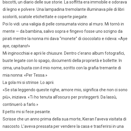
biscotti, un diario delle sue storie. La soffitta era immobile e odorava
di legno e polvere. Una lampadina tremolante illuminava pile di libri
scoloriti, scatole etichettate e coperte piegate.
Poi lo vidi: una valigia di pelle consumata vicino al muro. Mi tornò in
mente — da bambina, salivo sopra e fingevo fosse uno scrigno da
pirati mentre la nonna mi dava “monete” di cioccolato e rideva: «Aye
aye, capitano!»
Mi inginocchiai e aprii le chiusure. Dentro c’erano album fotografici,
buste legate con lo spago, documenti della proprietà e bollette. In
cima, una busta con il mio nome, scritto con la grafia tremante di
mia nonna: «Per Tessa.»
La gola mi si strinse. Lo aprii.
«Se stai leggendo queste righe, amore mio, significa che non ci sono
più», iniziava. «Ti ho tenuta all’oscuro per proteggerti. Da lassù,
continuerò a farlo.»
Il petto mi si fece pesante.
Scrisse che un anno prima della sua morte, Kieran l’aveva visitata di
nascosto. L’aveva pressata per vendere la casa e trasferirsi in una