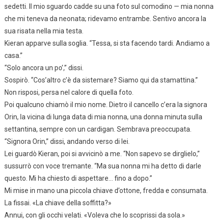
sedetti. Il mio sguardo cadde su una foto sul comodino — mia nonna
che mi teneva da neonata; ridevamo entrambe. Sentivo ancora la
sua risata nella mia testa.
Kieran apparve sulla soglia. “Tessa, si sta facendo tardi. Andiamo a
casa.”
“Solo ancora un po’,” dissi.
Sospirò. “Cos’altro c’è da sistemare? Siamo qui da stamattina.”
Non risposi, persa nel calore di quella foto.
Poi qualcuno chiamò il mio nome. Dietro il cancello c’era la signora
Orin, la vicina di lunga data di mia nonna, una donna minuta sulla
settantina, sempre con un cardigan. Sembrava preoccupata.
“Signora Orin,” dissi, andando verso di lei.
Lei guardò Kieran, poi si avvicinò a me. “Non sapevo se dirglielo,”
sussurrò con voce tremante. “Ma sua nonna mi ha detto di darle
questo. Mi ha chiesto di aspettare… fino a dopo.”
Mi mise in mano una piccola chiave d’ottone, fredda e consumata.
La fissai. «La chiave della soffitta?»
Annui, con gli occhi velati. «Voleva che lo scoprissi da sola.»