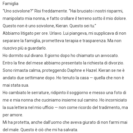
Famiglia
“Uno scivolone?” Risi freddamente. “Hai bruciato i nostri risparmi,
manipolato mia nonna, e fatto crollare il terreno sotto il mio dolore.
Questo non è uno scivolone, Kieran. Questo sei tu.”
Abbiamo litigato per ore. Urlavo. Lui piangeva, mi supplicava di non
separare la famiglia, prometteva terapia e trasparenza. Ma non
riuscivo più a guardarlo.
Ho dormito sul divano. Il giorno dopo ho chiamato un avvocato.
Entro la fine del mese abbiamo presentato la richiesta di divorzio.
Sono rimasta calma, proteggendo Daphne e Hazel. Kieran se ne è
andato due settimane dopo. Ho tenuto la casa — quella che non è
mai stata sua.
Ho cambiato le serrature, ridipinto il soggiorno e messo una foto di
me e mia nonna che cuciniamo insieme sul camino. Ho incorniciato
la sua lettera nel mio ufficio — non come ricordo del tradimento, ma
per amore.
Mi ha protetta, anche dall’uomo che aveva giurato di non farmi mai
del male. Questo è ciò che mi ha salvata.