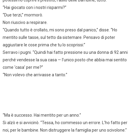
potessimo coprire il prestito, l’asilo delle bambine, tutto.”
“Hai giocato con i nostri risparmi?”
“Due terzi,” mormorò.
Non riuscivo a respirare.
“Quando tutto è crollato, mi sono preso dal panico,” disse. “Ho
mentito sulle tasse, sul tetto da sistemare. Pensavo di poter
aggiustare le cose prima che tu lo scoprissi.”
Serravo i pugni. “Quindi hai fatto pressione su una donna di 92 anni
perché vendesse la sua casa — l’unico posto che abbia mai sentito
come ‘casa’ per me?”
“Non volevo che arrivasse a tanto.”
“Ma è successo. Hai mentito per un anno.”
Si alzò e si avvicinò. “Tessa, ho commesso un errore. L’ho fatto per
noi, per le bambine. Non distruggere la famiglia per uno scivolone.”