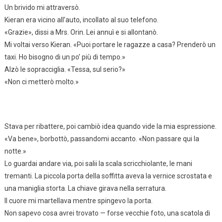
Un brivido mi attraversò.
Kieran era vicino all’auto, incollato al suo telefono.
«Grazie», dissi a Mrs. Orin. Lei annuì e si allontanò.
Mi voltai verso Kieran. «Puoi portare le ragazze a casa? Prenderò un
taxi. Ho bisogno di un po’ più di tempo.»
Alzò le sopracciglia. «Tessa, sul serio?»
«Non ci metterò molto.»
Stava per ribattere, poi cambiò idea quando vide la mia espressione.
«Va bene», borbottò, passandomi accanto. «Non passare qui la
notte.»
Lo guardai andare via, poi salii la scala scricchiolante, le mani
tremanti. La piccola porta della soffitta aveva la vernice scrostata e
una maniglia storta. La chiave girava nella serratura.
Il cuore mi martellava mentre spingevo la porta.
Non sapevo cosa avrei trovato — forse vecchie foto, una scatola di