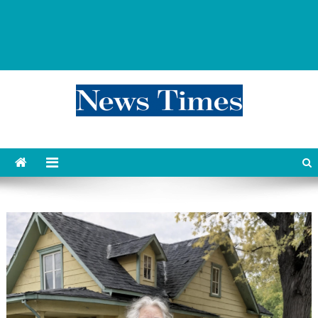
news 76 times
Контент души