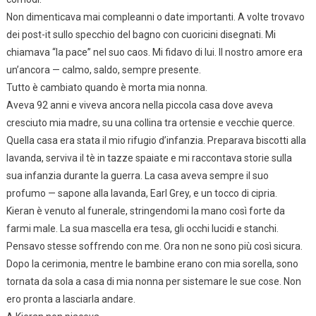
Non dimenticava mai compleanni o date importanti. A volte trovavo
dei post-it sullo specchio del bagno con cuoricini disegnati. Mi
chiamava “la pace” nel suo caos. Mi fidavo di lui. Il nostro amore era
un’ancora — calmo, saldo, sempre presente.
Tutto è cambiato quando è morta mia nonna.
Aveva 92 anni e viveva ancora nella piccola casa dove aveva
cresciuto mia madre, su una collina tra ortensie e vecchie querce.
Quella casa era stata il mio rifugio d’infanzia. Preparava biscotti alla
lavanda, serviva il tè in tazze spaiate e mi raccontava storie sulla
sua infanzia durante la guerra. La casa aveva sempre il suo
profumo — sapone alla lavanda, Earl Grey, e un tocco di cipria.
Kieran è venuto al funerale, stringendomi la mano così forte da
farmi male. La sua mascella era tesa, gli occhi lucidi e stanchi.
Pensavo stesse soffrendo con me. Ora non ne sono più così sicura.
Dopo la cerimonia, mentre le bambine erano con mia sorella, sono
tornata da sola a casa di mia nonna per sistemare le sue cose. Non
ero pronta a lasciarla andare.