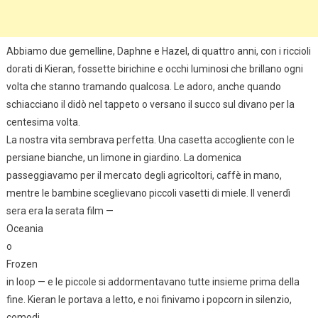
Abbiamo due gemelline, Daphne e Hazel, di quattro anni, con i riccioli
dorati di Kieran, fossette birichine e occhi luminosi che brillano ogni
volta che stanno tramando qualcosa. Le adoro, anche quando
schiacciano il didò nel tappeto o versano il succo sul divano per la
centesima volta.
La nostra vita sembrava perfetta. Una casetta accogliente con le
persiane bianche, un limone in giardino. La domenica
passeggiavamo per il mercato degli agricoltori, caffè in mano,
mentre le bambine sceglievano piccoli vasetti di miele. Il venerdì
sera era la serata film —
Oceania
o
Frozen
in loop — e le piccole si addormentavano tutte insieme prima della
fine. Kieran le portava a letto, e noi finivamo i popcorn in silenzio,
comodi.