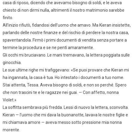
casa di riposo, dicendo che avevamo bisogno di soldi, e le aveva
chiesto di non dirmi nulla, altrimenti il nostro matrimonio sarebbe
finito.
All’inizio rifiutò, fidandosi dell’uomo che amavo. Ma Kieran insistette,
parlando delle nostre finanze e del rischio di perdere la nostra casa,
spaventandola. Firmò i primi documenti di vendita senza portare a
termine la procedura e se ne pentì amaramente.
Gli occhi mi bruciavano. Le mani tremavano, la lettera poggiata sulle
ginocchia.
Le sue ultime righe mi trafiggevano: «Se puoi provare che Kieran mi
ha ingannata, la casa è tua. Ho intestato i documenti a tuo nome.
Stai attenta, Tessa. Aveva bisogno di soldi, e non so perché. Spero
che non trascini te e le ragazze nei guai. — Con affetto, nonna
Violet.»
La soffitta sembrava più fredda. Lessi di nuovo la lettera, sconvolta.
Kieran — l’uomo che mi dava la buonanotte, lavava le nostre figlie e
mi chiamava amore — aveva messo sotto pressione mia nonna
morente.