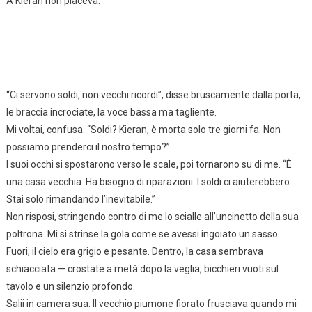
A Kieran non piaceva.
“Ci servono soldi, non vecchi ricordi”, disse bruscamente dalla porta,
le braccia incrociate, la voce bassa ma tagliente.
Mi voltai, confusa. “Soldi? Kieran, è morta solo tre giorni fa. Non
possiamo prenderci il nostro tempo?”
I suoi occhi si spostarono verso le scale, poi tornarono su di me. “È
una casa vecchia. Ha bisogno di riparazioni. I soldi ci aiuterebbero.
Stai solo rimandando l’inevitabile.”
Non risposi, stringendo contro di me lo scialle all’uncinetto della sua
poltrona. Mi si strinse la gola come se avessi ingoiato un sasso.
Fuori, il cielo era grigio e pesante. Dentro, la casa sembrava
schiacciata — crostate a metà dopo la veglia, bicchieri vuoti sul
tavolo e un silenzio profondo.
Salii in camera sua. Il vecchio piumone fiorato frusciava quando mi