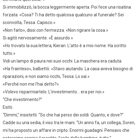
Si immobilizzò, la bocca leggermente aperta. Poi fece una risatina
forzata. «Cosa? Ti ha detto qualcosa qualcuno al funerale? Sei
sconvolta, Tessa. Capisco.»
«Non farlo», dissi con fermezza. «Non rigirare la cosa.»
Si agitò nervosamente. «È assurdo.»
«Ho trovato la sua lettera, Kieran. L’atto è a mio nome. Ha scritto
tutto.»
Vidi un lampo di paura nei suoi occhi. La maschera era caduta.
«Ha frainteso», balbettò. «Stavo aiutando. La casa aveva bisogno di
riparazioni, e non siamo ricchi, Tessa. Lo sai.»
«Perché non me l’hai detto?»
«Volevo risparmiartelo. L’investimento… era per noi.»
“Che investimento?”
Esitò.
“Dimmi,” insistetti. “So che hai perso dei soldi. Quanto, e dove?”
Cadde su una sedia, il viso tra le mani. “Un anno fa, un collega, Soren,
mi ha proposto un affare in cripto. Enormi guadagni. Pensavo che