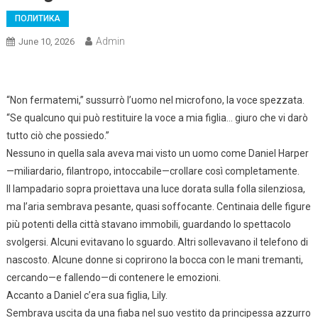
ПОЛИТИКА
Admin
June 10, 2026
“Non fermatemi,” sussurrò l’uomo nel microfono, la voce spezzata.
“Se qualcuno qui può restituire la voce a mia figlia… giuro che vi darò
tutto ciò che possiedo.”
Nessuno in quella sala aveva mai visto un uomo come Daniel Harper
—miliardario, filantropo, intoccabile—crollare così completamente.
Il lampadario sopra proiettava una luce dorata sulla folla silenziosa,
ma l’aria sembrava pesante, quasi soffocante. Centinaia delle figure
più potenti della città stavano immobili, guardando lo spettacolo
svolgersi. Alcuni evitavano lo sguardo. Altri sollevavano il telefono di
nascosto. Alcune donne si coprirono la bocca con le mani tremanti,
cercando—e fallendo—di contenere le emozioni.
Accanto a Daniel c’era sua figlia, Lily.
Sembrava uscita da una fiaba nel suo vestito da principessa azzurro