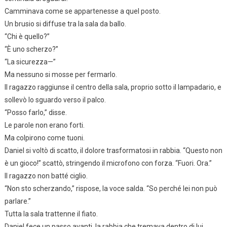
Camminava come se appartenesse a quel posto.
Un brusio si diffuse tra la sala da ballo.
“Chi è quello?”
“È uno scherzo?”
“La sicurezza—”
Ma nessuno si mosse per fermarlo.
Il ragazzo raggiunse il centro della sala, proprio sotto il lampadario, e
sollevò lo sguardo verso il palco.
“Posso farlo,” disse.
Le parole non erano forti.
Ma colpirono come tuoni.
Daniel si voltò di scatto, il dolore trasformatosi in rabbia. “Questo non
è un gioco!” scattò, stringendo il microfono con forza. “Fuori. Ora.”
Il ragazzo non batté ciglio.
“Non sto scherzando,” rispose, la voce salda. “So perché lei non può
parlare.”
Tutta la sala trattenne il fiato.
Daniel fece un passo avanti, la rabbia che tremava dentro di lui.