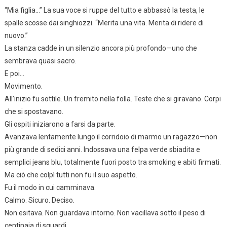
“Mia figlia…” La sua voce si ruppe del tutto e abbassò la testa, le
spalle scosse dai singhiozzi. “Merita una vita. Merita di ridere di
nuovo.”
La stanza cadde in un silenzio ancora più profondo—uno che
sembrava quasi sacro.
E poi…
Movimento.
All’inizio fu sottile. Un fremito nella folla. Teste che si giravano. Corpi
che si spostavano.
Gli ospiti iniziarono a farsi da parte.
Avanzava lentamente lungo il corridoio di marmo un ragazzo—non
più grande di sedici anni. Indossava una felpa verde sbiadita e
semplici jeans blu, totalmente fuori posto tra smoking e abiti firmati.
Ma ciò che colpì tutti non fu il suo aspetto.
Fu il modo in cui camminava.
Calmo. Sicuro. Deciso.
Non esitava. Non guardava intorno. Non vacillava sotto il peso di
centinaia di sguardi.