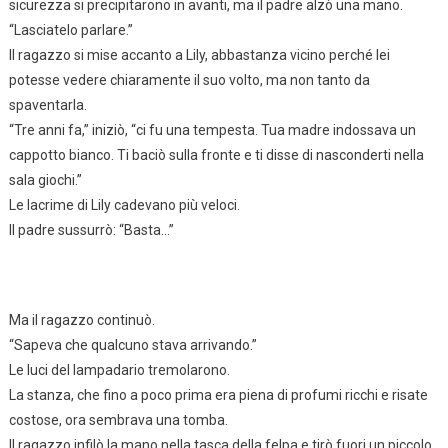
sicurezza si precipitarono in avanti, ma il padre alzò una mano.
“Lasciatelo parlare.”
Il ragazzo si mise accanto a Lily, abbastanza vicino perché lei
potesse vedere chiaramente il suo volto, ma non tanto da
spaventarla.
“Tre anni fa,” iniziò, “ci fu una tempesta. Tua madre indossava un
cappotto bianco. Ti baciò sulla fronte e ti disse di nasconderti nella
sala giochi.”
Le lacrime di Lily cadevano più veloci.
Il padre sussurrò: “Basta…”
Ma il ragazzo continuò.
“Sapeva che qualcuno stava arrivando.”
Le luci del lampadario tremolarono.
La stanza, che fino a poco prima era piena di profumi ricchi e risate
costose, ora sembrava una tomba.
Il ragazzo infilò la mano nella tasca della felpa e tirò fuori un piccolo