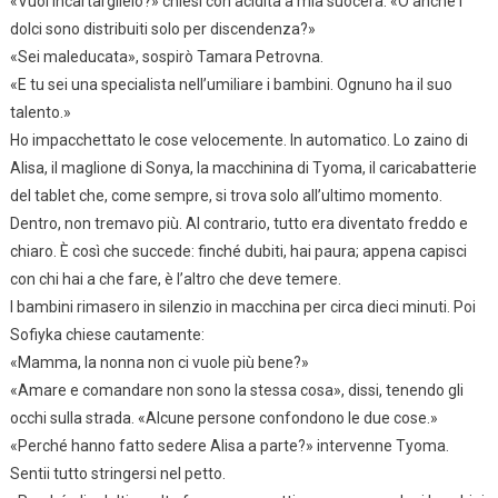
«Vuoi incartarglielo?» chiesi con acidità a mia suocera. «O anche i
dolci sono distribuiti solo per discendenza?»
«Sei maleducata», sospirò Tamara Petrovna.
«E tu sei una specialista nell’umiliare i bambini. Ognuno ha il suo
talento.»
Ho impacchettato le cose velocemente. In automatico. Lo zaino di
Alisa, il maglione di Sonya, la macchinina di Tyoma, il caricabatterie
del tablet che, come sempre, si trova solo all’ultimo momento.
Dentro, non tremavo più. Al contrario, tutto era diventato freddo e
chiaro. È così che succede: finché dubiti, hai paura; appena capisci
con chi hai a che fare, è l’altro che deve temere.
I bambini rimasero in silenzio in macchina per circa dieci minuti. Poi
Sofiyka chiese cautamente:
«Mamma, la nonna non ci vuole più bene?»
«Amare e comandare non sono la stessa cosa», dissi, tenendo gli
occhi sulla strada. «Alcune persone confondono le due cose.»
«Perché hanno fatto sedere Alisa a parte?» intervenne Tyoma.
Sentii tutto stringersi nel petto.