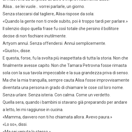
Alisa… se lei vuole… vorrei parlarle, un giorno.
Senza staccarsi dal tagliere, Alisa rispose da sola:
«Quando la gente non ti crede subito, poi è troppo tardi per parlare.»
Il silenzio dopo quella frase fu così totale che persino il bollitore
decise di non fischiare inutilmente.
Artyom annuì. Senza offendersi. Annuì semplicemente.
«Giusto», disse.
E questa, forse, fu la svolta più inaspettata di tutta la storia. Non che
finalmente avesse capito. Non che Tamara Petrovna fosse rimasta
sola con la sua tavola impeccabile e la sua grandezza priva di senso.
Ma che la mia tranquilla, sempre cauta Alisa fosse improvvisamente
diventata una persona in grado di chiamare le cose col loro nome.
Senza urlare. Senza isteria. Con calma. Come un verdetto.
Quella sera, quando i bambini si stavano già preparando per andare
a letto, lei mi raggiunse in cucina.
«Mamma, davvero non ti ho chiamata allora. Avevo paura.»
«Lo so», dissi.
«Ma sei venuta lo stesso.»