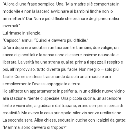
“Allora dì una frase semplice. Una. ‘Mia madre si è comportata in
modo vile e non la lascerò avvicinare ai bambini finché non lo
ammetterà.’ Dai. Non è più difficile che ordinare degli pneumatici
invernali.”
Lui rimase in silenzio.
“Capisco,” annuii. “Quindi è davvero più difficile.”
Un’ora dopo ero seduta in un taxi con tre bambini, due valigie, un
sacco di giocattoli e la sensazione di essere insieme nauseata e
liberata. La verità ha una strana qualità: prima ti spezza il respiro e
poi, all’improvviso, tutto diventa più facile. Non meglio — solo più
facile. Come se stessi trascinando da sola un armadio e ora
semplicemente l’avessi appoggiato a terra.
Ho affittato un appartamento in periferia, in un edificio nuovo vicino
alla stazione. Niente di speciale. Una piccola cucina, un ascensore
lento e vicini che, a giudicare dal trapano, erano sempre in cerca di
creatività. Ma aveva la cosa principale: silenzio senza umiliazione.
La seconda sera, Alisa chiese, seduta in cucina con i calzini da gatto:
“Mamma, sono davvero di troppo?”