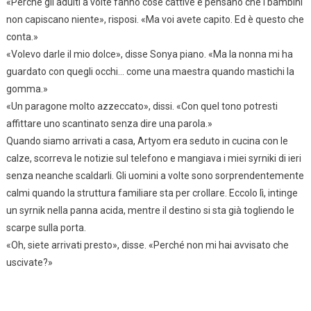
«Perché gli adulti a volte fanno cose cattive e pensano che i bambini
non capiscano niente», risposi. «Ma voi avete capito. Ed è questo che
conta.»
«Volevo darle il mio dolce», disse Sonya piano. «Ma la nonna mi ha
guardato con quegli occhi… come una maestra quando mastichi la
gomma.»
«Un paragone molto azzeccato», dissi. «Con quel tono potresti
affittare uno scantinato senza dire una parola.»
Quando siamo arrivati a casa, Artyom era seduto in cucina con le
calze, scorreva le notizie sul telefono e mangiava i miei syrniki di ieri
senza neanche scaldarli. Gli uomini a volte sono sorprendentemente
calmi quando la struttura familiare sta per crollare. Eccolo lì, intinge
un syrnik nella panna acida, mentre il destino si sta già togliendo le
scarpe sulla porta.
«Oh, siete arrivati presto», disse. «Perché non mi hai avvisato che
uscivate?»