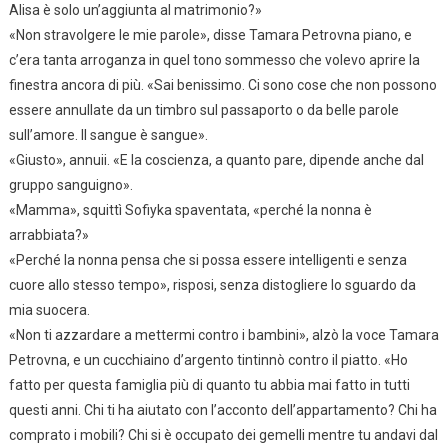
Alisa è solo un’aggiunta al matrimonio?»
«Non stravolgere le mie parole», disse Tamara Petrovna piano, e
c’era tanta arroganza in quel tono sommesso che volevo aprire la
finestra ancora di più. «Sai benissimo. Ci sono cose che non possono
essere annullate da un timbro sul passaporto o da belle parole
sull’amore. Il sangue è sangue».
«Giusto», annuii. «E la coscienza, a quanto pare, dipende anche dal
gruppo sanguigno».
«Mamma», squittì Sofiyka spaventata, «perché la nonna è
arrabbiata?»
«Perché la nonna pensa che si possa essere intelligenti e senza
cuore allo stesso tempo», risposi, senza distogliere lo sguardo da
mia suocera.
«Non ti azzardare a mettermi contro i bambini», alzò la voce Tamara
Petrovna, e un cucchiaino d’argento tintinnò contro il piatto. «Ho
fatto per questa famiglia più di quanto tu abbia mai fatto in tutti
questi anni. Chi ti ha aiutato con l’acconto dell’appartamento? Chi ha
comprato i mobili? Chi si è occupato dei gemelli mentre tu andavi dal