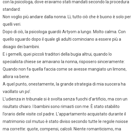
con la psicologa, dove eravamo stati mandati secondo la procedura
standard:
Non voglio più andare dalla nonna. Lì, tutto ciò che è buono è solo per
quelli veri.
Dopo di ciò, la psicologa guardò Artyom a lungo. Molto calma. Con
quello sguardo dopo il quale gli adulti cominciano a essere più a
disagio dei bambini.
E i gemelli, quei piccoli traditori della bugia altrui, quando lo
specialista chiese se amavano la nonna, risposero sinceramente:
Quando non fa quella faccia come se avesse mangiato un limone,
allora va bene.
A quel punto, onestamente, la grande strategia di mia suocera ha
vacillato un po’.
L’udienza in tribunale si è svolta senza fuochi d’artificio, ma con un
risultato chiaro. I bambini sono rimasti con me. È stato stabilito
l’orario delle visite col padre. L’appartamento acquistato durante il
matrimonio col mutuo è stato diviso secondo tutte le regole noiose
ma corrette: quote, compensi, calcoli. Niente romanticismo, ma