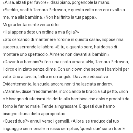
«Alisa, alzati per favore», dissi piano, porgendole la mano.
«Siediti», scattò Tamara Petrovna, e questa volta non era rivolto a
me, ma alla bambina. «Non hai finito la tua pappa».
Mi girai lentamente verso di lei.
«Hai appena dato un ordine a mia figlia?»
«Sto cercando di mantenere l’ordine in questa casa», rispose mia
suocera, serrando le labbra. «E tu, a quanto pare, hai deciso di
montare uno spettacolo. Almeno non davanti ai bambini».
«Davanti ai bambini?» feci una risata amara. «No, Tamara Petrovna,
il circo è iniziato senza di me. Con un clown che separa i bambini per
voto. Uno a tavola, l’altro in un angolo. Davvero educativo.
Evidentemente, la scuola ancora non ti ha lasciata andare».
«Marina», disse freddamente, incrociando le braccia sul petto, «non
c’è bisogno di isterismi. Ho detto alla bambina che dolci e prodotti da
forno le fanno male. Tende a ingrassare. E questi due hanno
bisogno di una dieta appropriata».
«Questi due?» annuii verso i gemelli. «Allora, se traduco dal tuo
linguaggio cerimoniale in russo semplice, ‘questi due’ sono i tuoi. E