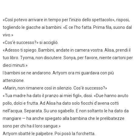
«Così potevo arrivare in tempo per l’inizio dello spettacolo», risposi,
togliendo le giacche ai bambini. «E ce l’ho fatta. Prima fila, suono dal
vivo.»
«Cos’è successo?» si accigliò.
«Adesso ti spiego. Bambini, andate in camera vostra. Alisa, prendi il
tuo libro. Tyoma, non discutere. Sonya, per favore, niente cartoni per
dieci minuti.»
I bambini se ne andarono. Artyom ora mi guardava con più
attenzione.
«Marin, non rimanere così in silenzio. Cos’è successo?»
«Tua madre ha dato il pranzo ai miei figli», dissi. «Due hanno avuto
pollo, dolci e frutta. Ad Alisa ha dato solo fiocchi d’avena cotti
nell’acqua. Separata. Su uno sgabello. E non soltanto le ha dato da
mangiare — ha anche spiegato alla bambina che le prelibatezze
sono per chi ha il loro sangue.»
Artyom sbatté le palpebre. Poi posò la forchetta.