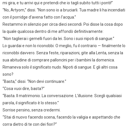
mi gira, e tu arrivi qui e pretendi che io tagli subito tutti i ponti!”
“No, Artyom,” dissi. “Non sono io a bruciarli. Tua madre li ha incendiati
con il porridge d’avena fatto con l’acqua.”
Restammo in silenzio per circa dieci secondi. Poi disse la cosa dopo
la quale qualcosa dentro di me affondò definitivamente:
“Non taglierai i gemelli fuori da lei. Sono i suoi nipoti di sangue.”
Lo guardai e non lo riconobbi. O meglio, fu il contrario — finalmente lo
riconobbi davvero. Senza feste, riparazioni, gite alla Lenta, senza la
sua abitudine di comprare palloncini per i bambini la domenica.
Rimaneva solo il significato nudo. Nipoti di sangue. E gli altri cosa
sono?
“Basta,” dissi. “Non devi continuare.”
“Cosa vuoi dire, basta?”
“Basta. Il matrimonio. La conversazione. L’illusione. Scegli qualsiasi
parola, il significato è lo stesso.”
Sorrise persino, senza credermi.
“Stai di nuovo facendo scena, facendo la valigia e aspettando che
corra dietro di te con dei fiori?”