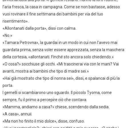
l’aria fresca, la casa in campagna. Come se non bastasse, adesso
vuoi rovinare il fine settimana dei bambini per via del tuo
risentimento».
«Allontanati dalla porta», dissi con calma.
«No.»
«Tamara Petrovna», la guardai in un modo in cui non l’avevo mai
guardata prima, senza voler essere apprezzata, senza la maschera
della cortesia, «allontanati. Finché sto ancora solo chiedendo.»
«O cosa?» socchiuse gli occhi. «Mi trascinerai via con le mani? Vai
avanti, mostra ai bambini che tipo di madre sei.»
«Hai già mostrato che tipo di nonna sei», dissi, e spalancai di più la
porta.
I gemelli si scambiarono uno sguardo. Il piccolo Tyoma, come
sempre, fu il primo a percepire ciò che contava.
«Mamma, andiamo a casa?» chiese, scendendo dalla sedia.
«A casa», annuii.
«Ma non ho finito il mio dolce», disse, confuso.