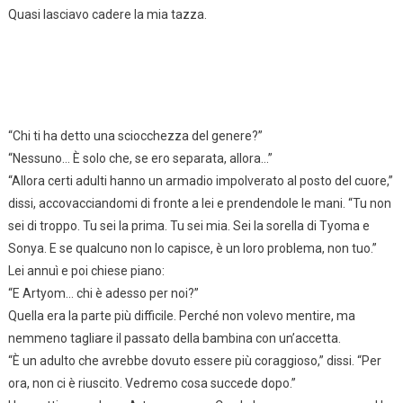
Quasi lasciavo cadere la mia tazza.
“Chi ti ha detto una sciocchezza del genere?”
“Nessuno… È solo che, se ero separata, allora…”
“Allora certi adulti hanno un armadio impolverato al posto del cuore,”
dissi, accovacciandomi di fronte a lei e prendendole le mani. “Tu non
sei di troppo. Tu sei la prima. Tu sei mia. Sei la sorella di Tyoma e
Sonya. E se qualcuno non lo capisce, è un loro problema, non tuo.”
Lei annuì e poi chiese piano:
“E Artyom… chi è adesso per noi?”
Quella era la parte più difficile. Perché non volevo mentire, ma
nemmeno tagliare il passato della bambina con un’accetta.
“È un adulto che avrebbe dovuto essere più coraggioso,” dissi. “Per
ora, non ci è riuscito. Vedremo cosa succede dopo.”