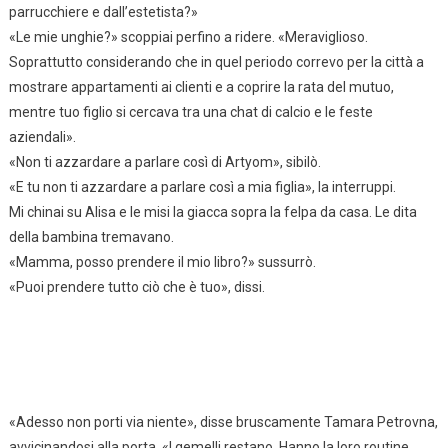
parrucchiere e dall’estetista?»
«Le mie unghie?» scoppiai perfino a ridere. «Meraviglioso.
Soprattutto considerando che in quel periodo correvo per la città a
mostrare appartamenti ai clienti e a coprire la rata del mutuo,
mentre tuo figlio si cercava tra una chat di calcio e le feste
aziendali».
«Non ti azzardare a parlare così di Artyom», sibilò.
«E tu non ti azzardare a parlare così a mia figlia», la interruppi.
Mi chinai su Alisa e le misi la giacca sopra la felpa da casa. Le dita
della bambina tremavano.
«Mamma, posso prendere il mio libro?» sussurrò.
«Puoi prendere tutto ciò che è tuo», dissi.
«Adesso non porti via niente», disse bruscamente Tamara Petrovna,
avvicinandosi alla porta. «I gemelli restano. Hanno la loro routine,