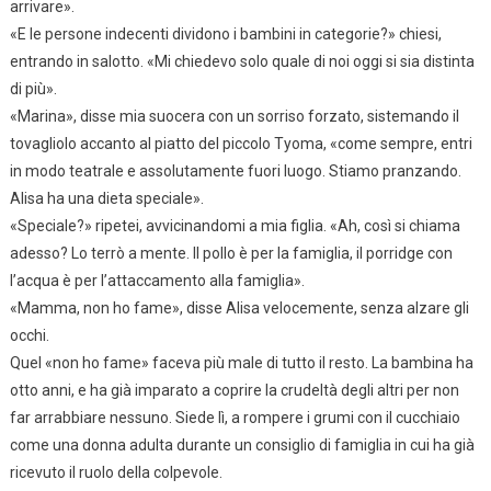
arrivare».
«E le persone indecenti dividono i bambini in categorie?» chiesi,
entrando in salotto. «Mi chiedevo solo quale di noi oggi si sia distinta
di più».
«Marina», disse mia suocera con un sorriso forzato, sistemando il
tovagliolo accanto al piatto del piccolo Tyoma, «come sempre, entri
in modo teatrale e assolutamente fuori luogo. Stiamo pranzando.
Alisa ha una dieta speciale».
«Speciale?» ripetei, avvicinandomi a mia figlia. «Ah, così si chiama
adesso? Lo terrò a mente. Il pollo è per la famiglia, il porridge con
l’acqua è per l’attaccamento alla famiglia».
«Mamma, non ho fame», disse Alisa velocemente, senza alzare gli
occhi.
Quel «non ho fame» faceva più male di tutto il resto. La bambina ha
otto anni, e ha già imparato a coprire la crudeltà degli altri per non
far arrabbiare nessuno. Siede lì, a rompere i grumi con il cucchiaio
come una donna adulta durante un consiglio di famiglia in cui ha già
ricevuto il ruolo della colpevole.