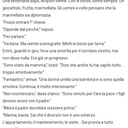
Una settimana dopo, Artyom venne. Con le borse, come sempre. Un
giocattolo, frutta, marmellata. Gli uomini a volte pensano che la
marmellata sia diplomazia.
“Posso entrare?” chiese.
“Dipende dal perché,” risposi.
“Per parlare.”
“Va bene. Ma niente scenografie. Metti le borse per terra.”
Entrò, guardò in giro, fece una smorfia per il corridoio stretto, ma
non disse nulla. Era già un progresso.
“Sono stato da mamma,” iniziò. “Dice che anche tu hai capito tutto…
troppo emotivamente.”
“Fantastico,” annuii. “Una donna umilia una bambina e io sono quella
emotiva. Continua, è molto interessante.”
“Non ricominciare,” disse stanco. “Sono venuto per fare la pace. I figli
devono vivere con il padre.”
“Allora il padre dovrebbe crescere prima.”
“Marina, basta. Sai che il divorzio non è uno scherzo.
L’appartamento, il mantenimento, le visite… Sei pronta a tutto