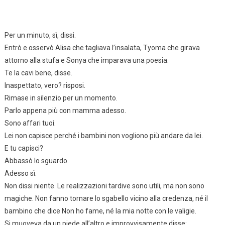
Per un minuto, sì, dissi.
Entrò e osservò Alisa che tagliava l’insalata, Tyoma che girava
attorno alla stufa e Sonya che imparava una poesia.
Te la cavi bene, disse.
Inaspettato, vero? risposi.
Rimase in silenzio per un momento.
Parlo appena più con mamma adesso.
Sono affari tuoi.
Lei non capisce perché i bambini non vogliono più andare da lei.
E tu capisci?
Abbassò lo sguardo.
Adesso sì.
Non dissi niente. Le realizzazioni tardive sono utili, ma non sono
magiche. Non fanno tornare lo sgabello vicino alla credenza, né il
bambino che dice Non ho fame, né la mia notte con le valigie.
Si muoveva da un piede all’altro e improvvisamente disse: