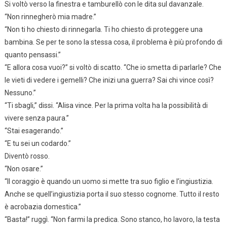
Si voltò verso la finestra e tamburellò con le dita sul davanzale.
“Non rinnegherò mia madre.”
“Non ti ho chiesto di rinnegarla. Ti ho chiesto di proteggere una
bambina. Se per te sono la stessa cosa, il problema è più profondo di
quanto pensassi.”
“E allora cosa vuoi?” si voltò di scatto. “Che io smetta di parlarle? Che
le vieti di vedere i gemelli? Che inizi una guerra? Sai chi vince così?
Nessuno.”
“Ti sbagli,” dissi. “Alisa vince. Per la prima volta ha la possibilità di
vivere senza paura.”
“Stai esagerando.”
“E tu sei un codardo.”
Diventò rosso.
“Non osare.”
“Il coraggio è quando un uomo si mette tra suo figlio e l’ingiustizia.
Anche se quell’ingiustizia porta il suo stesso cognome. Tutto il resto
è acrobazia domestica.”
“Basta!” ruggì. “Non farmi la predica. Sono stanco, ho lavoro, la testa