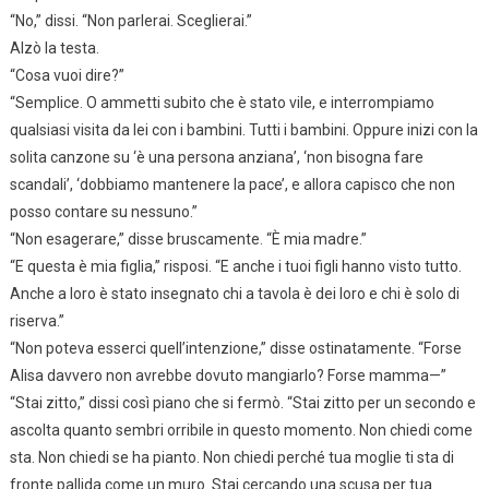
“No,” dissi. “Non parlerai. Sceglierai.”
Alzò la testa.
“Cosa vuoi dire?”
“Semplice. O ammetti subito che è stato vile, e interrompiamo
qualsiasi visita da lei con i bambini. Tutti i bambini. Oppure inizi con la
solita canzone su ‘è una persona anziana’, ‘non bisogna fare
scandali’, ‘dobbiamo mantenere la pace’, e allora capisco che non
posso contare su nessuno.”
“Non esagerare,” disse bruscamente. “È mia madre.”
“E questa è mia figlia,” risposi. “E anche i tuoi figli hanno visto tutto.
Anche a loro è stato insegnato chi a tavola è dei loro e chi è solo di
riserva.”
“Non poteva esserci quell’intenzione,” disse ostinatamente. “Forse
Alisa davvero non avrebbe dovuto mangiarlo? Forse mamma—”
“Stai zitto,” dissi così piano che si fermò. “Stai zitto per un secondo e
ascolta quanto sembri orribile in questo momento. Non chiedi come
sta. Non chiedi se ha pianto. Non chiedi perché tua moglie ti sta di
fronte pallida come un muro. Stai cercando una scusa per tua