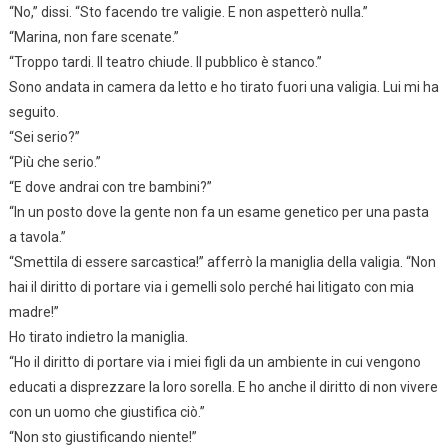
“No,” dissi. “Sto facendo tre valigie. E non aspetterò nulla.”
“Marina, non fare scenate.”
“Troppo tardi. Il teatro chiude. Il pubblico è stanco.”
Sono andata in camera da letto e ho tirato fuori una valigia. Lui mi ha
seguito.
“Sei serio?”
“Più che serio.”
“E dove andrai con tre bambini?”
“In un posto dove la gente non fa un esame genetico per una pasta
a tavola.”
“Smettila di essere sarcastica!” afferrò la maniglia della valigia. “Non
hai il diritto di portare via i gemelli solo perché hai litigato con mia
madre!”
Ho tirato indietro la maniglia.
“Ho il diritto di portare via i miei figli da un ambiente in cui vengono
educati a disprezzare la loro sorella. E ho anche il diritto di non vivere
con un uomo che giustifica ciò.”
“Non sto giustificando niente!”