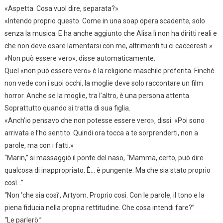
«Aspetta. Cosa vuol dire, separata?»
«Intendo proprio questo. Come in una soap opera scadente, solo
senza la musica. E ha anche aggiunto che Alisa lì non ha diritti reali e
che non deve osare lamentarsi con me, altrimenti tu ci cacceresti.»
«Non può essere vero», disse automaticamente.
Quel «non può essere vero» è la religione maschile preferita. Finché
non vede con i suoi occhi, la moglie deve solo raccontare un film
horror. Anche se la moglie, tra l’altro, è una persona attenta.
Soprattutto quando si tratta di sua figlia.
«Anch’io pensavo che non potesse essere vero», dissi. «Poi sono
arrivata e l’ho sentito. Quindi ora tocca a te sorprenderti, non a
parole, ma con i fatti.»
“Marin,” si massaggiò il ponte del naso, “Mamma, certo, può dire
qualcosa di inappropriato. È… è pungente. Ma che sia stato proprio
così…”
“Non ‘che sia così’, Artyom. Proprio così. Con le parole, il tono e la
piena fiducia nella propria rettitudine. Che cosa intendi fare?”
“Le parlerò.”