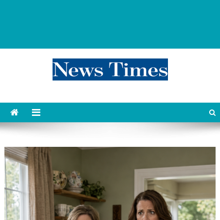
news 76 times
Контент души