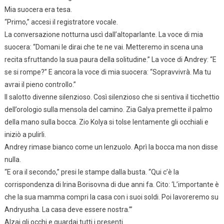
Mia suocera era tesa.
“Primo,” accesi il registratore vocale.
La conversazione notturna uscì dall’altoparlante. La voce di mia
suocera: “Domani le dirai che te ne vai. Metteremo in scena una
recita sfruttando la sua paura della solitudine.” La voce di Andrey: “E
se si rompe?” E ancora la voce di mia suocera: “Sopravvivrà. Ma tu
avrai il pieno controllo.”
Il salotto divenne silenzioso. Così silenzioso che si sentiva il ticchettio
dell’orologio sulla mensola del camino. Zia Galya premette il palmo
della mano sulla bocca. Zio Kolya si tolse lentamente gli occhiali e
iniziò a pulirli.
Andrey rimase bianco come un lenzuolo. Aprì la bocca ma non disse
nulla.
“E ora il secondo,” presi le stampe dalla busta. “Qui c’è la
corrispondenza di Irina Borisovna di due anni fa. Cito: ‘L’importante è
che la sua mamma compri la casa con i suoi soldi. Poi lavoreremo su
Andryusha. La casa deve essere nostra.’”
Alzai gli occhi e guardai tutti i presenti.