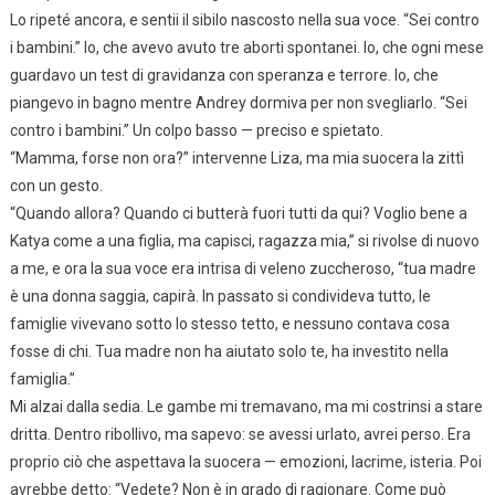
Lo ripeté ancora, e sentii il sibilo nascosto nella sua voce. “Sei contro
i bambini.” Io, che avevo avuto tre aborti spontanei. Io, che ogni mese
guardavo un test di gravidanza con speranza e terrore. Io, che
piangevo in bagno mentre Andrey dormiva per non svegliarlo. “Sei
contro i bambini.” Un colpo basso — preciso e spietato.
“Mamma, forse non ora?” intervenne Liza, ma mia suocera la zittì
con un gesto.
“Quando allora? Quando ci butterà fuori tutti da qui? Voglio bene a
Katya come a una figlia, ma capisci, ragazza mia,” si rivolse di nuovo
a me, e ora la sua voce era intrisa di veleno zuccheroso, “tua madre
è una donna saggia, capirà. In passato si condivideva tutto, le
famiglie vivevano sotto lo stesso tetto, e nessuno contava cosa
fosse di chi. Tua madre non ha aiutato solo te, ha investito nella
famiglia.”
Mi alzai dalla sedia. Le gambe mi tremavano, ma mi costrinsi a stare
dritta. Dentro ribollivo, ma sapevo: se avessi urlato, avrei perso. Era
proprio ciò che aspettava la suocera — emozioni, lacrime, isteria. Poi
avrebbe detto: “Vedete? Non è in grado di ragionare. Come può