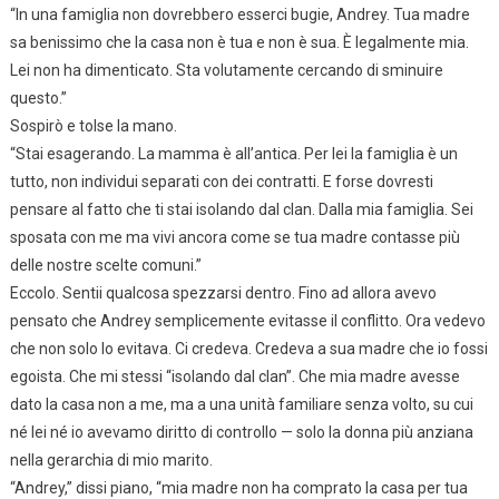
“In una famiglia non dovrebbero esserci bugie, Andrey. Tua madre
sa benissimo che la casa non è tua e non è sua. È legalmente mia.
Lei non ha dimenticato. Sta volutamente cercando di sminuire
questo.”
Sospirò e tolse la mano.
“Stai esagerando. La mamma è all’antica. Per lei la famiglia è un
tutto, non individui separati con dei contratti. E forse dovresti
pensare al fatto che ti stai isolando dal clan. Dalla mia famiglia. Sei
sposata con me ma vivi ancora come se tua madre contasse più
delle nostre scelte comuni.”
Eccolo. Sentii qualcosa spezzarsi dentro. Fino ad allora avevo
pensato che Andrey semplicemente evitasse il conflitto. Ora vedevo
che non solo lo evitava. Ci credeva. Credeva a sua madre che io fossi
egoista. Che mi stessi “isolando dal clan”. Che mia madre avesse
dato la casa non a me, ma a una unità familiare senza volto, su cui
né lei né io avevamo diritto di controllo — solo la donna più anziana
nella gerarchia di mio marito.
“Andrey,” dissi piano, “mia madre non ha comprato la casa per tua