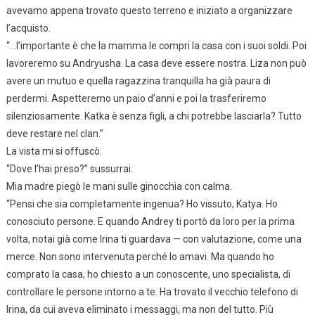
avevamo appena trovato questo terreno e iniziato a organizzare
l’acquisto.
“…l’importante è che la mamma le compri la casa con i suoi soldi. Poi
lavoreremo su Andryusha. La casa deve essere nostra. Liza non può
avere un mutuo e quella ragazzina tranquilla ha già paura di
perdermi. Aspetteremo un paio d’anni e poi la trasferiremo
silenziosamente. Katka è senza figli, a chi potrebbe lasciarla? Tutto
deve restare nel clan.”
La vista mi si offuscò.
“Dove l’hai preso?” sussurrai.
Mia madre piegò le mani sulle ginocchia con calma.
“Pensi che sia completamente ingenua? Ho vissuto, Katya. Ho
conosciuto persone. E quando Andrey ti portò da loro per la prima
volta, notai già come Irina ti guardava — con valutazione, come una
merce. Non sono intervenuta perché lo amavi. Ma quando ho
comprato la casa, ho chiesto a un conoscente, uno specialista, di
controllare le persone intorno a te. Ha trovato il vecchio telefono di
Irina, da cui aveva eliminato i messaggi, ma non del tutto. Più