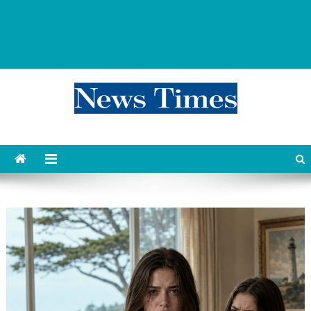
news 76 times
Контент души