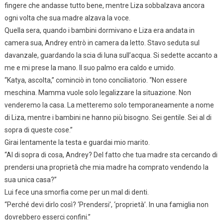
fingere che andasse tutto bene, mentre Liza sobbalzava ancora
ogni volta che sua madre alzava la voce.
Quella sera, quando i bambini dormivano e Liza era andata in
camera sua, Andrey entrò in camera da letto. Stavo seduta sul
davanzale, guardando la scia di luna sull’acqua. Si sedette accanto a
me e mi prese la mano. Il suo palmo era caldo e umido.
“Katya, ascolta,” cominciò in tono conciliatorio. “Non essere
meschina. Mamma vuole solo legalizzare la situazione. Non
venderemo la casa. La metteremo solo temporaneamente a nome
di Liza, mentre i bambini ne hanno più bisogno. Sei gentile. Sei al di
sopra di queste cose.”
Girai lentamente la testa e guardai mio marito.
“Al di sopra di cosa, Andrey? Del fatto che tua madre sta cercando di
prendersi una proprietà che mia madre ha comprato vendendo la
sua unica casa?”
Lui fece una smorfia come per un mal di denti.
“Perché devi dirlo così? ‘Prendersi’, ‘proprietà’. In una famiglia non
dovrebbero esserci confini.”