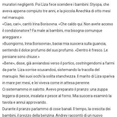
muratori negligenti. Poi Liza fece scendere i bambini: Styopa, che
aveva appena compiuto tre anni, e la piccola Anechka di otto mesi
nel marsupio.
«Ciao, cari», cantò Irina Borisovna. «Che caldo qui. Non avete acceso
il condizionatore? Fa male ai bambini, ma bisogna comunque
arieggiare.»
«Buongiorno, Irina Borisovna», baciai mia suocera sulla guancia,
sentendo il dolce profumo del suo profumo. «Dentro è fresco. Le
persiane sono chiuse.»
«Bene», disse, già avviandosi verso il portico, costringendomi a farmi
da parte. Liza sorrise scusandosi, sistemando la tracolla del
marsupio. Nei suoi occhi la solita stanchezza. Il marito di Liza spariva
in mare per mesi, e lei viveva come in attesa perenne.
Ci sistemammo in salotto. Avevo preparato il pranzo: una zuppa
leggera di pesce, insalata e pesce al forno. Mia suocera esaminò la
tavola e annuì approvando.
Durante il pranzo parlammo di cose banali. Il tempo, la crescita dei
bambini, il prezzo della benzina. Andrey raccontò di un nuovo