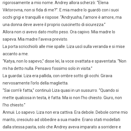
rigorosamente a mio nome. Andrey allora scherzò: “Elena
Viktorovna, non si fida di me?”. E mia madre lo guardò con i suoi
occhi grigi e tranquilli e rispose: “Andryusha, l’amore è amore, ma
una donna deve avere il proprio cuscinetto di sicurezza.”
Allora non ci avevo dato molto peso. Ora capivo. Mia madre lo
sapeva. Mia madre l’aveva previsto.
La porta scricchiolò alle mie spalle. Liza uscì sulla veranda e si mise
accanto a me.
“Katya, non lo sapevo,” disse lei, la voce ovattata e spaventata. “Non
mi ha detto nulla. Pensavo fossimo solo in visita.”
La guardai. Liza era pallida, con ombre sotto gli occhi. Girava
nervosamente l’orlo della maglietta.
“Sai com’è fatta,” continuò Liza quasi in un sussurro. “Quando si
mette qualcosa in testa, è fatta. Ma io non l’ho chiesto. Giuro, non
l’ho chiesto.”
Annuii. Lo sapevo. Liza non era cattiva. Era debole. Debole come mio
marito, cresciuto ad obbedire a sua madre. Erano stati modellati
dalla stessa pasta, solo che Andrey aveva imparato a sorridere e