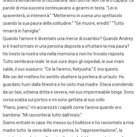
finestra lentamente si rischiarava. Non dormii. Non ne ero capace. Le
parole di mia suocera continuavano a girarmi in testa. “Lei si
spaventerà, si intenerirà.” “Metteremo in scena uno spettacolo
usando la sua paura della solitudine.” “Se muore, erediti.” “Tutto
rimarrà in famiglia.”
Quando l’amore è diventato una merce di scambio? Quando Andrey
si è trasformato in una persona disposta a sfruttare la mia paura?
Ho rivisto la nostra vita nella memoria e non ho trovato risposta.
Tutto sembrava reale: le sue cure dopo gli ospedali, le sue mani
calde, il suo sussurro: “Ce la faremo, Katyusha.” E ora questo.
Alle sei del mattino ho sentito sbattere la portiera di un’auto. Ho
guardato fuori dalla finestra e ho visto mia madre. Stava scendendo
da un taxi, schiena dritta e severa, nel suo impermeabile beige. Sono
corsa scalza sul portico e mi sono gettata al suo collo.
“Piano, piano,” mi accarezzò i capelli come faceva quando ero
bambina. “Mi racconterai tutto dall’inizio.”
Siamo entrate in casa. Ho messo su il bollitore e ho raccontato a mia
madre tutto: la cena della sera prima, la “rappresentazione”, la