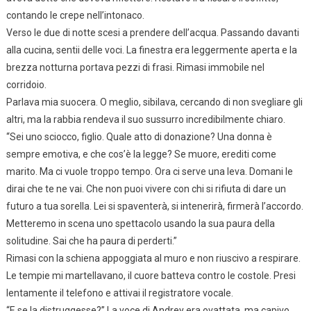
contando le crepe nell’intonaco.
Verso le due di notte scesi a prendere dell’acqua. Passando davanti
alla cucina, sentii delle voci. La finestra era leggermente aperta e la
brezza notturna portava pezzi di frasi. Rimasi immobile nel
corridoio.
Parlava mia suocera. O meglio, sibilava, cercando di non svegliare gli
altri, ma la rabbia rendeva il suo sussurro incredibilmente chiaro.
“Sei uno sciocco, figlio. Quale atto di donazione? Una donna è
sempre emotiva, e che cos’è la legge? Se muore, erediti come
marito. Ma ci vuole troppo tempo. Ora ci serve una leva. Domani le
dirai che te ne vai. Che non puoi vivere con chi si rifiuta di dare un
futuro a tua sorella. Lei si spaventerà, si intenerirà, firmerà l’accordo.
Metteremo in scena uno spettacolo usando la sua paura della
solitudine. Sai che ha paura di perderti.”
Rimasi con la schiena appoggiata al muro e non riuscivo a respirare.
Le tempie mi martellavano, il cuore batteva contro le costole. Presi
lentamente il telefono e attivai il registratore vocale.
“E se la distruggesse?” La voce di Andrey era ovattata, ma capivo