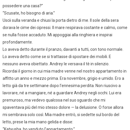
possedere una casa?”
“Scusate, ho bisogno di aria.”
Uscii sulla veranda e chiusi la porta dietro di me. Il sole della sera
dorava le cime dei cipressi. Il mare respirava costante e calmo, come
se nulla fosse accaduto. Mi appoggiai alla ringhiera e inspirai
profondamente.
Lo aveva detto durante il pranzo, davanti a tutti, con tono normale.
Lo aveva detto come se si trattasse di spostare dei mobili. E
nessuno aveva obiettato. Andrey le versava il tè in silenzio.
Ricordai il giorno in cui mia madre venne nel nostro appartamento in
affitto un anno e mezzo prima. Era novembre, grigio e umido. Ero a
letto già da tre settimane dopo l’ennesima perdita. Non riuscivo a
lavorare, né a mangiare, né a guardare Andrey negli occhi. Lui era
premuroso, ma vedevo qualcosa nel suo sguardo che mi
spaventava più del mio stesso dolore — la delusione. O forse allora
mi sembrava solo così. Mia madre entrò, si sedette sul bordo del
letto, prese la mia mano gelida e disse:
“Katyusha, ho venduto l’appartamento.”