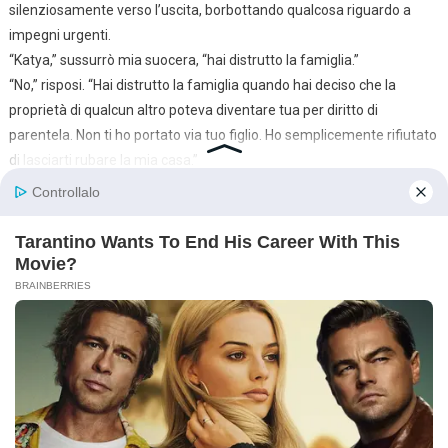
silenziosamente verso l’uscita, borbottando qualcosa riguardo a
impegni urgenti.
“Katya,” sussurrò mia suocera, “hai distrutto la famiglia.”
“No,” risposi. “Hai distrutto la famiglia quando hai deciso che la
proprietà di qualcun altro poteva diventare tua per diritto di
parentela. Non ti ho portato via tuo figlio. Ho semplicemente rifiutato
di lasciarti rubare la mia casa.”
Se ne andò un’ora dopo. Chiamò un taxi e partì senza salutare. Liza
se n’era già andata, portando via i bambini. Le promisi che avrebbe
sempre potuto venire a trovarci, semplicemente come sorella di
Andrey, senza pretese né piani. Mi abbracciò per salutarmi e
sussurrò: “Perdonami.” Annuii.
Rimasi sola con Andrey. Era fermo sulla soglia del salotto, le spalle
abbassate, e per la prima volta dopo tanto tempo non sembrava un
uomo sicuro di sé, ma un ragazzo smarrito.
“Non so cosa fare,” disse. “Ho rovinato tutto.”
“Avevi paura,” risposi. “Avevi paura di tua madre. E le hai permesso di
quasi distruggere il nostro matrimonio. Questo non si risolve con una