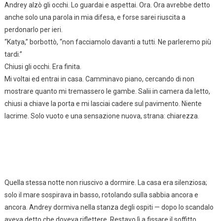
Andrey alzò gli occhi. Lo guardai e aspettai. Ora. Ora avrebbe detto
anche solo una parola in mia difesa, e forse sarei riuscita a
perdonarlo per ieri.
“Katya,” borbottò, “non facciamolo davanti a tutti. Ne parleremo più
tardi.”
Chiusi gli occhi. Era finita.
Mi voltai ed entrai in casa. Camminavo piano, cercando di non
mostrare quanto mi tremassero le gambe. Salii in camera da letto,
chiusi a chiave la porta e mi lasciai cadere sul pavimento. Niente
lacrime. Solo vuoto e una sensazione nuova, strana: chiarezza.
Quella stessa notte non riuscivo a dormire. La casa era silenziosa;
solo il mare sospirava in basso, rotolando sulla sabbia ancora e
ancora. Andrey dormiva nella stanza degli ospiti — dopo lo scandalo
aveva detto che doveva riflettere. Restavo lì a fissare il soffitto,