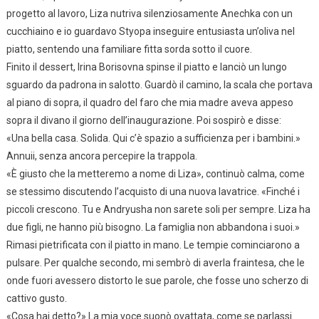
progetto al lavoro, Liza nutriva silenziosamente Anechka con un
cucchiaino e io guardavo Styopa inseguire entusiasta un’oliva nel
piatto, sentendo una familiare fitta sorda sotto il cuore.
Finito il dessert, Irina Borisovna spinse il piatto e lanciò un lungo
sguardo da padrona in salotto. Guardò il camino, la scala che portava
al piano di sopra, il quadro del faro che mia madre aveva appeso
sopra il divano il giorno dell’inaugurazione. Poi sospirò e disse:
«Una bella casa. Solida. Qui c’è spazio a sufficienza per i bambini.»
Annuii, senza ancora percepire la trappola.
«È giusto che la metteremo a nome di Liza», continuò calma, come
se stessimo discutendo l’acquisto di una nuova lavatrice. «Finché i
piccoli crescono. Tu e Andryusha non sarete soli per sempre. Liza ha
due figli, ne hanno più bisogno. La famiglia non abbandona i suoi.»
Rimasi pietrificata con il piatto in mano. Le tempie cominciarono a
pulsare. Per qualche secondo, mi sembrò di averla fraintesa, che le
onde fuori avessero distorto le sue parole, che fosse uno scherzo di
cattivo gusto.
«Cosa hai detto?» La mia voce suonò ovattata, come se parlassi