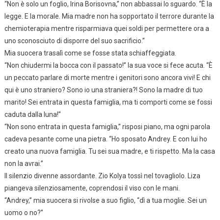
“Non è solo un foglio, Irina Borisovna,” non abbassai lo sguardo. “È la
legge. E la morale. Mia madre non ha sopportato il terrore durante la
chemioterapia mentre risparmiava quei soldi per permettere ora a
uno sconosciuto di disporre del suo sacrificio.”
Mia suocera trasalì come se fosse stata schiaffeggiata.
“Non chiudermi la bocca con il passato!” la sua voce si fece acuta. “È
un peccato parlare di morte mentre i genitori sono ancora vivi! E chi
qui è uno straniero? Sono io una straniera?! Sono la madre di tuo
marito! Sei entrata in questa famiglia, ma ti comporti come se fossi
caduta dalla luna!”
“Non sono entrata in questa famiglia,” risposi piano, ma ogni parola
cadeva pesante come una pietra. “Ho sposato Andrey. E con lui ho
creato una nuova famiglia. Tu sei sua madre, e ti rispetto. Ma la casa
non la avrai.”
Il silenzio divenne assordante. Zio Kolya tossì nel tovagliolo. Liza
piangeva silenziosamente, coprendosi il viso con le mani.
“Andrey,” mia suocera si rivolse a suo figlio, “dì a tua moglie. Sei un
uomo o no?”