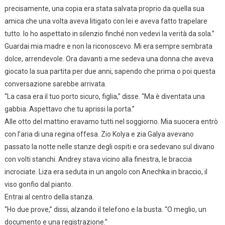
precisamente, una copia era stata salvata proprio da quella sua
amica che una volta aveva litigato con lei e aveva fatto trapelare
tutto. Io ho aspettato in silenzio finché non vedevi la verità da sola.”
Guardai mia madre e non la riconoscevo. Mi era sempre sembrata
dolce, arrendevole. Ora davanti a me sedeva una donna che aveva
giocato la sua partita per due anni, sapendo che prima o poi questa
conversazione sarebbe arrivata.
“La casa era il tuo porto sicuro, figlia,” disse. “Ma è diventata una
gabbia. Aspettavo che tu aprissi la porta.”
Alle otto del mattino eravamo tutti nel soggiorno. Mia suocera entrò
con l’aria di una regina offesa. Zio Kolya e zia Galya avevano
passato la notte nelle stanze degli ospiti e ora sedevano sul divano
con volti stanchi. Andrey stava vicino alla finestra, le braccia
incrociate. Liza era seduta in un angolo con Anechka in braccio, il
viso gonfio dal pianto.
Entrai al centro della stanza.
“Ho due prove,” dissi, alzando il telefono e la busta. “O meglio, un
documento e una registrazione.”