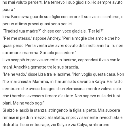
ho mai voluto perderti. Ma temevo il suo giudizio. Ho sempre avuto
paura.”
Irina Borisovna guardò suo figlio con orrore. Il suo viso si contorse, e
per un attimo provai quasi pena per lei.
“Tradisci tua madre?” chiese con voce glaciale. “Per lei?”
“Per me stesso,” rispose Andrey. “Per la moglie che amo e che ho
quasi perso. Per la verità che avrei dovuto dirti molti anni fa. Tu non
sai amare, mamma. Sai solo possedere.”
Liza scoppiò improvvisamente in lacrime, coprendosi il viso con le
mani. Anechka gemette tra le sue braccia.
“Me ne vado,” disse Liza tra le lacrime. “Non voglio questa casa. Non
l’ho mai chiesta. Mamma, mi hai umiliato davanti a Katya. Hai fatto
sembrare che avessi bisogno di un’elemosina, mentre volevo solo
che i bambini avessero il mare d’estate. Non sapevo nulla dei tuoi
piani. Me ne vado oggi.”
Si alzò e lasciò la stanza, stringendo la figlia al petto. Mia suocera
rimase in piedi in mezzo al salotto, improvvisamente invecchiata e
distrutta. Il suo entourage, zio Kolya e zia Galya, si ritirarono