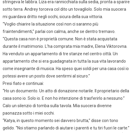
stringeva le labbra. Liza era rannicchiata sulla sedia, pronta a sparire
sotto terra. Andrey torceva col dito un tovagliolo. Solo mia suocera
mi guardava dritto negli occhi, sicura della sua vittoria.
“Voglio chiarire la situazione così non ci saranno più
fraintendimenti,” parlai con calma, anche se dentro tremavo.
“Questa casa non è proprietà comune. Non è stata acquistata
durante il matrimonio. L’ha comprata mia madre, Elena Viktorovna.
Ha venduto un appartamento di tre stanze nel centro città. Un
appartamento che si era guadagnata in tutta la sua vita lavorando
come insegnante di musica. Ha speso quei soldi per una casa così io
potessi avere un posto dove sentirmi al sicuro.”
Presi fiato e continuai:
“Ho un documento. Un atto di donazione notarile. Il proprietario della
casa sono io. Solo io. E non ho intenzione di trasferirlo a nessuno.”
Calo un silenzio di tomba sulla tavola. Mia suocera divenne
paonazza sotto i miei occhi.
“Katya, in questo momento sei davvero brutta,” disse con tono
gelido. “Noi stiamo parlando di aiutare i parenti e tu tiri fuori le carte.”