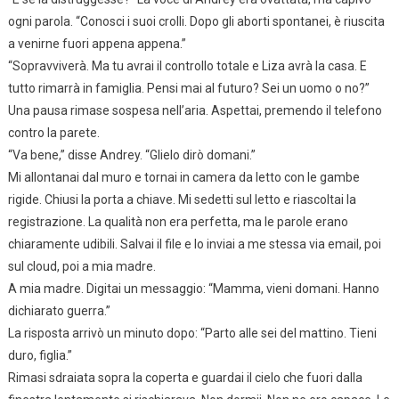
ogni parola. “Conosci i suoi crolli. Dopo gli aborti spontanei, è riuscita
a venirne fuori appena appena.”
“Sopravviverà. Ma tu avrai il controllo totale e Liza avrà la casa. E
tutto rimarrà in famiglia. Pensi mai al futuro? Sei un uomo o no?”
Una pausa rimase sospesa nell’aria. Aspettai, premendo il telefono
contro la parete.
“Va bene,” disse Andrey. “Glielo dirò domani.”
Mi allontanai dal muro e tornai in camera da letto con le gambe
rigide. Chiusi la porta a chiave. Mi sedetti sul letto e riascoltai la
registrazione. La qualità non era perfetta, ma le parole erano
chiaramente udibili. Salvai il file e lo inviai a me stessa via email, poi
sul cloud, poi a mia madre.
A mia madre. Digitai un messaggio: “Mamma, vieni domani. Hanno
dichiarato guerra.”
La risposta arrivò un minuto dopo: “Parto alle sei del mattino. Tieni
duro, figlia.”
Rimasi sdraiata sopra la coperta e guardai il cielo che fuori dalla