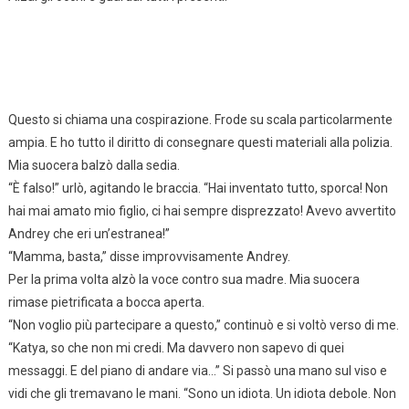
Questo si chiama una cospirazione. Frode su scala particolarmente
ampia. E ho tutto il diritto di consegnare questi materiali alla polizia.
Mia suocera balzò dalla sedia.
“È falso!” urlò, agitando le braccia. “Hai inventato tutto, sporca! Non
hai mai amato mio figlio, ci hai sempre disprezzato! Avevo avvertito
Andrey che eri un’estranea!”
“Mamma, basta,” disse improvvisamente Andrey.
Per la prima volta alzò la voce contro sua madre. Mia suocera
rimase pietrificata a bocca aperta.
“Non voglio più partecipare a questo,” continuò e si voltò verso di me.
“Katya, so che non mi credi. Ma davvero non sapevo di quei
messaggi. E del piano di andare via…” Si passò una mano sul viso e
vidi che gli tremavano le mani. “Sono un idiota. Un idiota debole. Non