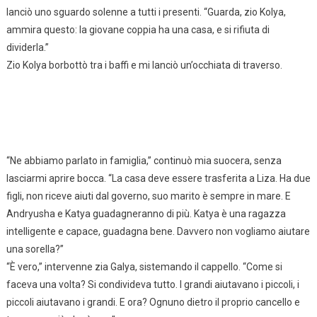
lanciò uno sguardo solenne a tutti i presenti. “Guarda, zio Kolya,
ammira questo: la giovane coppia ha una casa, e si rifiuta di
dividerla.”
Zio Kolya borbottò tra i baffi e mi lanciò un’occhiata di traverso.
“Ne abbiamo parlato in famiglia,” continuò mia suocera, senza
lasciarmi aprire bocca. “La casa deve essere trasferita a Liza. Ha due
figli, non riceve aiuti dal governo, suo marito è sempre in mare. E
Andryusha e Katya guadagneranno di più. Katya è una ragazza
intelligente e capace, guadagna bene. Davvero non vogliamo aiutare
una sorella?”
“È vero,” intervenne zia Galya, sistemando il cappello. “Come si
faceva una volta? Si condivideva tutto. I grandi aiutavano i piccoli, i
piccoli aiutavano i grandi. E ora? Ognuno dietro il proprio cancello e