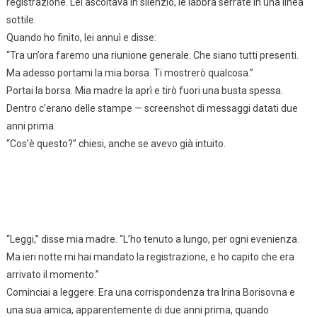
registrazione. Lei ascoltava in silenzio, le labbra serrate in una linea
sottile.
Quando ho finito, lei annuì e disse:
“Tra un’ora faremo una riunione generale. Che siano tutti presenti.
Ma adesso portami la mia borsa. Ti mostrerò qualcosa.”
Portai la borsa. Mia madre la aprì e tirò fuori una busta spessa.
Dentro c’erano delle stampe — screenshot di messaggi datati due
anni prima.
“Cos’è questo?” chiesi, anche se avevo già intuito.
“Leggi,” disse mia madre. “L’ho tenuto a lungo, per ogni evenienza.
Ma ieri notte mi hai mandato la registrazione, e ho capito che era
arrivato il momento.”
Cominciai a leggere. Era una corrispondenza tra Irina Borisovna e
una sua amica, apparentemente di due anni prima, quando