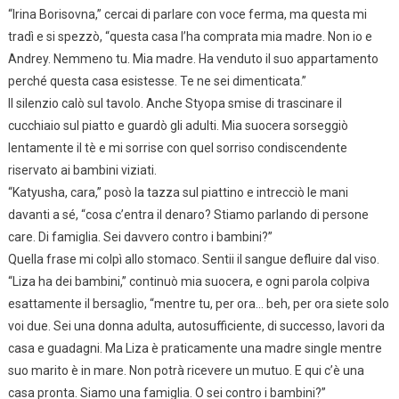
“Irina Borisovna,” cercai di parlare con voce ferma, ma questa mi
tradì e si spezzò, “questa casa l’ha comprata mia madre. Non io e
Andrey. Nemmeno tu. Mia madre. Ha venduto il suo appartamento
perché questa casa esistesse. Te ne sei dimenticata.”
Il silenzio calò sul tavolo. Anche Styopa smise di trascinare il
cucchiaio sul piatto e guardò gli adulti. Mia suocera sorseggiò
lentamente il tè e mi sorrise con quel sorriso condiscendente
riservato ai bambini viziati.
“Katyusha, cara,” posò la tazza sul piattino e intrecciò le mani
davanti a sé, “cosa c’entra il denaro? Stiamo parlando di persone
care. Di famiglia. Sei davvero contro i bambini?”
Quella frase mi colpì allo stomaco. Sentii il sangue defluire dal viso.
“Liza ha dei bambini,” continuò mia suocera, e ogni parola colpiva
esattamente il bersaglio, “mentre tu, per ora… beh, per ora siete solo
voi due. Sei una donna adulta, autosufficiente, di successo, lavori da
casa e guadagni. Ma Liza è praticamente una madre single mentre
suo marito è in mare. Non potrà ricevere un mutuo. E qui c’è una
casa pronta. Siamo una famiglia. O sei contro i bambini?”