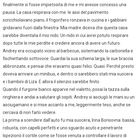
finalmente si fosse impietosita di me e mi avesse concesso una
pausa. La casa respirava con me: le assi del pavimento
scricchiolavano piano, il frigorifero ronzava in cucina e i gabbiani
gridavano fuori dalla finestra. Mia madre diceva che questa casa
sarebbe diventata il mio nido. Un nido in cui avrei potuto respirare
dopo tutte le mie perdite e credere ancora di avere un futuro.
Andrey era occupato vicino al barbecue, sistemando la carbonella e
fischiettando sottovoce. Guardai la sua schiena larga, le sue braccia
abbronzate, e pensai che eravamo quasi felici. Quasi. Perché presto
doveva arrivare un minibus, e dentro ci sarebbero stati mia suocera
e i bambini di Liza. E allora il silenzio sarebbe finito.
Quando il furgone bianco apparve nel vialetto, posai la tazza sulla
ringhiera e andai a salutare gli ospiti. Andrey si asciugò le mani su un
asciugamano e si mise accanto a me, leggermente teso, anche se
cercava di non farlo vedere.
La prima a scendere dall’auto fu mia suocera, Irina Borisovna: bassa,
robusta, con capelli perfetti e uno sguardo acuto e penetrante.
Ispezionò il cortile come se fosse venuta a controllare il lavoro di