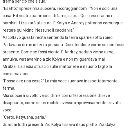
trema per ciò che è suo.”
“Esatto,” riprese mia suocera, incoraggiandomi. “Non è solo una
casa. È il nostro patrimonio di famiglia ora. Qui cresceranno i
bambini. Liza sarà al sicuro. E Katya e Andrey potranno comunque
restare qui vicino. Nessuno li caccia via.”
Ascoltavo questa recita sentendo la terra sparire sotto i piedi.
Parlavano di me in terza persona. Discutendone come se non fossi
presente. Come se fossi niente. E Andrey, seduto vicino a me,
annuiva, versava vino a zio Kolya e non mi guardava mai.
Mi alzai. La sedia strusciò sulle mattonelle e il suono tagliò la
conversazione.
“Posso dire una cosa?” La mia voce suonava inaspettatamente
ferma.
Mia suocera si voltò verso di me con un’espressione di lieve
disappunto, come se un mobile avesse improvvisamente trovato
voce.
“Certo, Katyusha, parla.”
Guardai tutti i presenti. Zio Kolya fissava il suo piatto. Zia Galya