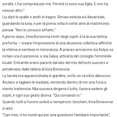
sorella. L’ha comprata per me. Perché io sono sua figlia. E non ha
nessun altro.”
Lui alzò le spalle e andò in bagno. Rimasi seduta sul davanzale,
guardando la luna, e per la prima volta in sette anni di matrimonio
pensai: “Non lo conosco affatto.”
Il giorno dopo, Irina Borisovna invitò degli ospiti. Era la sua tattica
preferita — creare l’impressione di una decisione collettiva affinché
la vittima si sentisse in minoranza. A pranzo arrivarono zio Kolya, ex
notaio ora in pensione, e zia Galya, attivista del consiglio femminile
locale. Entrambi erano parenti dal lato del mio defunto suocero e
pendevano dalle labbra di Irina Borisovna.
La tavola era apparecchiata in giardino, sotto un vecchio albicocco.
Aiutavo a tagliare le insalate, sentendo dentro di me una furia a
stento trattenuta. Mia suocera dirigeva il tutto, faceva sedere gli
ospiti, e ogni suo gesto diceva: “Qui comando io.”
Quando tutti si furono seduti e riempirono i bicchieri, Irina Borisovna
si alzò.
“Cari miei, vi ho riuniti qui per una questione familiare importante”,