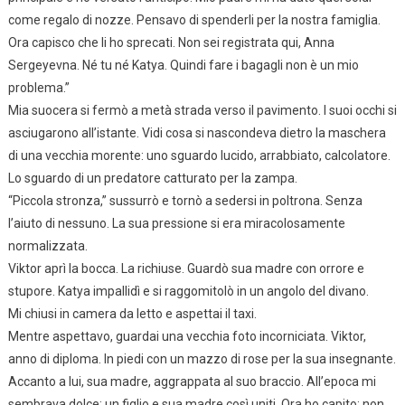
come regalo di nozze. Pensavo di spenderli per la nostra famiglia.
Ora capisco che li ho sprecati. Non sei registrata qui, Anna
Sergeyevna. Né tu né Katya. Quindi fare i bagagli non è un mio
problema.”
Mia suocera si fermò a metà strada verso il pavimento. I suoi occhi si
asciugarono all’istante. Vidi cosa si nascondeva dietro la maschera
di una vecchia morente: uno sguardo lucido, arrabbiato, calcolatore.
Lo sguardo di un predatore catturato per la zampa.
“Piccola stronza,” sussurrò e tornò a sedersi in poltrona. Senza
l’aiuto di nessuno. La sua pressione si era miracolosamente
normalizzata.
Viktor aprì la bocca. La richiuse. Guardò sua madre con orrore e
stupore. Katya impallidì e si raggomitolò in un angolo del divano.
Mi chiusi in camera da letto e aspettai il taxi.
Mentre aspettavo, guardai una vecchia foto incorniciata. Viktor,
anno di diploma. In piedi con un mazzo di rose per la sua insegnante.
Accanto a lui, sua madre, aggrappata al suo braccio. All’epoca mi
sembrava dolce: un figlio e sua madre così uniti. Ora ho capito: non