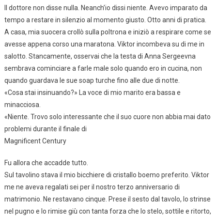
Il dottore non disse nulla. Neanch’io dissi niente. Avevo imparato da
tempo a restare in silenzio al momento giusto. Otto anni di pratica.
A casa, mia suocera crollò sulla poltrona e iniziò a respirare come se
avesse appena corso una maratona. Viktor incombeva su di me in
salotto. Stancamente, osservai che la testa di Anna Sergeevna
sembrava cominciare a farle male solo quando ero in cucina, non
quando guardava le sue soap turche fino alle due di notte.
«Cosa stai insinuando?» La voce di mio marito era bassa e
minacciosa.
«Niente. Trovo solo interessante che il suo cuore non abbia mai dato
problemi durante il finale di
Magnificent Century
Fu allora che accadde tutto.
Sul tavolino stava il mio bicchiere di cristallo boemo preferito. Viktor
me ne aveva regalati sei per il nostro terzo anniversario di
matrimonio. Ne restavano cinque. Prese il sesto dal tavolo, lo strinse
nel pugno e lo rimise giù con tanta forza che lo stelo, sottile e ritorto,