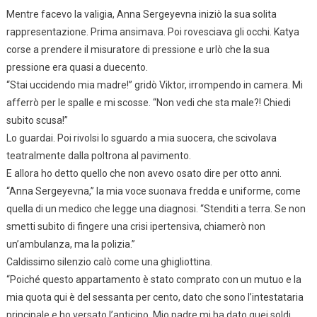
Mentre facevo la valigia, Anna Sergeyevna iniziò la sua solita
rappresentazione. Prima ansimava. Poi rovesciava gli occhi. Katya
corse a prendere il misuratore di pressione e urlò che la sua
pressione era quasi a duecento.
“Stai uccidendo mia madre!” gridò Viktor, irrompendo in camera. Mi
afferrò per le spalle e mi scosse. “Non vedi che sta male?! Chiedi
subito scusa!”
Lo guardai. Poi rivolsi lo sguardo a mia suocera, che scivolava
teatralmente dalla poltrona al pavimento.
E allora ho detto quello che non avevo osato dire per otto anni.
“Anna Sergeyevna,” la mia voce suonava fredda e uniforme, come
quella di un medico che legge una diagnosi. “Stenditi a terra. Se non
smetti subito di fingere una crisi ipertensiva, chiamerò non
un’ambulanza, ma la polizia.”
Caldissimo silenzio calò come una ghigliottina.
“Poiché questo appartamento è stato comprato con un mutuo e la
mia quota qui è del sessanta per cento, dato che sono l’intestataria
principale e ho versato l’anticipo. Mio padre mi ha dato quei soldi