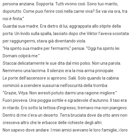
persona anziana. Sopporta. Tutti vivono così. Sono tuo marito,
dopotutto. Come puoi ferire così nella carne viva? Se vai via ora, tra
noi è finita.”
Guardai sua madre. Era dietro di lui, aggrappata allo stipite della
porta. Un livido sulla spalla, lasciato dopo che Viktor l’aveva scostata
per raggiungermi, stava già diventando viola.
“Ha spinto sua madre per fermarmi,” pensai. “Oggi ha spinto lei.
Domani colpirà me.”
Staccai delicatamente le sue dita dal mio polso. Non una parola.
Nemmeno una lacrima. Il silenzio era la mia arma principale.
Le porte dell’ascensore si aprirono. Salii. Solo quando la cabina
cominciò a scendere sussurrai nell’oscurità della tromba:
“Grazie, Vitya. Non avresti potuto darmi una ragione migliore.”
Fuori pioveva. Una pioggia sottile e sgradevole d’autunno. Il taxi era
in ritardo. Ero sotto la tettoia d’ingresso, tremavo ma non piangevo.
Dentro di me c’era un deserto. Terra bruciata dove da otto anni non
cresceva altro che le erbacce delle richieste degli altri.
Non sapevo dove andare. I miei amici avevano le loro famiglie, i loro