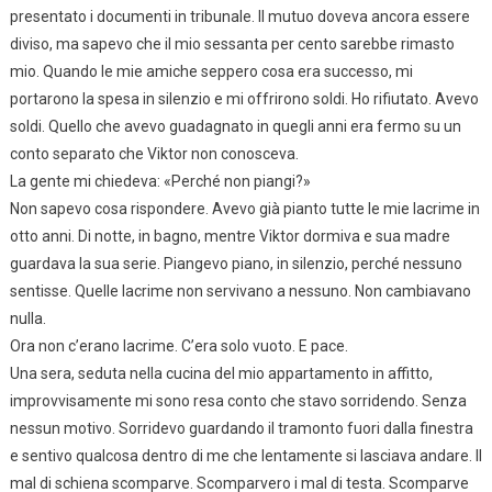
presentato i documenti in tribunale. Il mutuo doveva ancora essere
diviso, ma sapevo che il mio sessanta per cento sarebbe rimasto
mio. Quando le mie amiche seppero cosa era successo, mi
portarono la spesa in silenzio e mi offrirono soldi. Ho rifiutato. Avevo
soldi. Quello che avevo guadagnato in quegli anni era fermo su un
conto separato che Viktor non conosceva.
La gente mi chiedeva: «Perché non piangi?»
Non sapevo cosa rispondere. Avevo già pianto tutte le mie lacrime in
otto anni. Di notte, in bagno, mentre Viktor dormiva e sua madre
guardava la sua serie. Piangevo piano, in silenzio, perché nessuno
sentisse. Quelle lacrime non servivano a nessuno. Non cambiavano
nulla.
Ora non c’erano lacrime. C’era solo vuoto. E pace.
Una sera, seduta nella cucina del mio appartamento in affitto,
improvvisamente mi sono resa conto che stavo sorridendo. Senza
nessun motivo. Sorridevo guardando il tramonto fuori dalla finestra
e sentivo qualcosa dentro di me che lentamente si lasciava andare. Il
mal di schiena scomparve. Scomparvero i mal di testa. Scomparve