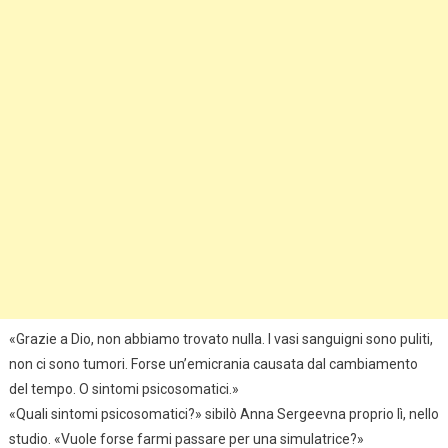
«Grazie a Dio, non abbiamo trovato nulla. I vasi sanguigni sono puliti,
non ci sono tumori. Forse un’emicrania causata dal cambiamento
del tempo. O sintomi psicosomatici.»
«Quali sintomi psicosomatici?» sibilò Anna Sergeevna proprio lì, nello
studio. «Vuole forse farmi passare per una simulatrice?»