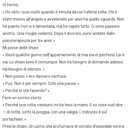
Si fermò.
« Ho visto i suoi occhi quando è venuta da noi l’ultima volta. Chi è
stato messo all’angolo e avvelenato per anni ha quello sguardo. Non
ha pianto, non si è lamentata, ma ho capito tutto. Ci sono passato
anch’io. Una moglie violenta. Dopo il divorzio, sono andato dallo
psicoterapeuta per tre anni. »
Mi porse delle chiavi.
« Resti qualche giorno nell’appartamento di mia zia in periferia. Lei è
via. Le chiavi sono lì comunque. Non ha bisogno di domande adesso.
Ha bisogno di silenzio. »
« Non posso, » ero davvero confusa.
« Può. Non è per sempre. Solo una pausa. »
« Perché lo sta facendo? »
Fece un sorriso storto.
« Perché una volta, nessuno mi ha teso la mano. E so cosa vuol dire
— di notte, sotto la pioggia, con una valigia. L’indirizzo è sul
portachiavi. »
Presi le chiavi. Un uomo che profumava di corridoi d’ospedale ed era