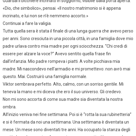
Guardai il bicchiere incrinato in soggiorno, visibile dalla porta aperta.
«Dio, che simbolico», pensai. «Il nostro matrimonio si è appena
incrinato, e lui non se n’è nemmeno accorto.»
Continuai a fare la valigia.
Tutta quella sera è stata il finale di una lunga guerra che avevo perso
per anni. Sono cresciuta in una piccola città, in una famiglia dove mio
padre urlava contro mia madre per ogni sciocchezza. “Chi credi di
essere per alzare la voce?” Avevo sentito quella frase fin
dall’infanzia. Mio padre rompeva i piatti. A volte picchiava mia
madre. Mi nascondevo nell’armadio e mi promettevo: non avrò mai
questo. Mai. Costruirò una famiglia normale.
Viktor sembrava perfetto. Alto, calmo, con un sorriso gentile. Mi
teneva la mano e mi diceva che ero il suo universo. Gli credevo.
Non mi sono accorta di come sua madre sia diventata la nostra
ombra.
All’inizio veniva nei fine settimana. Poi si è “rotta la sua rubinetteria”
e si è fermata da noi una settimana. Una settimana è diventata un
mese. Un mese sono diventati tre anni. Ha occupato la stanza degli