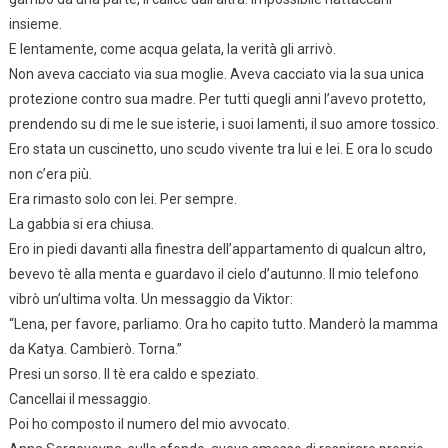
insieme.
E lentamente, come acqua gelata, la verità gli arrivò.
Non aveva cacciato via sua moglie. Aveva cacciato via la sua unica
protezione contro sua madre. Per tutti quegli anni l’avevo protetto,
prendendo su di me le sue isterie, i suoi lamenti, il suo amore tossico.
Ero stata un cuscinetto, uno scudo vivente tra lui e lei. E ora lo scudo
non c’era più.
Era rimasto solo con lei. Per sempre.
La gabbia si era chiusa.
Ero in piedi davanti alla finestra dell’appartamento di qualcun altro,
bevevo tè alla menta e guardavo il cielo d’autunno. Il mio telefono
vibrò un’ultima volta. Un messaggio da Viktor:
“Lena, per favore, parliamo. Ora ho capito tutto. Manderò la mamma
da Katya. Cambierò. Torna.”
Presi un sorso. Il tè era caldo e speziato.
Cancellai il messaggio.
Poi ho composto il numero del mio avvocato.