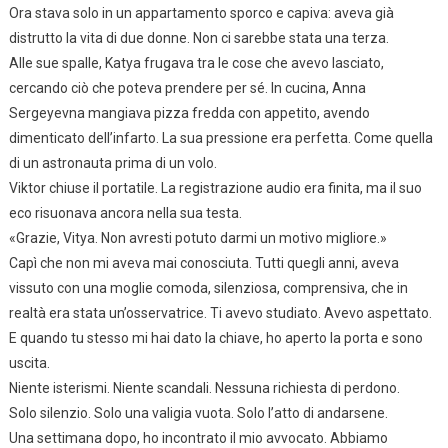
Ora stava solo in un appartamento sporco e capiva: aveva già
distrutto la vita di due donne. Non ci sarebbe stata una terza.
Alle sue spalle, Katya frugava tra le cose che avevo lasciato,
cercando ciò che poteva prendere per sé. In cucina, Anna
Sergeyevna mangiava pizza fredda con appetito, avendo
dimenticato dell’infarto. La sua pressione era perfetta. Come quella
di un astronauta prima di un volo.
Viktor chiuse il portatile. La registrazione audio era finita, ma il suo
eco risuonava ancora nella sua testa.
«Grazie, Vitya. Non avresti potuto darmi un motivo migliore.»
Capì che non mi aveva mai conosciuta. Tutti quegli anni, aveva
vissuto con una moglie comoda, silenziosa, comprensiva, che in
realtà era stata un’osservatrice. Ti avevo studiato. Avevo aspettato.
E quando tu stesso mi hai dato la chiave, ho aperto la porta e sono
uscita.
Niente isterismi. Niente scandali. Nessuna richiesta di perdono.
Solo silenzio. Solo una valigia vuota. Solo l’atto di andarsene.
Una settimana dopo, ho incontrato il mio avvocato. Abbiamo