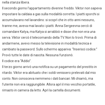
nella stanza libera.
Il secondo giorno l’appartamento divenne freddo. Viktor non sapeva
impostare la caldaia a gas sulla modalità corretta. I piatti sporchi si
accumulavano nel lavandino: si scoprì che in otto anni nessuno,
tranne me, aveva mai lavato i piatti. Anna Sergeevna cercò di
comandare Katya, ma Katya si arrabbiò e disse che non era una
serva. Viktor cercò il telecomando della TV. Non lo trovò. Prima di
andarmene, avevo messo la televisione in modalità tecnica e
cambiato la password. Sullo schermo appariva: “Inserisci codice.”
Provò tutte le date di nascita. Nessuna funzionò.
Il codice era “Addio”.
Il terzo giorno arrivò una notifica su un pagamento del prestito in
ritardo. Viktor era abituato che i soldi venissero prelevati dal mio
conto. Non conosceva nemmeno i dati bancari. Mi chiamò, ma
l’utente non era raggiungibile. Allora aprì il mio vecchio portatile,
rimasto in camera da letto. Aprì la cartella documenti.