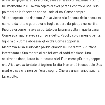
Anna Sergeyevna, sullo sfondo, aveva smesso di respirare proprio
nel momento in cui aveva capito di aver perso il controllo. Ma i suoi
polmoni ce la facevano senza il mio aiuto. Come sempre.
Viktor aspettò una risposta. Stava vicino alla finestra della nostra ex
camera da letto e guardava le foglie cadere dal pioppo nel cortile.
Ricordava come mi aveva portato per la prima volta in quella casa.
Come sua madre aveva sorriso e detto: «Voglio solo il meglio per te,
figlio mio.» Come abbassai gli occhi. Come sopportai.
Ricordava Alisa. Il suo viso pallido quando le urlò dietro: «Puttana
interessata.» Sua madre allora brillava di soddisfazione. Una
settimana dopo, l’auto fu intestata a lei. E un mese più tardi, seppe
che Alisa aveva tentato di togliersi la vita. Non andò in ospedale. Sua
madre disse che non ce n’era bisogno. Che era una manipolazione.
La ascoltò.