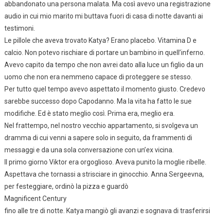
abbandonato una persona malata. Ma così avevo una registrazione
audio in cui mio marito mi buttava fuori di casa di notte davanti ai
testimoni.
Le pillole che aveva trovato Katya? Erano placebo. Vitamina D e
calcio. Non potevo rischiare di portare un bambino in quell’inferno.
Avevo capito da tempo che non avrei dato alla luce un figlio da un
uomo che non era nemmeno capace di proteggere se stesso.
Per tutto quel tempo avevo aspettato il momento giusto. Credevo
sarebbe successo dopo Capodanno. Ma la vita ha fatto le sue
modifiche. Ed è stato meglio così. Prima era, meglio era.
Nel frattempo, nel nostro vecchio appartamento, si svolgeva un
dramma di cui venni a sapere solo in seguito, da frammenti di
messaggi e da una sola conversazione con un’ex vicina.
Il primo giorno Viktor era orgoglioso. Aveva punito la moglie ribelle.
Aspettava che tornassi a strisciare in ginocchio. Anna Sergeevna,
per festeggiare, ordinò la pizza e guardò
Magnificent Century
fino alle tre di notte. Katya mangiò gli avanzi e sognava di trasferirsi