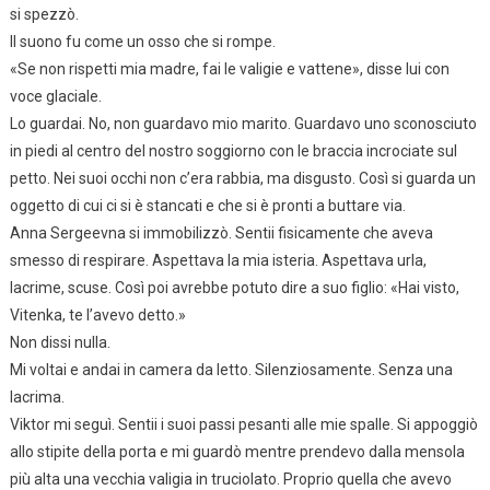
si spezzò.
Il suono fu come un osso che si rompe.
«Se non rispetti mia madre, fai le valigie e vattene», disse lui con
voce glaciale.
Lo guardai. No, non guardavo mio marito. Guardavo uno sconosciuto
in piedi al centro del nostro soggiorno con le braccia incrociate sul
petto. Nei suoi occhi non c’era rabbia, ma disgusto. Così si guarda un
oggetto di cui ci si è stancati e che si è pronti a buttare via.
Anna Sergeevna si immobilizzò. Sentii fisicamente che aveva
smesso di respirare. Aspettava la mia isteria. Aspettava urla,
lacrime, scuse. Così poi avrebbe potuto dire a suo figlio: «Hai visto,
Vitenka, te l’avevo detto.»
Non dissi nulla.
Mi voltai e andai in camera da letto. Silenziosamente. Senza una
lacrima.
Viktor mi seguì. Sentii i suoi passi pesanti alle mie spalle. Si appoggiò
allo stipite della porta e mi guardò mentre prendevo dalla mensola
più alta una vecchia valigia in truciolato. Proprio quella che avevo