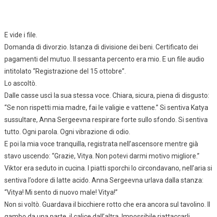
E vide i file.
Domanda di divorzio. Istanza di divisione dei beni. Certificato dei
pagamenti del mutuo. Il sessanta percento era mio. E un file audio
intitolato “Registrazione del 15 ottobre”.
Lo ascoltò.
Dalle casse uscì la sua stessa voce. Chiara, sicura, piena di disgusto:
“Se non rispetti mia madre, fai le valigie e vattene.” Si sentiva Katya
sussultare, Anna Sergeevna respirare forte sullo sfondo. Si sentiva
tutto. Ogni parola. Ogni vibrazione di odio.
E poi la mia voce tranquilla, registrata nell’ascensore mentre già
stavo uscendo: “Grazie, Vitya. Non potevi darmi motivo migliore.”
Viktor era seduto in cucina. I piatti sporchi lo circondavano, nell’aria si
sentiva l’odore di latte acido. Anna Sergeevna urlava dalla stanza:
“Vitya! Mi sento di nuovo male! Vitya!”
Non si voltò. Guardava il bicchiere rotto che era ancora sul tavolino. Il
gambo da una parte, il calice dall’altra. Impossibile riattaccarli