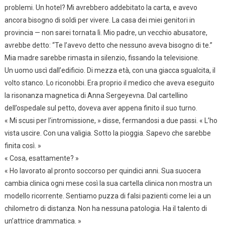
problemi. Un hotel? Mi avrebbero addebitato la carta, e avevo
ancora bisogno di soldi per vivere. La casa dei miei genitori in
provincia — non sarei tornata lì. Mio padre, un vecchio abusatore,
avrebbe detto: “Te l’avevo detto che nessuno aveva bisogno di te.”
Mia madre sarebbe rimasta in silenzio, fissando la televisione.
Un uomo uscì dall’edificio. Di mezza età, con una giacca sgualcita, il
volto stanco. Lo riconobbi. Era proprio il medico che aveva eseguito
la risonanza magnetica di Anna Sergeyevna. Dal cartellino
dell’ospedale sul petto, doveva aver appena finito il suo turno.
« Mi scusi per l’intromissione, » disse, fermandosi a due passi. « L’ho
vista uscire. Con una valigia. Sotto la pioggia. Sapevo che sarebbe
finita così. »
« Cosa, esattamente? »
« Ho lavorato al pronto soccorso per quindici anni. Sua suocera
cambia clinica ogni mese così la sua cartella clinica non mostra un
modello ricorrente. Sentiamo puzza di falsi pazienti come lei a un
chilometro di distanza. Non ha nessuna patologia. Ha il talento di
un’attrice drammatica. »