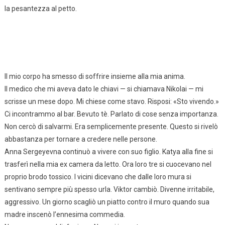
la pesantezza al petto.
Il mio corpo ha smesso di soffrire insieme alla mia anima.
Il medico che mi aveva dato le chiavi — si chiamava Nikolai — mi
scrisse un mese dopo. Mi chiese come stavo. Risposi: «Sto vivendo.»
Ci incontrammo al bar. Bevuto tè. Parlato di cose senza importanza.
Non cercò di salvarmi. Era semplicemente presente. Questo si rivelò
abbastanza per tornare a credere nelle persone.
Anna Sergeyevna continuò a vivere con suo figlio. Katya alla fine si
trasferì nella mia ex camera da letto. Ora loro tre si cuocevano nel
proprio brodo tossico. I vicini dicevano che dalle loro mura si
sentivano sempre più spesso urla. Viktor cambiò. Divenne irritabile,
aggressivo. Un giorno scagliò un piatto contro il muro quando sua
madre inscenò l’ennesima commedia.