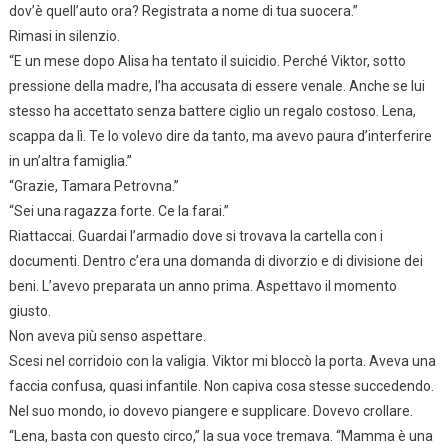
dov’è quell’auto ora? Registrata a nome di tua suocera.”
Rimasi in silenzio.
“E un mese dopo Alisa ha tentato il suicidio. Perché Viktor, sotto
pressione della madre, l’ha accusata di essere venale. Anche se lui
stesso ha accettato senza battere ciglio un regalo costoso. Lena,
scappa da lì. Te lo volevo dire da tanto, ma avevo paura d’interferire
in un’altra famiglia.”
“Grazie, Tamara Petrovna.”
“Sei una ragazza forte. Ce la farai.”
Riattaccai. Guardai l’armadio dove si trovava la cartella con i
documenti. Dentro c’era una domanda di divorzio e di divisione dei
beni. L’avevo preparata un anno prima. Aspettavo il momento
giusto.
Non aveva più senso aspettare.
Scesi nel corridoio con la valigia. Viktor mi bloccò la porta. Aveva una
faccia confusa, quasi infantile. Non capiva cosa stesse succedendo.
Nel suo mondo, io dovevo piangere e supplicare. Dovevo crollare.
“Lena, basta con questo circo,” la sua voce tremava. “Mamma è una