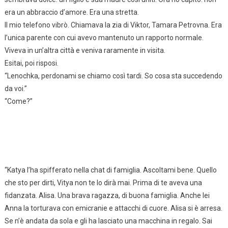
era un abbraccio d’amore. Era una stretta.
Il mio telefono vibrò. Chiamava la zia di Viktor, Tamara Petrovna. Era
l’unica parente con cui avevo mantenuto un rapporto normale.
Viveva in un’altra città e veniva raramente in visita.
Esitai, poi risposi.
“Lenochka, perdonami se chiamo così tardi. So cosa sta succedendo
da voi.”
“Come?”
“Katya l’ha spifferato nella chat di famiglia. Ascoltami bene. Quello
che sto per dirti, Vitya non te lo dirà mai. Prima di te aveva una
fidanzata. Alisa. Una brava ragazza, di buona famiglia. Anche lei
Anna la torturava con emicranie e attacchi di cuore. Alisa si è arresa.
Se n’è andata da sola e gli ha lasciato una macchina in regalo. Sai