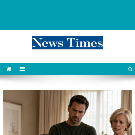
news 76 times
Контент души