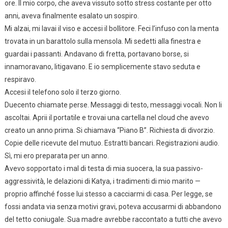
ore. Il mio corpo, che aveva vissuto sotto stress costante per otto
anni, aveva finalmente esalato un sospiro.
Mi alzai, mi lavai il viso e accesi il bollitore. Feci l’infuso con la menta
trovata in un barattolo sulla mensola. Mi sedetti alla finestra e
guardai i passanti. Andavano di fretta, portavano borse, si
innamoravano, litigavano. E io semplicemente stavo seduta e
respiravo.
Accesi il telefono solo il terzo giorno.
Duecento chiamate perse. Messaggi di testo, messaggi vocali. Non li
ascoltai. Aprii il portatile e trovai una cartella nel cloud che avevo
creato un anno prima. Si chiamava “Piano B”. Richiesta di divorzio.
Copie delle ricevute del mutuo. Estratti bancari. Registrazioni audio.
Sì, mi ero preparata per un anno.
Avevo sopportato i mal di testa di mia suocera, la sua passivo-
aggressività, le delazioni di Katya, i tradimenti di mio marito —
proprio affinché fosse lui stesso a cacciarmi di casa. Per legge, se
fossi andata via senza motivi gravi, poteva accusarmi di abbandono
del tetto coniugale. Sua madre avrebbe raccontato a tutti che avevo