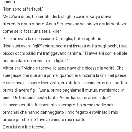
spiona.
“Non sono affari tuoi.”
Mezz’ora dopo, ho sentito dei bisbigli in cucina. Katya stava
riferendo a sua madre. Anna Sergeyevna sospirava e si lamentava
come se io fossi una serial killer.
Poi è arrivata la discussione. O meglio, l’interrogatorio.
“Non vuoi avere figli?” mia suocera mi fissava dritta negli occhi, i suoi
piccoli occhi pallidi mi trafiggevano l’anima. “Ti avveleni con le pillole
per non dare un erede a mio figlio?”
Viktor era lì vicino e taceva. Io aspettavo che dicesse la verità. Che
spiegasse che due anni prima, quando era iniziata la crisi nel paese
e rischiava di essere licenziato, era stato lui a chiedermi di aspettare
prima di avere figli. “Lena, prima paghiamo il mutuo, mettiamoci in
piedi. Un bambino costa tanto. Aspettiamo un anno o due.”
Ho acconsentito. Acconsentivo sempre. Ho preso medicinali
ormonali che hanno danneggiato il mio fegato e rovinato il mio
umore perché me l’aveva chiesto mio marito.
E ora lui era lì, e taceva.