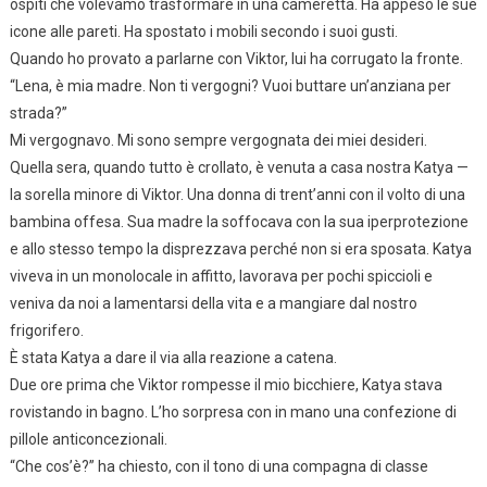
ospiti che volevamo trasformare in una cameretta. Ha appeso le sue
icone alle pareti. Ha spostato i mobili secondo i suoi gusti.
Quando ho provato a parlarne con Viktor, lui ha corrugato la fronte.
“Lena, è mia madre. Non ti vergogni? Vuoi buttare un’anziana per
strada?”
Mi vergognavo. Mi sono sempre vergognata dei miei desideri.
Quella sera, quando tutto è crollato, è venuta a casa nostra Katya —
la sorella minore di Viktor. Una donna di trent’anni con il volto di una
bambina offesa. Sua madre la soffocava con la sua iperprotezione
e allo stesso tempo la disprezzava perché non si era sposata. Katya
viveva in un monolocale in affitto, lavorava per pochi spiccioli e
veniva da noi a lamentarsi della vita e a mangiare dal nostro
frigorifero.
È stata Katya a dare il via alla reazione a catena.
Due ore prima che Viktor rompesse il mio bicchiere, Katya stava
rovistando in bagno. L’ho sorpresa con in mano una confezione di
pillole anticoncezionali.
“Che cos’è?” ha chiesto, con il tono di una compagna di classe