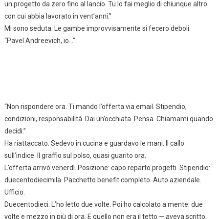
un progetto da zero fino al lancio. Tu lo fai meglio di chiunque altro
con cui abbia lavorato in vent’anni.”
Mi sono seduta. Le gambe improvvisamente si fecero deboli.
“Pavel Andreevich, io…”
“Non rispondere ora. Ti mando l’offerta via email. Stipendio,
condizioni, responsabilità. Dai un’occhiata. Pensa. Chiamami quando
decidi.”
Ha riattaccato. Sedevo in cucina e guardavo le mani. Il callo
sull’indice. Il graffio sul polso, quasi guarito ora.
L’offerta arrivò venerdì. Posizione: capo reparto progetti. Stipendio:
duecentodiecimila. Pacchetto benefit completo. Auto aziendale.
Ufficio.
Duecentodieci. L’ho letto due volte. Poi ho calcolato a mente: due
volte e mezzo in più di ora. E quello non era il tetto — aveva scritto,