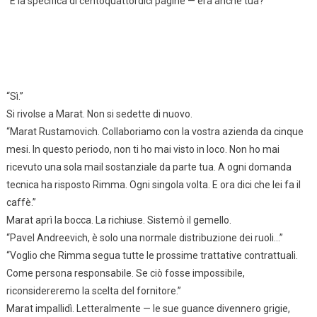
“E la specifica di centoquattordici pagine — era anche tua?”
“Sì.”
Si rivolse a Marat. Non si sedette di nuovo.
“Marat Rustamovich. Collaboriamo con la vostra azienda da cinque
mesi. In questo periodo, non ti ho mai visto in loco. Non ho mai
ricevuto una sola mail sostanziale da parte tua. A ogni domanda
tecnica ha risposto Rimma. Ogni singola volta. E ora dici che lei fa il
caffè.”
Marat aprì la bocca. La richiuse. Sistemò il gemello.
“Pavel Andreevich, è solo una normale distribuzione dei ruoli…”
“Voglio che Rimma segua tutte le prossime trattative contrattuali.
Come persona responsabile. Se ciò fosse impossibile,
riconsidereremo la scelta del fornitore.”
Marat impallidì. Letteralmente — le sue guance divennero grigie,