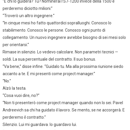
“E chi lo guiderà? Tu? Nominerai l’S7-1200 invece della 1500 e
perderemo diciotto milioni.”
“Troverò un altro ingegnere.”
“In cinque mesi ho fatto quattordici sopralluoghi. Conosco lo
stabilimento. Conosco le persone. Conosco ogni punto di
collegamento. Un nuovo ingegnere avrebbe bisogno di sei mesi solo
per orientarsi.”
Rimase in silenzio. Lo vedevo calcolare. Non parametri tecnici —
soldi. La sua percentuale del contratto. Il suo bonus.
“Va bene,” disse infine. “Guidalo tu. Ma alla prossima riunione siedo
accanto a te. E mi presenti come project manager.”
“No.”
Alzò la testa.
“Cosa vuoi dire, no?”
“Non ti presenterò come project manager quando non lo sei. Pavel
Andreevich sa chi ha guidato il lavoro. Se mento, se ne accorgerà. E
perderemo il contratto.”
Silenzio. Lui mi guardava. Io guardavo lui.