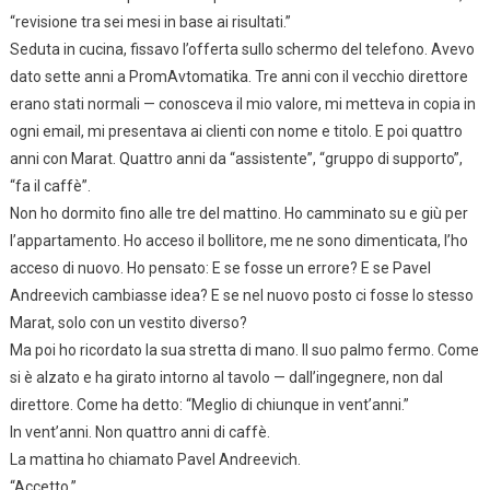
“revisione tra sei mesi in base ai risultati.”
Seduta in cucina, fissavo l’offerta sullo schermo del telefono. Avevo
dato sette anni a PromAvtomatika. Tre anni con il vecchio direttore
erano stati normali — conosceva il mio valore, mi metteva in copia in
ogni email, mi presentava ai clienti con nome e titolo. E poi quattro
anni con Marat. Quattro anni da “assistente”, “gruppo di supporto”,
“fa il caffè”.
Non ho dormito fino alle tre del mattino. Ho camminato su e giù per
l’appartamento. Ho acceso il bollitore, me ne sono dimenticata, l’ho
acceso di nuovo. Ho pensato: E se fosse un errore? E se Pavel
Andreevich cambiasse idea? E se nel nuovo posto ci fosse lo stesso
Marat, solo con un vestito diverso?
Ma poi ho ricordato la sua stretta di mano. Il suo palmo fermo. Come
si è alzato e ha girato intorno al tavolo — dall’ingegnere, non dal
direttore. Come ha detto: “Meglio di chiunque in vent’anni.”
In vent’anni. Non quattro anni di caffè.
La mattina ho chiamato Pavel Andreevich.
“Accetto.”