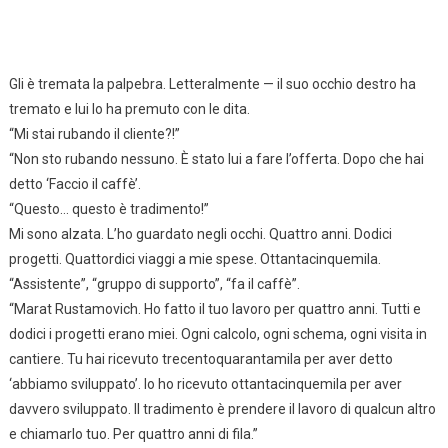
Gli è tremata la palpebra. Letteralmente — il suo occhio destro ha
tremato e lui lo ha premuto con le dita.
“Mi stai rubando il cliente?!”
“Non sto rubando nessuno. È stato lui a fare l’offerta. Dopo che hai
detto ‘Faccio il caffè’.
“Questo… questo è tradimento!”
Mi sono alzata. L’ho guardato negli occhi. Quattro anni. Dodici
progetti. Quattordici viaggi a mie spese. Ottantacinquemila.
“Assistente”, “gruppo di supporto”, “fa il caffè”.
“Marat Rustamovich. Ho fatto il tuo lavoro per quattro anni. Tutti e
dodici i progetti erano miei. Ogni calcolo, ogni schema, ogni visita in
cantiere. Tu hai ricevuto trecentoquarantamila per aver detto
‘abbiamo sviluppato’. Io ho ricevuto ottantacinquemila per aver
davvero sviluppato. Il tradimento è prendere il lavoro di qualcun altro
e chiamarlo tuo. Per quattro anni di fila.”