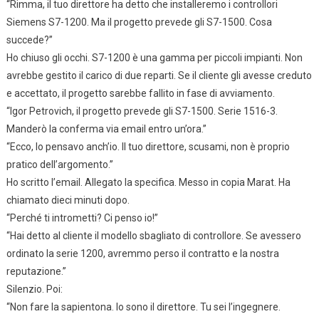
“Rimma, il tuo direttore ha detto che installeremo i controllori
Siemens S7-1200. Ma il progetto prevede gli S7-1500. Cosa
succede?”
Ho chiuso gli occhi. S7-1200 è una gamma per piccoli impianti. Non
avrebbe gestito il carico di due reparti. Se il cliente gli avesse creduto
e accettato, il progetto sarebbe fallito in fase di avviamento.
“Igor Petrovich, il progetto prevede gli S7-1500. Serie 1516-3.
Manderò la conferma via email entro un’ora.”
“Ecco, lo pensavo anch’io. Il tuo direttore, scusami, non è proprio
pratico dell’argomento.”
Ho scritto l’email. Allegato la specifica. Messo in copia Marat. Ha
chiamato dieci minuti dopo.
“Perché ti intrometti? Ci penso io!”
“Hai detto al cliente il modello sbagliato di controllore. Se avessero
ordinato la serie 1200, avremmo perso il contratto e la nostra
reputazione.”
Silenzio. Poi:
“Non fare la sapientona. Io sono il direttore. Tu sei l’ingegnere.