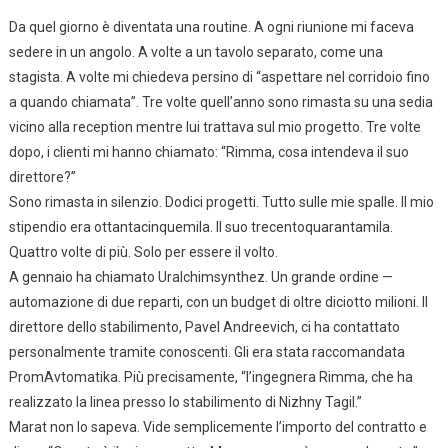
Da quel giorno è diventata una routine. A ogni riunione mi faceva
sedere in un angolo. A volte a un tavolo separato, come una
stagista. A volte mi chiedeva persino di “aspettare nel corridoio fino
a quando chiamata”. Tre volte quell’anno sono rimasta su una sedia
vicino alla reception mentre lui trattava sul mio progetto. Tre volte
dopo, i clienti mi hanno chiamato: “Rimma, cosa intendeva il suo
direttore?”
Sono rimasta in silenzio. Dodici progetti. Tutto sulle mie spalle. Il mio
stipendio era ottantacinquemila. Il suo trecentoquarantamila.
Quattro volte di più. Solo per essere il volto.
A gennaio ha chiamato Uralchimsynthez. Un grande ordine —
automazione di due reparti, con un budget di oltre diciotto milioni. Il
direttore dello stabilimento, Pavel Andreevich, ci ha contattato
personalmente tramite conoscenti. Gli era stata raccomandata
PromAvtomatika. Più precisamente, “l’ingegnera Rimma, che ha
realizzato la linea presso lo stabilimento di Nizhny Tagil.”
Marat non lo sapeva. Vide semplicemente l’importo del contratto e