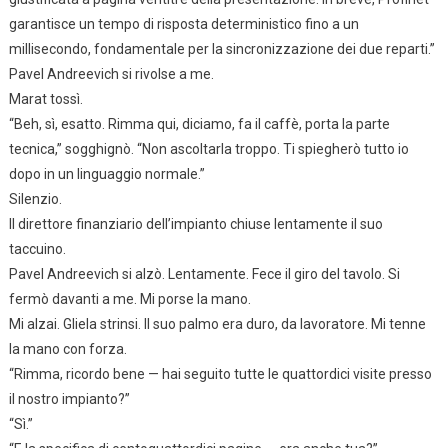
garantisce un tempo di risposta deterministico fino a un
millisecondo, fondamentale per la sincronizzazione dei due reparti.”
Pavel Andreevich si rivolse a me.
Marat tossì.
“Beh, sì, esatto. Rimma qui, diciamo, fa il caffè, porta la parte
tecnica,” sogghignò. “Non ascoltarla troppo. Ti spiegherò tutto io
dopo in un linguaggio normale.”
Silenzio.
Il direttore finanziario dell’impianto chiuse lentamente il suo
taccuino.
Pavel Andreevich si alzò. Lentamente. Fece il giro del tavolo. Si
fermò davanti a me. Mi porse la mano.
Mi alzai. Gliela strinsi. Il suo palmo era duro, da lavoratore. Mi tenne
la mano con forza.
“Rimma, ricordo bene — hai seguito tutte le quattordici visite presso
il nostro impianto?”
“Sì.”