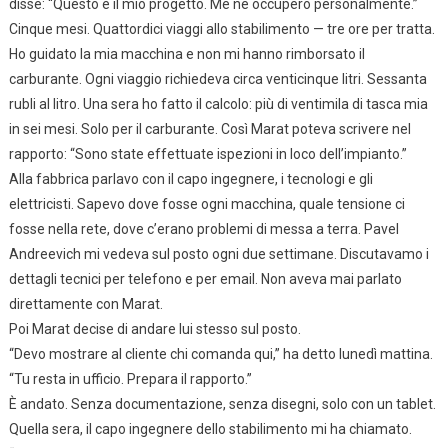
disse: “Questo è il mio progetto. Me ne occuperò personalmente.”
Cinque mesi. Quattordici viaggi allo stabilimento — tre ore per tratta.
Ho guidato la mia macchina e non mi hanno rimborsato il
carburante. Ogni viaggio richiedeva circa venticinque litri. Sessanta
rubli al litro. Una sera ho fatto il calcolo: più di ventimila di tasca mia
in sei mesi. Solo per il carburante. Così Marat poteva scrivere nel
rapporto: “Sono state effettuate ispezioni in loco dell’impianto.”
Alla fabbrica parlavo con il capo ingegnere, i tecnologi e gli
elettricisti. Sapevo dove fosse ogni macchina, quale tensione ci
fosse nella rete, dove c’erano problemi di messa a terra. Pavel
Andreevich mi vedeva sul posto ogni due settimane. Discutavamo i
dettagli tecnici per telefono e per email. Non aveva mai parlato
direttamente con Marat.
Poi Marat decise di andare lui stesso sul posto.
“Devo mostrare al cliente chi comanda qui,” ha detto lunedì mattina.
“Tu resta in ufficio. Prepara il rapporto.”
È andato. Senza documentazione, senza disegni, solo con un tablet.
Quella sera, il capo ingegnere dello stabilimento mi ha chiamato.