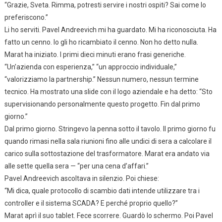
“Grazie, Sveta. Rimma, potresti servire i nostri ospiti? Sai come lo
preferiscono.”
Li ho serviti. Pavel Andreevich mi ha guardato. Mi ha riconosciuta. Ha
fatto un cenno. Io gli ho ricambiato il cenno. Non ho detto nulla.
Marat ha iniziato. I primi dieci minuti erano frasi generiche.
“Un’azienda con esperienza,” “un approccio individuale,”
“valorizziamo la partnership.” Nessun numero, nessun termine
tecnico. Ha mostrato una slide con il logo aziendale e ha detto: “Sto
supervisionando personalmente questo progetto. Fin dal primo
giorno.”
Dal primo giorno. Stringevo la penna sotto il tavolo. Il primo giorno fu
quando rimasi nella sala riunioni fino alle undici di sera a calcolare il
carico sulla sottostazione del trasformatore. Marat era andato via
alle sette quella sera — “per una cena d’affari.”
Pavel Andreevich ascoltava in silenzio. Poi chiese:
“Mi dica, quale protocollo di scambio dati intende utilizzare tra i
controller e il sistema SCADA? E perché proprio quello?”
Marat aprì il suo tablet. Fece scorrere. Guardò lo schermo. Poi Pavel