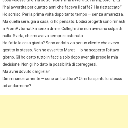
cosa volesse dire. Ha detto: ‘Non mi ha avvertito.’ Ho risposto: ‘E tu
l’hai avvertita per quattro anni che faceva il caffè?’ Ha riattaccato.”
Ho sorriso. Per la prima volta dopo tanto tempo — senza amarezza.
Ma quella sera, già a casa, ci ho pensato. Dodici progetti sono rimasti
a PromAvtomatika senza di me. Colleghi che non avevano colpa di
nulla. Sveta, che mi aveva sempre sostenuta.
Ho fatto la cosa giusta? Sono andato via per un cliente che avevo
gestito io stesso. Non ho avvertito Marat — lo ha scoperto l’ottavo
giorno. Gli ho detto tutto in faccia solo dopo aver già preso la mia
decisione. Non gli ho dato la possibilità di correggersi.
Ma avrei dovuto dargliela?
Dimmi sinceramente — sono un traditore? O mi ha spinto lui stesso
ad andarmene?