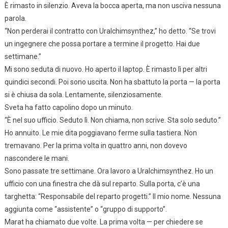
È rimasto in silenzio. Aveva la bocca aperta, ma non usciva nessuna
parola.
“Non perderai il contratto con Uralchimsynthez,” ho detto. “Se trovi
un ingegnere che possa portare a termine il progetto. Hai due
settimane.”
Mi sono seduta di nuovo. Ho aperto il laptop. È rimasto lì per altri
quindici secondi. Poi sono uscita. Non ha sbattuto la porta — la porta
si è chiusa da sola. Lentamente, silenziosamente.
Sveta ha fatto capolino dopo un minuto.
“È nel suo ufficio. Seduto lì. Non chiama, non scrive. Sta solo seduto.”
Ho annuito. Le mie dita poggiavano ferme sulla tastiera. Non
tremavano. Per la prima volta in quattro anni, non dovevo
nascondere le mani.
Sono passate tre settimane. Ora lavoro a Uralchimsynthez. Ho un
ufficio con una finestra che dà sul reparto. Sulla porta, c’è una
targhetta: “Responsabile del reparto progetti.” Il mio nome. Nessuna
aggiunta come “assistente” o “gruppo di supporto”.
Marat ha chiamato due volte. La prima volta — per chiedere se