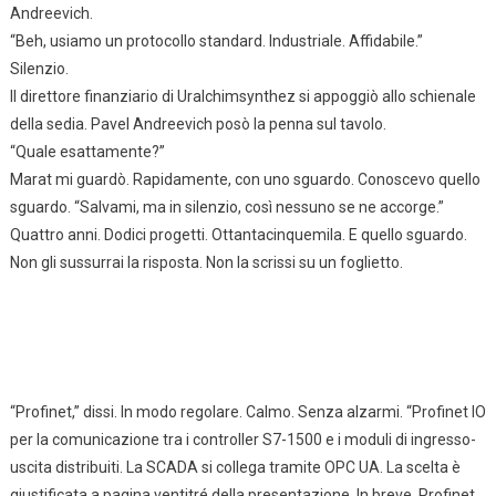
Andreevich.
“Beh, usiamo un protocollo standard. Industriale. Affidabile.”
Silenzio.
Il direttore finanziario di Uralchimsynthez si appoggiò allo schienale
della sedia. Pavel Andreevich posò la penna sul tavolo.
“Quale esattamente?”
Marat mi guardò. Rapidamente, con uno sguardo. Conoscevo quello
sguardo. “Salvami, ma in silenzio, così nessuno se ne accorge.”
Quattro anni. Dodici progetti. Ottantacinquemila. E quello sguardo.
Non gli sussurrai la risposta. Non la scrissi su un foglietto.
“Profinet,” dissi. In modo regolare. Calmo. Senza alzarmi. “Profinet IO
per la comunicazione tra i controller S7-1500 e i moduli di ingresso-
uscita distribuiti. La SCADA si collega tramite OPC UA. La scelta è
giustificata a pagina ventitré della presentazione. In breve, Profinet