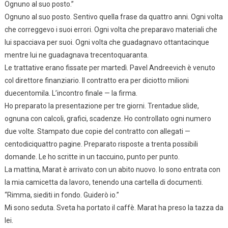
Ognuno al suo posto.”
Ognuno al suo posto. Sentivo quella frase da quattro anni. Ogni volta
che correggevo i suoi errori. Ogni volta che preparavo materiali che
lui spacciava per suoi. Ogni volta che guadagnavo ottantacinque
mentre lui ne guadagnava trecentoquaranta.
Le trattative erano fissate per martedì. Pavel Andreevich è venuto
col direttore finanziario. Il contratto era per diciotto milioni
duecentomila. L’incontro finale — la firma.
Ho preparato la presentazione per tre giorni. Trentadue slide,
ognuna con calcoli, grafici, scadenze. Ho controllato ogni numero
due volte. Stampato due copie del contratto con allegati —
centodiciquattro pagine. Preparato risposte a trenta possibili
domande. Le ho scritte in un taccuino, punto per punto.
La mattina, Marat è arrivato con un abito nuovo. Io sono entrata con
la mia camicetta da lavoro, tenendo una cartella di documenti.
“Rimma, siediti in fondo. Guiderò io.”
Mi sono seduta. Sveta ha portato il caffè. Marat ha preso la tazza da
lei.