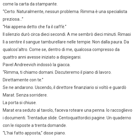
come la carta da stampante.
“Certo. Naturalmente, nessun problema. Rimma è una specialista
preziosa…”
“Hai appena detto che fa il caffè.”
Il silenzio durò circa dieci secondi. A me sembrò dieci minuti. Rimasi
lì a sentire il sangue tamburellare nelle tempie. Non dalla paura. Da
qualcos’altro. Come se, dentro di me, qualcosa compresso da
quattro anni avesse iniziato a dispiegarsi.
Pavel Andreevich indossò la giacca.
“Rimma, ti chiamo domani. Discuteremo il piano di lavoro.
Direttamente con te.”
Se ne andarono. Uscendo, il direttore finanziario si voltò e guardò
Marat. Senza sorridere.
La porta si chiuse.
Marat era seduto al tavolo, faceva roteare una penna. Io raccoglievo
i documenti. Trentadue slide. Centoquattordici pagine. Un quaderno
con le risposte a trenta domande.
“L’hai fatto apposta,” disse piano.