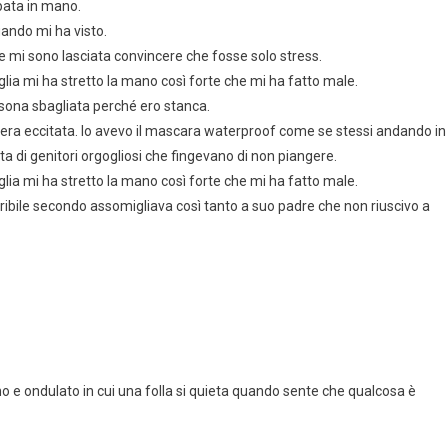
pata in mano.
uando mi ha visto.
e mi sono lasciata convincere che fosse solo stress.
ia mi ha stretto la mano così forte che mi ha fatto male.
ersona sbagliata perché ero stanca.
a era eccitata. Io avevo il mascara waterproof come se stessi andando in
ata di genitori orgogliosi che fingevano di non piangere.
ia mi ha stretto la mano così forte che mi ha fatto male.
terribile secondo assomigliava così tanto a suo padre che non riuscivo a
no e ondulato in cui una folla si quieta quando sente che qualcosa è