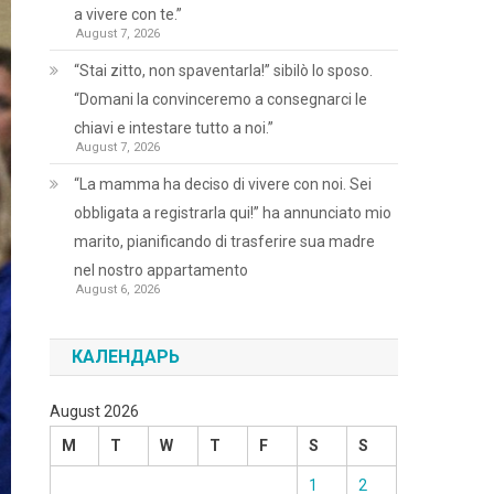
a vivere con te.”
August 7, 2026
“Stai zitto, non spaventarla!” sibilò lo sposo.
“Domani la convinceremo a consegnarci le
chiavi e intestare tutto a noi.”
August 7, 2026
“La mamma ha deciso di vivere con noi. Sei
obbligata a registrarla qui!” ha annunciato mio
marito, pianificando di trasferire sua madre
nel nostro appartamento
August 6, 2026
КАЛЕНДАРЬ
August 2026
M
T
W
T
F
S
S
1
2