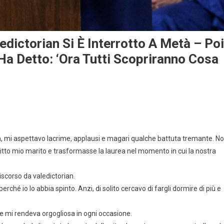
ledictorian Si È Interrotto A Metà – Poi
Ha Detto: ‘Ora Tutti Scopriranno Cosa
rian, mi aspettavo lacrime, applausi e magari qualche battuta tremante. N
tto mio marito e trasformasse la laurea nel momento in cui la nostra
iscorso da valedictorian.
ché io lo abbia spinto. Anzi, di solito cercavo di fargli dormire di più e
 e mi rendeva orgogliosa in ogni occasione.