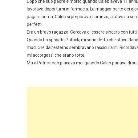
Dopo che suo padre è morto quando Caleb aveva 11 anni, la
lavoravo doppi turni in farmacia. La maggior parte dei giorn
pagare prima. Caleb si preparava il pranzo, aiutava la sore
perfetti.
Era un bravo ragazzo. Cercava di essere sincero con tutti
Quando ho sposato Patrick, mi sono detta che stavo dando di
modi che dall’esterno sembravano rassicuranti. Ricordava 
mi accorgessi che erano rotte.
Ma a Patrick non piaceva mai quando Caleb parlava di su