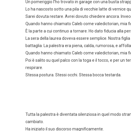
Un pomeriggio l’ho trovato in garage con una busta strap
Lo ha nascosto sotto una pila di vecchie latte di vernice q
Sarei dovuta restare. Avrei dovuto chiedere ancora. Invec
Quando hanno chiamato Caleb come valedictorian, mia figl
È la parte a cui continuo a tornare. Ho dato fiducia alla p
La sera della laurea doveva essere semplice. Nostra figli
battaglia. La palestra era piena, calda, rumorosa, e affoll
Quando hanno chiamato Caleb come valedictorian, mia figl
Poi è salito su quel palco con la toga e il tocco, e per un 
respirare.
Stessa postura. Stessi occhi. Stessa bocca testarda.
Tutta la palestra è diventata silenziosa in quel modo stra
cambiato.
Ha iniziato il suo discorso magnificamente.