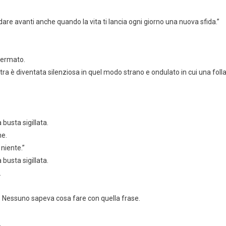
e avanti anche quando la vita ti lancia ogni giorno una nuova sfida.”
fermato.
tra è diventata silenziosa in quel modo strano e ondulato in cui una foll
 busta sigillata.
me.
niente.”
 busta sigillata.
.
to. Nessuno sapeva cosa fare con quella frase.
.