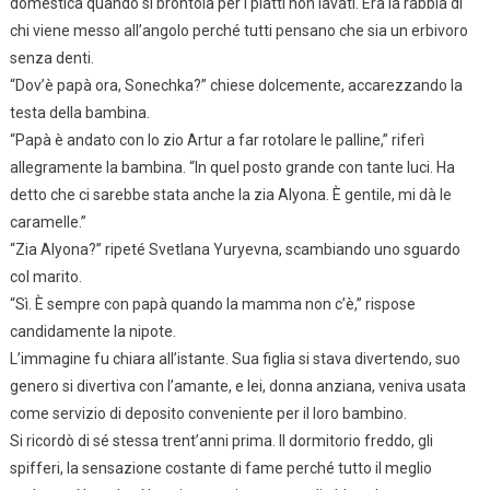
domestica quando si brontola per i piatti non lavati. Era la rabbia di
chi viene messo all’angolo perché tutti pensano che sia un erbivoro
senza denti.
“Dov’è papà ora, Sonechka?” chiese dolcemente, accarezzando la
testa della bambina.
“Papà è andato con lo zio Artur a far rotolare le palline,” riferì
allegramente la bambina. “In quel posto grande con tante luci. Ha
detto che ci sarebbe stata anche la zia Alyona. È gentile, mi dà le
caramelle.”
“Zia Alyona?” ripeté Svetlana Yuryevna, scambiando uno sguardo
col marito.
“Sì. È sempre con papà quando la mamma non c’è,” rispose
candidamente la nipote.
L’immagine fu chiara all’istante. Sua figlia si stava divertendo, suo
genero si divertiva con l’amante, e lei, donna anziana, veniva usata
come servizio di deposito conveniente per il loro bambino.
Si ricordò di sé stessa trent’anni prima. Il dormitorio freddo, gli
spifferi, la sensazione costante di fame perché tutto il meglio