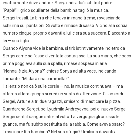
esattamente dove andare. Sonya individuò subito il padre.
“Papà!” il grido squillante della bambina tagliò la musica.
Sergei trasalì. La birra che teneva in mano tremò, rovesciando
schiuma sui pantaloni. Si voltò e rimase di sasso. Vicino alla corsia
numero cinque, proprio davanti a lui, c’era sua suocera. E accanto a
lei — sua figlia.
Quando Alyona vide la bambina, si tirò istintivamente indietro da
Sergei come se fosse diventato contagioso. La sua mano, che poco
prima poggiava sulla sua spalla, rimase sospesa in aria.
“Nonna, è zia Alyona?” chiese Sonya ad alta voce, indicando
l’amante. “Mi darà una caramella?”
Il silenzio non calò sulle corsie — no, la musica continuava — ma
attorno al loro gruppo si creò un vuoto di attenzione. Gli amici di
Sergei, Artur e altri due ragazzi, smisero di masticare la pizza.
Guardarono Sergei, poi Lyudmila Andreyevna, poi di nuovo Sergei.
Sergei sentì il sangue salire al volto. La vergogna gli arrossò le
guance, ma fu subito sostituita dalla rabbia. Come aveva osato?
Trascinare lì la bambina? Nel suo rifugio? Umiliarlo davanti ai