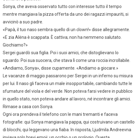
Sonya, che aveva osservato tutto con interesse tutto il tempo
mentre mangiava la pizza offerta da uno dei ragazzi impauriti, si
avvicinò a suo padre.
«Papà, il tuo naso sembra quello di un clown!» disse allegramente.
«E zia Alëna è scappata. È cattiva; non ha nemmeno salutato.
Giochiamo?»
Sergei guardò sua figlia. Poi i suoi amici, che distoglievano lo
sguardo. Poi sua suocera, che stava lì come una roccia incrollabile.
«Andiamo, Sonya», disse cupamente. «Andiamo a giocare.»
Le vacanze di maggio passarono per Sergei in un inferno su misura
per lui. Il naso gli faceva un male insopportabile, cambiando tutte le
sfumature del viola e del verde. Non poteva farsi vedere in pubblico
in quello stato, non poteva andare al lavoro, né incontrare gli amici.
Rimase a casa con Sonya.
Ogni ora prendeva il telefono con le mani tremanti e faceva
fotografie: qui Sonya mangiava la pappa, qui costruivano un castello
di blocchi, qui leggevano una fiaba. In risposta, Ljudmila Andreevna
inviava solo brevi emoji: un occhio o un orologio. Questa