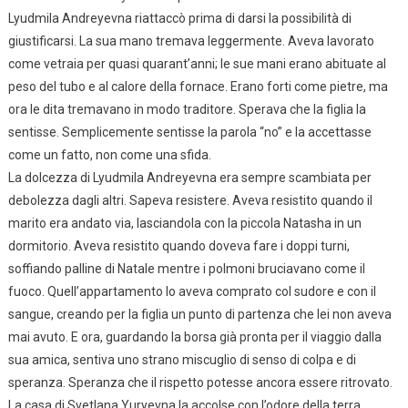
Lyudmila Andreyevna riattaccò prima di darsi la possibilità di
giustificarsi. La sua mano tremava leggermente. Aveva lavorato
come vetraia per quasi quarant’anni; le sue mani erano abituate al
peso del tubo e al calore della fornace. Erano forti come pietre, ma
ora le dita tremavano in modo traditore. Sperava che la figlia la
sentisse. Semplicemente sentisse la parola “no” e la accettasse
come un fatto, non come una sfida.
La dolcezza di Lyudmila Andreyevna era sempre scambiata per
debolezza dagli altri. Sapeva resistere. Aveva resistito quando il
marito era andato via, lasciandola con la piccola Natasha in un
dormitorio. Aveva resistito quando doveva fare i doppi turni,
soffiando palline di Natale mentre i polmoni bruciavano come il
fuoco. Quell’appartamento lo aveva comprato col sudore e con il
sangue, creando per la figlia un punto di partenza che lei non aveva
mai avuto. E ora, guardando la borsa già pronta per il viaggio dalla
sua amica, sentiva uno strano miscuglio di senso di colpa e di
speranza. Speranza che il rispetto potesse ancora essere ritrovato.
La casa di Svetlana Yuryevna la accolse con l’odore della terra