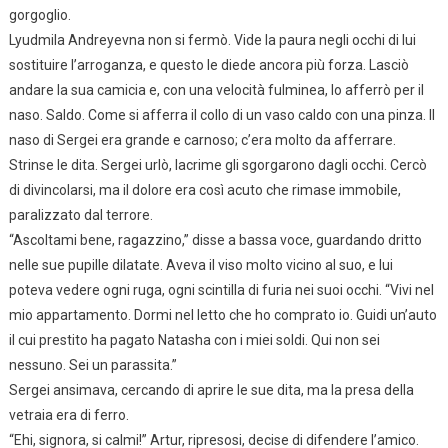
gorgoglio.
Lyudmila Andreyevna non si fermò. Vide la paura negli occhi di lui
sostituire l’arroganza, e questo le diede ancora più forza. Lasciò
andare la sua camicia e, con una velocità fulminea, lo afferrò per il
naso. Saldo. Come si afferra il collo di un vaso caldo con una pinza. Il
naso di Sergei era grande e carnoso; c’era molto da afferrare.
Strinse le dita. Sergei urlò, lacrime gli sgorgarono dagli occhi. Cercò
di divincolarsi, ma il dolore era così acuto che rimase immobile,
paralizzato dal terrore.
“Ascoltami bene, ragazzino,” disse a bassa voce, guardando dritto
nelle sue pupille dilatate. Aveva il viso molto vicino al suo, e lui
poteva vedere ogni ruga, ogni scintilla di furia nei suoi occhi. “Vivi nel
mio appartamento. Dormi nel letto che ho comprato io. Guidi un’auto
il cui prestito ha pagato Natasha con i miei soldi. Qui non sei
nessuno. Sei un parassita.”
Sergei ansimava, cercando di aprire le sue dita, ma la presa della
vetraia era di ferro.
“Ehi, signora, si calmi!” Artur, ripresosi, decise di difendere l’amico.