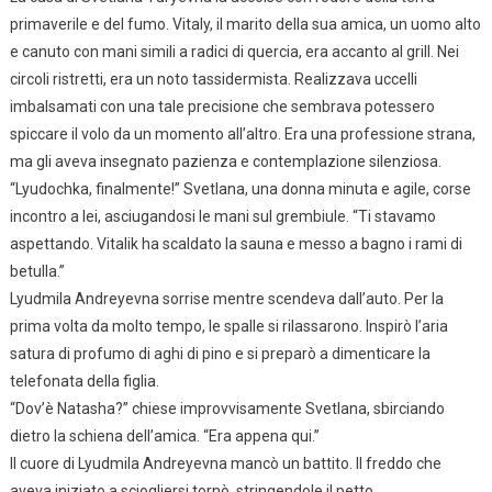
primaverile e del fumo. Vitaly, il marito della sua amica, un uomo alto
e canuto con mani simili a radici di quercia, era accanto al grill. Nei
circoli ristretti, era un noto tassidermista. Realizzava uccelli
imbalsamati con una tale precisione che sembrava potessero
spiccare il volo da un momento all’altro. Era una professione strana,
ma gli aveva insegnato pazienza e contemplazione silenziosa.
“Lyudochka, finalmente!” Svetlana, una donna minuta e agile, corse
incontro a lei, asciugandosi le mani sul grembiule. “Ti stavamo
aspettando. Vitalik ha scaldato la sauna e messo a bagno i rami di
betulla.”
Lyudmila Andreyevna sorrise mentre scendeva dall’auto. Per la
prima volta da molto tempo, le spalle si rilassarono. Inspirò l’aria
satura di profumo di aghi di pino e si preparò a dimenticare la
telefonata della figlia.
“Dov’è Natasha?” chiese improvvisamente Svetlana, sbirciando
dietro la schiena dell’amica. “Era appena qui.”
Il cuore di Lyudmila Andreyevna mancò un battito. Il freddo che
aveva iniziato a sciogliersi tornò, stringendole il petto.