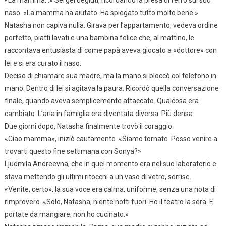
«La mamma…» Sergei deglutì, ricordando la presa di ferro sul suo
naso. «La mamma ha aiutato. Ha spiegato tutto molto bene.»
Natasha non capiva nulla. Girava per l’appartamento, vedeva ordine
perfetto, piatti lavati e una bambina felice che, al mattino, le
raccontava entusiasta di come papà aveva giocato a «dottore» con
lei e si era curato il naso.
Decise di chiamare sua madre, ma la mano si bloccò col telefono in
mano. Dentro di lei si agitava la paura. Ricordò quella conversazione
finale, quando aveva semplicemente attaccato. Qualcosa era
cambiato. L’aria in famiglia era diventata diversa. Più densa.
Due giorni dopo, Natasha finalmente trovò il coraggio.
«Ciao mamma», iniziò cautamente. «Siamo tornate. Posso venire a
trovarti questo fine settimana con Sonya?»
Ljudmila Andreevna, che in quel momento era nel suo laboratorio e
stava mettendo gli ultimi ritocchi a un vaso di vetro, sorrise.
«Venite, certo», la sua voce era calma, uniforme, senza una nota di
rimprovero. «Solo, Natasha, niente notti fuori. Ho il teatro la sera. E
portate da mangiare; non ho cucinato.»