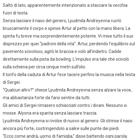
Saltò di lato, apparentemente intenzionato a staccare la vecchia
fuori di testa.
Senza lasciare il naso del genero, Lyudmila Andreyevna ruotò
bruscamente il corpo e spinse Artur al petto con la mano libera. La
spinta fu breve ma sorprendentemente potente. Vi mise tutto il suo
disprezzo per quei “padroni della vita”. Artur, perdendo l’equilibrio sul
pavimento scivoloso, agitò le braccia e volò all’indietro. Cadde
direttamente sulla pista da bowling. L’impulso era tale che scivolò
sulla schiena per circa cinque metri sull’olio.
Il tonfo della caduta di Artur fece tacere perfino la musica nella testa
di Sergei.
“Qualcun altro?” chiese Lyudmila Andreyevna senza alzare la voce,
ma abbastanza forte da farsi sentire da tutti.
Gli amici di Sergei rimasero schiacciati contro i divani. Nessuno si
mosse. Alyona era sparita senza lasciare traccia.
Lyudmila Andreyevna si rivolse di nuovo al genero. Gli strinse il naso
ancora più forte, costringendolo a salire sulle punte dei piedi.
“Ecco come andrà, uomo di famiglia,” disse battendo ogni parola.