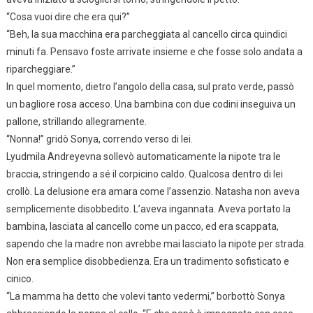
“Cosa vuoi dire che era qui?”
“Beh, la sua macchina era parcheggiata al cancello circa quindici
minuti fa. Pensavo foste arrivate insieme e che fosse solo andata a
riparcheggiare.”
In quel momento, dietro l’angolo della casa, sul prato verde, passò
un bagliore rosa acceso. Una bambina con due codini inseguiva un
pallone, strillando allegramente.
“Nonna!” gridò Sonya, correndo verso di lei.
Lyudmila Andreyevna sollevò automaticamente la nipote tra le
braccia, stringendo a sé il corpicino caldo. Qualcosa dentro di lei
crollò. La delusione era amara come l’assenzio. Natasha non aveva
semplicemente disobbedito. L’aveva ingannata. Aveva portato la
bambina, lasciata al cancello come un pacco, ed era scappata,
sapendo che la madre non avrebbe mai lasciato la nipote per strada.
Non era semplice disobbedienza. Era un tradimento sofisticato e
cinico.
“La mamma ha detto che volevi tanto vedermi,” borbottò Sonya