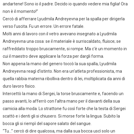
andartene! Sono io il padre. Decido io quando vedere mia figlia! Ora
non è il momento!”
Cercò di afferrare Lyudmila Andreyevna per la spalla per dirigerla
verso l’uscita. Fu un errore. Un errore fatale.
Molti anni di lavoro con il vetro avevano insegnato a Lyudmila
Andreyevna una cosa: se il materiale è surriscaldato, fluisce; se
raffreddato troppo bruscamente, si rompe. Ma c’è un momento in
cui il maestro deve applicare la forza per dargli forma.
Non appena la mano del genero toccò la sua spalla, Lyudmila
Andreyevna reagì d’istinto. Non era un’atleta professionista, ma
quella rabbia materna ribolliva dentro di lei, moltiplicata da anni di
duro lavoro fisico.
Intercettò la mano di Sergei, la torse bruscamente e, facendo un
passo avanti, lo afferrò con l’altra mano per il davanti della sua
camicia alla moda. Lo strattone fu così forte che la testa di Sergei
scattò e i denti gli si chiusero. Si morse forte la lingua. Subito la
bocca gli si riempì del sapore salato del sangue.
“Tu…” cercò di dire qualcosa, ma dalla sua bocca uscì solo un