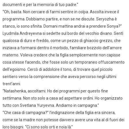
documenti e per la memoria di tuo padre.”
“Oh, basta. Non cercare di farmi sentire in colpa. Ascolta invece il
programma. Dobbiamo partire, e non se ne discute. Seryozha è
stanco, io sono sfinita. Domani mattina andrai a prendere Sonya?”
Lyudmila Andreyevna si sedette sul bordo del vecchio divano. Sentì
qualcosa di duro e freddo, come un pezzo di ghiaccio grezzo, che
iniziava a formarsi dentro il morbido, familiare bozzolo dell’amore
materno. Voleva credere che la figlia semplicemente non capisse
cosa stesse facendo, che fosse solo un temporaneo offuscamento
dell’egoismo. Cercò di addolcire il tono, di trovare quel piccolo
sentiero verso la comprensione che aveva percorso negli ultimi
trent’anni.
“Natashenka, ascoltami. Ho dei programmi per questo fine
settimana. Non sto solo a casa ad aspettare ordini. Ho organizzato
tutto con Svetlana Yuryevna. Andiamo in campagna.”
“Che casa di campagna?” l’indignazione della figlia era sincera,
come se la madre non potesse davvero avere una vita al di fuori dei
loro bisogni. “Ci sono solo orti e noia là.”