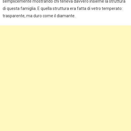
semplicemente mostrando chi teneva davvero insieme la struttura
di questa famiglia. E quella struttura era fatta di vetro temperato:
trasparente, ma duro come il diamante.