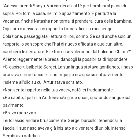
“Adesso prendi Sonya. Vai con lei al caffè per bambini al piano di
sopra. Poi torni a casa, nel mio appartamento. E per tutta la
vacanza, finché Natasha non torna, ti prenderai cura della bambina.
Ogni ora mi invierai un rapporto fotografico su messenger.
Colazione, passeggiata, lettura di libri, sonno. Se salti anche solo un
rapporto, o se scopro che l’hai di nuovo affidata a qualcun altro,
cambierò le serrature. E le tue cose voleranno dal balcone. Chiaro?”
Allentò leggermente la presa, dandogli la possibilità di rispondere.
«C-capisci», balbettò Sergei. La sua lingua si stava gonfiando, il naso
bruciava come fuoco e il suo orgoglio era sparso sul pavimento
insieme all’olio su cui Artur stava sdraiato.
«Non sento rispetto nella tua voce», notò lei freddamente.
«Ho capito, Ljudmila Andreevna!» gridò quasi, sputando sangue sul
pavimento.
«Bravo ragazzo.»
Lei lo lasciò andare bruscamente. Sergei barcollò, tenendosi la
faccia. Il suo naso aveva già iniziato a diventare di un blu intenso.
Sembrava patetico.