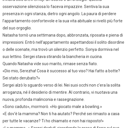
osservazione silenziosa lo faceva impazzire. Sentiva la sua
presenza in ogni stanza, dietro ogni angolo. La paura di perdere
l’appartamento confortevole e la sua vita abituale si rivelò più forte
del suo orgoglio.
Natasha tornò una settimana dopo, abbronzata, riposata e piena di
impressioni. Entrò nell’appartamento aspettandosi il solito disordine
o delle scenate, ma trovò un silenzio perfetto. Sonya dormiva nel
suo lettino. Sergei stava stirando la biancheria in cucina.
Quando Natasha vide suo marito, rimase senza fiato.
«Dio mio, Serezha! Cosa è successo al tuo viso? Hai fatto a botte?
Sei stato derubato?»
Sergei alzò lo sguardo verso di lei. Nei suoi occhi non c’era la solita
arroganza, né il desiderio di mentire. Al contrario, vi nuotava una
nuova, profonda malinconia e rassegnazione.
«Sono caduto», mormorò. «Ho giocato male a bowling.»
«E dov’è la mamma? Non ti ha aiutato? Perché sei rimasto a casa
per tutte le vacanze? Ti ho chiamato e non hai risposto!»