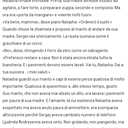
Natasha rimase immobile. Prima, sua madre avrebbe iniziato ad
agitarsi, a fare torte, a preparare zuppa, secondo e composta. Ma
ora era «porta da mangiare» e «niente notti fuori».
«Va bene, mamma», disse piano Natasha. «Ordinerò il sushi.»
Quando chiuse la chiamata e propose al marito di andare da sua
madre, Sergei rise istericamente. La risata suonava come il
gracchiare di un corvo.
«No», disse, stringendo il ferro da stiro come un salvagente.
«Preferisco restare a casa. Non è stata ancora stirata tutta la
biancheria. E i pavimenti devono essere lavati. Vai tu, Natasha. Dai a
tua suocera… i miei saluti.»
Natasha guardò suo marito e capì di essersi persa qualcosa di molto
importante. Qualcosa di spaventoso e, allo stesso tempo, giusto.
Suo marito, che non aveva mai alzato un dito, ora lavava i pavimenti
per paura di sua madre. E l’amante, la cui esistenza Natasha aveva
sospettato ma aveva avuto paura di ammettere, era scomparsa
all’orizzonte perché Sergej aveva cambiato numero di telefono.
Ljudmila Andreyevna aveva vinto. Non gridando, non piangendo, ma