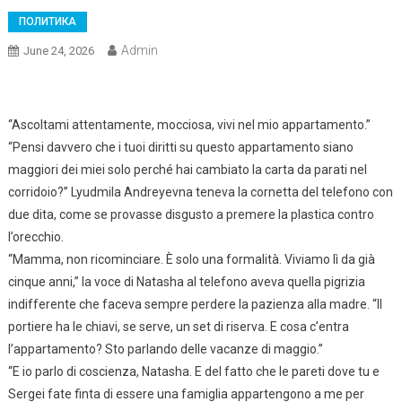
ПОЛИТИКА
Admin
June 24, 2026
“Ascoltami attentamente, mocciosa, vivi nel mio appartamento.”
“Pensi davvero che i tuoi diritti su questo appartamento siano
maggiori dei miei solo perché hai cambiato la carta da parati nel
corridoio?” Lyudmila Andreyevna teneva la cornetta del telefono con
due dita, come se provasse disgusto a premere la plastica contro
l’orecchio.
“Mamma, non ricominciare. È solo una formalità. Viviamo lì da già
cinque anni,” la voce di Natasha al telefono aveva quella pigrizia
indifferente che faceva sempre perdere la pazienza alla madre. “Il
portiere ha le chiavi, se serve, un set di riserva. E cosa c’entra
l’appartamento? Sto parlando delle vacanze di maggio.”
“E io parlo di coscienza, Natasha. E del fatto che le pareti dove tu e
Sergei fate finta di essere una famiglia appartengono a me per