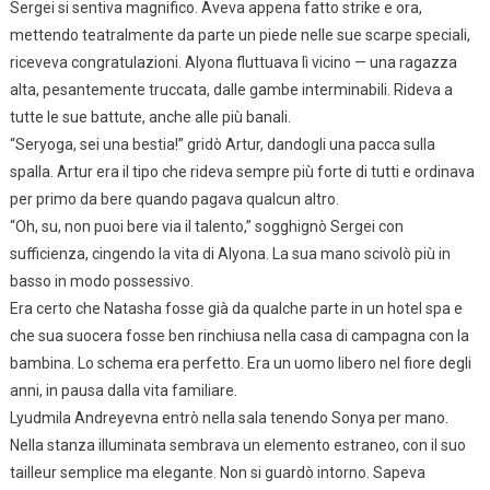
Sergei si sentiva magnifico. Aveva appena fatto strike e ora,
mettendo teatralmente da parte un piede nelle sue scarpe speciali,
riceveva congratulazioni. Alyona fluttuava lì vicino — una ragazza
alta, pesantemente truccata, dalle gambe interminabili. Rideva a
tutte le sue battute, anche alle più banali.
“Seryoga, sei una bestia!” gridò Artur, dandogli una pacca sulla
spalla. Artur era il tipo che rideva sempre più forte di tutti e ordinava
per primo da bere quando pagava qualcun altro.
“Oh, su, non puoi bere via il talento,” sogghignò Sergei con
sufficienza, cingendo la vita di Alyona. La sua mano scivolò più in
basso in modo possessivo.
Era certo che Natasha fosse già da qualche parte in un hotel spa e
che sua suocera fosse ben rinchiusa nella casa di campagna con la
bambina. Lo schema era perfetto. Era un uomo libero nel fiore degli
anni, in pausa dalla vita familiare.
Lyudmila Andreyevna entrò nella sala tenendo Sonya per mano.
Nella stanza illuminata sembrava un elemento estraneo, con il suo
tailleur semplice ma elegante. Non si guardò intorno. Sapeva