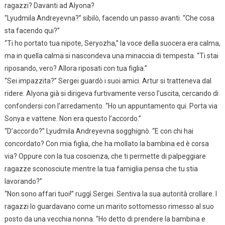
ragazzi? Davanti ad Alyona?
“Lyudmila Andreyevna?” sibilò, facendo un passo avanti. “Che cosa
sta facendo qui?”
“Ti ho portato tua nipote, Seryozha,” la voce della suocera era calma,
ma in quella calma si nascondeva una minaccia di tempesta. “Ti stai
riposando, vero? Allora riposati con tua figlia.”
“Sei impazzita?” Sergei guardò i suoi amici. Artur si tratteneva dal
ridere. Alyona già si dirigeva furtivamente verso l’uscita, cercando di
confondersi con l’arredamento. “Ho un appuntamento qui. Porta via
Sonya e vattene. Non era questo l’accordo.”
“D’accordo?” Lyudmila Andreyevna sogghignò. “E con chi hai
concordato? Con mia figlia, che ha mollato la bambina ed è corsa
via? Oppure con la tua coscienza, che ti permette di palpeggiare
ragazze sconosciute mentre la tua famiglia pensa che tu stia
lavorando?”
“Non sono affari tuoi!” ruggì Sergei. Sentiva la sua autorità crollare. I
ragazzi lo guardavano come un marito sottomesso rimesso al suo
posto da una vecchia nonna. “Ho detto di prendere la bambina e