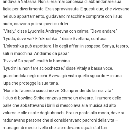
andava a Natasha. Non si era mai concessa di abbandonare sua
figlia per divertimento. Era sopravvissuta. E questi due, che vivevano
nel suo appartamento, guidavano macchine comprate con il suo
aiuto, osavano pulirsi i piedi su di lei.
“Vitaly,” disse Lyudmila Andreyevna con calma. “Devo andare.”
“Lyuda, dove vai? E l’okroshka…” disse Svetlana, confusa.
“L’okroshka può aspettare. Ho degli affari in sospeso. Sonya, tesoro,
sali in macchina. Andiamo da papà.”
“Evviva! Da papà!” esultò la bambina.
“Lyudmila, non fare sciocchezze,” disse Vitaly a bassa voce,
guardandola negli occhi. Aveva già visto quello sguardo — in una
lupa che protegge la sua tana.
“Non sto facendo sciocchezze. Sto riprendendo la mia vita.”
Il club di bowling Strike ronzava come un alveare. Il rumore delle
palle che abbattevano i birilli si mescolava alla musica ad alto
volume e alle risate degli ubriachi. Era un posto alla moda, dove si
radunavano persone che si consideravano padroni della vita —
manager di medio livello che si credevano squali d’affari.