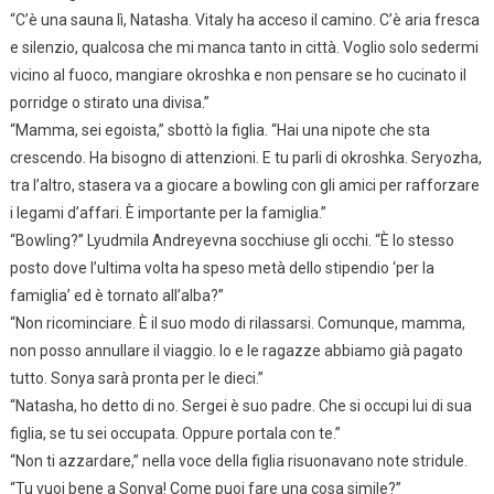
“C’è una sauna lì, Natasha. Vitaly ha acceso il camino. C’è aria fresca
e silenzio, qualcosa che mi manca tanto in città. Voglio solo sedermi
vicino al fuoco, mangiare okroshka e non pensare se ho cucinato il
porridge o stirato una divisa.”
“Mamma, sei egoista,” sbottò la figlia. “Hai una nipote che sta
crescendo. Ha bisogno di attenzioni. E tu parli di okroshka. Seryozha,
tra l’altro, stasera va a giocare a bowling con gli amici per rafforzare
i legami d’affari. È importante per la famiglia.”
“Bowling?” Lyudmila Andreyevna socchiuse gli occhi. “È lo stesso
posto dove l’ultima volta ha speso metà dello stipendio ‘per la
famiglia’ ed è tornato all’alba?”
“Non ricominciare. È il suo modo di rilassarsi. Comunque, mamma,
non posso annullare il viaggio. Io e le ragazze abbiamo già pagato
tutto. Sonya sarà pronta per le dieci.”
“Natasha, ho detto di no. Sergei è suo padre. Che si occupi lui di sua
figlia, se tu sei occupata. Oppure portala con te.”
“Non ti azzardare,” nella voce della figlia risuonavano note stridule.
“Tu vuoi bene a Sonya! Come puoi fare una cosa simile?”