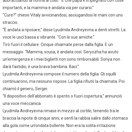
abbracciando la nonna al collo. “E che papà è impegnato con cose
importanti, e la mamma è andata via per curarsi.”
“Cure?” chiese Vitaly avvicinandosi, asciugandosi le mani con uno
straccio.
“È andata a riposare,” disse Lyudmila Andreyevna a denti stretti. La
voce le uscì bassa e vibrante. “Con le sue amiche.”
Tirò fuori il cellulare. Cinque chiamate perse dalla figlia. E un
messaggio: “Mamma, scusa, è andata così. Seryozha ha avuto
un’emergenza e i miei biglietti non sono rimborsabili. Sonya non
darà fastidio, è una brava bambina. Baci.”
Lyudmila Andreyevna compose il numero della figlia. Gli squilli
continuarono, ma nessuno rispose. La figlia rifiutò la chiamata. Poi
chiamò il genero, Sergei.
“Il dispositivo dell’abbonato è spento o fuori copertura,” annunciò
una voce meccanica.
Lyudmila Andreyevna rimase in mezzo al cortile, tenendo tra le
braccia la nipote di cinque anni, e sentì la rabbia salire dallo stomaco
alla gola come un’ondata bollente. Non era la solita irritazione