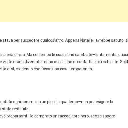
he stava per succedere qualcos’altro. Appena Natalie l’avrebbe saputo, s
a, piena di vita. Ma col tempo le cose sono cambiate—lentamente, quasi
 visite erano diventate meno occasione di contatto e più richieste. Sold
re detto di sì, credendo che fosse una cosa temporanea.
Ho annotato ogni somma su un piccolo quaderno—non per esigere la
 stato restituito.
dovevo prepararmi. Ho comprato un raccoglitore nero, senza sapere