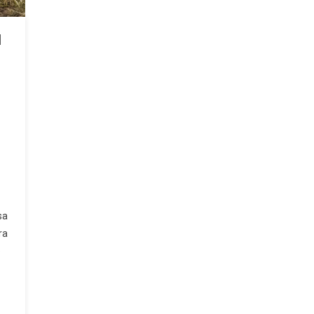
l
sa
ra
e