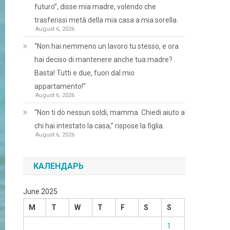
futuro”, disse mia madre, volendo che
trasferissi metà della mia casa a mia sorella.
August 6, 2026
“Non hai nemmeno un lavoro tu stesso, e ora
hai deciso di mantenere anche tua madre?
Basta! Tutti e due, fuori dal mio
appartamento!”
August 6, 2026
“Non ti do nessun soldi, mamma. Chiedi aiuto a
chi hai intestato la casa,” rispose la figlia.
August 6, 2026
КАЛЕНДАРЬ
June 2025
M
T
W
T
F
S
S
1