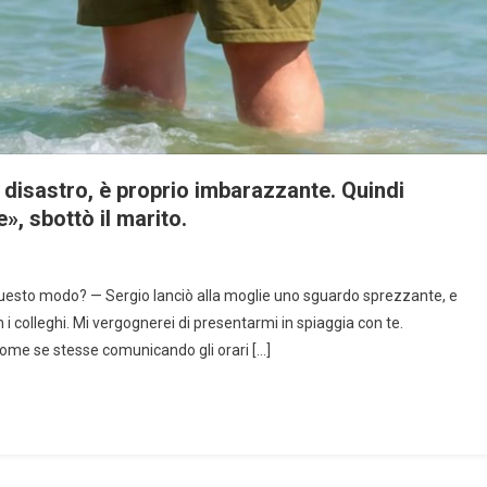
n disastro, è proprio imbarazzante. Quindi
», sbottò il marito.
questo modo? — Sergio lanciò alla moglie uno sguardo sprezzante, e
n i colleghi. Mi vergognerei di presentarmi in spiaggia con te.
come se stesse comunicando gli orari […]