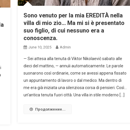
Sono venuto per la mia EREDITÀ nella
villa di mio zio… Ma mi si è presentato
la
suo figlio, di cui nessuno era a
conoscenza.
June 10, 2025
Admin
— Sei attesa alla tenuta di Viktor Nikolaevič sabato alle
dieci del mattino, — annuìi automaticamente. Le parole
i
suonarono così ordinarie, come se avessi appena fissato
a
un appuntamento di lavoro o dal medico. Ma dentro di
me era già iniziata una silenziosa corsa di pensieri. Così…
o
un’antica tenuta fuori città. Una villa in stile moderno […]
Продолжение...