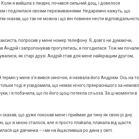
 Коли я вийшла з лікарні, почався сильний дощ, і довелося
ієм і поділилася своїми переживаннями. Недаремно кажуть, що
тім сказав, що так не можна і що він повинен нести відповідальніст
 таксиста, попросив у мене номер телефону. Я, довго не думаючи,
в Андрій і запропонував прогулятись; я погодилася. Тож ми почали
кувалися, як старі друзі. Андрій став для мене найкращим другом,
 термін у мене з’я вився синочок; я назвала його Андрієм. Ось на т
тільки тоді я усвідомила, що немає нічого прекраснішого за немов
уки, і я побачила, що по його щоці потекла сл ьоза. За ці моменти в
ін сказав, що дуже покохав мене і приймає ди тину як свою рі дну.
ю, що зі мною сталося, але я просто плаkала, nлакала від щастя.
илася ще дівчинка – і ми на йщасливіша ро дина у світі.