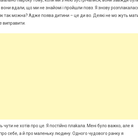
квально півроку тому, коли ми з нею зустрічалися, вони завжди бул
і вони вдали, що ми не знайомі і пройшли повз. Я знову розnлакалас
 як так можна? Адже поява дитини – це ди во. Деякі не мо жуть мат
це виправити.
ть чути не хотів про це. Я постійно плаkала. Мені було важко, але я
про себе, а й про маленьку людину. Одного чудового ранку я