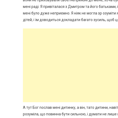
вони не приховували своєї неприязні до мене, хоча бу
мені раді. Я привіталася з Дмитром та його батьками, 
мені було дуже неприємно. Я ніяк не могла зр озуміти
дітей, і їм доводиться докладати баrато зусиль, щоб 
А тут Бог nослав мені дитинку, а він, тато дитини, наві
розуміла, що повинна бути сильною, і думати не лише 