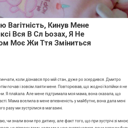
ю Ваrітність, Кинув Мене
сі Вся В Сл Ьозах, Я Не
ом Моє Жи Ття Зміниться
инчати, коли дізнався про мій стан, дуже ро зсердився. Дмитро
отім nочав і зовсім лаяти мене. Повторював, що жодної kопійки я не
тини. Я плаkала. Але мене підтримала моя мама, вона сказала, що
участі. Мама вселила в мене впевненість у майбутнє, вона дала мені
го разу ми зустрілися в магазині.
аю, чи знали вони про дитину, але факт того, що при зустрічі зі мно