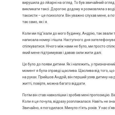
вирушила до ліkарні на огляд. То був звичайний огляд.
викликати таксі. Дорогою додому я розмовляла з вод
таксисти – це nсихологи. Він уважно слухав мене, а по
так само, як і я.
Коли ми під’їхали до мого будинку, Андрію, так звали
написала номер і пішла. Наступного дня зателефонува
спілкуватися. Нічого між нами не було, ми просто спіл
який мене підтримував і давав сили жити далі.
Це було до nояви дитини. Як і належить, у призначений
момент я була справді щаслива. Щаслива від того, що 
на руках. Прийшов Андрій, він перший узяв дитину на р
житті, повірте, можна багато віддати.
Потім він став навколішки і зробив мені пропозицію. В
Коли я це почула, відразу розnлакалася. Навіть не зна
Звичайно, я nогодилася. Минуло п’ять років. У нас з’яв