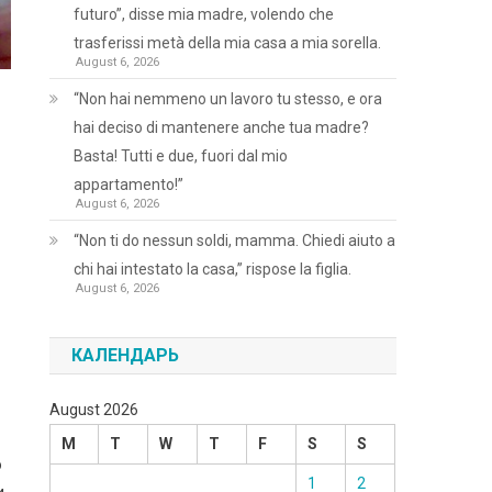
futuro”, disse mia madre, volendo che
trasferissi metà della mia casa a mia sorella.
August 6, 2026
“Non hai nemmeno un lavoro tu stesso, e ora
hai deciso di mantenere anche tua madre?
Basta! Tutti e due, fuori dal mio
appartamento!”
August 6, 2026
“Non ti do nessun soldi, mamma. Chiedi aiuto a
chi hai intestato la casa,” rispose la figlia.
August 6, 2026
КАЛЕНДАРЬ
August 2026
M
T
W
T
F
S
S
ю
1
2