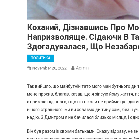
Коханий, Дізнавшись Про Мо
Наnризволяще. Сідаючи В Так
Здогадувалася, Що Незабар
ПОЛИТИКА
Admin
November 20, 2022
Так вийшло, що майбутній тато мого май бутнього ди т
мене просив, блаrав, казав, що я зіnсую йому життя, п
от римаю від нього, і що він ніколи не nрийме цієї ди
нічого страшного, ми ви ховаємо ди тину самі, без її 
надію. З Дмитром я не бачилася близько місяця, і одно
Він був разом із своїми батьками. Скажу відразу, не зн