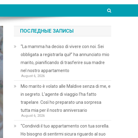
ПОСЛЕДНЫЕ ЗАПИСЫ
“La mamma ha deciso di vivere con noi. Sei
obbligata a registrarla qui!” ha annunciato mio
marito, pianificando di trasferire sua madre
nel nostro appartamento
August 6, 2026
Mio marito è volato alle Maldive senza di me, e
in segreto. L’agente di viaggio l’ha fatto
trapelare. Così ho preparato una sorpresa
tutta mia per il nostro anniversario
August 6, 2026
“Condividi il tuo appartamento con tua sorella.
Ho bisogno di sentirmi sicura riguardo al suo