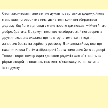
Сесія закінчилася, але він і не думав повертатися додому. Якось
я вирішив поговорити з ним, дізнатися, коли він збирається
додому. Від його відповіді у мене просто дах поїхав. — Мені й так
добре, братику. Додому я поки що не збираюся. Я поговорив із
дружиною, вона сказала, що не втручатиметься, і тоді я
запросив брата на серйозну розмову. Я висловив йому все, що
накопичилося. Потім я зібрав речі брата і виставив його за двері.
Тепер я ворог номер один для своїх родичів, але я їх навіть за
рідних людей не вважаю, тож мені, м’яко кажучи, начхати на
їхню думку.