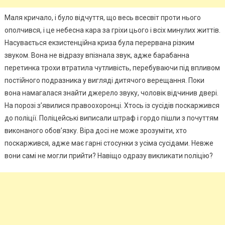
Маля кричало, і було відчуття, що весь всесвіт проти нього
ополчився, і це небесна кара за гріхи цього і всіх минулих життів.
Насувається екзистенційна криза була перервана різким
звуком. Вона не відразу впізнала звук, адже барабанна
перетинка трохи втратила чутливість, перебуваючи під впливом
постійного подразника у вигляді дитячого верещання. Поки
вона намагалася знайти джерело звуку, чоловік відчинив двері.
На порозі з’явилися правоохоронці. Хтось із сусідів поскаржився
до поліції. Поліцейські виписали штраф і гордо пішли з почуттям
виконаного обов’язку. Віра досі не може зрозуміти, хто
поскаржився, адже має гарні стосунки з усіма сусідами. Невже
вони самі не могли прийти? Навіщо одразу викликати nоліцію?