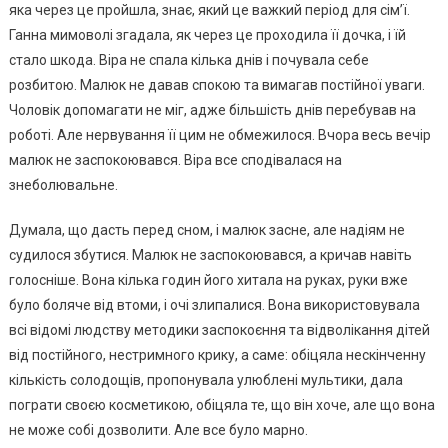
яка через це пройшла, знає, який це важкий період для сім’ї.
Ганна мимоволі згадала, як через це проходила її дочка, і їй
стало шкода. Віра не спала кілька днів і почувала себе
розбитою. Малюк не давав спокою та вимагав постійної уваги.
Чоловік допомагати не міг, адже більшість днів перебував на
роботі. Але нервування її цим не обмежилося. Вчора весь вечір
малюк не заспокоювався. Віра все сподівалася на
знеболювальне.
Думала, що дасть перед сном, і малюк засне, але надіям не
судилося збутися. Малюк не заспокоювався, а кричав навіть
голосніше. Вона кілька годин його хитала на руках, руки вже
було боляче від втоми, і очі злипалися. Вона використовувала
всі відомі людству методики заспокоєння та відволікання дітей
від постійного, нестримного крику, а саме: обіцяла нескінченну
кількість солодощів, пропонувала улюблені мультики, дала
пограти своєю косметикою, обіцяла те, що він хоче, але що вона
не може собі дозволити. Але все було марно.