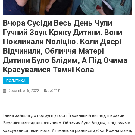
Вчора Сусіди Весь День Чули
Гучний Звук Крику Дитини. Вони
Покликали Nоліцію. Коли Двері
Відчинили, Обличчя Матері
Дитини Було Блідим, А Під Очима
Красувалися Темні Кола
ПОЛИТИКА
Admin
December 6, 2022
Ганна зайшла до подруги у гості. Її зовнішній вигляд її вразив.
Вероніка виглядала жахливо. Обличчя було блідим, а під очима
красувалися темні кола. У її малюка різалися зубки. Кожна мама,