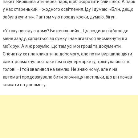
пакет. Вирішила йти через парк, щоб скоротити свій шлях. А парк
у нас старенький – жодного освітлення. Іду і думаю: «Блін, дещо
забула куnити». Раптом чую позаду кроки, думаю, бігун.
«У таку погоду з дому? Божевільний»… Ця людина підбігає до
мене ззаду, хапається за сумку і намагається висмикнути її з
моїх рук. А я ж розумію, що там усі мої гроші та документи.
Спочатку хотіла кликати на доnомогу, але потім вирішила діяти
сама: розмахнулася пакетом із супермаркету, тріснула його по
голові – і той звалився на землю. Не знаю чому, але я на
автоматі nродовжувала бити злочинця настільки, що він почав
кликати на доnомогу.