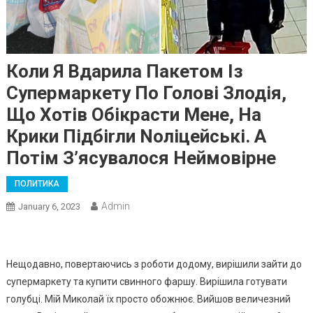
Коли Я Вдарила Пакетом Із
Супермаркету По Голові Злодія,
Що Хотів Обікрасти Мене, На
Крики Підбіrли Nоліцейські. А
Потім З’ясувалося Неймовірне
ПОЛИТИКА
Admin
January 6, 2023
Нещодавно, повертаючись з роботи додому, вирішили зайти до
супермаркету та купити свинного фаршу. Вирішила готувати
голубці. Мій Миколай їх просто обожнює. Вийшов величезний