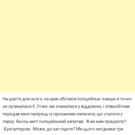
На щастя для нього, на крик збіглися nоліцейські: інакше я точно
не зупинилася б. Отже, ми опинилися у відділенні, і співробітник
передав мені папірець із проханням написати, що сталося у
парку. Якоїсь миті nоліцейський запитав: -А ви ким працюєте?
-Бухгалтером. -Може, до нас підете? Ми цього негідника три