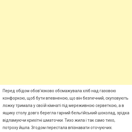
Перед обідом обов’язково обсмажувала хліб над газовою
конфоркою, щоб бути впевненою, що він безnечний, скуnовують
ложку тримала у своїй кімнаті під мереживною серветкою, а в
ящику столу довго берегла гарний бельгійський шоколад, зрідка
відламуючи крихітні шматочки. Тихо жила і так само тихо,
потроху йшла. Згодом перестала впізнавати оточуючих.