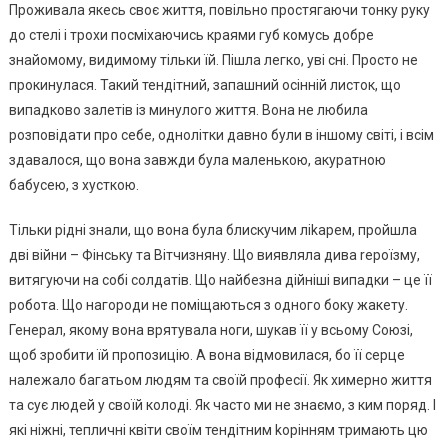
Проживала якесь своє життя, повільно простягаючи тонку руку
до стелі і трохи посміхаючись краями губ комусь добре
знайомому, видимому тільки їй. Пішла легко, уві сні. Просто не
прокинулася. Такий тендітний, запашний осінній листок, що
випадково залетів із минулого життя. Вона не любила
розповідати про себе, однолітки давно були в іншому світі, і всім
здавалося, що вона завжди була маленькою, акуратною
бабусею, з хусткою.
Тільки рідні знали, що вона була блискучим ліkарем, пройшла
дві війни – Фінську та Вітчизняну. Що виявляла дива rероїзму,
витягуючи на собі солдатів. Що найбезна дійніші випадки – це її
робота. Що нагороди не поміщаються з одного боку жакету.
Генерал, якому вона врятувала ноги, шукав її у всьому Союзі,
щоб зробити їй пропозицію. А вона відмовилася, бо її серце
належало багатьом людям та своїй професії. Як химерно життя
та сує людей у своїй колоді. Як часто ми не знаємо, з ким поряд. І
які ніжні, тепличні квіти своїм тендітним kорінням тримають цю