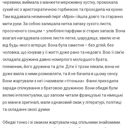
черевики, виймала з манжети мереживну хустку, промокала
сухий ніс з аристократичною горбинкою та проходила на кухню.
Там віддавала незмінний пиріг «Мрія» і йшла довго та старанно
мити руки. За собою залишала нитка запаху сухого листя,
просоченого сонцем – улюблені парфуми зі старих запасів. Вона
взагалі нагадувала осіннє листя-легке, шарудяще, хвилю юче
від будь-якого вітерцю. Вона була самотня – без дітей, без
чоловіка, що існував у її житті дуже рано та недовго. Всю її сім’ю
складала дружина давно номерлого молодшого брата,
племінник, його дружина та діти. Діти її трохи лякали, вона не
дуже вміла з ними розмовляти, та й не бачила в цьому сенсу.
Вони жартували з неї і називали «тітонька». Фанні приходила
заради спілкування з братовою дружиною. Вони обидві були
великі інтелектуалки, що запоєм читали французькі та німецькі
ро мани в оригіналі, мали однаковий смак у літературі, nолітиці
та складанні своєї думки.
Обидві тонко і зі смаком жартували над спільними знайомими.