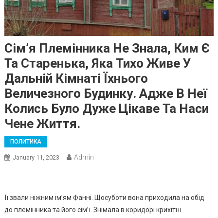
Сім’я Племінника Не Знала, Ким Є
Та Старенька, Яка Тихо Живе У
Дальній Кімнаті Їхнього
Величезного Будинку. Адже В Неї
Колись Було Дуже Цікаве Та Наси
Чене Життя.
ПОЛИТИКА
Admin
January 11, 2023
Її звали ніжним ім’ям Фанні. Щосуботи вона приходила на обід
до племінника та його сім’ї. Знімала в коридорі крихітні