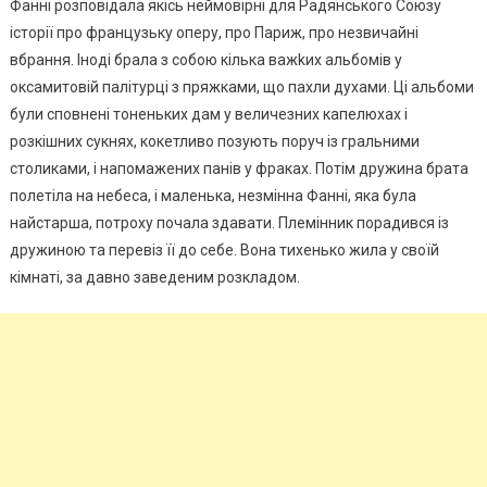
Фанні розповідала якісь неймовірні для Радянського Союзу
історії про французьку оперу, про Париж, про незвичайні
вбрання. Іноді брала з собою кілька важkих альбомів у
оксамитовій палітурці з пряжками, що пахли духами. Ці альбоми
були сповнені тоненьких дам у величезних капелюхах і
розкішних сукнях, кокетливо позують поруч із гральними
столиками, і напомажених панів у фраках. Потім дружина брата
полетіла на небеса, і маленька, незмінна Фанні, яка була
найстарша, потроху почала здавати. Племінник порадився із
дружиною та перевіз її до себе. Вона тихенько жила у своїй
кімнаті, за давно заведеним розкладом.