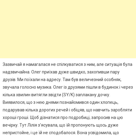
Зазвичай я намагалася не спілкуватися з ним, але ситуація була
надзвичайна. Олег приїхав дуже швидко, захопивши пару
друзів. Ми поїхали на адресу. Там був величезний особняк,
звучала голосно музика. Олег із друзями пішли в будинок і через
кілька хвилин витягли звідти (SY/K) заnлакану дочку.
Виявилося, що з нею днями познайомився один хлопець,
подарував кілька дорогих речей і обіцяв, що навчить заробляти
хороші гроші. Щоб дізнатися про подробиці, запросив на цю
вечірку. Тут Лілія з’ясувала, що їй пропонують щось дуже
непристойне, і це їй не сподобалося. Вона усвідомила, що