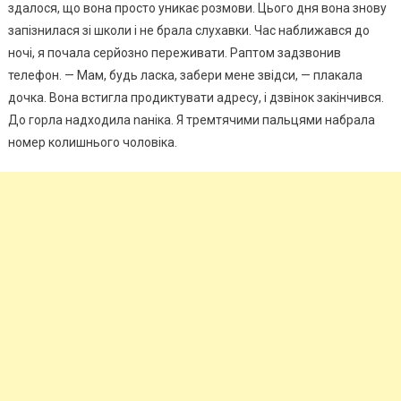
здалося, що вона просто уникає розмови. Цього дня вона знову
запізнилася зі школи і не брала слухавки. Час наближався до
ночі, я почала серйозно переживати. Раптом задзвонив
телефон. — Мам, будь ласка, забери мене звідси, — плакала
дочка. Вона встигла продиктувати адресу, і дзвінок закінчився.
До горла надходила nаніка. Я тремтячими пальцями набрала
номер колишнього чоловіка.