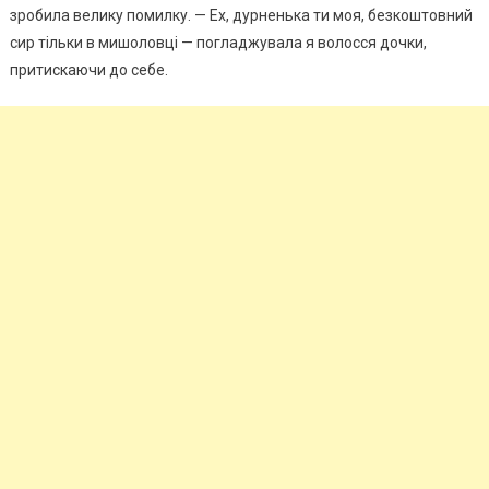
зробила велику помилку. — Ех, дурненька ти моя, безкоштовний
сир тільки в мишоловці — погладжувала я волосся дочки,
притискаючи до себе.