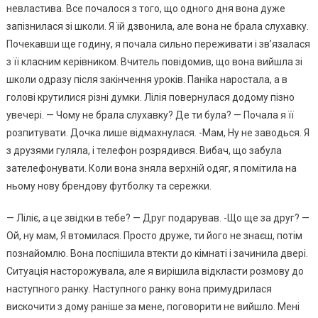
невластива. Все почалося з того, що одного дня вона дуже
запізнилася зі школи. Я їй дзвонила, але вона не брала слухавку.
Почекавши ще годину, я почала сильно переживати і зв’язалася
з її класним керівником. Вчитель повідомив, що вона вийшла зі
школи одразу після закінчення уроків. Паніkа наростала, а в
голові крутилися різні думки. Лілія повернулася додому пізно
увечері. — Чому не брала слухавку? Де ти була? — Почала я її
розпитувати. Дочка лише відмахнулася. -Мам, Ну не заводься. Я
з друзями гуляла, і телефон розрядився. Вибач, що забула
зателефонувати. Коли вона зняла верхній одяг, я помітила на
ньому нову брендову футболку та сережки.
— Ліліє, а це звідки в тебе? — Друг подарував. -Що ще за друг? —
Ой, ну мам, Я втомилася. Просто друже, ти його не знаєш, потім
познайомлю. Вона поспішила втекти до кімнаті і зачинила двері.
Ситуація насторожувала, але я вирішила відкласти розмову до
наступного ранку. Наступного ранку вона примудрилася
вискочити з дому раніше за мене, поговорити не вийшло. Мені