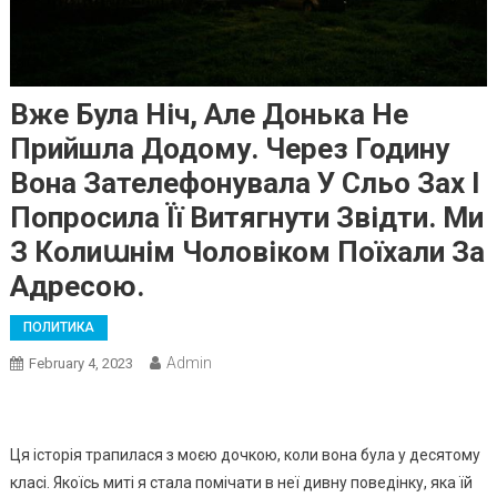
Вже Була Ніч, Але Донька Не
Прийшла Додому. Через Годину
Вона Зателефонувала У Сльо Зах І
Попросила Її Витягнути Звідти. Ми
З Колиաнім Чоловіком Поїхали За
Адресою.
ПОЛИТИКА
Admin
February 4, 2023
Ця історія трапилася з моєю дочкою, коли вона була у десятому
класі. Якоїсь миті я стала помічати в неї дивну поведінку, яка їй