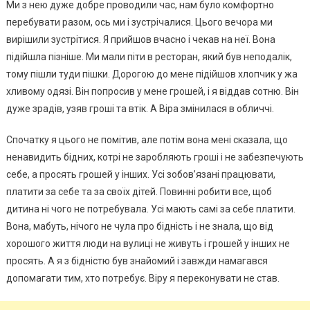
Ми з нею дуже добре проводили час, нам було комфортно
перебувати разом, ось ми і зустрічалися. Цього вечора ми
вирішили зустрітися. Я прийшов вчасно і чекав на неї. Вона
підійшла пізніше. Ми мали піти в ресторан, який був неподалік,
тому пішли туди пішки. Дорогою до мене підійшов хлопчик у жа
хливому одязі. Він попросив у мене грошей, і я віддав сотню. Він
дуже зрадів, узяв гроші та втік. А Віра змінилася в обличчі.
Спочатку я цього не помітив, але потім вона мені сказала, що
ненавидить бідних, котрі не заробляють гроші і не забезпечують
себе, а просять грошей у інших. Усі зобов’язані працювати,
платити за себе та за своїх дітей. Повинні робити все, щоб
дитина ні чого не потребувала. Усі мають самі за себе платити.
Вона, мабуть, нічого не чула про бідність і не знала, що від
хорошого життя люди на вулиці не живуть і грошей у інших не
просять. А я з бідністю був знайомий і завжди намагався
допомагати тим, хто потребує. Віру я переконувати не став.