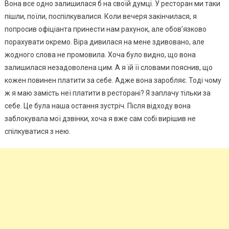
Вона все одно залишилася б на своїй думці. У ресторан ми таки
пішли, поїли, поспілкувалися. Коли вечеря закінчилася, я
попросив офіціанта принести нам рахунок, але обов’язково
порахувати окремо. Віра дивилася на мене здивовано, але
жодного слова не промовила. Хоча було видно, що вона
залишилася незадоволена цим. А я їй її словами пояснив, що
кожен повинен платити за себе. Адже вона заробляє. Тоді чому
ж я маю замість неї платити в ресторані? Я заплачу тільки за
себе. Це була наша остання зустріч. Після відходу вона
заблокувала мої дзвінки, хоча я вже сам собі вирішив не
спілкуватися з нею.