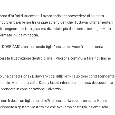
omo d’affari di successo. Lavora sodo per provvedere alla nostra
o pieno per le nostre cinque splendide figlie. Tuttavia, ultimamente, il
nti il cognome di famiglia» era diventato più di un semplice sogno—era
sformata in una minaccia.
a, DOBBIAMO avere un sesto figlio,” disse con voce fredda e seria.
ere la frustrazione dentro di me. «Vuoi che continui a fare figli finché
o una benedizione? È davvero così difficile?» Il suo tono condiscendente
damente. Ma questa volta, Danny lasciò intendere qualcosa di scioccante:
o prendere in considerazione il divorzio.
 non ti dessi un figlio maschio?» chiesi con la voce tremante. Non lo
disposto a gettare via tutto ciò che avevamo costruito insieme solo