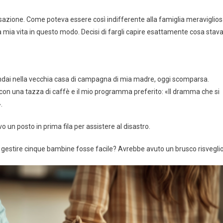
ersazione. Come poteva essere così indifferente alla famiglia meraviglio
ia vita in questo modo. Decisi di fargli capire esattamente cosa stav
e andai nella vecchia casa di campagna di mia madre, oggi scomparsa.
 con una tazza di caffè e il mio programma preferito: «Il dramma che si
.
o un posto in prima fila per assistere al disastro.
gestire cinque bambine fosse facile? Avrebbe avuto un brusco risveglio