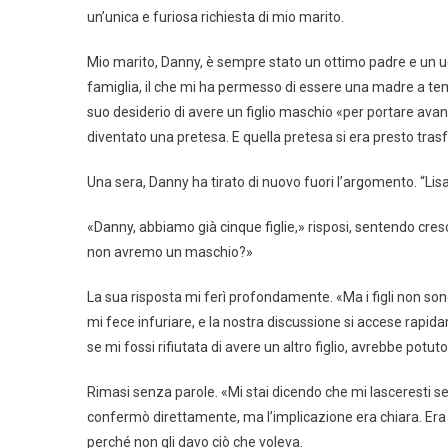
un’unica e furiosa richiesta di mio marito.
Mio marito, Danny, è sempre stato un ottimo padre e un u
famiglia, il che mi ha permesso di essere una madre a temp
suo desiderio di avere un figlio maschio «per portare ava
diventato una pretesa. E quella pretesa si era presto tra
Una sera, Danny ha tirato di nuovo fuori l’argomento. “Lis
«Danny, abbiamo già cinque figlie,» risposi, sentendo cresc
non avremo un maschio?»
La sua risposta mi ferì profondamente. «Ma i figli non son
mi fece infuriare, e la nostra discussione si accese rapi
se mi fossi rifiutata di avere un altro figlio, avrebbe potut
Rimasi senza parole. «Mi stai dicendo che mi lasceresti se
confermò direttamente, ma l’implicazione era chiara. Era 
perché non gli davo ciò che voleva.