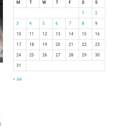
M
T
W
T
F
S
S
1
2
3
4
5
6
7
8
9
10
11
12
13
14
15
16
17
18
19
20
21
22
23
24
25
26
27
28
29
30
31
« Jul
E
,