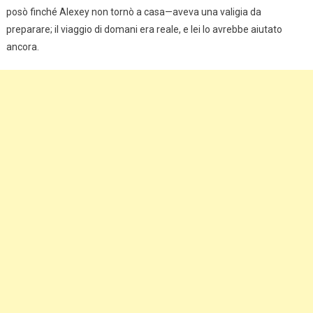
posò finché Alexey non tornò a casa—aveva una valigia da
preparare; il viaggio di domani era reale, e lei lo avrebbe aiutato
ancora.