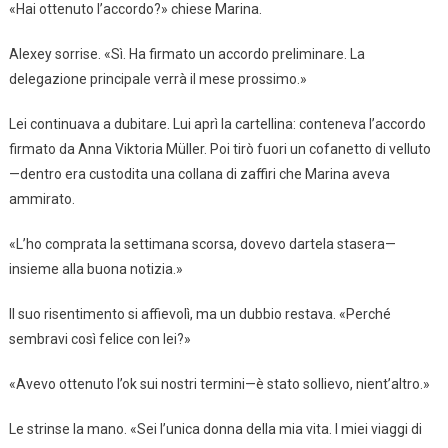
«Hai ottenuto l’accordo?» chiese Marina.
Alexey sorrise. «Sì. Ha firmato un accordo preliminare. La
delegazione principale verrà il mese prossimo.»
Lei continuava a dubitare. Lui aprì la cartellina: conteneva l’accordo
firmato da Anna Viktoria Müller. Poi tirò fuori un cofanetto di velluto
—dentro era custodita una collana di zaffiri che Marina aveva
ammirato.
«L’ho comprata la settimana scorsa, dovevo dartela stasera—
insieme alla buona notizia.»
Il suo risentimento si affievolì, ma un dubbio restava. «Perché
sembravi così felice con lei?»
«Avevo ottenuto l’ok sui nostri termini—è stato sollievo, nient’altro.»
Le strinse la mano. «Sei l’unica donna della mia vita. I miei viaggi di