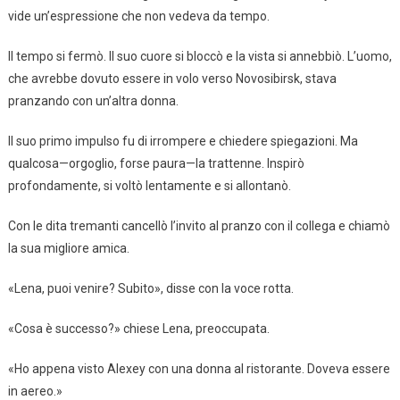
vide un’espressione che non vedeva da tempo.
Il tempo si fermò. Il suo cuore si bloccò e la vista si annebbiò. L’uomo,
che avrebbe dovuto essere in volo verso Novosibirsk, stava
pranzando con un’altra donna.
Il suo primo impulso fu di irrompere e chiedere spiegazioni. Ma
qualcosa—orgoglio, forse paura—la trattenne. Inspirò
profondamente, si voltò lentamente e si allontanò.
Con le dita tremanti cancellò l’invito al pranzo con il collega e chiamò
la sua migliore amica.
«Lena, puoi venire? Subito», disse con la voce rotta.
«Cosa è successo?» chiese Lena, preoccupata.
«Ho appena visto Alexey con una donna al ristorante. Doveva essere
in aereo.»