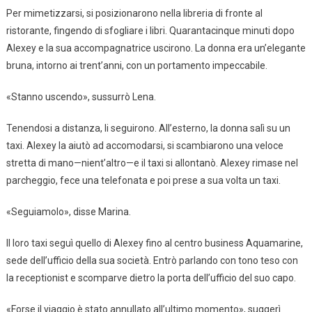
Per mimetizzarsi, si posizionarono nella libreria di fronte al
ristorante, fingendo di sfogliare i libri. Quarantacinque minuti dopo
Alexey e la sua accompagnatrice uscirono. La donna era un’elegante
bruna, intorno ai trent’anni, con un portamento impeccabile.
«Stanno uscendo», sussurrò Lena.
Tenendosi a distanza, li seguirono. All’esterno, la donna salì su un
taxi. Alexey la aiutò ad accomodarsi, si scambiarono una veloce
stretta di mano—nient’altro—e il taxi si allontanò. Alexey rimase nel
parcheggio, fece una telefonata e poi prese a sua volta un taxi.
«Seguiamolo», disse Marina.
Il loro taxi seguì quello di Alexey fino al centro business Aquamarine,
sede dell’ufficio della sua società. Entrò parlando con tono teso con
la receptionist e scomparve dietro la porta dell’ufficio del suo capo.
«Forse il viaggio è stato annullato all’ultimo momento», suggerì