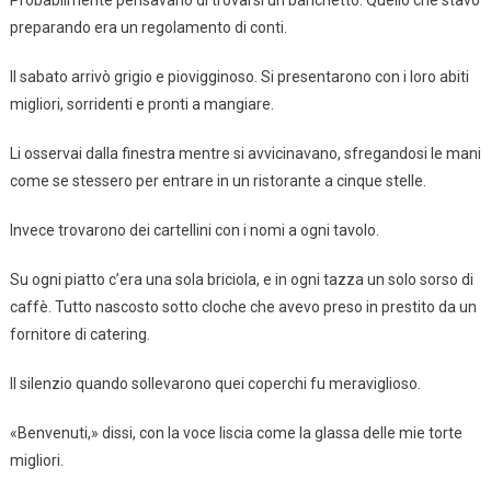
Probabilmente pensavano di trovarsi un banchetto. Quello che stavo
preparando era un regolamento di conti.
Il sabato arrivò grigio e piovigginoso. Si presentarono con i loro abiti
migliori, sorridenti e pronti a mangiare.
Li osservai dalla finestra mentre si avvicinavano, sfregandosi le mani
come se stessero per entrare in un ristorante a cinque stelle.
Invece trovarono dei cartellini con i nomi a ogni tavolo.
Su ogni piatto c’era una sola briciola, e in ogni tazza un solo sorso di
caffè. Tutto nascosto sotto cloche che avevo preso in prestito da un
fornitore di catering.
Il silenzio quando sollevarono quei coperchi fu meraviglioso.
«Benvenuti,» dissi, con la voce liscia come la glassa delle mie torte
migliori.