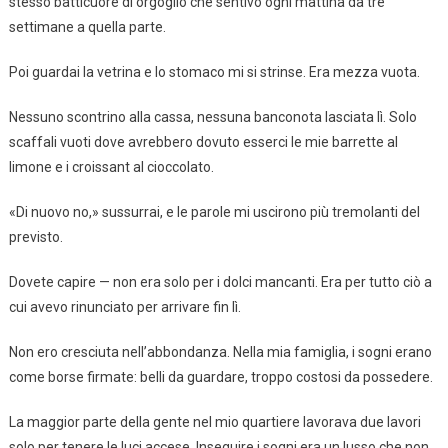
stesso batticuore di orgoglio che sentivo ogni mattina da tre
settimane a quella parte.
Poi guardai la vetrina e lo stomaco mi si strinse. Era mezza vuota.
Nessuno scontrino alla cassa, nessuna banconota lasciata lì. Solo
scaffali vuoti dove avrebbero dovuto esserci le mie barrette al
limone e i croissant al cioccolato.
«Di nuovo no,» sussurrai, e le parole mi uscirono più tremolanti del
previsto.
Dovete capire — non era solo per i dolci mancanti. Era per tutto ciò a
cui avevo rinunciato per arrivare fin lì.
Non ero cresciuta nell’abbondanza. Nella mia famiglia, i sogni erano
come borse firmate: belli da guardare, troppo costosi da possedere.
La maggior parte della gente nel mio quartiere lavorava due lavori
solo per tenere le luci accese. Inseguire i sogni era un lusso che non