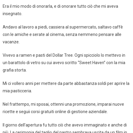
Era il mio modo di onorarla, e di onorare tutto ciò che mi aveva
insegnato.
Andavo al lavoro a piedi, cassiera al supermercato, saltavo caffè
con le amiche e serate al cinema, senza nemmeno pensare alle
vacanze.
Vivevo a ramen e pasti del Dollar Tree. Ogni spicciolo lo mettevo in
un barattolo di vetro su cui avevo scritto “Sweet Haven” con la mia
grafia storta.
Mi ci vollero anni per mettere da parte abbastanza soldi per aprire la
mia pasticceria.
Nel frattempo, mi sposai, ottenni una promozione, imparai nuove
ricette e seguii corsi gratuiti online di gestione aziendale.
Il giorno dell’apertura fu tutto ciò che avevo immaginato e anche di
più. La cerimonia del taglio del nastro sembrava uscita da un film in