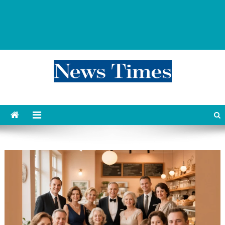
news 76 times
Контент души