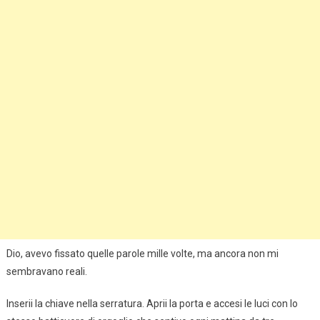
Dio, avevo fissato quelle parole mille volte, ma ancora non mi
sembravano reali.
Inserii la chiave nella serratura. Aprii la porta e accesi le luci con lo