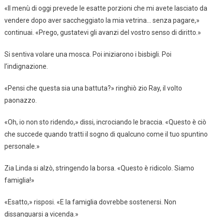
«Il menù di oggi prevede le esatte porzioni che mi avete lasciato da
vendere dopo aver saccheggiato la mia vetrina… senza pagare,»
continuai. «Prego, gustatevi gli avanzi del vostro senso di diritto.»
Si sentiva volare una mosca. Poi iniziarono i bisbigli. Poi
l’indignazione.
«Pensi che questa sia una battuta?» ringhiò zio Ray, il volto
paonazzo.
«Oh, io non sto ridendo,» dissi, incrociando le braccia. «Questo è ciò
che succede quando tratti il sogno di qualcuno come il tuo spuntino
personale.»
Zia Linda si alzò, stringendo la borsa. «Questo è ridicolo. Siamo
famiglia!»
«Esatto,» risposi. «E la famiglia dovrebbe sostenersi. Non
dissanguarsi a vicenda.»