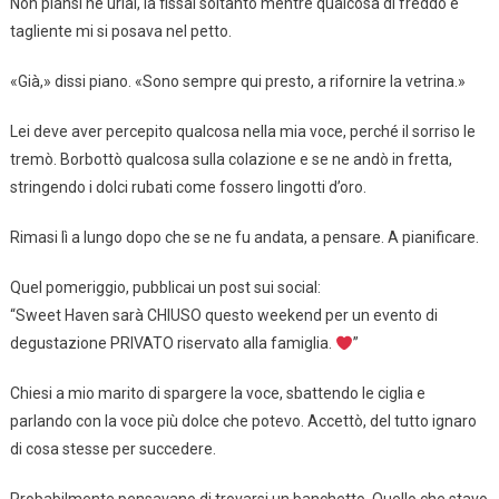
Non piansi né urlai, la fissai soltanto mentre qualcosa di freddo e
tagliente mi si posava nel petto.
«Già,» dissi piano. «Sono sempre qui presto, a rifornire la vetrina.»
Lei deve aver percepito qualcosa nella mia voce, perché il sorriso le
tremò. Borbottò qualcosa sulla colazione e se ne andò in fretta,
stringendo i dolci rubati come fossero lingotti d’oro.
Rimasi lì a lungo dopo che se ne fu andata, a pensare. A pianificare.
Quel pomeriggio, pubblicai un post sui social:
“Sweet Haven sarà CHIUSO questo weekend per un evento di
degustazione PRIVATO riservato alla famiglia.
”
Chiesi a mio marito di spargere la voce, sbattendo le ciglia e
parlando con la voce più dolce che potevo. Accettò, del tutto ignaro
di cosa stesse per succedere.