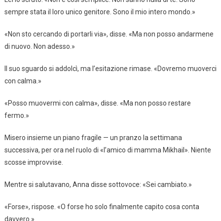
sempre stata il loro unico genitore. Sono il mio intero mondo.»
«Non sto cercando di portarli via», disse. «Ma non posso andarmene
di nuovo. Non adesso.»
Il suo sguardo si addolcì, ma l’esitazione rimase. «Dovremo muoverci
con calma.»
«Posso muovermi con calma», disse. «Ma non posso restare
fermo.»
Misero insieme un piano fragile — un pranzo la settimana
successiva, per ora nel ruolo di «l’amico di mamma Mikhail». Niente
scosse improvvise.
Mentre si salutavano, Anna disse sottovoce: «Sei cambiato.»
«Forse», rispose. «O forse ho solo finalmente capito cosa conta
davvero.»