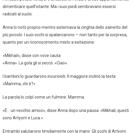
dimenticare quell’istante. Ma i suoi piedi sembravano essersi
radicati al suolo.
Anna lo notò proprio mentre sistemava la cinghia dello zainetto del
più piccolo. I suoi occhi si spalancarono — non tanto per la sorpresa,
quanto per un riconoscimento misto a esitazione.
«Mikhail», disse con voce cauta.
«Anna». La gola gli si seccò. «Ciao».
I bambini lo guardarono incuriositi. Il maggiore inclinò la testa.
«Mamma, chi è?»
La parola lo colpì come un fulmine. Mamma.
«È… un vecchio amico», disse Anna dopo una pausa. «Mikhail, questi
sono Artyom e Luca.»
Entrambi salutarono timidamente con la mano. Gli occhi di Artyom