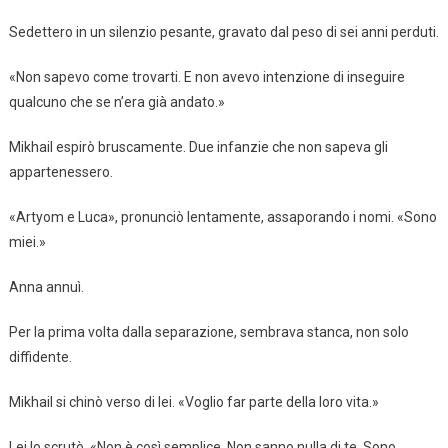
Sedettero in un silenzio pesante, gravato dal peso di sei anni perduti.
«Non sapevo come trovarti. E non avevo intenzione di inseguire
qualcuno che se n’era già andato.»
Mikhail espirò bruscamente. Due infanzie che non sapeva gli
appartenessero.
«Artyom e Luca», pronunciò lentamente, assaporando i nomi. «Sono
miei.»
Anna annuì.
Per la prima volta dalla separazione, sembrava stanca, non solo
diffidente.
Mikhail si chinò verso di lei. «Voglio far parte della loro vita.»
Lei lo scrutò. «Non è così semplice. Non sanno nulla di te. Sono