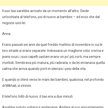
Il suo taxi sarebbe arrivato da un momento all’altro. Diede
un’occhiata al telefono, poi di nuovo ai bambini — ed ecco che dal
negozio uscì lei.
Anna.
Erano passati sei anni da quel freddo mattino di novembre in cui le
loro strade si erano separate. Indossava un maglione color crema e
jeans scuri; i suoi capelli castani erano un po’ più corti, ma sempre
morbidi. Sembrava più matura, più radicata, e da lei emanava quella
calma che arriva quando porti in silenzio i pesi della vita.
E quando si chinò verso le mani dei bambini, qualcosa, nel profondo
di Mikhail, si strinse.
Il telefono trillò di nuovo: il taxi era a due minuti.
Avrebbe potuto voltarsi e andarsene. Andare al suo appuntamento,