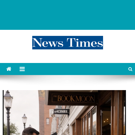
news 76 times
Контент души