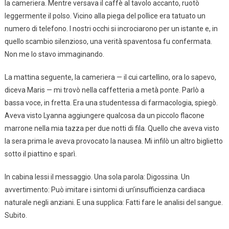
la cameriera. Mentre versava il caffè al tavolo accanto, ruotò
leggermente il polso. Vicino alla piega del pollice era tatuato un
numero di telefono. I nostri occhi si incrociarono per un istante e, in
quello scambio silenzioso, una verità spaventosa fu confermata.
Non me lo stavo immaginando.
La mattina seguente, la cameriera — il cui cartellino, ora lo sapevo,
diceva Maris — mi trovò nella caffetteria a metà ponte. Parlò a
bassa voce, in fretta. Era una studentessa di farmacologia, spiegò.
Aveva visto Lyanna aggiungere qualcosa da un piccolo flacone
marrone nella mia tazza per due notti di fila. Quello che aveva visto
la sera prima le aveva provocato la nausea. Mi infilò un altro biglietto
sotto il piattino e sparì.
In cabina lessi il messaggio. Una sola parola: Digossina. Un
avvertimento: Può imitare i sintomi di un’insufficienza cardiaca
naturale negli anziani. E una supplica: Fatti fare le analisi del sangue.
Subito.