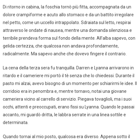
Di ritorno in cabina, la foschia tornò più fitta, accompagnata da un
dolore crampiforme e acuto allo stomaco e da un battito irregolare
nel petto, come un uccello intrappolato. Sdraiata sul letto, respirai
attraverso le ondate di nausea, mentre una domanda silenziosa e
terribile prendeva forma sul fondo della mente. All’alba sapevo, con
gelida certezza, che qualcosa non andava profondamente,
radicalmente. Ma sapevo anche che dovevo fingere il contrario.
La cena della terza sera fu tranquilla. Darren e Lyanna arrivarono in
ritardo e il cameriere mi portò il tè senza che lo chiedessi. Durante il
pasto mi alzai, avevo bisogno di un momento per schiarirmi le idee. Il
corridoio era in penombra e, mentre tornavo, notai una giovane
cameriera vicino al carrello di servizio. Piegava tovaglioli, ma i suoi
occhi, attenti e preoccupati, erano fissi su Lyanna. Quando le passai
accanto, mi guardò dritta, le labbra serrate in una linea sottile e
determinata.
Quando tornai al mio posto, qualcosa era diverso. Appena sotto il