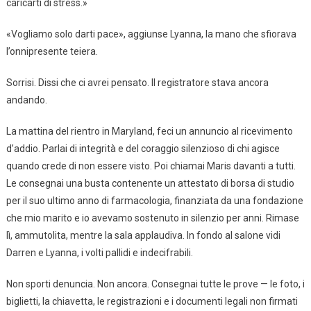
caricarti di stress.»
«Vogliamo solo darti pace», aggiunse Lyanna, la mano che sfiorava
l’onnipresente teiera.
Sorrisi. Dissi che ci avrei pensato. Il registratore stava ancora
andando.
La mattina del rientro in Maryland, feci un annuncio al ricevimento
d’addio. Parlai di integrità e del coraggio silenzioso di chi agisce
quando crede di non essere visto. Poi chiamai Maris davanti a tutti.
Le consegnai una busta contenente un attestato di borsa di studio
per il suo ultimo anno di farmacologia, finanziata da una fondazione
che mio marito e io avevamo sostenuto in silenzio per anni. Rimase
lì, ammutolita, mentre la sala applaudiva. In fondo al salone vidi
Darren e Lyanna, i volti pallidi e indecifrabili.
Non sporti denuncia. Non ancora. Consegnai tutte le prove — le foto, i
biglietti, la chiavetta, le registrazioni e i documenti legali non firmati