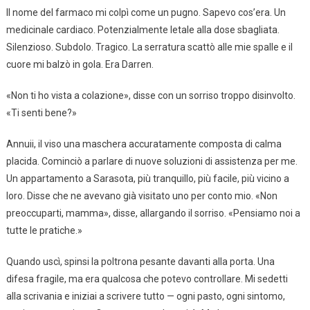
Il nome del farmaco mi colpì come un pugno. Sapevo cos’era. Un
medicinale cardiaco. Potenzialmente letale alla dose sbagliata.
Silenzioso. Subdolo. Tragico. La serratura scattò alle mie spalle e il
cuore mi balzò in gola. Era Darren.
«Non ti ho vista a colazione», disse con un sorriso troppo disinvolto.
«Ti senti bene?»
Annuii, il viso una maschera accuratamente composta di calma
placida. Cominciò a parlare di nuove soluzioni di assistenza per me.
Un appartamento a Sarasota, più tranquillo, più facile, più vicino a
loro. Disse che ne avevano già visitato uno per conto mio. «Non
preoccuparti, mamma», disse, allargando il sorriso. «Pensiamo noi a
tutte le pratiche.»
Quando uscì, spinsi la poltrona pesante davanti alla porta. Una
difesa fragile, ma era qualcosa che potevo controllare. Mi sedetti
alla scrivania e iniziai a scrivere tutto — ogni pasto, ogni sintomo,