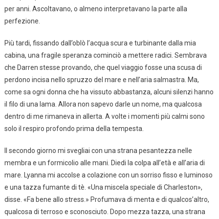
per anni. Ascoltavano, o almeno interpretavano la parte alla
perfezione.
Più tardi, fissando dall’oblò l’acqua scura e turbinante dalla mia
cabina, una fragile speranza cominciò a mettere radici. Sembrava
che Darren stesse provando, che quel viaggio fosse una scusa di
perdono incisa nello spruzzo del mare e nell’aria salmastra. Ma,
come sa ogni donna che ha vissuto abbastanza, alcuni silenzi hanno
il filo di una lama. Allora non sapevo darle un nome, ma qualcosa
dentro di me rimaneva in allerta. A volte i momenti più calmi sono
solo il respiro profondo prima della tempesta.
Il secondo giorno mi svegliai con una strana pesantezza nelle
membra e un formicolio alle mani. Diedi la colpa all’età e all’aria di
mare. Lyanna mi accolse a colazione con un sorriso fisso e luminoso
e una tazza fumante di tè. «Una miscela speciale di Charleston»,
disse. «Fa bene allo stress.» Profumava di menta e di qualcos’altro,
qualcosa di terroso e sconosciuto. Dopo mezza tazza, una strana