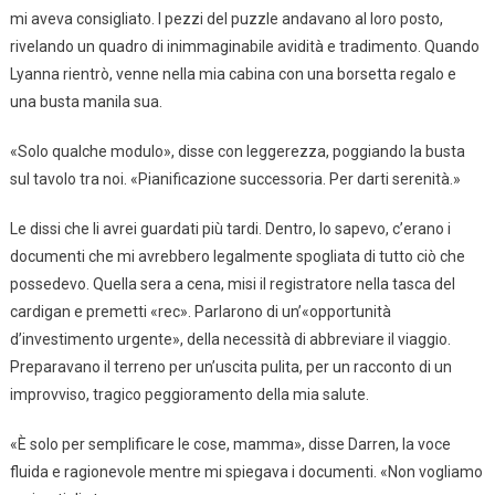
mi aveva consigliato. I pezzi del puzzle andavano al loro posto,
rivelando un quadro di inimmaginabile avidità e tradimento. Quando
Lyanna rientrò, venne nella mia cabina con una borsetta regalo e
una busta manila sua.
«Solo qualche modulo», disse con leggerezza, poggiando la busta
sul tavolo tra noi. «Pianificazione successoria. Per darti serenità.»
Le dissi che li avrei guardati più tardi. Dentro, lo sapevo, c’erano i
documenti che mi avrebbero legalmente spogliata di tutto ciò che
possedevo. Quella sera a cena, misi il registratore nella tasca del
cardigan e premetti «rec». Parlarono di un’«opportunità
d’investimento urgente», della necessità di abbreviare il viaggio.
Preparavano il terreno per un’uscita pulita, per un racconto di un
improvviso, tragico peggioramento della mia salute.
«È solo per semplificare le cose, mamma», disse Darren, la voce
fluida e ragionevole mentre mi spiegava i documenti. «Non vogliamo