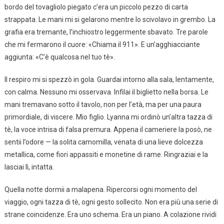
bordo del tovagliolo piegato c’era un piccolo pezzo di carta
strappata. Le mani mi si gelarono mentre lo scivolavo in grembo. La
grafia era tremante, l’inchiostro leggermente sbavato. Tre parole
che mi fermarono il cuore: «Chiama il 911». E un’agghiacciante
aggiunta: «C’è qualcosa nel tuo tè».
Il respiro mi si spezzò in gola. Guardai intorno alla sala, lentamente,
con calma. Nessuno mi osservava. Infilai il biglietto nella borsa. Le
mani tremavano sotto il tavolo, non per l’età, ma per una paura
primordiale, di viscere. Mio figlio. Lyanna mi ordinò un’altra tazza di
tè, la voce intrisa di falsa premura. Appena il cameriere la posò, ne
sentii l’odore — la solita camomilla, venata di una lieve dolcezza
metallica, come fiori appassiti e monetine di rame. Ringraziai e la
lasciai lì, intatta.
Quella notte dormii a malapena. Ripercorsi ogni momento del
viaggio, ogni tazza di tè, ogni gesto sollecito. Non era più una serie di
strane coincidenze. Era uno schema. Era un piano. A colazione rividi