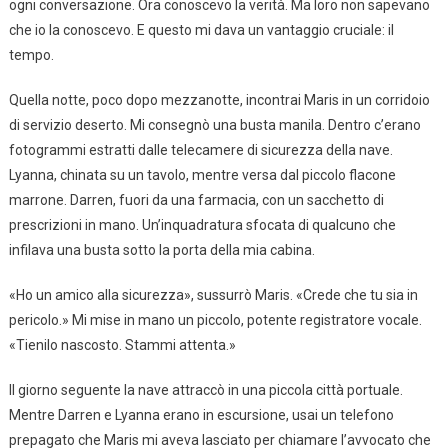
ogni conversazione. Ora conoscevo la verità. Ma loro non sapevano
che io la conoscevo. E questo mi dava un vantaggio cruciale: il
tempo.
Quella notte, poco dopo mezzanotte, incontrai Maris in un corridoio
di servizio deserto. Mi consegnò una busta manila. Dentro c’erano
fotogrammi estratti dalle telecamere di sicurezza della nave.
Lyanna, chinata su un tavolo, mentre versa dal piccolo flacone
marrone. Darren, fuori da una farmacia, con un sacchetto di
prescrizioni in mano. Un’inquadratura sfocata di qualcuno che
infilava una busta sotto la porta della mia cabina.
«Ho un amico alla sicurezza», sussurrò Maris. «Crede che tu sia in
pericolo.» Mi mise in mano un piccolo, potente registratore vocale.
«Tienilo nascosto. Stammi attenta.»
Il giorno seguente la nave attraccò in una piccola città portuale.
Mentre Darren e Lyanna erano in escursione, usai un telefono
prepagato che Maris mi aveva lasciato per chiamare l’avvocato che