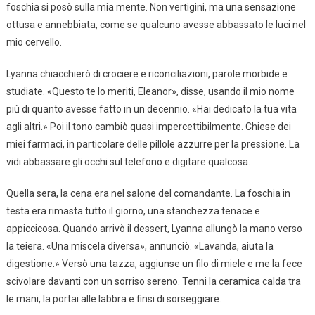
foschia si posò sulla mia mente. Non vertigini, ma una sensazione
ottusa e annebbiata, come se qualcuno avesse abbassato le luci nel
mio cervello.
Lyanna chiacchierò di crociere e riconciliazioni, parole morbide e
studiate. «Questo te lo meriti, Eleanor», disse, usando il mio nome
più di quanto avesse fatto in un decennio. «Hai dedicato la tua vita
agli altri.» Poi il tono cambiò quasi impercettibilmente. Chiese dei
miei farmaci, in particolare delle pillole azzurre per la pressione. La
vidi abbassare gli occhi sul telefono e digitare qualcosa.
Quella sera, la cena era nel salone del comandante. La foschia in
testa era rimasta tutto il giorno, una stanchezza tenace e
appiccicosa. Quando arrivò il dessert, Lyanna allungò la mano verso
la teiera. «Una miscela diversa», annunciò. «Lavanda, aiuta la
digestione.» Versò una tazza, aggiunse un filo di miele e me la fece
scivolare davanti con un sorriso sereno. Tenni la ceramica calda tra
le mani, la portai alle labbra e finsi di sorseggiare.