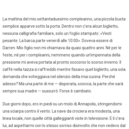
La mattina del mio settantaduesimo compleanno, una piccola busta
semplice apparve sotto la porta. Dentro non c’era alcun biglietto,
nessuna calligrafia familiare, solo un foglio stampato: «Vesti
pesante. La barca parte venerdì alle 10:00». Doveva essere di
Darren. Mio figlio non mi chiamava da quasi quattro anni. Né per le
feste, né per i compleanni, nemmeno quando un’impennata della
pressione mi aveva portata al pronto soccorso lo scorso inverno. Il
caffè nella tazza si raffreddò mentre fissavo quel biglietto, una sola
domanda che echeggiava nel silenzio della mia cucina: Perché
adesso? Ma una parte di me — disperata, sciocca, la parte che sarà
sempre sua madre — sussurrò: Forse è cambiato.
Due giorni dopo, ero in piedi su un molo di Annapolis, stringendomi
una sciarpa contro il vento. La nave da crociera era modesta, una
linea locale, non quelle città galleggianti viste in televisione. E lì c’era
lui, ad aspettarmi con lo stesso sorriso disinvolto che non vedevo dal