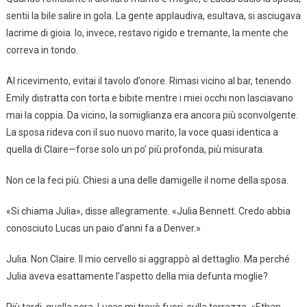
sentii la bile salire in gola. La gente applaudiva, esultava, si asciugava
lacrime di gioia. Io, invece, restavo rigido e tremante, la mente che
correva in tondo.
Al ricevimento, evitai il tavolo d’onore. Rimasi vicino al bar, tenendo
Emily distratta con torta e bibite mentre i miei occhi non lasciavano
mai la coppia. Da vicino, la somiglianza era ancora più sconvolgente.
La sposa rideva con il suo nuovo marito, la voce quasi identica a
quella di Claire—forse solo un po’ più profonda, più misurata.
Non ce la feci più. Chiesi a una delle damigelle il nome della sposa.
«Si chiama Julia», disse allegramente. «Julia Bennett. Credo abbia
conosciuto Lucas un paio d’anni fa a Denver.»
Julia. Non Claire. Il mio cervello si aggrappò al dettaglio. Ma perché
Julia aveva esattamente l’aspetto della mia defunta moglie?