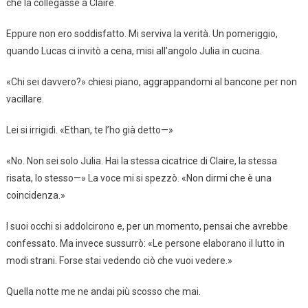
che la collegasse a Claire.
Eppure non ero soddisfatto. Mi serviva la verità. Un pomeriggio,
quando Lucas ci invitò a cena, misi all’angolo Julia in cucina.
«Chi sei davvero?» chiesi piano, aggrappandomi al bancone per non
vacillare.
Lei si irrigidì. «Ethan, te l’ho già detto—»
«No. Non sei solo Julia. Hai la stessa cicatrice di Claire, la stessa
risata, lo stesso—» La voce mi si spezzò. «Non dirmi che è una
coincidenza.»
I suoi occhi si addolcirono e, per un momento, pensai che avrebbe
confessato. Ma invece sussurrò: «Le persone elaborano il lutto in
modi strani. Forse stai vedendo ciò che vuoi vedere.»
Quella notte me ne andai più scosso che mai.