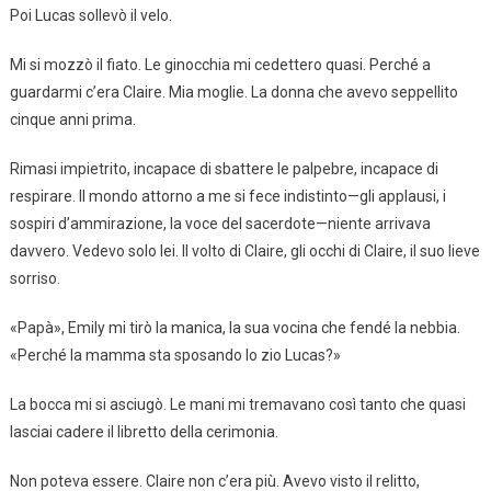
Poi Lucas sollevò il velo.
Mi si mozzò il fiato. Le ginocchia mi cedettero quasi. Perché a
guardarmi c’era Claire. Mia moglie. La donna che avevo seppellito
cinque anni prima.
Rimasi impietrito, incapace di sbattere le palpebre, incapace di
respirare. Il mondo attorno a me si fece indistinto—gli applausi, i
sospiri d’ammirazione, la voce del sacerdote—niente arrivava
davvero. Vedevo solo lei. Il volto di Claire, gli occhi di Claire, il suo lieve
sorriso.
«Papà», Emily mi tirò la manica, la sua vocina che fendé la nebbia.
«Perché la mamma sta sposando lo zio Lucas?»
La bocca mi si asciugò. Le mani mi tremavano così tanto che quasi
lasciai cadere il libretto della cerimonia.
Non poteva essere. Claire non c’era più. Avevo visto il relitto,