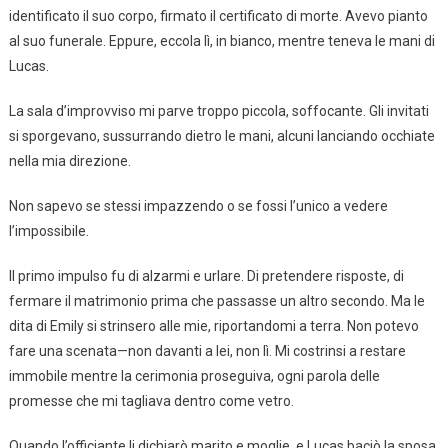
identificato il suo corpo, firmato il certificato di morte. Avevo pianto
al suo funerale. Eppure, eccola lì, in bianco, mentre teneva le mani di
Lucas.
La sala d’improvviso mi parve troppo piccola, soffocante. Gli invitati
si sporgevano, sussurrando dietro le mani, alcuni lanciando occhiate
nella mia direzione.
Non sapevo se stessi impazzendo o se fossi l’unico a vedere
l’impossibile.
Il primo impulso fu di alzarmi e urlare. Di pretendere risposte, di
fermare il matrimonio prima che passasse un altro secondo. Ma le
dita di Emily si strinsero alle mie, riportandomi a terra. Non potevo
fare una scenata—non davanti a lei, non lì. Mi costrinsi a restare
immobile mentre la cerimonia proseguiva, ogni parola delle
promesse che mi tagliava dentro come vetro.
Quando l’officiante li dichiarò marito e moglie, e Lucas baciò la sposa,