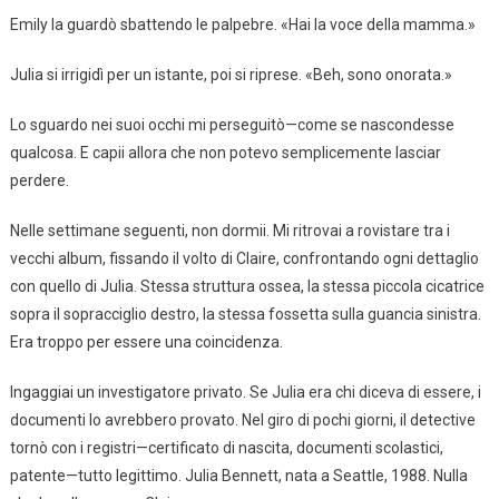
Emily la guardò sbattendo le palpebre. «Hai la voce della mamma.»
Julia si irrigidì per un istante, poi si riprese. «Beh, sono onorata.»
Lo sguardo nei suoi occhi mi perseguitò—come se nascondesse
qualcosa. E capii allora che non potevo semplicemente lasciar
perdere.
Nelle settimane seguenti, non dormii. Mi ritrovai a rovistare tra i
vecchi album, fissando il volto di Claire, confrontando ogni dettaglio
con quello di Julia. Stessa struttura ossea, la stessa piccola cicatrice
sopra il sopracciglio destro, la stessa fossetta sulla guancia sinistra.
Era troppo per essere una coincidenza.
Ingaggiai un investigatore privato. Se Julia era chi diceva di essere, i
documenti lo avrebbero provato. Nel giro di pochi giorni, il detective
tornò con i registri—certificato di nascita, documenti scolastici,
patente—tutto legittimo. Julia Bennett, nata a Seattle, 1988. Nulla