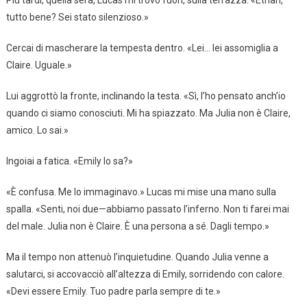
Più tardi, quella sera, Lucas mi trovò fuori, sulla terrazza. «Ethan,
tutto bene? Sei stato silenzioso.»
Cercai di mascherare la tempesta dentro. «Lei… lei assomiglia a
Claire. Uguale.»
Lui aggrottò la fronte, inclinando la testa. «Sì, l’ho pensato anch’io
quando ci siamo conosciuti. Mi ha spiazzato. Ma Julia non è Claire,
amico. Lo sai.»
Ingoiai a fatica. «Emily lo sa?»
«È confusa. Me lo immaginavo.» Lucas mi mise una mano sulla
spalla. «Senti, noi due—abbiamo passato l’inferno. Non ti farei mai
del male. Julia non è Claire. È una persona a sé. Dagli tempo.»
Ma il tempo non attenuò l’inquietudine. Quando Julia venne a
salutarci, si accovacciò all’altezza di Emily, sorridendo con calore.
«Devi essere Emily. Tuo padre parla sempre di te.»