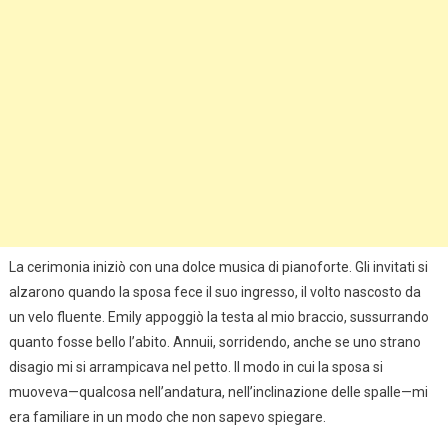
La cerimonia iniziò con una dolce musica di pianoforte. Gli invitati si
alzarono quando la sposa fece il suo ingresso, il volto nascosto da
un velo fluente. Emily appoggiò la testa al mio braccio, sussurrando
quanto fosse bello l’abito. Annuii, sorridendo, anche se uno strano
disagio mi si arrampicava nel petto. Il modo in cui la sposa si
muoveva—qualcosa nell’andatura, nell’inclinazione delle spalle—mi
era familiare in un modo che non sapevo spiegare.