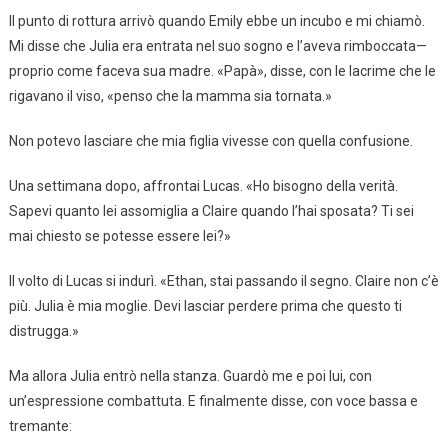
Il punto di rottura arrivò quando Emily ebbe un incubo e mi chiamò.
Mi disse che Julia era entrata nel suo sogno e l’aveva rimboccata—
proprio come faceva sua madre. «Papà», disse, con le lacrime che le
rigavano il viso, «penso che la mamma sia tornata.»
Non potevo lasciare che mia figlia vivesse con quella confusione.
Una settimana dopo, affrontai Lucas. «Ho bisogno della verità.
Sapevi quanto lei assomiglia a Claire quando l’hai sposata? Ti sei
mai chiesto se potesse essere lei?»
Il volto di Lucas si indurì. «Ethan, stai passando il segno. Claire non c’è
più. Julia è mia moglie. Devi lasciar perdere prima che questo ti
distrugga.»
Ma allora Julia entrò nella stanza. Guardò me e poi lui, con
un’espressione combattuta. E finalmente disse, con voce bassa e
tremante: