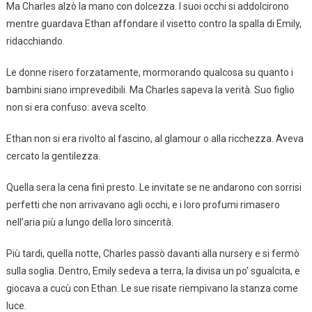
Ma Charles alzò la mano con dolcezza. I suoi occhi si addolcirono
mentre guardava Ethan affondare il visetto contro la spalla di Emily,
ridacchiando.
Le donne risero forzatamente, mormorando qualcosa su quanto i
bambini siano imprevedibili. Ma Charles sapeva la verità. Suo figlio
non si era confuso: aveva scelto.
Ethan non si era rivolto al fascino, al glamour o alla ricchezza. Aveva
cercato la gentilezza.
Quella sera la cena finì presto. Le invitate se ne andarono con sorrisi
perfetti che non arrivavano agli occhi, e i loro profumi rimasero
nell’aria più a lungo della loro sincerità.
Più tardi, quella notte, Charles passò davanti alla nursery e si fermò
sulla soglia. Dentro, Emily sedeva a terra, la divisa un po’ sgualcita, e
giocava a cucù con Ethan. Le sue risate riempivano la stanza come
luce.