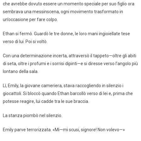
che avrebbe dovuto essere un momento speciale per suo figlio ora
sembrava una messinscena, ogni movimento trasformato in
un’occasione per fare colpo.
Ethan si fermò. Guardò le tre donne, le loro mani ingioiellate tese
verso di lui. Poi si voltò.
Con una determinazione incerta, attraversò il tappeto—oltre gli abiti
di seta, oltre i profumi e i sorrisi dipinti—e si diresse verso l’angolo più
lontano della sala.
Lì, Emily, la giovane cameriera, stava raccogliendo in silenzio i
giocattoli. Si bloccò quando Ethan barcollò verso di lei e, prima che
potesse reagire, lui cadde tra le sue braccia.
La stanza piombò nel silenzio.
Emily parve terrorizzata. «Mi—mi scusi, signore! Non volevo—»