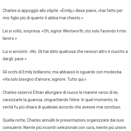
Charles si appoggiò allo stipite. «Emily,» disse piano, «hai fatto per
mio figlio più di quanto ti abbia mai chiesto.»
Lei si voltò, sorpresa. «Oh, signor Wentworth, sto solo facendo il mio
lavoro.»
Lui si avvicinò. «No. Gli hai dato qualcosa che nessun altro è riuscito a
dargli: pace.»
Gli occhi di Emily brillarono, ma abbassò lo sguardo con modestia.
«Ha solo bisogno d’amore, signore. Tutto qui.»
Charles osservò Ethan allungare di nuovo le manine verso di lei,
carezzarle la guancia, cinguettando felice. In quel momento, la
verità fu più chiara di qualsiasi accordo che avesse mai concluso.
Quella notte, Charles annullò le presentazioni organizzate dai suoi
consulenti. Niente più incontri selezionati con cura, niente più unioni