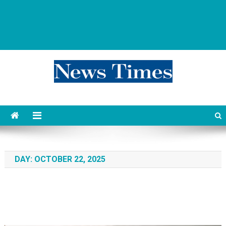
news 76 times
Контент души
DAY:
OCTOBER 22, 2025