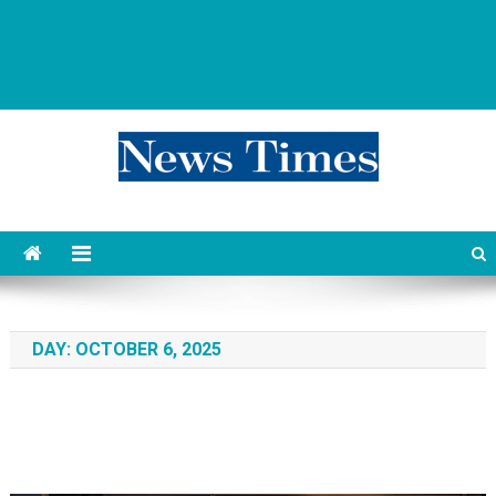
news 76 times
Контент души
DAY:
OCTOBER 6, 2025