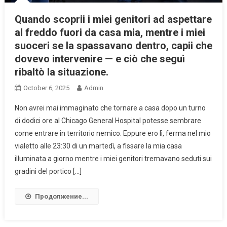
Quando scoprii i miei genitori ad aspettare
al freddo fuori da casa mia, mentre i miei
suoceri se la spassavano dentro, capii che
dovevo intervenire — e ciò che seguì
ribaltò la situazione.
October 6, 2025
Admin
Non avrei mai immaginato che tornare a casa dopo un turno
di dodici ore al Chicago General Hospital potesse sembrare
come entrare in territorio nemico. Eppure ero lì, ferma nel mio
vialetto alle 23:30 di un martedì, a fissare la mia casa
illuminata a giorno mentre i miei genitori tremavano seduti sui
gradini del portico […]
Продолжение...