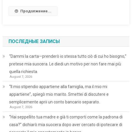
Продолжение...
ПОСЛЕДНЫЕ ЗАПИСЫ
“Dammi la carta—prenderò io stessa tutto ciò di cui ho bisogno,”
pretese mia suocera. Le diedi un motivo per non fare mai più
quella richiesta.
August 7, 2026
“Il mio stipendio appartiene alla famiglia, ma il mio mi
appartiene”, spiegò mio marito. Smettei di discutere e
semplicemente aprii un conto bancario separato.
August 7, 2026
“Hai seppellito tua madre e già ti comporti come la padrona di
casa?” dichiarò mia suocera dopo aver cercato di ipotecare di