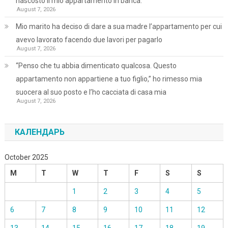
nascosto il mio appartamento in banca.
August 7, 2026
Mio marito ha deciso di dare a sua madre l’appartamento per cui
avevo lavorato facendo due lavori per pagarlo
August 7, 2026
“Penso che tu abbia dimenticato qualcosa. Questo
appartamento non appartiene a tuo figlio,” ho rimesso mia
suocera al suo posto e l’ho cacciata di casa mia
August 7, 2026
КАЛЕНДАРЬ
October 2025
M
T
W
T
F
S
S
1
2
3
4
5
6
7
8
9
10
11
12
13
14
15
16
17
18
19