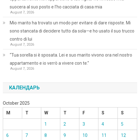
suocera al suo posto e l’ho cacciata di casa mia
August 7, 2026
Mio marito ha trovato un modo per evitare di dare risposte. Mi
sono stancata di decidere tutto da sola—e ho usato il suo trucco
contro di lui
August 7, 2026
“Tua sorella si è sposata. Lei e suo marito vivono ora nel nostro
appartamento e io verrò a vivere con te.”
August 7, 2026
КАЛЕНДАРЬ
October 2025
M
T
W
T
F
S
S
1
2
3
4
5
6
7
8
9
10
11
12