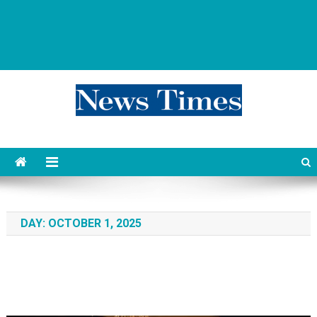
news 76 times
Контент души
DAY:
OCTOBER 1, 2025