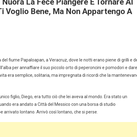
a Nuora La Fece Piangere E Tornare Al
 Ti Voglio Bene, Ma Non Appartengo A
 del fiume Papaloapan, a Veracruz, dove le notti erano piene di grilli e d
l’alba per annaffiare il suo piccolo orto di peperoncini e pomodori e dar
vita era semplice, solitaria, ma impregnata di ricordi che la mantenevan
ico figlio, Diego, era tutto ciò che lei aveva al mondo. Era stato un
. Quando era andato a Città del Messico con una borsa di studio
 arrivato lontano. Arrivò così lontano, che si perse.