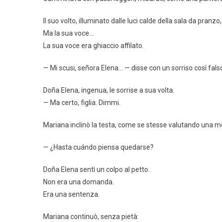
Il suo volto, illuminato dalle luci calde della sala da pranzo
Ma la sua voce…
La sua voce era ghiaccio affilato.
— Mi scusi, señora Elena… — disse con un sorriso così fal
Doña Elena, ingenua, le sorrise a sua volta.
— Ma certo, figlia. Dimmi.
Mariana inclinò la testa, come se stesse valutando una me
— ¿Hasta cuándo piensa quedarse?
Doña Elena sentì un colpo al petto.
Non era una domanda.
Era una sentenza.
Mariana continuò, senza pietà: