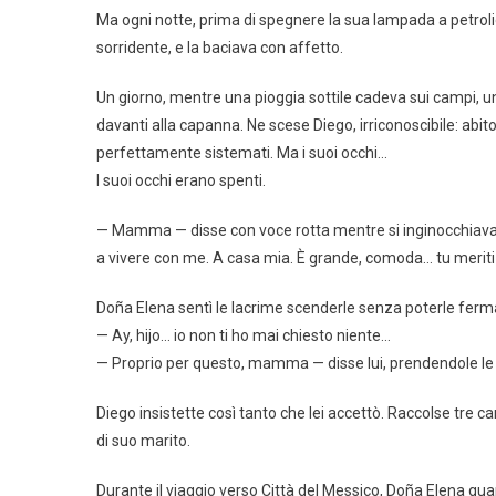
Ma ogni notte, prima di spegnere la sua lampada a petroli
sorridente, e la baciava con affetto.
Un giorno, mentre una pioggia sottile cadeva sui campi, u
davanti alla capanna. Ne scese Diego, irriconoscibile: abito i
perfettamente sistemati. Ma i suoi occhi…
I suoi occhi erano spenti.
— Mamma — disse con voce rotta mentre si inginocchiava da
a vivere con me. A casa mia. È grande, comoda… tu meriti 
Doña Elena sentì le lacrime scenderle senza poterle ferm
— Ay, hijo… io non ti ho mai chiesto niente…
— Proprio per questo, mamma — disse lui, prendendole le 
Diego insistette così tanto che lei accettò. Raccolse tre cam
di suo marito.
Durante il viaggio verso Città del Messico, Doña Elena gua