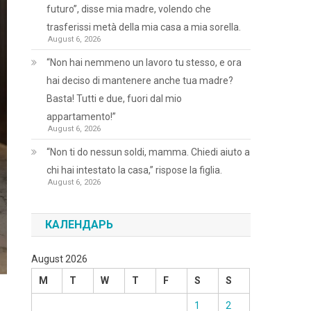
futuro”, disse mia madre, volendo che
trasferissi metà della mia casa a mia sorella.
August 6, 2026
“Non hai nemmeno un lavoro tu stesso, e ora
hai deciso di mantenere anche tua madre?
Basta! Tutti e due, fuori dal mio
appartamento!”
August 6, 2026
“Non ti do nessun soldi, mamma. Chiedi aiuto a
chi hai intestato la casa,” rispose la figlia.
August 6, 2026
КАЛЕНДАРЬ
August 2026
M
T
W
T
F
S
S
1
2