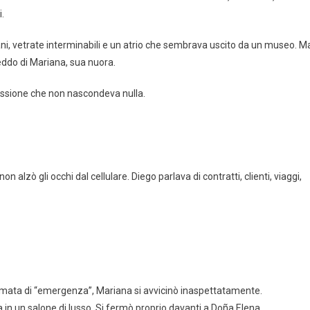
.
ani, vetrate interminabili e un atrio che sembrava uscito da un museo. M
eddo di Mariana, sua nuora.
ssione che non nascondeva nulla.
 alzò gli occhi dal cellulare. Diego parlava di contratti, clienti, viaggi,
mata di “emergenza”, Mariana si avvicinò inaspettatamente.
n un salone di lusso. Si fermò proprio davanti a Doña Elena.