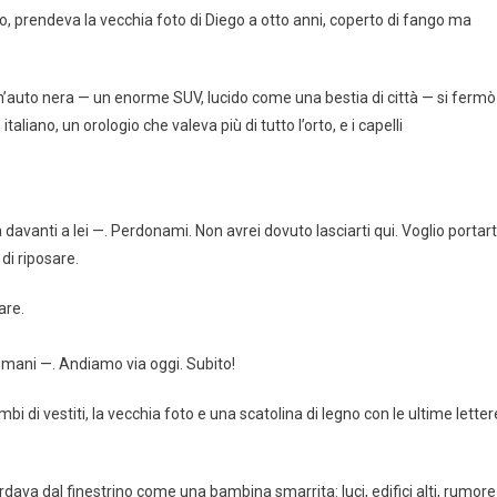
o, prendeva la vecchia foto di Diego a otto anni, coperto di fango ma
n’auto nera — un enorme SUV, lucido come una bestia di città — si fermò
taliano, un orologio che valeva più di tutto l’orto, e i capelli
vanti a lei —. Perdonami. Non avrei dovuto lasciarti qui. Voglio portart
di riposare.
are.
mani —. Andiamo via oggi. Subito!
bi di vestiti, la vecchia foto e una scatolina di legno con le ultime letter
rdava dal finestrino come una bambina smarrita: luci, edifici alti, rumore