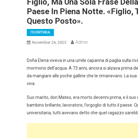
Figlio, Ma Una Sola Frase Dell
Paese In Piena Notte. «Figlio,
Questo Posto».
ПОЛИТИКА
Admin
November 26, 2025
Doña Elena viveva in una umile capanna di paglia sulla riva
mormorio dell’acqua. A 73 anni, ancora si alzava prima del
da mangiare alle poche galline che le rimanevano. La sua 
viva.
Suo marito, don Mateo, era morto decenni prima, e il suo un
bambino brillante, lavoratore, l’orgoglio di tutto il paese
universitaria, tutti avevano detto che quel ragazzo sarebbe