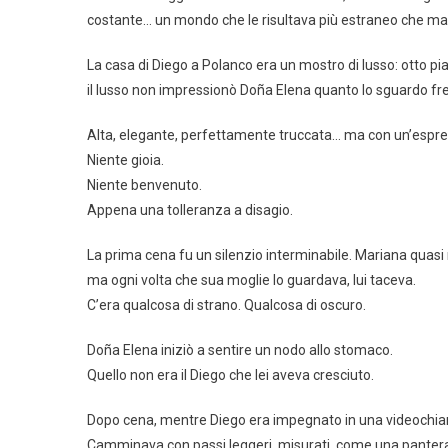
costante… un mondo che le risultava più estraneo che mai
La casa di Diego a Polanco era un mostro di lusso: otto pi
il lusso non impressionò Doña Elena quanto lo sguardo fr
Alta, elegante, perfettamente truccata… ma con un’espre
Niente gioia.
Niente benvenuto.
Appena una tolleranza a disagio.
La prima cena fu un silenzio interminabile. Mariana quasi non
ma ogni volta che sua moglie lo guardava, lui taceva.
C’era qualcosa di strano. Qualcosa di oscuro.
Doña Elena iniziò a sentire un nodo allo stomaco.
Quello non era il Diego che lei aveva cresciuto.
Dopo cena, mentre Diego era impegnato in una videochia
Camminava con passi leggeri, misurati, come una pantera i