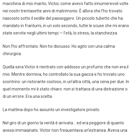
macchina di mio marito, Victor, come avevo fatto innumerevoli volte
nei nostri trentasette anni di matrimonio. È allora che l’ho trovato:
nascosto sotto il sedile del passeggero. Un piccolo tubetto che ha
mandato in frantumi, in un solo secondo, tutte le scuse che mi erano
state servite negli ultimi tempi — l’età, lo stress, la stanchezza.
Non l’ho affrontato. Non ho discusso. Ho agito con una calma
chirurgica.
Quella sera Victor è rientrato con addosso un profumo che non era il
mio. Mentre dormiva, ho controllato la sua giacca e ho trovato uno
scontrino: un ristorante costoso, in un’altra città, una cena per due. In
quel momento mi è stato chiaro: non si trattava di una distrazione o
di un errore. Era una scelta.
La mattina dopo ho assunto un investigatore privato.
Nel giro di un giorno la verità è arrivata… ed era peggiore di quanto
avessi immaginato. Victor non frequentava un’estranea. Aveva una