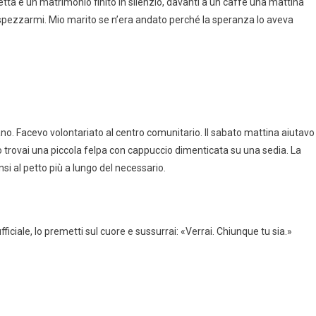
ta e un matrimonio finito in silenzio, davanti a un caffè una mattina
spezzarmi. Mio marito se n’era andato perché la speranza lo aveva
ano. Facevo volontariato al centro comunitario. Il sabato mattina aiutavo
io trovai una piccola felpa con cappuccio dimenticata su una sedia. La
insi al petto più a lungo del necessario.
iciale, lo premetti sul cuore e sussurrai: «Verrai. Chiunque tu sia.»