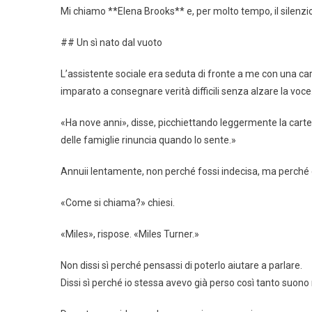
Mi chiamo **Elena Brooks** e, per molto tempo, il silenzio
## Un sì nato dal vuoto
L’assistente sociale era seduta di fronte a me con una ca
imparato a consegnare verità difficili senza alzare la voce
«Ha nove anni», disse, picchiettando leggermente la cartell
delle famiglie rinuncia quando lo sente.»
Annuii lentamente, non perché fossi indecisa, ma perché 
«Come si chiama?» chiesi.
«Miles», rispose. «Miles Turner.»
Non dissi sì perché pensassi di poterlo aiutare a parlare.
Dissi sì perché io stessa avevo già perso così tanto suono 