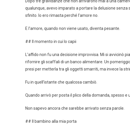
Dopo tre gravidanze che non arrivarono mai a una cameret
qualunque, avevo imparato a portare la delusione senza 
sfinito. Io ero rimasta perché l’amore no.
E l’amore, quando non viene usato, diventa pesante.
## Il momento in cui lo capii
L’affido non fu una decisione improvvisa. Mi si avvicinò pi
rifornire gli scaffali di un banco alimentare. Un pomerigg
presi per metterla tra gli oggetti smarriti, ma invece la str
Fu in quell’istante che qualcosa cambiò.
Quando arrivò per posta il plico della domanda, spesso e uff
Non sapevo ancora che sarebbe arrivato senza parole.
## Il bambino alla mia porta