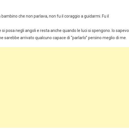
 bambino che non parlava, non fu il coraggio a guidarmi. Fu il
he si posa negli angoli e resta anche quando le luci si spengono. Io sapevo
he sarebbe arrivato qualcuno capace di “parlarlo” persino meglio di me.