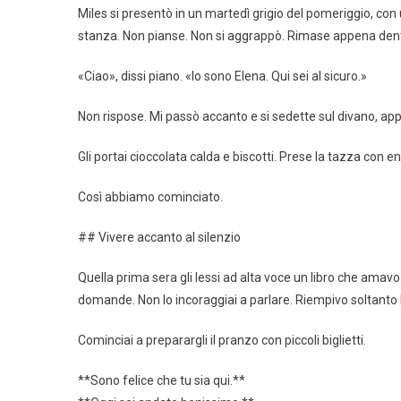
Miles si presentò in un martedì grigio del pomeriggio, c
stanza. Non pianse. Non si aggrappò. Rimase appena dentro
«Ciao», dissi piano. «Io sono Elena. Qui sei al sicuro.»
Non rispose. Mi passò accanto e si sedette sul divano, ap
Gli portai cioccolata calda e biscotti. Prese la tazza con 
Così abbiamo cominciato.
## Vivere accanto al silenzio
Quella prima sera gli lessi ad alta voce un libro che ama
domande. Non lo incoraggiai a parlare. Riempivo soltanto l
Cominciai a preparargli il pranzo con piccoli biglietti.
**Sono felice che tu sia qui.**