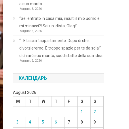
a suo marito.
August 5, 2026
“Sei entrato in casa mia, insulti il mio uomo e
mi minacci?! Sei un idiota, Oleg!”
August 5, 2026
“…E lascia l’appartamento. Dopo di che,
divorzieremo. È troppo spazio per te da sola,”
dichiarò suo marito, soddisfatto della sua idea.
August 5, 2026
КАЛЕНДАРЬ
August 2026
M
T
W
T
F
S
S
1
2
3
4
5
6
7
8
9