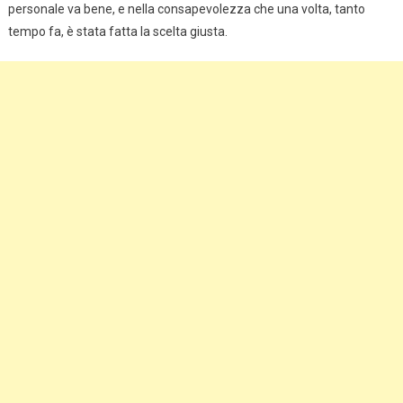
personale va bene, e nella consapevolezza che una volta, tanto
tempo fa, è stata fatta la scelta giusta.