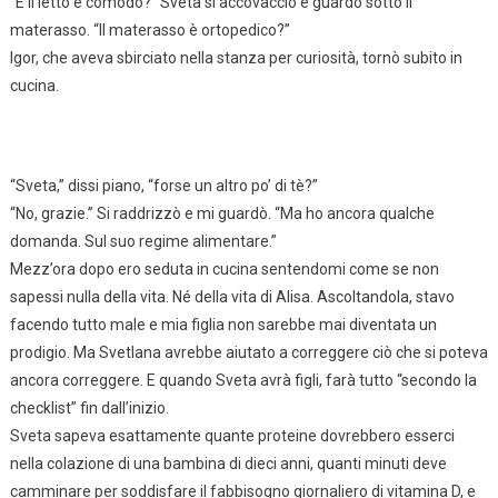
“E il letto è comodo?” Sveta si accovacciò e guardò sotto il
materasso. “Il materasso è ortopedico?”
Igor, che aveva sbirciato nella stanza per curiosità, tornò subito in
cucina.
“Sveta,” dissi piano, “forse un altro po’ di tè?”
“No, grazie.” Si raddrizzò e mi guardò. “Ma ho ancora qualche
domanda. Sul suo regime alimentare.”
Mezz’ora dopo ero seduta in cucina sentendomi come se non
sapessi nulla della vita. Né della vita di Alisa. Ascoltandola, stavo
facendo tutto male e mia figlia non sarebbe mai diventata un
prodigio. Ma Svetlana avrebbe aiutato a correggere ciò che si poteva
ancora correggere. E quando Sveta avrà figli, farà tutto “secondo la
checklist” fin dall’inizio.
Sveta sapeva esattamente quante proteine dovrebbero esserci
nella colazione di una bambina di dieci anni, quanti minuti deve
camminare per soddisfare il fabbisogno giornaliero di vitamina D, e