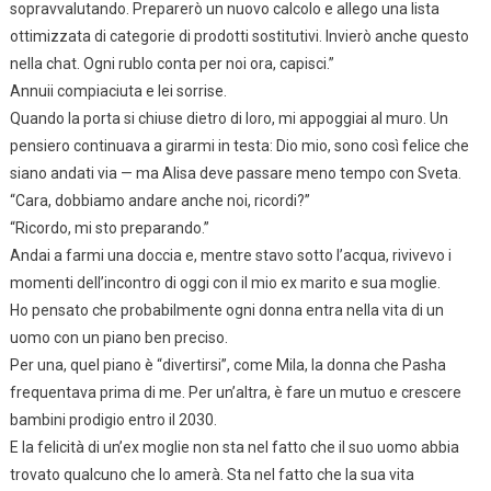
sopravvalutando. Preparerò un nuovo calcolo e allego una lista
ottimizzata di categorie di prodotti sostitutivi. Invierò anche questo
nella chat. Ogni rublo conta per noi ora, capisci.”
Annuii compiaciuta e lei sorrise.
Quando la porta si chiuse dietro di loro, mi appoggiai al muro. Un
pensiero continuava a girarmi in testa: Dio mio, sono così felice che
siano andati via — ma Alisa deve passare meno tempo con Sveta.
“Cara, dobbiamo andare anche noi, ricordi?”
“Ricordo, mi sto preparando.”
Andai a farmi una doccia e, mentre stavo sotto l’acqua, rivivevo i
momenti dell’incontro di oggi con il mio ex marito e sua moglie.
Ho pensato che probabilmente ogni donna entra nella vita di un
uomo con un piano ben preciso.
Per una, quel piano è “divertirsi”, come Mila, la donna che Pasha
frequentava prima di me. Per un’altra, è fare un mutuo e crescere
bambini prodigio entro il 2030.
E la felicità di un’ex moglie non sta nel fatto che il suo uomo abbia
trovato qualcuno che lo amerà. Sta nel fatto che la sua vita