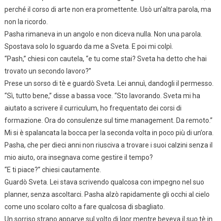
perché il corso di arte non era promettente. Usò un’altra parola, ma
non la ricordo.
Pasha rimaneva in un angolo e non diceva nulla. Non una parola.
Spostava solo lo sguardo da me a Sveta. E poi mi colpì.
“Pash,” chiesi con cautela, “e tu come stai? Sveta ha detto che hai
trovato un secondo lavoro?”
Prese un sorso di tè e guardò Sveta. Lei annuì, dandogli il permesso.
“Sì, tutto bene,” disse a bassa voce. “Sto lavorando. Sveta mi ha
aiutato a scrivere il curriculum, ho frequentato dei corsi di
formazione. Ora do consulenze sul time management. Da remoto.”
Mi si è spalancata la bocca per la seconda volta in poco più di un’ora.
Pasha, che per dieci anni non riusciva a trovare i suoi calzini senza il
mio aiuto, ora insegnava come gestire il tempo?
“E ti piace?” chiesi cautamente.
Guardò Sveta. Lei stava scrivendo qualcosa con impegno nel suo
planner, senza ascoltarci. Pasha alzò rapidamente gli occhi al cielo
come uno scolaro colto a fare qualcosa di sbagliato.
Un sorriso strano apparve sul volto di Igor mentre beveva il suo tè in