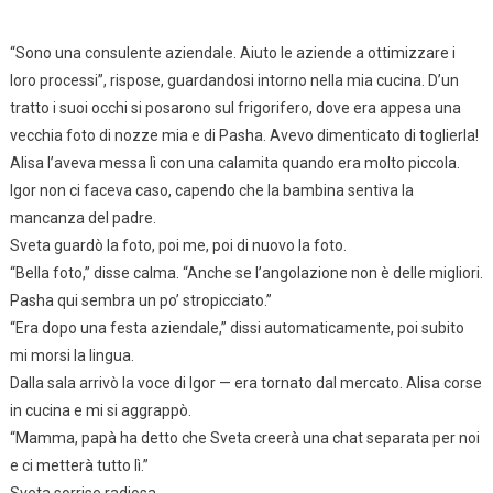
“Sono una consulente aziendale. Aiuto le aziende a ottimizzare i
loro processi”, rispose, guardandosi intorno nella mia cucina. D’un
tratto i suoi occhi si posarono sul frigorifero, dove era appesa una
vecchia foto di nozze mia e di Pasha. Avevo dimenticato di toglierla!
Alisa l’aveva messa lì con una calamita quando era molto piccola.
Igor non ci faceva caso, capendo che la bambina sentiva la
mancanza del padre.
Sveta guardò la foto, poi me, poi di nuovo la foto.
“Bella foto,” disse calma. “Anche se l’angolazione non è delle migliori.
Pasha qui sembra un po’ stropicciato.”
“Era dopo una festa aziendale,” dissi automaticamente, poi subito
mi morsi la lingua.
Dalla sala arrivò la voce di Igor — era tornato dal mercato. Alisa corse
in cucina e mi si aggrappò.
“Mamma, papà ha detto che Sveta creerà una chat separata per noi
e ci metterà tutto lì.”
Sveta sorrise radiosa.