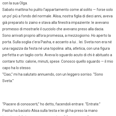
con la sua Olga.
Sabato mattina ho pulito l’appartamento come al solito — forse solo
un po’ più a fondo del normale. Alisa, nostra figlia di dieci anni, aveva
già preparato lo zaino e stava alla finestra impaziente: le avevano
promesso di mostrarle il cucciolo che avevano preso alla dacia.
Sono arrivati proprio all’ora promessa, a mezzogiorno. Ho aperto la
porta. Sulla soglia c’era Pasha, e accanto a lui… lei. Sveta non era né
una ragazza da festa né una topolina: alta, atletica, con una figura
perfetta e un taglio corto. Aveva lo sguardo acuto di chi è abituato a
contare tutto: calorie, minuti, spese. Conosco quello sguardo — il mio
capo ha lo stesso.
“Ciao,” mi ha salutato annuendo, con un leggero sorriso. “Sono
Sveta.”
“Piacere di conoscerti,” ho detto, facendoli entrare. “Entrate.”
Pasha ha baciato Alisa sulla testa e lei gli ha preso la mano