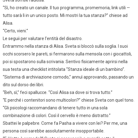
“Sì, ho creato un canale. Il tuo programma, promemoria, link utili —
tutto sarà lì in un unico posto. Mi mostri la tua stanza?” chiese ad
Alisa.
“Certo, vieni.”
Le seguii per valutare l’entità del disastro.
Entrammo nella stanza di Alisa. Sveta si bloccò sulla soglia. I suoi
occhi scorsero le pareti, si fermarono sulla mensola con i giocattoli,
poi si spostarono sulla scrivania. Sentivo fisicamente aprirsi nella
sua testa una checklist intitolata “Stanza ideale di un bambino”.
“Sistema di archiviazione comodo,” annuì approvando, passando un
dito sul dorso dei libri.
“Beh, sì,” feci spallucce. “Così Alisa sa dove si trova tutto.”
“E perché i contenitori sono multicolori?” chiese Sveta con quel tono.
“Gli psicologi raccomandano di tenere tutto in una sola
combinazione di colori. Così il cervello è meno distratto.”
Sbattei le palpebre. Come fa Pasha a vivere con lei? Per me, una
persona così sarebbe assolutamente insopportabile.