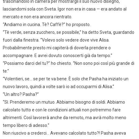
trascinandolo in camera per mostrargli il suo nuovo disegno,
lasciandomi sola con Sveta. Igor non era in casa — era andato al
mercato e non era ancora rientrato.
“Andiamo in cucina. Tè? Caffè?” ho proposto.
“Tè verde, senza zucchero, se possibile,” ha detto Sveta, guardando
fuori dalla finestra. “Volevo solo vedere dove vive Alisa.
Probabilmente presto mi capiterà di doverla prendere o
accompagnare. E avrei dovuto conoscerti già da tempo.”
“Possiamo darci del tu?” ho chiesto. “Non sono poi così più grande di
te.”
“Volentieri, se… se per te va bene. È solo che Pasha ha iniziato un
nuovo lavoro, quindi a volte sarò io ad occuparmi di Alisa.”
“Un altro? Pasha?”
“Sì. Prenderemo un mutuo. Abbiamo bisogno di soldi. Abbiamo
calcolato tutto e con le condizioni attuali non potremmo fare
altrimenti. Così lavorerà anche da remoto, ma avrà molto meno
tempo libero di adesso.”
Non riuscivo a crederci… Avevano calcolato tutto?! Pasha aveva