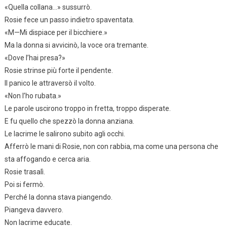
«Quella collana…» sussurrò.
Rosie fece un passo indietro spaventata.
«M—Mi dispiace per il bicchiere.»
Ma la donna si avvicinò, la voce ora tremante.
«Dove l’hai presa?»
Rosie strinse più forte il pendente.
Il panico le attraversò il volto.
«Non l’ho rubata.»
Le parole uscirono troppo in fretta, troppo disperate.
E fu quello che spezzò la donna anziana.
Le lacrime le salirono subito agli occhi.
Afferrò le mani di Rosie, non con rabbia, ma come una persona che
sta affogando e cerca aria.
Rosie trasalì.
Poi si fermò.
Perché la donna stava piangendo.
Piangeva davvero.
Non lacrime educate.