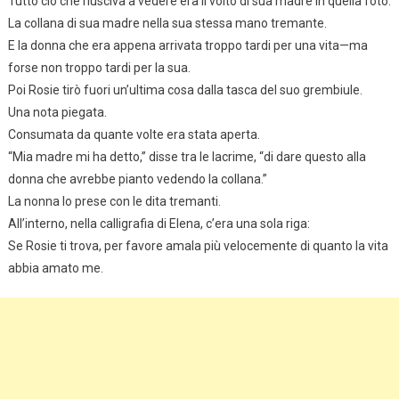
Tutto ciò che riusciva a vedere era il volto di sua madre in quella foto.
La collana di sua madre nella sua stessa mano tremante.
E la donna che era appena arrivata troppo tardi per una vita—ma
forse non troppo tardi per la sua.
Poi Rosie tirò fuori un’ultima cosa dalla tasca del suo grembiule.
Una nota piegata.
Consumata da quante volte era stata aperta.
“Mia madre mi ha detto,” disse tra le lacrime, “di dare questo alla
donna che avrebbe pianto vedendo la collana.”
La nonna lo prese con le dita tremanti.
All’interno, nella calligrafia di Elena, c’era una sola riga:
Se Rosie ti trova, per favore amala più velocemente di quanto la vita
abbia amato me.