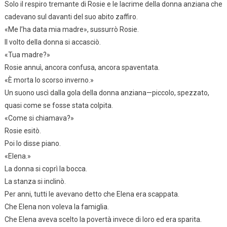
Solo il respiro tremante di Rosie e le lacrime della donna anziana che
cadevano sul davanti del suo abito zaffiro.
«Me l’ha data mia madre», sussurrò Rosie.
Il volto della donna si accasciò.
«Tua madre?»
Rosie annuì, ancora confusa, ancora spaventata.
«È morta lo scorso inverno.»
Un suono uscì dalla gola della donna anziana—piccolo, spezzato,
quasi come se fosse stata colpita.
«Come si chiamava?»
Rosie esitò.
Poi lo disse piano.
«Elena.»
La donna si coprì la bocca.
La stanza si inclinò.
Per anni, tutti le avevano detto che Elena era scappata.
Che Elena non voleva la famiglia.
Che Elena aveva scelto la povertà invece di loro ed era sparita.