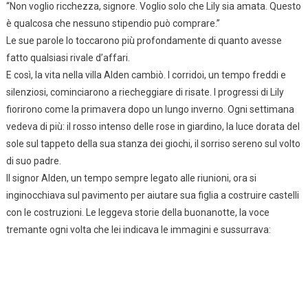
“Non voglio ricchezza, signore. Voglio solo che Lily sia amata. Questo
è qualcosa che nessuno stipendio può comprare.”
Le sue parole lo toccarono più profondamente di quanto avesse
fatto qualsiasi rivale d’affari.
E così, la vita nella villa Alden cambiò. I corridoi, un tempo freddi e
silenziosi, cominciarono a riecheggiare di risate. I progressi di Lily
fiorirono come la primavera dopo un lungo inverno. Ogni settimana
vedeva di più: il rosso intenso delle rose in giardino, la luce dorata del
sole sul tappeto della sua stanza dei giochi, il sorriso sereno sul volto
di suo padre.
Il signor Alden, un tempo sempre legato alle riunioni, ora si
inginocchiava sul pavimento per aiutare sua figlia a costruire castelli
con le costruzioni. Le leggeva storie della buonanotte, la voce
tremante ogni volta che lei indicava le immagini e sussurrava: