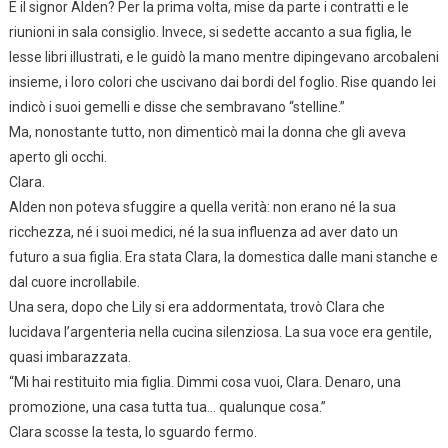
E il signor Alden? Per la prima volta, mise da parte i contratti e le
riunioni in sala consiglio. Invece, si sedette accanto a sua figlia, le
lesse libri illustrati, e le guidò la mano mentre dipingevano arcobaleni
insieme, i loro colori che uscivano dai bordi del foglio. Rise quando lei
indicò i suoi gemelli e disse che sembravano “stelline.”
Ma, nonostante tutto, non dimenticò mai la donna che gli aveva
aperto gli occhi.
Clara.
Alden non poteva sfuggire a quella verità: non erano né la sua
ricchezza, né i suoi medici, né la sua influenza ad aver dato un
futuro a sua figlia. Era stata Clara, la domestica dalle mani stanche e
dal cuore incrollabile.
Una sera, dopo che Lily si era addormentata, trovò Clara che
lucidava l’argenteria nella cucina silenziosa. La sua voce era gentile,
quasi imbarazzata.
“Mi hai restituito mia figlia. Dimmi cosa vuoi, Clara. Denaro, una
promozione, una casa tutta tua… qualunque cosa.”
Clara scosse la testa, lo sguardo fermo.