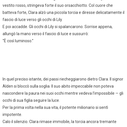
vestito rosso, stringeva forte il suo orsacchiotto. Col cuore che
batteva forte, Clara alzò una piccola torcia e diresse delicatamente il
fascio di luce verso gli occhi di Lily.
E poi accadde. Gli occhi di Lily si spalancarono. Sorrise appena,
allungò la mano verso il fascio di luce e sussurrò:
“È così luminoso.”
In quel preciso istante, dei passi riecheggiarono dietro Clara. Il signor
Alden si bloccò sulla soglia. Il suo abito impeccabile non poteva
nascondere la paura nei suoi occhi mentre vedeva l’impossibile — gli
occhi di sua figlia seguire la luce.
Per la prima volta nella sua vita, il potente milionario si sentì
impotente.
Calo il silenzio. Clara rimase immobile, la torcia ancora tremante