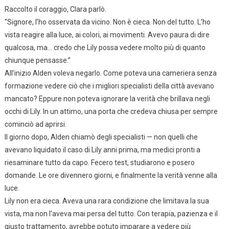
Raccolto il coraggio, Clara parlò.
“Signore, l’ho osservata da vicino. Non è cieca. Non del tutto. L’ho
vista reagire alla luce, ai colori, ai movimenti. Avevo paura di dire
qualcosa, ma… credo che Lily possa vedere molto più di quanto
chiunque pensasse.”
All’inizio Alden voleva negarlo. Come poteva una cameriera senza
formazione vedere ciò che i migliori specialisti della città avevano
mancato? Eppure non poteva ignorare la verità che brillava negli
occhi di Lily. In un attimo, una porta che credeva chiusa per sempre
cominciò ad aprirsi.
Il giorno dopo, Alden chiamò degli specialisti — non quelli che
avevano liquidato il caso di Lily anni prima, ma medici pronti a
riesaminare tutto da capo. Fecero test, studiarono e posero
domande. Le ore divennero giorni, e finalmente la verità venne alla
luce.
Lily non era cieca. Aveva una rara condizione che limitava la sua
vista, ma non l’aveva mai persa del tutto. Con terapia, pazienza e il
giusto trattamento, avrebbe potuto imparare a vedere più