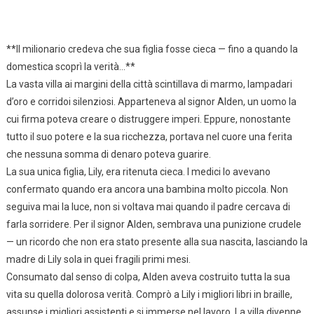
**Il milionario credeva che sua figlia fosse cieca — fino a quando la
domestica scoprì la verità…**
La vasta villa ai margini della città scintillava di marmo, lampadari
d’oro e corridoi silenziosi. Apparteneva al signor Alden, un uomo la
cui firma poteva creare o distruggere imperi. Eppure, nonostante
tutto il suo potere e la sua ricchezza, portava nel cuore una ferita
che nessuna somma di denaro poteva guarire.
La sua unica figlia, Lily, era ritenuta cieca. I medici lo avevano
confermato quando era ancora una bambina molto piccola. Non
seguiva mai la luce, non si voltava mai quando il padre cercava di
farla sorridere. Per il signor Alden, sembrava una punizione crudele
— un ricordo che non era stato presente alla sua nascita, lasciando la
madre di Lily sola in quei fragili primi mesi.
Consumato dal senso di colpa, Alden aveva costruito tutta la sua
vita su quella dolorosa verità. Comprò a Lily i migliori libri in braille,
assunse i migliori assistenti e si immerse nel lavoro. La villa divenne