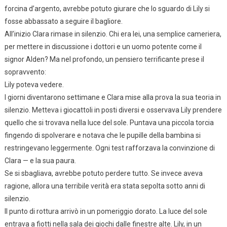
forcina d’argento, avrebbe potuto giurare che lo sguardo di Lily si
fosse abbassato a seguire il bagliore.
All’inizio Clara rimase in silenzio. Chi era lei, una semplice cameriera,
per mettere in discussione i dottori e un uomo potente come il
signor Alden? Ma nel profondo, un pensiero terrificante prese il
sopravvento:
Lily poteva vedere.
I giorni diventarono settimane e Clara mise alla prova la sua teoria in
silenzio. Metteva i giocattoli in posti diversi e osservava Lily prendere
quello che si trovava nella luce del sole. Puntava una piccola torcia
fingendo di spolverare e notava che le pupille della bambina si
restringevano leggermente. Ogni test rafforzava la convinzione di
Clara — e la sua paura.
Se si sbagliava, avrebbe potuto perdere tutto. Se invece aveva
ragione, allora una terribile verità era stata sepolta sotto anni di
silenzio.
Il punto di rottura arrivò in un pomeriggio dorato. La luce del sole
entrava a fiotti nella sala dei giochi dalle finestre alte. Lily, in un