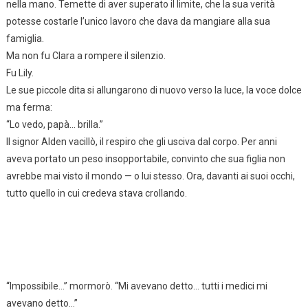
nella mano. Temette di aver superato il limite, che la sua verità
potesse costarle l’unico lavoro che dava da mangiare alla sua
famiglia.
Ma non fu Clara a rompere il silenzio.
Fu Lily.
Le sue piccole dita si allungarono di nuovo verso la luce, la voce dolce
ma ferma:
“Lo vedo, papà… brilla.”
Il signor Alden vacillò, il respiro che gli usciva dal corpo. Per anni
aveva portato un peso insopportabile, convinto che sua figlia non
avrebbe mai visto il mondo — o lui stesso. Ora, davanti ai suoi occhi,
tutto quello in cui credeva stava crollando.
“Impossibile…” mormorò. “Mi avevano detto… tutti i medici mi
avevano detto…”