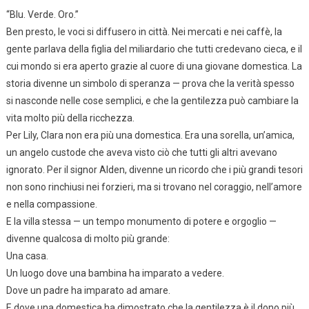
“Blu. Verde. Oro.”
Ben presto, le voci si diffusero in città. Nei mercati e nei caffè, la
gente parlava della figlia del miliardario che tutti credevano cieca, e il
cui mondo si era aperto grazie al cuore di una giovane domestica. La
storia divenne un simbolo di speranza — prova che la verità spesso
si nasconde nelle cose semplici, e che la gentilezza può cambiare la
vita molto più della ricchezza.
Per Lily, Clara non era più una domestica. Era una sorella, un’amica,
un angelo custode che aveva visto ciò che tutti gli altri avevano
ignorato. Per il signor Alden, divenne un ricordo che i più grandi tesori
non sono rinchiusi nei forzieri, ma si trovano nel coraggio, nell’amore
e nella compassione.
E la villa stessa — un tempo monumento di potere e orgoglio —
divenne qualcosa di molto più grande:
Una casa.
Un luogo dove una bambina ha imparato a vedere.
Dove un padre ha imparato ad amare.
E dove una domestica ha dimostrato che la gentilezza è il dono più