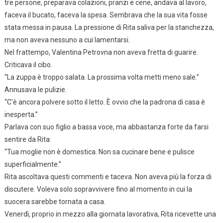
tre persone, preparava colazioni, pranzi e cene, andava al lavoro,
faceva il bucato, faceva la spesa. Sembrava che la sua vita fosse
stata messa in pausa. La pressione di Rita saliva per la stanchezza,
ma non aveva nessuno a cui lamentarsi.
Nel frattempo, Valentina Petrovna non aveva fretta di guarire.
Criticava il cibo.
“La zuppa è troppo salata. La prossima volta metti meno sale.”
Annusava le pulizie.
“C’è ancora polvere sotto il letto. È ovvio che la padrona di casa è
inesperta.”
Parlava con suo figlio a bassa voce, ma abbastanza forte da farsi
sentire da Rita:
“Tua moglie non è domestica. Non sa cucinare bene e pulisce
superficialmente.”
Rita ascoltava questi commenti e taceva. Non aveva più la forza di
discutere. Voleva solo sopravvivere fino al momento in cui la
suocera sarebbe tornata a casa.
Venerdì, proprio in mezzo alla giornata lavorativa, Rita ricevette una