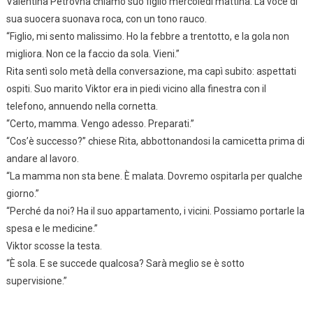
Valentina Petrovna chiamò suo figlio mercoledì mattina. La voce di
sua suocera suonava roca, con un tono rauco.
“Figlio, mi sento malissimo. Ho la febbre a trentotto, e la gola non
migliora. Non ce la faccio da sola. Vieni.”
Rita sentì solo metà della conversazione, ma capì subito: aspettati
ospiti. Suo marito Viktor era in piedi vicino alla finestra con il
telefono, annuendo nella cornetta.
“Certo, mamma. Vengo adesso. Preparati.”
“Cos’è successo?” chiese Rita, abbottonandosi la camicetta prima di
andare al lavoro.
“La mamma non sta bene. È malata. Dovremo ospitarla per qualche
giorno.”
“Perché da noi? Ha il suo appartamento, i vicini. Possiamo portarle la
spesa e le medicine.”
Viktor scosse la testa.
“È sola. E se succede qualcosa? Sarà meglio se è sotto
supervisione.”