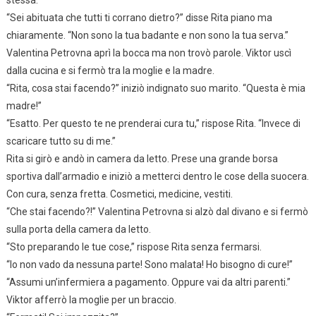
stessa.
“Sei abituata che tutti ti corrano dietro?” disse Rita piano ma
chiaramente. “Non sono la tua badante e non sono la tua serva.”
Valentina Petrovna aprì la bocca ma non trovò parole. Viktor uscì
dalla cucina e si fermò tra la moglie e la madre.
“Rita, cosa stai facendo?” iniziò indignato suo marito. “Questa è mia
madre!”
“Esatto. Per questo te ne prenderai cura tu,” rispose Rita. “Invece di
scaricare tutto su di me.”
Rita si girò e andò in camera da letto. Prese una grande borsa
sportiva dall’armadio e iniziò a metterci dentro le cose della suocera.
Con cura, senza fretta. Cosmetici, medicine, vestiti.
“Che stai facendo?!” Valentina Petrovna si alzò dal divano e si fermò
sulla porta della camera da letto.
“Sto preparando le tue cose,” rispose Rita senza fermarsi.
“Io non vado da nessuna parte! Sono malata! Ho bisogno di cure!”
“Assumi un’infermiera a pagamento. Oppure vai da altri parenti.”
Viktor afferrò la moglie per un braccio.