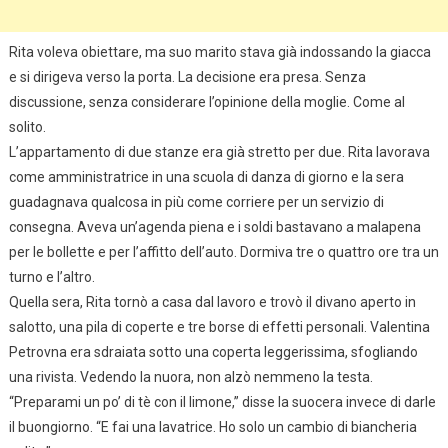
Rita voleva obiettare, ma suo marito stava già indossando la giacca
e si dirigeva verso la porta. La decisione era presa. Senza
discussione, senza considerare l’opinione della moglie. Come al
solito.
L’appartamento di due stanze era già stretto per due. Rita lavorava
come amministratrice in una scuola di danza di giorno e la sera
guadagnava qualcosa in più come corriere per un servizio di
consegna. Aveva un’agenda piena e i soldi bastavano a malapena
per le bollette e per l’affitto dell’auto. Dormiva tre o quattro ore tra un
turno e l’altro.
Quella sera, Rita tornò a casa dal lavoro e trovò il divano aperto in
salotto, una pila di coperte e tre borse di effetti personali. Valentina
Petrovna era sdraiata sotto una coperta leggerissima, sfogliando
una rivista. Vedendo la nuora, non alzò nemmeno la testa.
“Preparami un po’ di tè con il limone,” disse la suocera invece di darle
il buongiorno. “E fai una lavatrice. Ho solo un cambio di biancheria