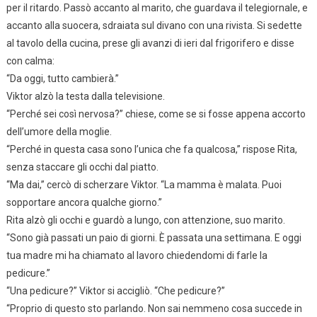
per il ritardo. Passò accanto al marito, che guardava il telegiornale, e
accanto alla suocera, sdraiata sul divano con una rivista. Si sedette
al tavolo della cucina, prese gli avanzi di ieri dal frigorifero e disse
con calma:
“Da oggi, tutto cambierà.”
Viktor alzò la testa dalla televisione.
“Perché sei così nervosa?” chiese, come se si fosse appena accorto
dell’umore della moglie.
“Perché in questa casa sono l’unica che fa qualcosa,” rispose Rita,
senza staccare gli occhi dal piatto.
“Ma dai,” cercò di scherzare Viktor. “La mamma è malata. Puoi
sopportare ancora qualche giorno.”
Rita alzò gli occhi e guardò a lungo, con attenzione, suo marito.
“Sono già passati un paio di giorni. È passata una settimana. E oggi
tua madre mi ha chiamato al lavoro chiedendomi di farle la
pedicure.”
“Una pedicure?” Viktor si accigliò. “Che pedicure?”
“Proprio di questo sto parlando. Non sai nemmeno cosa succede in