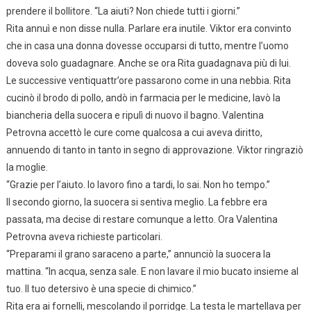
prendere il bollitore. “La aiuti? Non chiede tutti i giorni.”
Rita annuì e non disse nulla. Parlare era inutile. Viktor era convinto
che in casa una donna dovesse occuparsi di tutto, mentre l’uomo
doveva solo guadagnare. Anche se ora Rita guadagnava più di lui.
Le successive ventiquattr’ore passarono come in una nebbia. Rita
cucinò il brodo di pollo, andò in farmacia per le medicine, lavò la
biancheria della suocera e ripulì di nuovo il bagno. Valentina
Petrovna accettò le cure come qualcosa a cui aveva diritto,
annuendo di tanto in tanto in segno di approvazione. Viktor ringraziò
la moglie.
“Grazie per l’aiuto. Io lavoro fino a tardi, lo sai. Non ho tempo.”
Il secondo giorno, la suocera si sentiva meglio. La febbre era
passata, ma decise di restare comunque a letto. Ora Valentina
Petrovna aveva richieste particolari.
“Preparami il grano saraceno a parte,” annunciò la suocera la
mattina. “In acqua, senza sale. E non lavare il mio bucato insieme al
tuo. Il tuo detersivo è una specie di chimico.”
Rita era ai fornelli, mescolando il porridge. La testa le martellava per