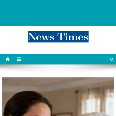
news 76 times
Контент души