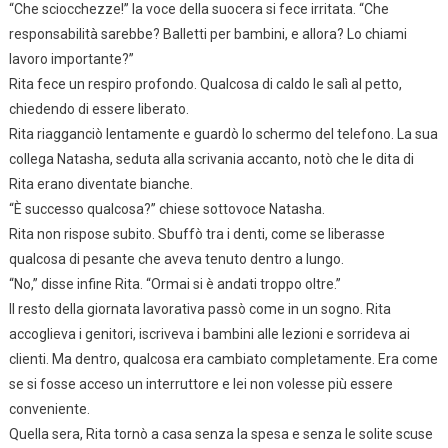
“Che sciocchezze!” la voce della suocera si fece irritata. “Che
responsabilità sarebbe? Balletti per bambini, e allora? Lo chiami
lavoro importante?”
Rita fece un respiro profondo. Qualcosa di caldo le salì al petto,
chiedendo di essere liberato.
Rita riagganciò lentamente e guardò lo schermo del telefono. La sua
collega Natasha, seduta alla scrivania accanto, notò che le dita di
Rita erano diventate bianche.
“È successo qualcosa?” chiese sottovoce Natasha.
Rita non rispose subito. Sbuffò tra i denti, come se liberasse
qualcosa di pesante che aveva tenuto dentro a lungo.
“No,” disse infine Rita. “Ormai si è andati troppo oltre.”
Il resto della giornata lavorativa passò come in un sogno. Rita
accoglieva i genitori, iscriveva i bambini alle lezioni e sorrideva ai
clienti. Ma dentro, qualcosa era cambiato completamente. Era come
se si fosse acceso un interruttore e lei non volesse più essere
conveniente.
Quella sera, Rita tornò a casa senza la spesa e senza le solite scuse