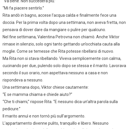
“Va bene. Non succederà più.”
“Mi fa piacere sentirlo.”
Rita andò in bagno, accese l’acqua calda e finalmente fece una
doccia. Per la prima volta dopo una settimana, non aveva fretta, non
pensava di dover dare da mangiare o pulire per qualcuno.
Nel fine settimana, Valentina Petrovna non chiamò. Anche Viktor
rimase in silenzio, solo ogni tanto gettando un’occhiata cauta alla
moglie. Come se temesse che Rita potesse ribellarsi di nuovo.
Ma Rita non si stava ribellando. Viveva semplicemente con calma,
cucinando per due, pulendo solo dopo se stessa e il marito. Lavorava
secondo il suo orario, non aspettava nessuno a casa e non
rispondeva a nessuno.
Una settimana dopo, Viktor chiese cautamente:
“E se mamma chiama e chiede aiuto?”
“Che ti chiami,” rispose Rita. “E nessuno dica un’altra parola sulla
pedicure.”
Il marito annuì e non tornò più sull’argomento.
L’appartamento divenne pulito, tranquillo e libero. Nessuno