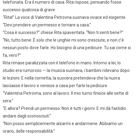
telefonata. Era il numero di casa. Rita rispose, pensando fosse
successo qualcosa di grave.
“Rita!” La voce di Valentina Petrovna suonava vivace ed esigente.
“Devi prendere un permesso e tornare a casa.”
“Cosa è successo?” chiese Rita spaventata. “Non ti senti bene?”
“No, tutto bene. È solo che le unghie mi sono cresciute, e non c’è
nessun posto dove farle. Ho bisogno di una pedicure. Tu sai come si
fa, vero?”
Rita rimase paralizzata con il telefono in mano. Intorno a lei, lo
studio era rumoroso — la musica suonava, i bambini ridevano dopo
le lezioni. E nella cornetta, la suocera pretendeva che la nuora
lasciasse il lavoro e venisse a casa per farle la pedicure.
“Valentina Petrovna, sono al lavoro. Il mio turno finisce alle sette di
sera.”
“E allora? Prendi un permesso. Non è tutti i giorni. E mi dà fastidio
andare dagli sconosciuti.”
“Non posso semplicemente alzarmi e andarmene. Abbiamo un
orario, delle responsabilità.”