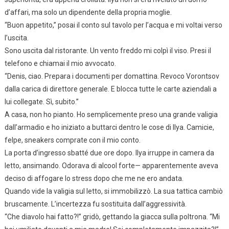
d’affari, ma solo un dipendente della propria moglie.
“Buon appetito,” posai il conto sul tavolo per l’acqua e mi voltai verso
l’uscita.
Sono uscita dal ristorante. Un vento freddo mi colpì il viso. Presi il
telefono e chiamai il mio avvocato.
“Denis, ciao. Prepara i documenti per domattina. Revoco Vorontsov
dalla carica di direttore generale. E blocca tutte le carte aziendali a
lui collegate. Sì, subito.”
A casa, non ho pianto. Ho semplicemente preso una grande valigia
dall’armadio e ho iniziato a buttarci dentro le cose di Ilya. Camicie,
felpe, sneakers comprate con il mio conto.
La porta d’ingresso sbatté due ore dopo. Ilya irruppe in camera da
letto, ansimando. Odorava di alcool forte— apparentemente aveva
deciso di affogare lo stress dopo che me ne ero andata.
Quando vide la valigia sul letto, si immobilizzò. La sua tattica cambiò
bruscamente. L’incertezza fu sostituita dall’aggressività.
“Che diavolo hai fatto?!” gridò, gettando la giacca sulla poltrona. “Mi