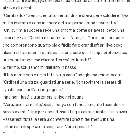
il latte. Dietro di lei, Ilya dondolava da un piede all’altro, ma nemmeno
alzava gli occhi.
“Cambiarlo?” Sentii che tutto dentro di me stava per esplodere. “Ilya
mi ha invitata a cena in onore del suo primo grande contratto.”
“Oh, su,” mia suocera fece una smorfia, come se avessi detto una
sciocchezza. “Questa è una festa di famiglia. Qui ci sono persone
che comprendono quanto sia difficile fare grandi affari. Ilya deve
rilassarsi tra i suoi. Ti sentiresti fuori posto qui. Troppo pretenzioso,
un menù troppo complicato. Perché torturarti?”
Si fermò, scrutandomi dall’alto in basso.
“Il tuo nome non è nella lista, vai a casa,” sogghignò mia suocera.
“Ordinati una pizza, guardati una serie. Non rovinare la serata di
Ilyusha con quell’aria ingrugnita.”
Inna non riuscì a trattenersi e rise nel pugno.
“Vera, sinceramente,” disse Tonya con tono allungato facendo un
passo avanti. “Una porzione d’insalata qui costa quanto i tuoi stivali.
Passeresti tutta la sera a convertire i prezzi del menù in una
settimana di spesa e a sospirare. Vai a riposarti.”