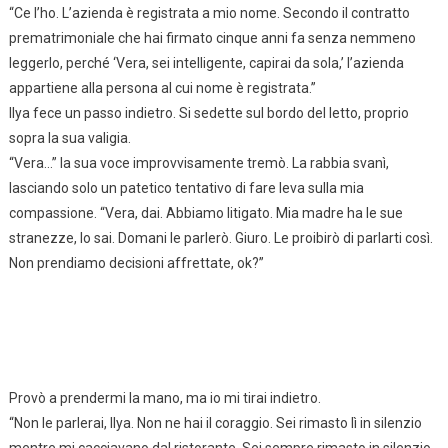
“Ce l’ho. L’azienda è registrata a mio nome. Secondo il contratto
prematrimoniale che hai firmato cinque anni fa senza nemmeno
leggerlo, perché ‘Vera, sei intelligente, capirai da sola,’ l’azienda
appartiene alla persona al cui nome è registrata.”
Ilya fece un passo indietro. Si sedette sul bordo del letto, proprio
sopra la sua valigia.
“Vera…” la sua voce improvvisamente tremò. La rabbia svanì,
lasciando solo un patetico tentativo di fare leva sulla mia
compassione. “Vera, dai. Abbiamo litigato. Mia madre ha le sue
stranezze, lo sai. Domani le parlerò. Giuro. Le proibirò di parlarti così.
Non prendiamo decisioni affrettate, ok?”
Provò a prendermi la mano, ma io mi tirai indietro.
“Non le parlerai, Ilya. Non ne hai il coraggio. Sei rimasto lì in silenzio