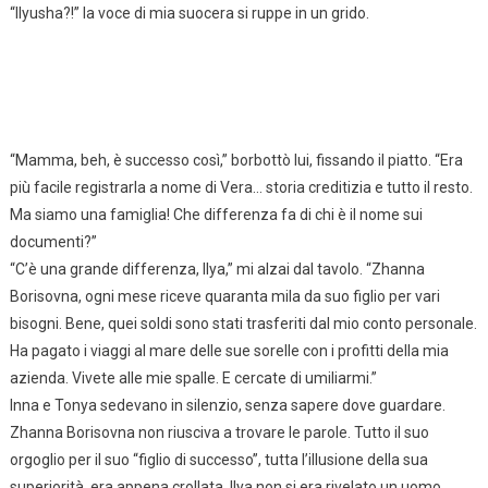
“Ilyusha?!” la voce di mia suocera si ruppe in un grido.
“Mamma, beh, è successo così,” borbottò lui, fissando il piatto. “Era
più facile registrarla a nome di Vera… storia creditizia e tutto il resto.
Ma siamo una famiglia! Che differenza fa di chi è il nome sui
documenti?”
“C’è una grande differenza, Ilya,” mi alzai dal tavolo. “Zhanna
Borisovna, ogni mese riceve quaranta mila da suo figlio per vari
bisogni. Bene, quei soldi sono stati trasferiti dal mio conto personale.
Ha pagato i viaggi al mare delle sue sorelle con i profitti della mia
azienda. Vivete alle mie spalle. E cercate di umiliarmi.”
Inna e Tonya sedevano in silenzio, senza sapere dove guardare.
Zhanna Borisovna non riusciva a trovare le parole. Tutto il suo
orgoglio per il suo “figlio di successo”, tutta l’illusione della sua
superiorità, era appena crollata. Ilya non si era rivelato un uomo