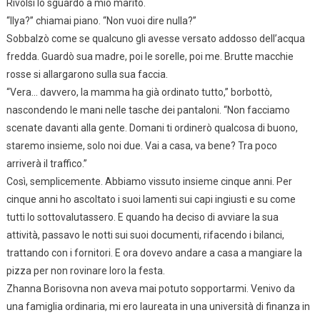
Rivolsi lo sguardo a mio marito.
“Ilya?” chiamai piano. “Non vuoi dire nulla?”
Sobbalzò come se qualcuno gli avesse versato addosso dell’acqua
fredda. Guardò sua madre, poi le sorelle, poi me. Brutte macchie
rosse si allargarono sulla sua faccia.
“Vera… davvero, la mamma ha già ordinato tutto,” borbottò,
nascondendo le mani nelle tasche dei pantaloni. “Non facciamo
scenate davanti alla gente. Domani ti ordinerò qualcosa di buono,
staremo insieme, solo noi due. Vai a casa, va bene? Tra poco
arriverà il traffico.”
Così, semplicemente. Abbiamo vissuto insieme cinque anni. Per
cinque anni ho ascoltato i suoi lamenti sui capi ingiusti e su come
tutti lo sottovalutassero. E quando ha deciso di avviare la sua
attività, passavo le notti sui suoi documenti, rifacendo i bilanci,
trattando con i fornitori. E ora dovevo andare a casa a mangiare la
pizza per non rovinare loro la festa.
Zhanna Borisovna non aveva mai potuto sopportarmi. Venivo da
una famiglia ordinaria, mi ero laureata in una università di finanza in