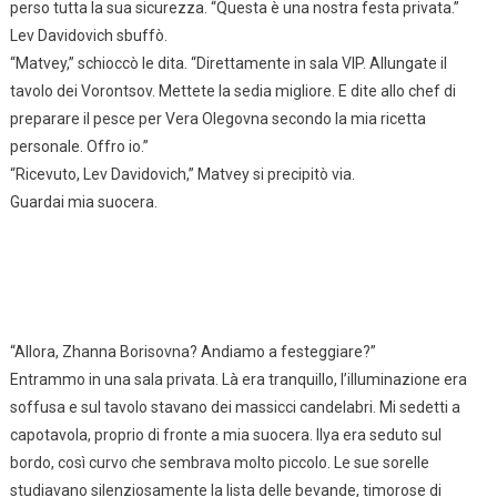
perso tutta la sua sicurezza. “Questa è una nostra festa privata.”
Lev Davidovich sbuffò.
“Matvey,” schioccò le dita. “Direttamente in sala VIP. Allungate il
tavolo dei Vorontsov. Mettete la sedia migliore. E dite allo chef di
preparare il pesce per Vera Olegovna secondo la mia ricetta
personale. Offro io.”
“Ricevuto, Lev Davidovich,” Matvey si precipitò via.
Guardai mia suocera.
“Allora, Zhanna Borisovna? Andiamo a festeggiare?”
Entrammo in una sala privata. Là era tranquillo, l’illuminazione era
soffusa e sul tavolo stavano dei massicci candelabri. Mi sedetti a
capotavola, proprio di fronte a mia suocera. Ilya era seduto sul
bordo, così curvo che sembrava molto piccolo. Le sue sorelle
studiavano silenziosamente la lista delle bevande, timorose di