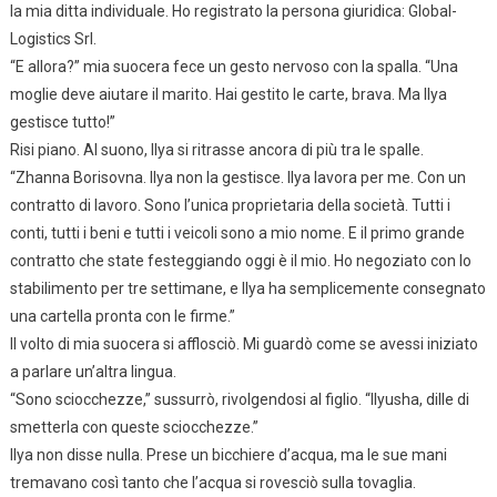
la mia ditta individuale. Ho registrato la persona giuridica: Global-
Logistics Srl.
“E allora?” mia suocera fece un gesto nervoso con la spalla. “Una
moglie deve aiutare il marito. Hai gestito le carte, brava. Ma Ilya
gestisce tutto!”
Risi piano. Al suono, Ilya si ritrasse ancora di più tra le spalle.
“Zhanna Borisovna. Ilya non la gestisce. Ilya lavora per me. Con un
contratto di lavoro. Sono l’unica proprietaria della società. Tutti i
conti, tutti i beni e tutti i veicoli sono a mio nome. E il primo grande
contratto che state festeggiando oggi è il mio. Ho negoziato con lo
stabilimento per tre settimane, e Ilya ha semplicemente consegnato
una cartella pronta con le firme.”
Il volto di mia suocera si afflosciò. Mi guardò come se avessi iniziato
a parlare un’altra lingua.
“Sono sciocchezze,” sussurrò, rivolgendosi al figlio. “Ilyusha, dille di
smetterla con queste sciocchezze.”
Ilya non disse nulla. Prese un bicchiere d’acqua, ma le sue mani
tremavano così tanto che l’acqua si rovesciò sulla tovaglia.