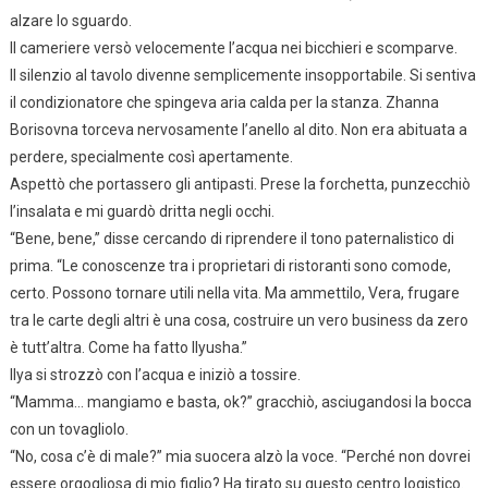
alzare lo sguardo.
Il cameriere versò velocemente l’acqua nei bicchieri e scomparve.
Il silenzio al tavolo divenne semplicemente insopportabile. Si sentiva
il condizionatore che spingeva aria calda per la stanza. Zhanna
Borisovna torceva nervosamente l’anello al dito. Non era abituata a
perdere, specialmente così apertamente.
Aspettò che portassero gli antipasti. Prese la forchetta, punzecchiò
l’insalata e mi guardò dritta negli occhi.
“Bene, bene,” disse cercando di riprendere il tono paternalistico di
prima. “Le conoscenze tra i proprietari di ristoranti sono comode,
certo. Possono tornare utili nella vita. Ma ammettilo, Vera, frugare
tra le carte degli altri è una cosa, costruire un vero business da zero
è tutt’altra. Come ha fatto Ilyusha.”
Ilya si strozzò con l’acqua e iniziò a tossire.
“Mamma… mangiamo e basta, ok?” gracchiò, asciugandosi la bocca
con un tovagliolo.
“No, cosa c’è di male?” mia suocera alzò la voce. “Perché non dovrei
essere orgogliosa di mio figlio? Ha tirato su questo centro logistico.