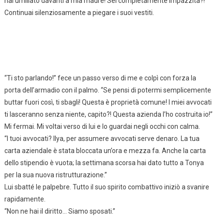
hai umiliato davanti a mia madre! Sei completamente impazzita?!”
Continuai silenziosamente a piegare i suoi vestiti.
“Ti sto parlando!” fece un passo verso di me e colpì con forza la
porta dell’armadio con il palmo. “Se pensi di potermi semplicemente
buttar fuori così, ti sbagli! Questa è proprietà comune! I miei avvocati
ti lasceranno senza niente, capito?! Questa azienda l’ho costruita io!”
Mi fermai. Mi voltai verso di lui e lo guardai negli occhi con calma.
“I tuoi avvocati? Ilya, per assumere avvocati serve denaro. La tua
carta aziendale è stata bloccata un’ora e mezza fa. Anche la carta
dello stipendio è vuota; la settimana scorsa hai dato tutto a Tonya
per la sua nuova ristrutturazione.”
Lui sbatté le palpebre. Tutto il suo spirito combattivo iniziò a svanire
rapidamente.
“Non ne hai il diritto… Siamo sposati.”