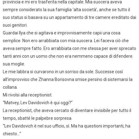
provincia e mi ero trasferita nella capitale. Mia suocera aveva
sempre considerato la sua famiglia ‘alta società’, anche se tutto il
suo status si basava su un appartamento di tre camere ereditato dai
suoi genitori.
Guardai Ilya che si agitava e improvvisamente capii una cosa
semplice. Non ero arrabbiata con mia suocera. Lei faceva ciò che
aveva sempre fatto. Ero arrabbiata con me stessa per aver sprecato
tanti anni con un uomo che non era nemmeno capace di difendere
sua moglie.
Le mie labbra si curvarono in un sorriso da sole. Successe così
all’improvviso che Zhanna Borisovna smise persino di sistemarsi la
collana.
Mi rivolsi alla receptionist.
“Matvey, Lev Davidovich è qui oggi?”
La receptionist, che aveva cercato di diventare invisibile per tutto il
tempo, sbatté le palpebre sorpresa.
“Lev Davidovich è nel suo ufficio, sì. Ma ha questioni importanti, ha
chiesto…”