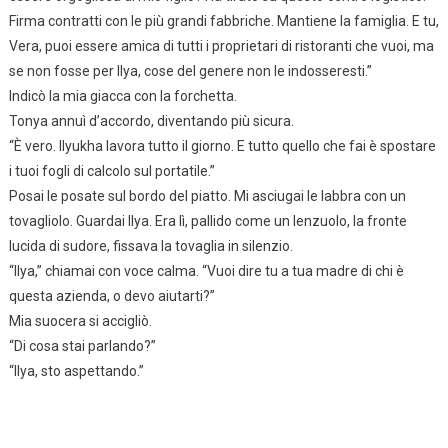
Firma contratti con le più grandi fabbriche. Mantiene la famiglia. E tu,
Vera, puoi essere amica di tutti i proprietari di ristoranti che vuoi, ma
se non fosse per Ilya, cose del genere non le indosseresti.”
Indicò la mia giacca con la forchetta.
Tonya annuì d’accordo, diventando più sicura.
“È vero. Ilyukha lavora tutto il giorno. E tutto quello che fai è spostare
i tuoi fogli di calcolo sul portatile.”
Posai le posate sul bordo del piatto. Mi asciugai le labbra con un
tovagliolo. Guardai Ilya. Era lì, pallido come un lenzuolo, la fronte
lucida di sudore, fissava la tovaglia in silenzio.
“Ilya,” chiamai con voce calma. “Vuoi dire tu a tua madre di chi è
questa azienda, o devo aiutarti?”
Mia suocera si accigliò.
“Di cosa stai parlando?”
“Ilya, sto aspettando.”