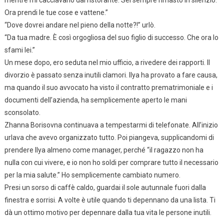
mentre mi cacciavano dal ristorante. Sei sempre rimasto in silenzio.
Ora prendi le tue cose e vattene.”
“Dove dovrei andare nel pieno della notte?!” urlò.
“Da tua madre. È così orgogliosa del suo figlio di successo. Che ora lo
sfami lei.”
Un mese dopo, ero seduta nel mio ufficio, a rivedere dei rapporti. Il
divorzio è passato senza inutili clamori. Ilya ha provato a fare causa,
ma quando il suo avvocato ha visto il contratto prematrimoniale e i
documenti dell’azienda, ha semplicemente aperto le mani
sconsolato.
Zhanna Borisovna continuava a tempestarmi di telefonate. All’inizio
urlava che avevo organizzato tutto. Poi piangeva, supplicandomi di
prendere Ilya almeno come manager, perché “il ragazzo non ha
nulla con cui vivere, e io non ho soldi per comprare tutto il necessario
per la mia salute.” Ho semplicemente cambiato numero.
Presi un sorso di caffè caldo, guardai il sole autunnale fuori dalla
finestra e sorrisi. A volte è utile quando ti depennano da una lista. Ti
dà un ottimo motivo per depennare dalla tua vita le persone inutili.