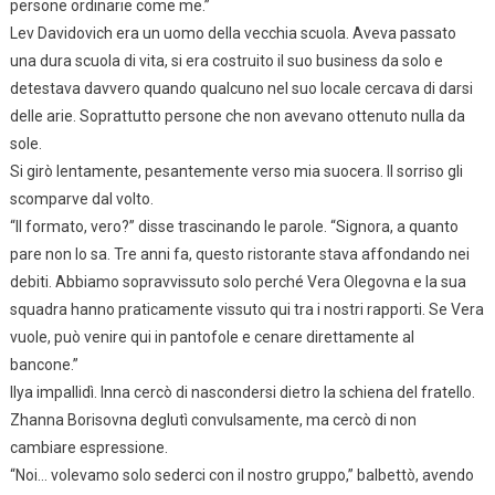
persone ordinarie come me.”
Lev Davidovich era un uomo della vecchia scuola. Aveva passato
una dura scuola di vita, si era costruito il suo business da solo e
detestava davvero quando qualcuno nel suo locale cercava di darsi
delle arie. Soprattutto persone che non avevano ottenuto nulla da
sole.
Si girò lentamente, pesantemente verso mia suocera. Il sorriso gli
scomparve dal volto.
“Il formato, vero?” disse trascinando le parole. “Signora, a quanto
pare non lo sa. Tre anni fa, questo ristorante stava affondando nei
debiti. Abbiamo sopravvissuto solo perché Vera Olegovna e la sua
squadra hanno praticamente vissuto qui tra i nostri rapporti. Se Vera
vuole, può venire qui in pantofole e cenare direttamente al
bancone.”
Ilya impallidì. Inna cercò di nascondersi dietro la schiena del fratello.
Zhanna Borisovna deglutì convulsamente, ma cercò di non
cambiare espressione.
“Noi… volevamo solo sederci con il nostro gruppo,” balbettò, avendo