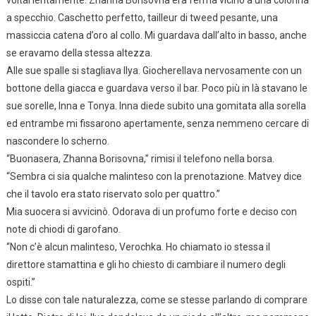
voltai lentamente. Zhanna Borisovna era ferma vicino a una colonna
a specchio. Caschetto perfetto, tailleur di tweed pesante, una
massiccia catena d’oro al collo. Mi guardava dall’alto in basso, anche
se eravamo della stessa altezza.
Alle sue spalle si stagliava Ilya. Giocherellava nervosamente con un
bottone della giacca e guardava verso il bar. Poco più in là stavano le
sue sorelle, Inna e Tonya. Inna diede subito una gomitata alla sorella
ed entrambe mi fissarono apertamente, senza nemmeno cercare di
nascondere lo scherno.
“Buonasera, Zhanna Borisovna,” rimisi il telefono nella borsa.
“Sembra ci sia qualche malinteso con la prenotazione. Matvey dice
che il tavolo era stato riservato solo per quattro.”
Mia suocera si avvicinò. Odorava di un profumo forte e deciso con
note di chiodi di garofano.
“Non c’è alcun malinteso, Verochka. Ho chiamato io stessa il
direttore stamattina e gli ho chiesto di cambiare il numero degli
ospiti.”
Lo disse con tale naturalezza, come se stesse parlando di comprare