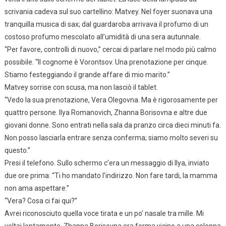
scrivania cadeva sul suo cartellino: Matvey. Nel foyer suonava una
tranquilla musica di sax; dal guardaroba arrivava il profumo di un
costoso profumo mescolato all’umidità di una sera autunnale.
“Per favore, controlli di nuovo,” cercai di parlare nel modo più calmo
possibile. “Il cognome è Vorontsov. Una prenotazione per cinque.
Stiamo festeggiando il grande affare di mio marito.”
Matvey sorrise con scusa, ma non lasciò il tablet.
“Vedo la sua prenotazione, Vera Olegovna. Ma è rigorosamente per
quattro persone. Ilya Romanovich, Zhanna Borisovna e altre due
giovani donne. Sono entrati nella sala da pranzo circa dieci minuti fa.
Non posso lasciarla entrare senza conferma; siamo molto severi su
questo.”
Presi il telefono. Sullo schermo c’era un messaggio di Ilya, inviato
due ore prima: “Ti ho mandato l’indirizzo. Non fare tardi, la mamma
non ama aspettare.”
“Vera? Cosa ci fai qui?”
Avrei riconosciuto quella voce tirata e un po’ nasale tra mille. Mi