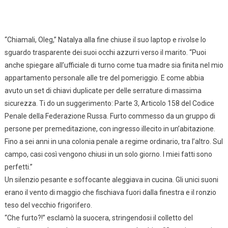
“Chiamali, Oleg,” Natalya alla fine chiuse il suo laptop e rivolse lo
sguardo trasparente dei suoi occhi azzurri verso il marito. “Puoi
anche spiegare all’ufficiale di turno come tua madre sia finita nel mio
appartamento personale alle tre del pomeriggio. E come abbia
avuto un set di chiavi duplicate per delle serrature di massima
sicurezza. Ti do un suggerimento: Parte 3, Articolo 158 del Codice
Penale della Federazione Russa. Furto commesso da un gruppo di
persone per premeditazione, con ingresso illecito in un’abitazione.
Fino a sei anni in una colonia penale a regime ordinario, tra l’altro. Sul
campo, casi così vengono chiusi in un solo giorno. I miei fatti sono
perfetti.”
Un silenzio pesante e soffocante aleggiava in cucina. Gli unici suoni
erano il vento di maggio che fischiava fuori dalla finestra e il ronzio
teso del vecchio frigorifero.
“Che furto?!” esclamò la suocera, stringendosi il colletto del