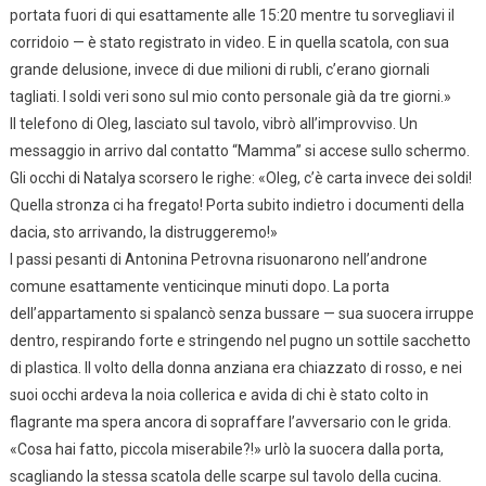
portata fuori di qui esattamente alle 15:20 mentre tu sorvegliavi il
corridoio — è stato registrato in video. E in quella scatola, con sua
grande delusione, invece di due milioni di rubli, c’erano giornali
tagliati. I soldi veri sono sul mio conto personale già da tre giorni.»
Il telefono di Oleg, lasciato sul tavolo, vibrò all’improvviso. Un
messaggio in arrivo dal contatto “Mamma” si accese sullo schermo.
Gli occhi di Natalya scorsero le righe: «Oleg, c’è carta invece dei soldi!
Quella stronza ci ha fregato! Porta subito indietro i documenti della
dacia, sto arrivando, la distruggeremo!»
I passi pesanti di Antonina Petrovna risuonarono nell’androne
comune esattamente venticinque minuti dopo. La porta
dell’appartamento si spalancò senza bussare — sua suocera irruppe
dentro, respirando forte e stringendo nel pugno un sottile sacchetto
di plastica. Il volto della donna anziana era chiazzato di rosso, e nei
suoi occhi ardeva la noia collerica e avida di chi è stato colto in
flagrante ma spera ancora di sopraffare l’avversario con le grida.
«Cosa hai fatto, piccola miserabile?!» urlò la suocera dalla porta,
scagliando la stessa scatola delle scarpe sul tavolo della cucina.