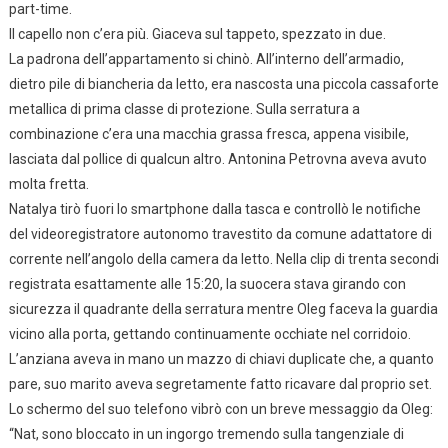
part-time.
Il capello non c’era più. Giaceva sul tappeto, spezzato in due.
La padrona dell’appartamento si chinò. All’interno dell’armadio,
dietro pile di biancheria da letto, era nascosta una piccola cassaforte
metallica di prima classe di protezione. Sulla serratura a
combinazione c’era una macchia grassa fresca, appena visibile,
lasciata dal pollice di qualcun altro. Antonina Petrovna aveva avuto
molta fretta.
Natalya tirò fuori lo smartphone dalla tasca e controllò le notifiche
del videoregistratore autonomo travestito da comune adattatore di
corrente nell’angolo della camera da letto. Nella clip di trenta secondi
registrata esattamente alle 15:20, la suocera stava girando con
sicurezza il quadrante della serratura mentre Oleg faceva la guardia
vicino alla porta, gettando continuamente occhiate nel corridoio.
L’anziana aveva in mano un mazzo di chiavi duplicate che, a quanto
pare, suo marito aveva segretamente fatto ricavare dal proprio set.
Lo schermo del suo telefono vibrò con un breve messaggio da Oleg:
“Nat, sono bloccato in un ingorgo tremendo sulla tangenziale di