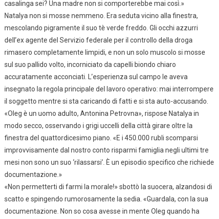
casalinga sei? Una madre non si comporterebbe mai così.»
Natalya non si mosse nemmeno. Era seduta vicino alla finestra,
mescolando pigramente il suo tè verde freddo. Gli occhi azzurri
dell’ex agente del Servizio federale per il controllo della droga
rimasero completamente limpidi, e non un solo muscolo si mosse
sul suo pallido volto, incorniciato da capelli biondo chiaro
accuratamente acconciati. L’esperienza sul campo le aveva
insegnato la regola principale del lavoro operativo: mai interrompere
il soggetto mentre si sta caricando di fatti e si sta auto-accusando.
«Oleg è un uomo adulto, Antonina Petrovna», rispose Natalya in
modo secco, osservando i grigi uccelli della città girare oltre la
finestra del quattordicesimo piano. «E i 450.000 rubli scomparsi
improvvisamente dal nostro conto risparmi famiglia negli ultimi tre
mesi non sono un suo ‘rilassarsi’. È un episodio specifico che richiede
documentazione.»
«Non permetterti di farmi la morale!» sbottò la suocera, alzandosi di
scatto e spingendo rumorosamente la sedia. «Guardala, con la sua
documentazione. Non so cosa avesse in mente Oleg quando ha