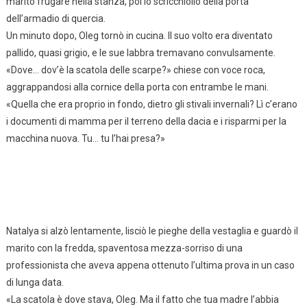
marito frugare nella stanza, poi lo scricchiolio della porta
dell’armadio di quercia.
Un minuto dopo, Oleg tornò in cucina. Il suo volto era diventato
pallido, quasi grigio, e le sue labbra tremavano convulsamente.
«Dove… dov’è la scatola delle scarpe?» chiese con voce roca,
aggrappandosi alla cornice della porta con entrambe le mani.
«Quella che era proprio in fondo, dietro gli stivali invernali? Lì c’erano
i documenti di mamma per il terreno della dacia e i risparmi per la
macchina nuova. Tu… tu l’hai presa?»
Natalya si alzò lentamente, lisciò le pieghe della vestaglia e guardò il
marito con la fredda, spaventosa mezza-sorriso di una
professionista che aveva appena ottenuto l’ultima prova in un caso
di lunga data.
«La scatola è dove stava, Oleg. Ma il fatto che tua madre l’abbia