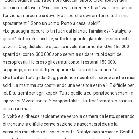
“Quella stupida app fa sempre cilecca!” sbottò Oleg, sbattendo il
bicchiere sul tavolo. “Ecco cosa vai a credere. Il software cinese non
funziona mai come si deve. E poi, perché dovrei riferire tutti i miei
spostamenti? Sono un uomo. Porto a casa i soldi!”
«Lo guadagni, oppure lo tiri fuori dal bilancio familiare?» Natalya lo
guardò dritto negli occhi e, sotto lo sguardo glaciale dei suoi occhi
azzurri, Oleg distolse lo sguardo involontariamente. «Dei 450.000
spariti dal conto, 300.000 sono serviti a saldare i tuoi debiti dei
microprestiti. Ho preso gli estratti conto. I restanti 150.000,
suppongo, sono andati per riparare la dacia di tua madre?»
«Ne ho il diritto!» gridò Oleg, perdendo il controllo. «Sono anche i miei
soldi! La mamma sta costruendo una veranda estiva lì. È difficile per
lei. E tu tremi per ogni kopek. Tutto quello a cui pensi sono schemi e
ispezioni. Vivere con te è insopportabile. Hai trasformato la casa in
una caserma!»
Si voltò e si diresse rapidamente verso la camera da letto, sperando
di troncare la difficile conversazione e nascondersi dietro la
consueta maschera del risentimento. Natalya non si mosse. Sentì il