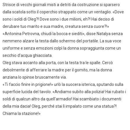
Strisce di vecchi giornali misti a detriti da costruzione si sparsero
dalla scatola sotto il coperchio strappato come un ventaglio. «Dove
sono i soldi di Oleg?! Dove sono i due milioni, eh?! Hai deciso di
derubare tuo marito e sua madre, creatura senza cuore?!»
«Antonina Petrovna, chiudi la bocca e siediti», disse Natalya senza
nemmeno alzare la testa dallo schermo del portatile. La sua voce
uniforme e senza emozioni colpì la donna sopraggiunta come un
secchio d’acqua ghiacciata.
Oleg stava accanto alla porta, con la testa tra le spalle. Cercò
debolmente di afferrare la madre per il gomito, ma la donna
anziana lo spinse bruscamente via.
«Ti faccio finire in prigione!» urlò la suocera isterica, sputando sulla
superficie lucida del tavolo. «Andiamo subito alla polizia! Hai rubato i
soldi di qualcun altro da quell’armadio! Hai scambiato i documenti
della mia dacia! Oleg, perché stai lì impalato come una statua?!
Chiama la stazione!»