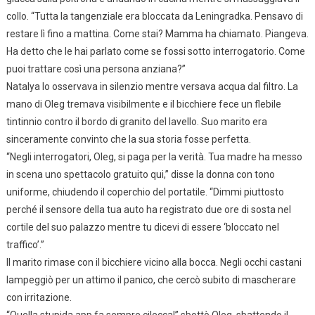
collo. “Tutta la tangenziale era bloccata da Leningradka. Pensavo di
restare lì fino a mattina. Come stai? Mamma ha chiamato. Piangeva.
Ha detto che le hai parlato come se fossi sotto interrogatorio. Come
puoi trattare così una persona anziana?”
Natalya lo osservava in silenzio mentre versava acqua dal filtro. La
mano di Oleg tremava visibilmente e il bicchiere fece un flebile
tintinnio contro il bordo di granito del lavello. Suo marito era
sinceramente convinto che la sua storia fosse perfetta.
“Negli interrogatori, Oleg, si paga per la verità. Tua madre ha messo
in scena uno spettacolo gratuito qui,” disse la donna con tono
uniforme, chiudendo il coperchio del portatile. “Dimmi piuttosto
perché il sensore della tua auto ha registrato due ore di sosta nel
cortile del suo palazzo mentre tu dicevi di essere ‘bloccato nel
traffico’.”
Il marito rimase con il bicchiere vicino alla bocca. Negli occhi castani
lampeggiò per un attimo il panico, che cercò subito di mascherare
con irritazione.