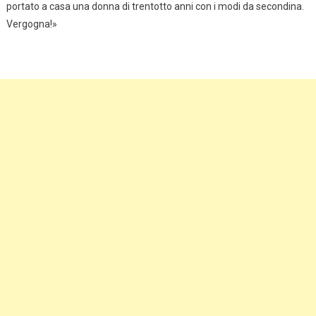
portato a casa una donna di trentotto anni con i modi da secondina.
Vergogna!»