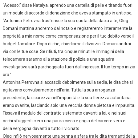
“Adesso,” disse Natalya, aprendo una cartella di pelle e tirando fuori
un modulo di accordo di donazione che aveva stampato in anticipo,
“Antonina Petrovna trasferisce la sua quota della dacia a te, Oleg.
Domani mattina andremo dal notaio e registreremo interamente la
proprietà a mio nome come compensazione per il tuo debito verso il
budget familiare. Dopo di che, chiediamo il divorzio. Domani andrai
via con le tue cose. Se rifiuti, tra cinque minuti le immagini della
telecamera saranno alla stazione di polizia e una squadra
investigativa sarà parcheggiata fuori dall’ingresso. Il tuo tempo inizia
ora.”
Antonina Petrovna si accasciò debolmente sulla sedia, le dita che si
agitavano convulsamente nell’aria. Tutta la sua arroganza
precedente, la sicurezza nell’impunità e la sua fierezza autoritaria
erano svanite, lasciando solo una vecchia donna pietosa e impaurita.
Fissava il modulo del contratto sistemato davanti a lei, e nei suoi
occhi sfuggenti c’era una paura cieca e grigia del carcere vero e
della vergogna davanti a tutto il vicinato.
Oleg infilò nervosamente una penna a sfera tra le dita tremanti della