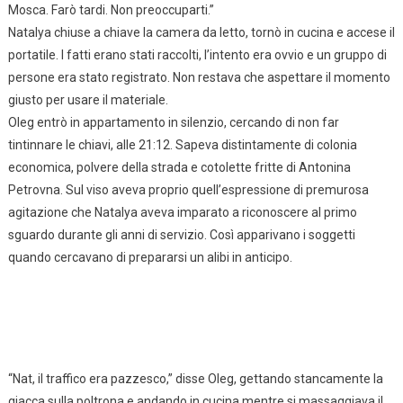
Mosca. Farò tardi. Non preoccuparti.”
Natalya chiuse a chiave la camera da letto, tornò in cucina e accese il
portatile. I fatti erano stati raccolti, l’intento era ovvio e un gruppo di
persone era stato registrato. Non restava che aspettare il momento
giusto per usare il materiale.
Oleg entrò in appartamento in silenzio, cercando di non far
tintinnare le chiavi, alle 21:12. Sapeva distintamente di colonia
economica, polvere della strada e cotolette fritte di Antonina
Petrovna. Sul viso aveva proprio quell’espressione di premurosa
agitazione che Natalya aveva imparato a riconoscere al primo
sguardo durante gli anni di servizio. Così apparivano i soggetti
quando cercavano di prepararsi un alibi in anticipo.
“Nat, il traffico era pazzesco,” disse Oleg, gettando stancamente la
giacca sulla poltrona e andando in cucina mentre si massaggiava il