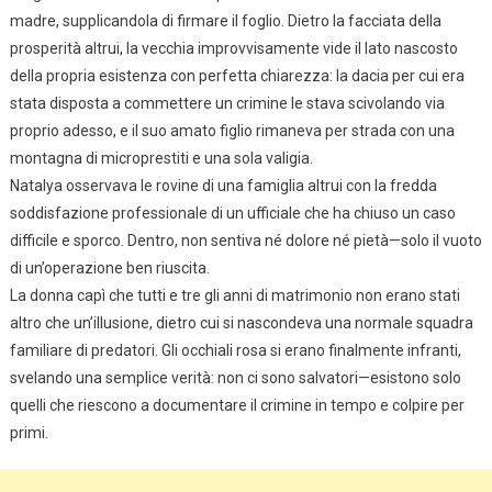
madre, supplicandola di firmare il foglio. Dietro la facciata della
prosperità altrui, la vecchia improvvisamente vide il lato nascosto
della propria esistenza con perfetta chiarezza: la dacia per cui era
stata disposta a commettere un crimine le stava scivolando via
proprio adesso, e il suo amato figlio rimaneva per strada con una
montagna di microprestiti e una sola valigia.
Natalya osservava le rovine di una famiglia altrui con la fredda
soddisfazione professionale di un ufficiale che ha chiuso un caso
difficile e sporco. Dentro, non sentiva né dolore né pietà—solo il vuoto
di un’operazione ben riuscita.
La donna capì che tutti e tre gli anni di matrimonio non erano stati
altro che un’illusione, dietro cui si nascondeva una normale squadra
familiare di predatori. Gli occhiali rosa si erano finalmente infranti,
svelando una semplice verità: non ci sono salvatori—esistono solo
quelli che riescono a documentare il crimine in tempo e colpire per
primi.