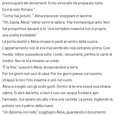
preoccuparti dei documenti. Il mio avvocato ha preparato tutto.
Dovrai solo firmare.”
“Come hai potuto…” Alina stava per scoppiare in lacrime.
“Oh, basta, Alina,” Viktor serrò le labbra. “Hai trentacinque anni. Non
hai prospettive davanti a te. Una semplice maestra non è proprio
una scelta invidiabile.”
La porta sbatté e Alina rimase in piedi al centro della cucina.
L’appartamento non le era mai sembrato così estraneo prima. Così
freddo. Viktor possedeva tutto. I soldi, i documenti, perfino le carte di
credito. Non le era rimasto un soldo.
“È la fine,” sussurrò Alina, accasciandosi a terra.
Per tre giorni non uscì di casa. Per tre giorni pianse sul cuscino,
strappò le loro foto insieme e urlò nel vuoto.
Alina si svegliò con gli occhi gonfi. Dentro di lei era scesa una strana
calma. Si alzò dal letto, si lavò il viso con acqua fredda e aprì
l’armadio. Sul ripiano più alto c’era una cartella. La prese, togliendo la
polvere con il palmo della mano.
“Un diploma con lode,” sogghignò Alina, guardando il documento.