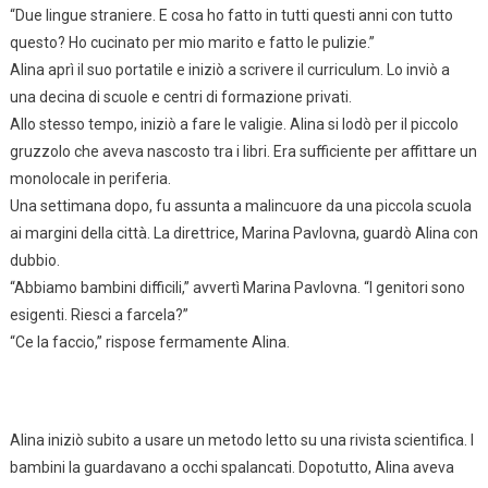
“Due lingue straniere. E cosa ho fatto in tutti questi anni con tutto
questo? Ho cucinato per mio marito e fatto le pulizie.”
Alina aprì il suo portatile e iniziò a scrivere il curriculum. Lo inviò a
una decina di scuole e centri di formazione privati.
Allo stesso tempo, iniziò a fare le valigie. Alina si lodò per il piccolo
gruzzolo che aveva nascosto tra i libri. Era sufficiente per affittare un
monolocale in periferia.
Una settimana dopo, fu assunta a malincuore da una piccola scuola
ai margini della città. La direttrice, Marina Pavlovna, guardò Alina con
dubbio.
“Abbiamo bambini difficili,” avvertì Marina Pavlovna. “I genitori sono
esigenti. Riesci a farcela?”
“Ce la faccio,” rispose fermamente Alina.
Alina iniziò subito a usare un metodo letto su una rivista scientifica. I
bambini la guardavano a occhi spalancati. Dopotutto, Alina aveva