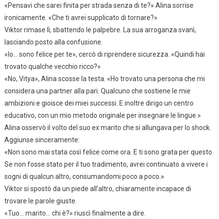
«Pensavi che sarei finita per strada senza di te?» Alina sorrise
ironicamente. «Che ti avrei supplicato di tornare?»
Viktor rimase lì, sbattendo le palpebre. La sua arroganza svanì,
lasciando posto alla confusione.
«Io… sono felice per te», cercò di riprendere sicurezza. «Quindi hai
trovato qualche vecchio ricco?»
«No, Vitya», Alina scosse la testa. «Ho trovato una persona che mi
considera una partner alla pari. Qualcuno che sostiene le mie
ambizioni e gioisce dei miei successi. E inoltre dirigo un centro
educativo, con un mio metodo originale per insegnare le lingue.»
Alina osservò il volto del suo ex marito che si allungava per lo shock.
Aggiunse sinceramente:
«Non sono mai stata così felice come ora. E ti sono grata per questo.
Se non fosse stato per il tuo tradimento, avrei continuato a vivere i
sogni di qualcun altro, consumandomi poco a poco.»
Viktor si spostò da un piede all’altro, chiaramente incapace di
trovare le parole giuste.
«Tuo… marito… chi è?» riuscì finalmente a dire.