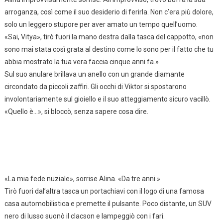
arroganza, così come il suo desiderio di ferirla. Non c’era più dolore,
solo un leggero stupore per aver amato un tempo quell’uomo.
«Sai, Vitya», tirò fuori la mano destra dalla tasca del cappotto, «non
sono mai stata così grata al destino come lo sono per il fatto che tu
abbia mostrato la tua vera faccia cinque anni fa.»
Sul suo anulare brillava un anello con un grande diamante
circondato da piccoli zaffiri. Gli occhi di Viktor si spostarono
involontariamente sul gioiello e il suo atteggiamento sicuro vacillò.
«Quello è…», si bloccò, senza sapere cosa dire.
«La mia fede nuziale», sorrise Alina. «Da tre anni.»
Tirò fuori dal’altra tasca un portachiavi con il logo di una famosa
casa automobilistica e premette il pulsante. Poco distante, un SUV
nero di lusso suonò il clacson e lampeggiò con i fari.