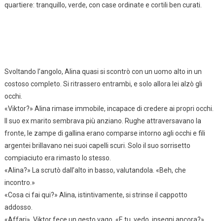
quartiere: tranquillo, verde, con case ordinate e cortili ben curati.
Svoltando l’angolo, Alina quasi si scontrò con un uomo alto in un
costoso completo. Si ritrassero entrambi, e solo allora lei alzò gli
occhi.
«Viktor?» Alina rimase immobile, incapace di credere ai propri occhi.
Il suo ex marito sembrava più anziano. Rughe attraversavano la
fronte, le zampe di gallina erano comparse intorno agli occhi e fili
argentei brillavano nei suoi capelli scuri. Solo il suo sorrisetto
compiaciuto era rimasto lo stesso.
«Alina?» La scrutò dall’alto in basso, valutandola. «Beh, che
incontro.»
«Cosa ci fai qui?» Alina, istintivamente, si strinse il cappotto
addosso.
«Affari», Viktor fece un gesto vago. «E tu, vedo, insegni ancora?»