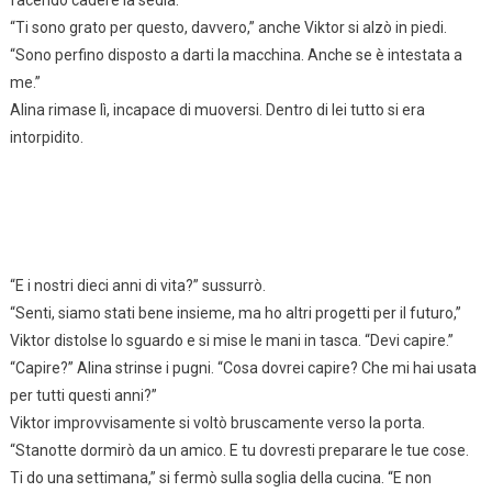
facendo cadere la sedia.
“Ti sono grato per questo, davvero,” anche Viktor si alzò in piedi.
“Sono perfino disposto a darti la macchina. Anche se è intestata a
me.”
Alina rimase lì, incapace di muoversi. Dentro di lei tutto si era
intorpidito.
“E i nostri dieci anni di vita?” sussurrò.
“Senti, siamo stati bene insieme, ma ho altri progetti per il futuro,”
Viktor distolse lo sguardo e si mise le mani in tasca. “Devi capire.”
“Capire?” Alina strinse i pugni. “Cosa dovrei capire? Che mi hai usata
per tutti questi anni?”
Viktor improvvisamente si voltò bruscamente verso la porta.
“Stanotte dormirò da un amico. E tu dovresti preparare le tue cose.
Ti do una settimana,” si fermò sulla soglia della cucina. “E non