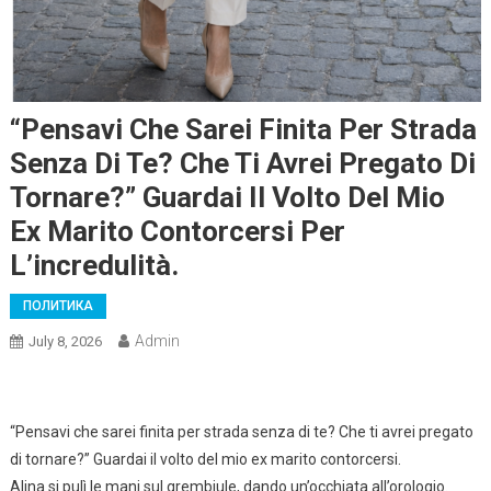
“Pensavi Che Sarei Finita Per Strada
Senza Di Te? Che Ti Avrei Pregato Di
Tornare?” Guardai Il Volto Del Mio
Ex Marito Contorcersi Per
L’incredulità.
ПОЛИТИКА
Admin
July 8, 2026
“Pensavi che sarei finita per strada senza di te? Che ti avrei pregato
di tornare?” Guardai il volto del mio ex marito contorcersi.
Alina si pulì le mani sul grembiule, dando un’occhiata all’orologio.