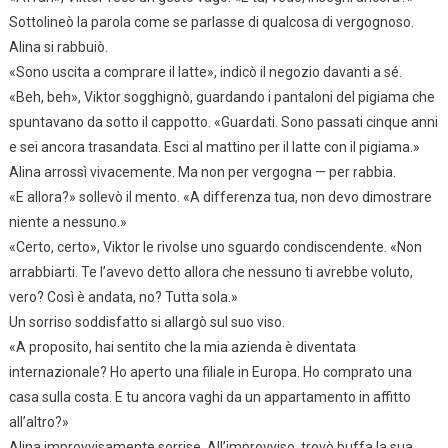
Sottolineò la parola come se parlasse di qualcosa di vergognoso.
Alina si rabbuiò.
«Sono uscita a comprare il latte», indicò il negozio davanti a sé.
«Beh, beh», Viktor sogghignò, guardando i pantaloni del pigiama che
spuntavano da sotto il cappotto. «Guardati. Sono passati cinque anni
e sei ancora trasandata. Esci al mattino per il latte con il pigiama.»
Alina arrossì vivacemente. Ma non per vergogna — per rabbia.
«E allora?» sollevò il mento. «A differenza tua, non devo dimostrare
niente a nessuno.»
«Certo, certo», Viktor le rivolse uno sguardo condiscendente. «Non
arrabbiarti. Te l’avevo detto allora che nessuno ti avrebbe voluto,
vero? Così è andata, no? Tutta sola.»
Un sorriso soddisfatto si allargò sul suo viso.
«A proposito, hai sentito che la mia azienda è diventata
internazionale? Ho aperto una filiale in Europa. Ho comprato una
casa sulla costa. E tu ancora vaghi da un appartamento in affitto
all’altro?»
Alina improvvisamente sorrise. All’improvviso, trovò buffa la sua