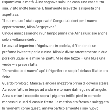
risparmiava la metà. Alina sognava solo una cosa: una casa tutta
sua. Visitò molte banche. E finalmente ricevette la risposta che
aspettava:
“Il suo mutuo è stato approvato! Congratulazioni per il nuovo
appartamento, Alina Sergeyevna.”
Cinque anni passarono in un lampo prima che Alina riuscisse anche
solo a voltarsi indietro.
Le uova al tegamino sfrigolavano in padella, diffondendo un
profumo invitante per la cucina. Alina le divise attentamente in due
porzioni uguali e le mise nei piatti. Mise due tazze — una blu e una
verde — e prese il latte.
“Dimenticato di nuovo,” aprì il frigorifero e sospirò delusa. Il latte era
finito.
Guardò l’orologio. Mancava ancora mezz’ora prima di doversi alzare.
Avrebbe fatto in tempo ad andare e tornare dal negozio all’angolo.
Alina si mise il cappotto sopra il pigiama, infilò i piedi in comode
mocassini e uscì di casa in fretta. La mattina era fresca e soleggiata.
In momenti come questi, amava particolarmente il suo nuovo