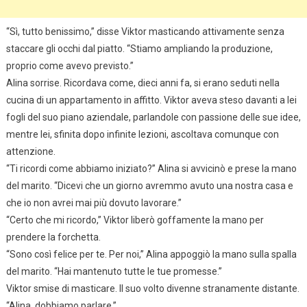
“Sì, tutto benissimo,” disse Viktor masticando attivamente senza
staccare gli occhi dal piatto. “Stiamo ampliando la produzione,
proprio come avevo previsto.”
Alina sorrise. Ricordava come, dieci anni fa, si erano seduti nella
cucina di un appartamento in affitto. Viktor aveva steso davanti a lei
fogli del suo piano aziendale, parlandole con passione delle sue idee,
mentre lei, sfinita dopo infinite lezioni, ascoltava comunque con
attenzione.
“Ti ricordi come abbiamo iniziato?” Alina si avvicinò e prese la mano
del marito. “Dicevi che un giorno avremmo avuto una nostra casa e
che io non avrei mai più dovuto lavorare.”
“Certo che mi ricordo,” Viktor liberò goffamente la mano per
prendere la forchetta.
“Sono così felice per te. Per noi,” Alina appoggiò la mano sulla spalla
del marito. “Hai mantenuto tutte le tue promesse.”
Viktor smise di masticare. Il suo volto divenne stranamente distante.
“Alina, dobbiamo parlare.”