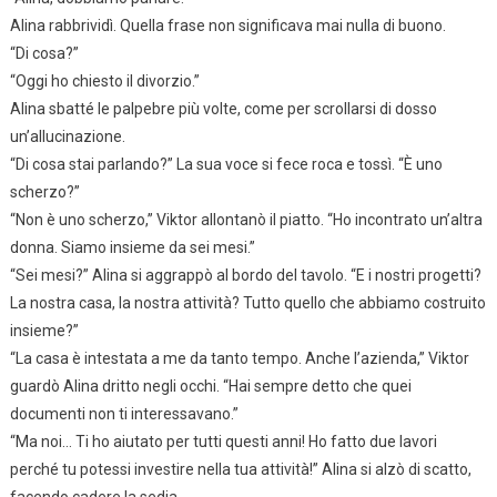
Alina rabbrividì. Quella frase non significava mai nulla di buono.
“Di cosa?”
“Oggi ho chiesto il divorzio.”
Alina sbatté le palpebre più volte, come per scrollarsi di dosso
un’allucinazione.
“Di cosa stai parlando?” La sua voce si fece roca e tossì. “È uno
scherzo?”
“Non è uno scherzo,” Viktor allontanò il piatto. “Ho incontrato un’altra
donna. Siamo insieme da sei mesi.”
“Sei mesi?” Alina si aggrappò al bordo del tavolo. “E i nostri progetti?
La nostra casa, la nostra attività? Tutto quello che abbiamo costruito
insieme?”
“La casa è intestata a me da tanto tempo. Anche l’azienda,” Viktor
guardò Alina dritto negli occhi. “Hai sempre detto che quei
documenti non ti interessavano.”
“Ma noi… Ti ho aiutato per tutti questi anni! Ho fatto due lavori
perché tu potessi investire nella tua attività!” Alina si alzò di scatto,