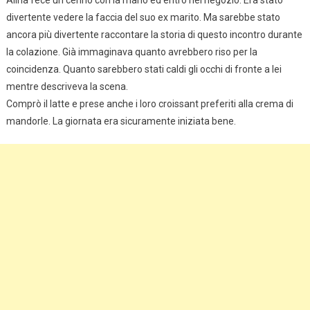
Alina fece un cenno con la mano ed entrò nel negozio. Era stato
divertente vedere la faccia del suo ex marito. Ma sarebbe stato
ancora più divertente raccontare la storia di questo incontro durante
la colazione. Già immaginava quanto avrebbero riso per la
coincidenza. Quanto sarebbero stati caldi gli occhi di fronte a lei
mentre descriveva la scena.
Comprò il latte e prese anche i loro croissant preferiti alla crema di
mandorle. La giornata era sicuramente iniziata bene.