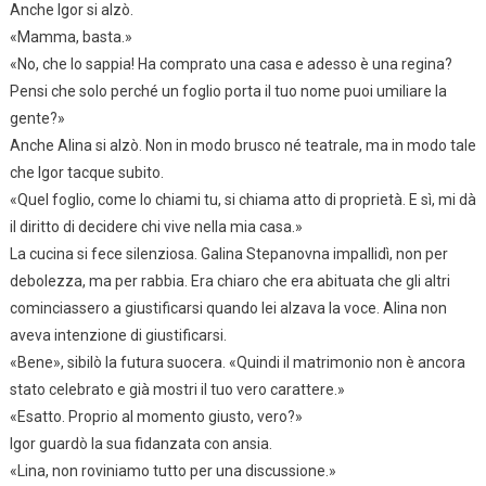
Anche Igor si alzò.
«Mamma, basta.»
«No, che lo sappia! Ha comprato una casa e adesso è una regina?
Pensi che solo perché un foglio porta il tuo nome puoi umiliare la
gente?»
Anche Alina si alzò. Non in modo brusco né teatrale, ma in modo tale
che Igor tacque subito.
«Quel foglio, come lo chiami tu, si chiama atto di proprietà. E sì, mi dà
il diritto di decidere chi vive nella mia casa.»
La cucina si fece silenziosa. Galina Stepanovna impallidì, non per
debolezza, ma per rabbia. Era chiaro che era abituata che gli altri
cominciassero a giustificarsi quando lei alzava la voce. Alina non
aveva intenzione di giustificarsi.
«Bene», sibilò la futura suocera. «Quindi il matrimonio non è ancora
stato celebrato e già mostri il tuo vero carattere.»
«Esatto. Proprio al momento giusto, vero?»
Igor guardò la sua fidanzata con ansia.
«Lina, non roviniamo tutto per una discussione.»