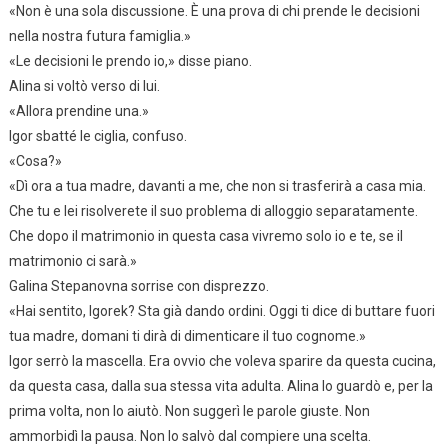
«Non è una sola discussione. È una prova di chi prende le decisioni
nella nostra futura famiglia.»
«Le decisioni le prendo io,» disse piano.
Alina si voltò verso di lui.
«Allora prendine una.»
Igor sbatté le ciglia, confuso.
«Cosa?»
«Dì ora a tua madre, davanti a me, che non si trasferirà a casa mia.
Che tu e lei risolverete il suo problema di alloggio separatamente.
Che dopo il matrimonio in questa casa vivremo solo io e te, se il
matrimonio ci sarà.»
Galina Stepanovna sorrise con disprezzo.
«Hai sentito, Igorek? Sta già dando ordini. Oggi ti dice di buttare fuori
tua madre, domani ti dirà di dimenticare il tuo cognome.»
Igor serrò la mascella. Era ovvio che voleva sparire da questa cucina,
da questa casa, dalla sua stessa vita adulta. Alina lo guardò e, per la
prima volta, non lo aiutò. Non suggerì le parole giuste. Non
ammorbidì la pausa. Non lo salvò dal compiere una scelta.