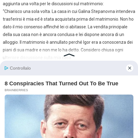
aggiunta una volta per le discussioni sul matrimonio:
“Chiarisco una sola volta. La casa in cui Galina Stepanovna intendeva
trasferirsi è mia ed è stata acquistata prima del matrimonio. Non ho
dato il mio consenso affinché lei ci abitasse. La vendita principale
della sua casa non è ancora conclusa e lei dispone ancora di un
alloggio. Il matrimonio è annullato perché Igor era a conoscenza dei
piani di sua madre e non me lo ha detto. Considero chiusa ogni
ulteriore discussione sulla mia casa.”
Dopo di che, uscì dalla chat.
Il telefono squillò quasi subito. Galina Stepanovna. Alina guardò lo
schermo e rifiutò la chiamata. Poi un’altra. E ancora un’altra. Dopo la
quinta chiamata, inviò un messaggio: “Sono pronta a comunicare
solo per iscritto. Non venire a casa mia.”
La risposta arrivò subito: “Te ne pentirai.”