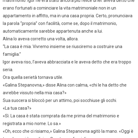
matrimonio. Igor ne era stato ancora più felice di lei: aveva detto che
erano fortunati a cominciare la vita matrimoniale non in un
appartamento in affitto, ma in una casa propria. Certo, pronunciava
la parola “propria” con facilità, come se, dopo il matrimonio,
automaticamente sarebbe appartenuta anche a lui.
Alina lo aveva corretto una volta, allora.
“La casa è mia. Vivremo insieme se riusciremo a costruire una
famiglia.”
Igor aveva riso, l’aveva abbracciata e le aveva detto che era troppo
seria.
Ora quella serietà tornava utile.
«Galina Stepanovna,» disse Alina con calma, «chi le ha detto che
avrebbe vissuto nella mia casa?»
Sua suocera si bloccò per un attimo, poi socchiuse gli occhi.
«La tua casa?»
«Sì. La casa è stata comprata da me prima del matrimonio e
registrata a mio nome. Lo sa.»
«Oh, ecco che ci risiamo,» Galina Stepanovna agitò la mano. «Oggi è