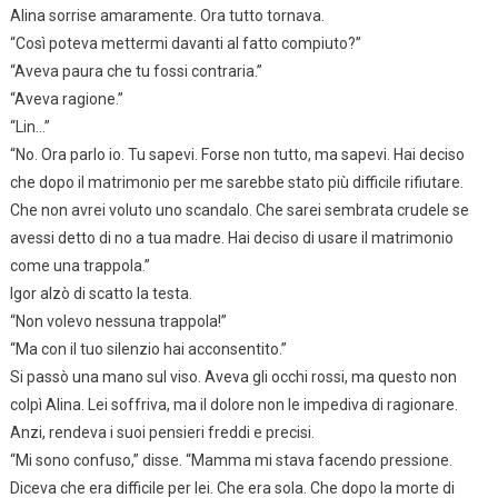
Alina sorrise amaramente. Ora tutto tornava.
“Così poteva mettermi davanti al fatto compiuto?”
“Aveva paura che tu fossi contraria.”
“Aveva ragione.”
“Lin…”
“No. Ora parlo io. Tu sapevi. Forse non tutto, ma sapevi. Hai deciso
che dopo il matrimonio per me sarebbe stato più difficile rifiutare.
Che non avrei voluto uno scandalo. Che sarei sembrata crudele se
avessi detto di no a tua madre. Hai deciso di usare il matrimonio
come una trappola.”
Igor alzò di scatto la testa.
“Non volevo nessuna trappola!”
“Ma con il tuo silenzio hai acconsentito.”
Si passò una mano sul viso. Aveva gli occhi rossi, ma questo non
colpì Alina. Lei soffriva, ma il dolore non le impediva di ragionare.
Anzi, rendeva i suoi pensieri freddi e precisi.
“Mi sono confuso,” disse. “Mamma mi stava facendo pressione.
Diceva che era difficile per lei. Che era sola. Che dopo la morte di