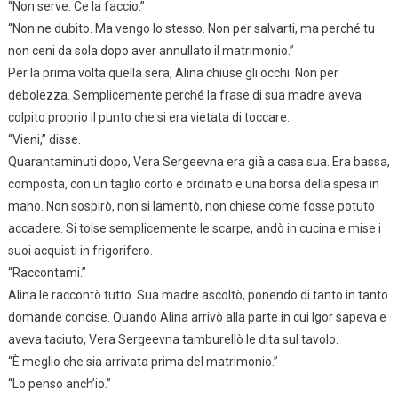
“Non serve. Ce la faccio.”
“Non ne dubito. Ma vengo lo stesso. Non per salvarti, ma perché tu
non ceni da sola dopo aver annullato il matrimonio.”
Per la prima volta quella sera, Alina chiuse gli occhi. Non per
debolezza. Semplicemente perché la frase di sua madre aveva
colpito proprio il punto che si era vietata di toccare.
“Vieni,” disse.
Quarantaminuti dopo, Vera Sergeevna era già a casa sua. Era bassa,
composta, con un taglio corto e ordinato e una borsa della spesa in
mano. Non sospirò, non si lamentò, non chiese come fosse potuto
accadere. Si tolse semplicemente le scarpe, andò in cucina e mise i
suoi acquisti in frigorifero.
“Raccontami.”
Alina le raccontò tutto. Sua madre ascoltò, ponendo di tanto in tanto
domande concise. Quando Alina arrivò alla parte in cui Igor sapeva e
aveva taciuto, Vera Sergeevna tamburellò le dita sul tavolo.
“È meglio che sia arrivata prima del matrimonio.”
“Lo penso anch’io.”