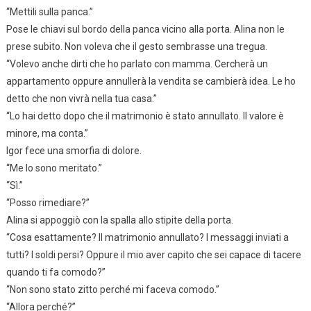
“Mettili sulla panca.”
Pose le chiavi sul bordo della panca vicino alla porta. Alina non le
prese subito. Non voleva che il gesto sembrasse una tregua.
“Volevo anche dirti che ho parlato con mamma. Cercherà un
appartamento oppure annullerà la vendita se cambierà idea. Le ho
detto che non vivrà nella tua casa.”
“Lo hai detto dopo che il matrimonio è stato annullato. Il valore è
minore, ma conta.”
Igor fece una smorfia di dolore.
“Me lo sono meritato.”
“Sì.”
“Posso rimediare?”
Alina si appoggiò con la spalla allo stipite della porta.
“Cosa esattamente? Il matrimonio annullato? I messaggi inviati a
tutti? I soldi persi? Oppure il mio aver capito che sei capace di tacere
quando ti fa comodo?”
“Non sono stato zitto perché mi faceva comodo.”
“Allora perché?”