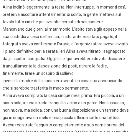
Alina inclinò leggermente la testa. Non interruppe. In momenti così,
preferiva ascoltare attentamente: di solito, la gente metteva sul
tavolo tutto ciò che poi avrebbe cercato di nascondere.
Mancavano due giorni al matrimonio. L’abito stava già appeso nella
sua custodia a casa dell’amica, il ristorante era stato pagato, il
fotografo aveva confermato l’orario, e l’organizzatore aveva inviato
il piano definitivo per la serata. Ieri Alina aveva ritirato i segnaposto
dagli ospiti in tipografia. Oggi, lei e Igor avrebbero dovuto discutere
tranquillamente la disposizione dei posti, ritirare le fedi e,
finalmente, tirare un sospiro di sollievo.
Invece, la madre dello sposo era seduta in casa sua annunciando
che si sarebbe trasferita in modo permanente.
Alina aveva comprato la casa cinque mesi prima. Era piccola, a un
piano solo, in una strada tranquilla vicino a un parco. Non lussuosa,
non nuova, ma solida, con una buona disposizione e un terreno dove
già immaginava un melo e una piccola officina sotto una tettoia.
Aveva registrato l’acquisto completamente a suo nome prima del