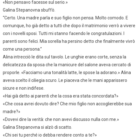
«Non pensavo facesse sul serio.»
Galina Stepanovna sbuffò.
“Certo. Una madre parla e suo figlio non pensa. Molto comodo. E
comunque, ho già detto a tutti che dopo il matrimonio verrò a vivere
con i novelli sposi. Tutti mi stanno facendo le congratulazioni. I
parenti sono felici. Mia sorella ha persino detto che finalmente vivrò
come una persona.”
Alina intrecciò le dita sul tavolo. Le unghie erano corte, senza la
delicatezza da sposa che la manicure del salone aveva cercato di
proporle. «Facciamo una tonalità latte, le spose la adorano.» Alina
aveva scelto il ciliegia scuro. Le piaceva che le mani apparissero
sicure e non indifese.
«Hai già detto ai parenti che la cosa era stata concordata?»
«Che cosa avrei dovuto dire? Che mio figlio non accoglierebbe sua
madre?»
«Dovevi dire la verità: che non avevi discusso nulla con me.»
Galina Stepanovna si alzò di scatto.
«Chi sei tu perché io debba rendere conto a te?»