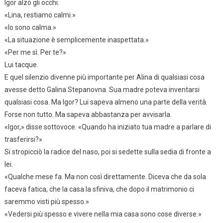
Igor alzò gli occhi.
«Lina, restiamo calmi.»
«Io sono calma.»
«La situazione è semplicemente inaspettata.»
«Per me sì. Per te?»
Lui tacque.
E quel silenzio divenne più importante per Alina di qualsiasi cosa
avesse detto Galina Stepanovna. Sua madre poteva inventarsi
qualsiasi cosa. Ma Igor? Lui sapeva almeno una parte della verità.
Forse non tutto. Ma sapeva abbastanza per avvisarla.
«Igor,» disse sottovoce. «Quando ha iniziato tua madre a parlare di
trasferirsi?»
Si stropicciò la radice del naso, poi si sedette sulla sedia di fronte a
lei.
«Qualche mese fa. Ma non così direttamente. Diceva che da sola
faceva fatica, che la casa la sfiniva, che dopo il matrimonio ci
saremmo visti più spesso.»
«Vedersi più spesso e vivere nella mia casa sono cose diverse.»