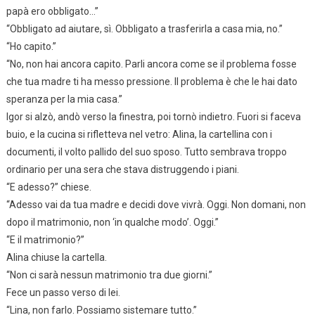
papà ero obbligato…”
“Obbligato ad aiutare, sì. Obbligato a trasferirla a casa mia, no.”
“Ho capito.”
“No, non hai ancora capito. Parli ancora come se il problema fosse
che tua madre ti ha messo pressione. Il problema è che le hai dato
speranza per la mia casa.”
Igor si alzò, andò verso la finestra, poi tornò indietro. Fuori si faceva
buio, e la cucina si rifletteva nel vetro: Alina, la cartellina con i
documenti, il volto pallido del suo sposo. Tutto sembrava troppo
ordinario per una sera che stava distruggendo i piani.
“E adesso?” chiese.
“Adesso vai da tua madre e decidi dove vivrà. Oggi. Non domani, non
dopo il matrimonio, non ‘in qualche modo’. Oggi.”
“E il matrimonio?”
Alina chiuse la cartella.
“Non ci sarà nessun matrimonio tra due giorni.”
Fece un passo verso di lei.
“Lina, non farlo. Possiamo sistemare tutto.”