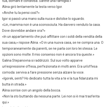
tua, domani è condivisa. Sarete una famiglia.»
Alina girò lentamente la testa verso Igor.
«Anche tu la pensi così?»
Igor si passò una mano sulla nuca e distolse lo sguardo.
«Lin, mamma non è una sconosciuta. Ha davvero venduto la casa.
Dove dovrebbe andare ora?»
«In un appartamento che può affittare con i soldi della vendita della
sua casa,» rispose Alina. «O in una nuova casa, se ne compra una. O
temporaneamente da parenti, se ne parla con loro lei stessa. Le
opzioni sono molte. Il mio consenso non è ancora tra queste.»
Galina Stepanovna si raddrizzò. Sul suo volto apparve
un’espressione offesa, perfezionata in molti anni. Era un’offesa
comoda: serviva a fare pressione senza alzare la voce.
«Igorek, senti? Ho dedicato tutta la vita a te e la tua fidanzata mi
butta in strada.»
Alina sorrise con un angolo della bocca.
«Non la sto buttando da nessuna parte. Lei non si è mai trasferita
qui.»