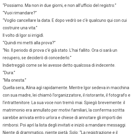
“Possiamo. Ma non in due giorni, e non all’ufficio del registro.”
“Vuoi rimandare?”
“Voglio cancellare la data. E dopo vedrò se c’è qualcuno qui con cui
costruire una vita.”
Il volto di Igor si irrigidì.
“Quindi mi metti alla prova?”
“No. Il periodo di prova c’è già stato. L’hai fallito. Ora ci sarà un
recupero, se deciderò di concederlo.”
Indietreggiò come se lei avesse detto qualcosa di indecente.
“Dura.”
“Ma onesta.”
Quella sera, Alina agì rapidamente. Mentre Igor sedeva in macchina
con sua madre, lei chiamò l’organizzatore, il ristorante, il fotografo e
l’intrattenitore. La sua voce non tremò mai. Spiegò brevemente: il
matrimonio era annullato per motivi familiari, la conferma scritta
sarebbe arrivata entro un’ora e chiese di annotare gli importi dei
rimborsi. Poi aprì la lista degli invitati e iniziò a mandare messaggi.
Niente di drammatico, niente pietà. Solo: “La registrazione e il