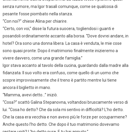
senza rumore, ma Igor trasalì comunque, come se qualcosa di
pesante fosse piombato nella stanza.
“Con noi?” chiese Alina per chiarire.
“Certo, con voi,” disse la futura suocera, togliendosi i guanti e
posandoli ordinatamente accanto alla borsa. “Dove dovrei andare, in
hotel? Ora sono una donna libera. La casa è venduta, le mie cose
sono quasi pronte. Dopo il matrimonio finalmente inizieremo a
vivere davvero, come una grande famiglia.”
Igor stava accanto al tavolo della cucina, guardando dalla madre alla
fidanzata. Il suo volto era confuso, come quello di un uomo che
scopre improvvisamente che il treno è partito mentre lui tiene
ancora il biglietto in mano.
“Mamma, avevi detto…” iniziò.
“Cosa?” scattò Galina Stepanovna, voltandosi bruscamente verso di
lui. “Cosa ho detto? Che da sola mi sentivo in difficoltà? L’ho detto.
Che la casa era vecchia e non avevo più le forze per occuparmene?
Anche questo l’ho detto. Che dopo il tuo matrimonio dovevamo
restare uniti? L’ho detto pure. E tu hai annuito.”