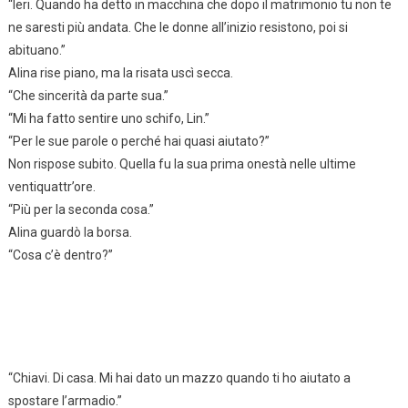
“Ieri. Quando ha detto in macchina che dopo il matrimonio tu non te
ne saresti più andata. Che le donne all’inizio resistono, poi si
abituano.”
Alina rise piano, ma la risata uscì secca.
“Che sincerità da parte sua.”
“Mi ha fatto sentire uno schifo, Lin.”
“Per le sue parole o perché hai quasi aiutato?”
Non rispose subito. Quella fu la sua prima onestà nelle ultime
ventiquattr’ore.
“Più per la seconda cosa.”
Alina guardò la borsa.
“Cosa c’è dentro?”
“Chiavi. Di casa. Mi hai dato un mazzo quando ti ho aiutato a
spostare l’armadio.”