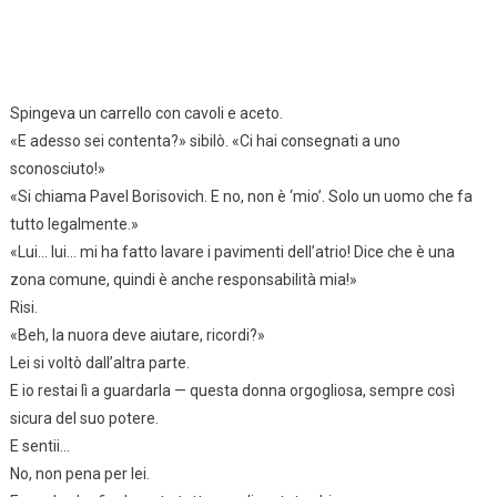
Spingeva un carrello con cavoli e aceto.
«E adesso sei contenta?» sibilò. «Ci hai consegnati a uno
sconosciuto!»
«Si chiama Pavel Borisovich. E no, non è ‘mio’. Solo un uomo che fa
tutto legalmente.»
«Lui… lui… mi ha fatto lavare i pavimenti dell’atrio! Dice che è una
zona comune, quindi è anche responsabilità mia!»
Risi.
«Beh, la nuora deve aiutare, ricordi?»
Lei si voltò dall’altra parte.
E io restai lì a guardarla — questa donna orgogliosa, sempre così
sicura del suo potere.
E sentii…
No, non pena per lei.