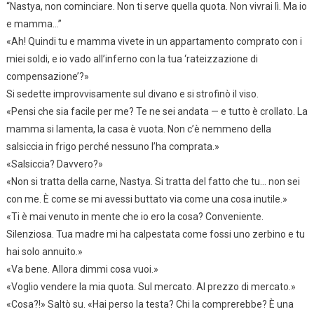
“Nastya, non cominciare. Non ti serve quella quota. Non vivrai lì. Ma io
e mamma…”
«Ah! Quindi tu e mamma vivete in un appartamento comprato con i
miei soldi, e io vado all’inferno con la tua ‘rateizzazione di
compensazione’?»
Si sedette improvvisamente sul divano e si strofinò il viso.
«Pensi che sia facile per me? Te ne sei andata — e tutto è crollato. La
mamma si lamenta, la casa è vuota. Non c’è nemmeno della
salsiccia in frigo perché nessuno l’ha comprata.»
«Salsiccia? Davvero?»
«Non si tratta della carne, Nastya. Si tratta del fatto che tu… non sei
con me. È come se mi avessi buttato via come una cosa inutile.»
«Ti è mai venuto in mente che io ero la cosa? Conveniente.
Silenziosa. Tua madre mi ha calpestata come fossi uno zerbino e tu
hai solo annuito.»
«Va bene. Allora dimmi cosa vuoi.»
«Voglio vendere la mia quota. Sul mercato. Al prezzo di mercato.»
«Cosa?!» Saltò su. «Hai perso la testa? Chi la comprerebbe? È una