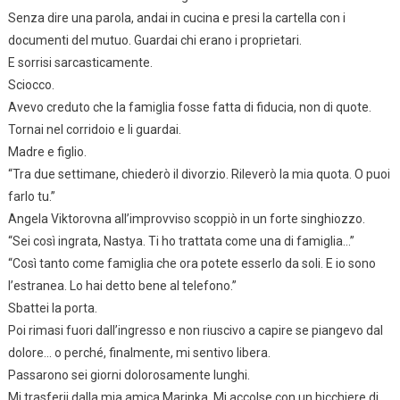
Senza dire una parola, andai in cucina e presi la cartella con i
documenti del mutuo. Guardai chi erano i proprietari.
E sorrisi sarcasticamente.
Sciocco.
Avevo creduto che la famiglia fosse fatta di fiducia, non di quote.
Tornai nel corridoio e li guardai.
Madre e figlio.
“Tra due settimane, chiederò il divorzio. Rileverò la mia quota. O puoi
farlo tu.”
Angela Viktorovna all’improvviso scoppiò in un forte singhiozzo.
“Sei così ingrata, Nastya. Ti ho trattata come una di famiglia…”
“Così tanto come famiglia che ora potete esserlo da soli. E io sono
l’estranea. Lo hai detto bene al telefono.”
Sbattei la porta.
Poi rimasi fuori dall’ingresso e non riuscivo a capire se piangevo dal
dolore… o perché, finalmente, mi sentivo libera.
Passarono sei giorni dolorosamente lunghi.
Mi trasferii dalla mia amica Marinka. Mi accolse con un bicchiere di