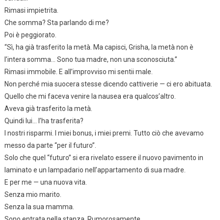
Rimasi impietrita.
Che somma? Sta parlando di me?
Poi è peggiorato.
“Sì, ha già trasferito la metà. Ma capisci, Grisha, la metà non è
l’intera somma… Sono tua madre, non una sconosciuta.”
Rimasi immobile. E all’improvviso mi sentii male.
Non perché mia suocera stesse dicendo cattiverie — ci ero abituata.
Quello che mi faceva venire la nausea era qualcos’altro.
Aveva già trasferito la metà.
Quindi lui… l’ha trasferita?
I nostri risparmi. I miei bonus, i miei premi. Tutto ciò che avevamo
messo da parte “per il futuro”.
Solo che quel “futuro” si era rivelato essere il nuovo pavimento in
laminato e un lampadario nell’appartamento di sua madre.
E per me — una nuova vita.
Senza mio marito.
Senza la sua mamma.
Sono entrata nella stanza. Rumorosamente.