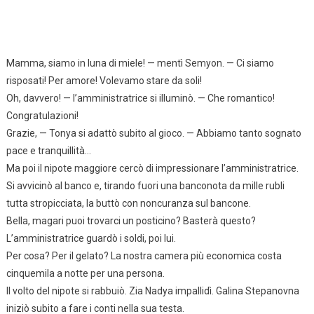
Mamma, siamo in luna di miele! — mentì Semyon. — Ci siamo
risposati! Per amore! Volevamo stare da soli!
Oh, davvero! — l’amministratrice si illuminò. — Che romantico!
Congratulazioni!
Grazie, — Tonya si adattò subito al gioco. — Abbiamo tanto sognato
pace e tranquillità…
Ma poi il nipote maggiore cercò di impressionare l’amministratrice.
Si avvicinò al banco e, tirando fuori una banconota da mille rubli
tutta stropicciata, la buttò con noncuranza sul bancone.
Bella, magari puoi trovarci un posticino? Basterà questo?
L’amministratrice guardò i soldi, poi lui.
Per cosa? Per il gelato? La nostra camera più economica costa
cinquemila a notte per una persona.
Il volto del nipote si rabbuiò. Zia Nadya impallidì. Galina Stepanovna
iniziò subito a fare i conti nella sua testa.