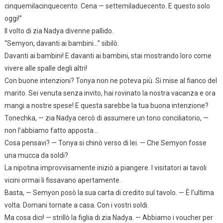
cinquemilacinquecento. Cena — settemiladuecento. E questo solo
oggi!”
Il volto di zia Nadya divenne pallido.
“Semyon, davanti ai bambini…” sibilò.
Davanti ai bambini! E davanti ai bambini, stai mostrando loro come
vivere alle spalle degli altri!
Con buone intenzioni? Tonya non ne poteva più. Si mise al fianco del
marito. Sei venuta senza invito, hai rovinato la nostra vacanza e ora
mangi a nostre spese! E questa sarebbe la tua buona intenzione?
Tonechka, — zia Nadya cercò di assumere un tono conciliatorio, —
non l’abbiamo fatto apposta…
Cosa pensavi? — Tonya si chinò verso di lei. — Che Semyon fosse
una mucca da soldi?
La nipotina improvvisamente iniziò a piangere. I visitatori ai tavoli
vicini ormai li fissavano apertamente.
Basta, — Semyon posò la sua carta di credito sul tavolo. — È l’ultima
volta. Domani tornate a casa. Con i vostri soldi.
Ma cosa dici! — strillò la figlia di zia Nadya. — Abbiamo i voucher per