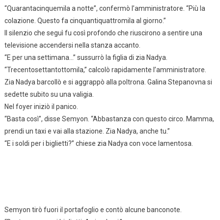
“Quarantacinquemila a notte”, confermò l’amministratore. “Più la
colazione. Questo fa cinquantiquattromila al giorno.”
Il silenzio che seguì fu così profondo che riuscirono a sentire una
televisione accendersi nella stanza accanto.
“E per una settimana…” sussurrò la figlia di zia Nadya.
“Trecentosettantottomila,” calcolò rapidamente l’amministratore.
Zia Nadya barcollò e si aggrappò alla poltrona. Galina Stepanovna si
sedette subito su una valigia.
Nel foyer iniziò il panico.
“Basta così”, disse Semyon. “Abbastanza con questo circo. Mamma,
prendi un taxi e vai alla stazione. Zia Nadya, anche tu.”
“E i soldi per i biglietti?” chiese zia Nadya con voce lamentosa.
Semyon tirò fuori il portafoglio e contò alcune banconote.