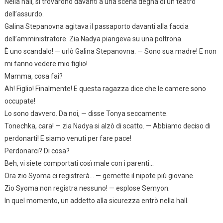
Nella hall, si trovarono davanti a una scena degna di un teatro
dell’assurdo.
Galina Stepanovna agitava il passaporto davanti alla faccia
dell’amministratore. Zia Nadya piangeva su una poltrona.
È uno scandalo! — urlò Galina Stepanovna. — Sono sua madre! E non
mi fanno vedere mio figlio!
Mamma, cosa fai?
Ah! Figlio! Finalmente! E questa ragazza dice che le camere sono
occupate!
Lo sono davvero. Da noi, — disse Tonya seccamente.
Tonechka, cara! — zia Nadya si alzò di scatto. — Abbiamo deciso di
perdonarti! E siamo venuti per fare pace!
Perdonarci? Di cosa?
Beh, vi siete comportati così male con i parenti…
Ora zio Syoma ci registrerà… — gemette il nipote più giovane.
Zio Syoma non registra nessuno! — esplose Semyon.
In quel momento, un addetto alla sicurezza entrò nella hall.