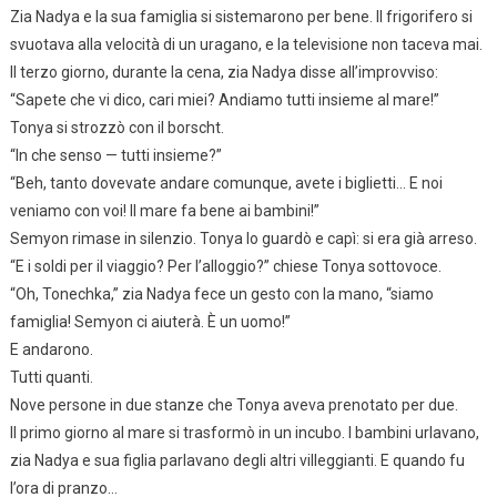
Zia Nadya e la sua famiglia si sistemarono per bene. Il frigorifero si
svuotava alla velocità di un uragano, e la televisione non taceva mai.
Il terzo giorno, durante la cena, zia Nadya disse all’improvviso:
“Sapete che vi dico, cari miei? Andiamo tutti insieme al mare!”
Tonya si strozzò con il borscht.
“In che senso — tutti insieme?”
“Beh, tanto dovevate andare comunque, avete i biglietti… E noi
veniamo con voi! Il mare fa bene ai bambini!”
Semyon rimase in silenzio. Tonya lo guardò e capì: si era già arreso.
“E i soldi per il viaggio? Per l’alloggio?” chiese Tonya sottovoce.
“Oh, Tonechka,” zia Nadya fece un gesto con la mano, “siamo
famiglia! Semyon ci aiuterà. È un uomo!”
E andarono.
Tutti quanti.
Nove persone in due stanze che Tonya aveva prenotato per due.
Il primo giorno al mare si trasformò in un incubo. I bambini urlavano,
zia Nadya e sua figlia parlavano degli altri villeggianti. E quando fu
l’ora di pranzo…