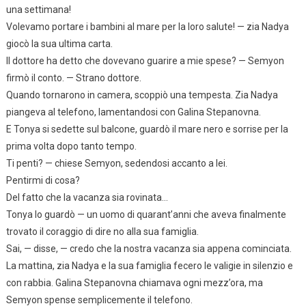
una settimana!
Volevamo portare i bambini al mare per la loro salute! — zia Nadya
giocò la sua ultima carta.
Il dottore ha detto che dovevano guarire a mie spese? — Semyon
firmò il conto. — Strano dottore.
Quando tornarono in camera, scoppiò una tempesta. Zia Nadya
piangeva al telefono, lamentandosi con Galina Stepanovna.
E Tonya si sedette sul balcone, guardò il mare nero e sorrise per la
prima volta dopo tanto tempo.
Ti penti? — chiese Semyon, sedendosi accanto a lei.
Pentirmi di cosa?
Del fatto che la vacanza sia rovinata…
Tonya lo guardò — un uomo di quarant’anni che aveva finalmente
trovato il coraggio di dire no alla sua famiglia.
Sai, — disse, — credo che la nostra vacanza sia appena cominciata.
La mattina, zia Nadya e la sua famiglia fecero le valigie in silenzio e
con rabbia. Galina Stepanovna chiamava ogni mezz’ora, ma
Semyon spense semplicemente il telefono.