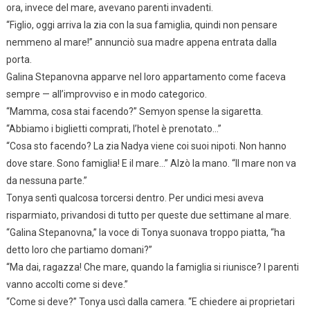
ora, invece del mare, avevano parenti invadenti.
“Figlio, oggi arriva la zia con la sua famiglia, quindi non pensare
nemmeno al mare!” annunciò sua madre appena entrata dalla
porta.
Galina Stepanovna apparve nel loro appartamento come faceva
sempre — all’improvviso e in modo categorico.
“Mamma, cosa stai facendo?” Semyon spense la sigaretta.
“Abbiamo i biglietti comprati, l’hotel è prenotato…”
“Cosa sto facendo? La zia Nadya viene coi suoi nipoti. Non hanno
dove stare. Sono famiglia! E il mare…” Alzò la mano. “Il mare non va
da nessuna parte.”
Tonya sentì qualcosa torcersi dentro. Per undici mesi aveva
risparmiato, privandosi di tutto per queste due settimane al mare.
“Galina Stepanovna,” la voce di Tonya suonava troppo piatta, “ha
detto loro che partiamo domani?”
“Ma dai, ragazza! Che mare, quando la famiglia si riunisce? I parenti
vanno accolti come si deve.”
“Come si deve?” Tonya uscì dalla camera. “E chiedere ai proprietari