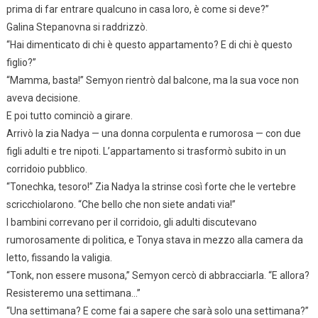
prima di far entrare qualcuno in casa loro, è come si deve?”
Galina Stepanovna si raddrizzò.
“Hai dimenticato di chi è questo appartamento? E di chi è questo
figlio?”
“Mamma, basta!” Semyon rientrò dal balcone, ma la sua voce non
aveva decisione.
E poi tutto cominciò a girare.
Arrivò la zia Nadya — una donna corpulenta e rumorosa — con due
figli adulti e tre nipoti. L’appartamento si trasformò subito in un
corridoio pubblico.
“Tonechka, tesoro!” Zia Nadya la strinse così forte che le vertebre
scricchiolarono. “Che bello che non siete andati via!”
I bambini correvano per il corridoio, gli adulti discutevano
rumorosamente di politica, e Tonya stava in mezzo alla camera da
letto, fissando la valigia.
“Tonk, non essere musona,” Semyon cercò di abbracciarla. “E allora?
Resisteremo una settimana…”
“Una settimana? E come fai a sapere che sarà solo una settimana?”