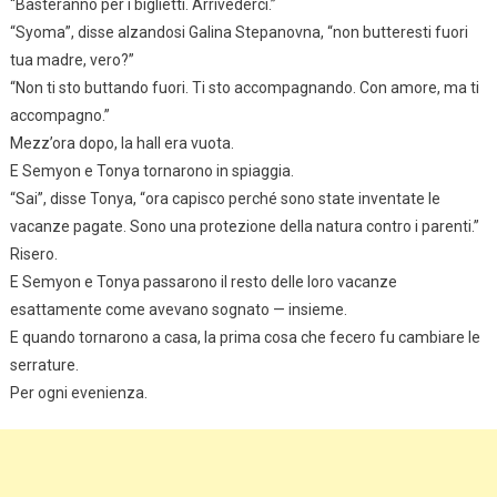
“Basteranno per i biglietti. Arrivederci.”
“Syoma”, disse alzandosi Galina Stepanovna, “non butteresti fuori
tua madre, vero?”
“Non ti sto buttando fuori. Ti sto accompagnando. Con amore, ma ti
accompagno.”
Mezz’ora dopo, la hall era vuota.
E Semyon e Tonya tornarono in spiaggia.
“Sai”, disse Tonya, “ora capisco perché sono state inventate le
vacanze pagate. Sono una protezione della natura contro i parenti.”
Risero.
E Semyon e Tonya passarono il resto delle loro vacanze
esattamente come avevano sognato — insieme.
E quando tornarono a casa, la prima cosa che fecero fu cambiare le
serrature.
Per ogni evenienza.