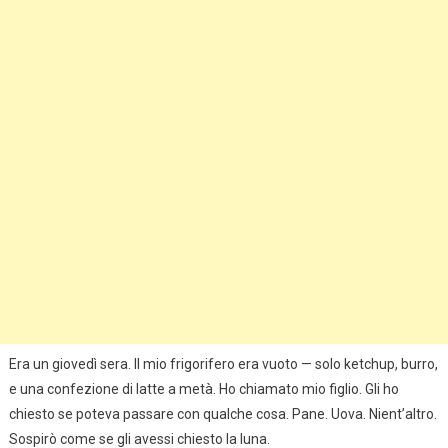
Era un giovedì sera. Il mio frigorifero era vuoto — solo ketchup, burro,
e una confezione di latte a metà. Ho chiamato mio figlio. Gli ho
chiesto se poteva passare con qualche cosa. Pane. Uova. Nient’altro.
Sospirò come se gli avessi chiesto la luna.