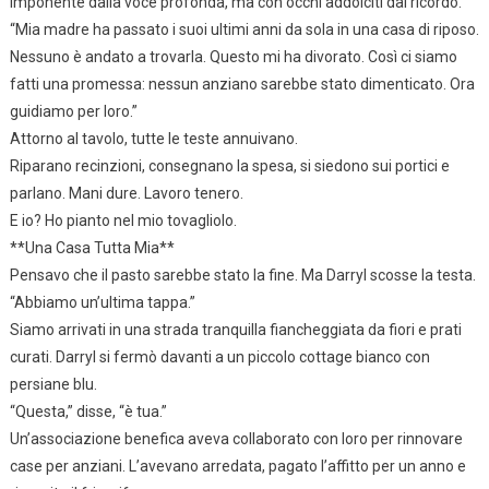
imponente dalla voce profonda, ma con occhi addolciti dal ricordo.
“Mia madre ha passato i suoi ultimi anni da sola in una casa di riposo.
Nessuno è andato a trovarla. Questo mi ha divorato. Così ci siamo
fatti una promessa: nessun anziano sarebbe stato dimenticato. Ora
guidiamo per loro.”
Attorno al tavolo, tutte le teste annuivano.
Riparano recinzioni, consegnano la spesa, si siedono sui portici e
parlano. Mani dure. Lavoro tenero.
E io? Ho pianto nel mio tovagliolo.
**Una Casa Tutta Mia**
Pensavo che il pasto sarebbe stato la fine. Ma Darryl scosse la testa.
“Abbiamo un’ultima tappa.”
Siamo arrivati in una strada tranquilla fiancheggiata da fiori e prati
curati. Darryl si fermò davanti a un piccolo cottage bianco con
persiane blu.
“Questa,” disse, “è tua.”
Un’associazione benefica aveva collaborato con loro per rinnovare
case per anziani. L’avevano arredata, pagato l’affitto per un anno e