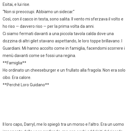
Esitai, e lui rise.
“Non si preoccupi. Abbiamo un sidecar.”
Così, con il casco in testa, sono salita. Il vento mi sferzava il volto e
ho riso — davvero riso — per la prima volta da anni.
Ci siamo fermati davanti a una piccola tavola calda dove una
dozzina di altri gilet stavano aspettando, le loro toppe brillavano: I
Guardiani. Mi hanno accolto come in famiglia, facendomi scorrere i
menù davanti come se fossi una regina.
**Famiglia**
Ho ordinato un cheeseburger e un frullato alla fragola. Non era solo
cibo. Era calore.
**Perché Loro Guidano**
Il loro capo, Darryl, me lo spiegò tra un morso e l’altro. Era un uomo