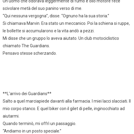
Un uomo che odorava leggermente di fumo e olio motore fece
scivolare metà del suo panino verso di me.
“Qui nessuna vergogna”, disse. “Ognuno ha la sua storia.”
Si chiamava Marvin. Era stato un meccanico. Poi la schiena si ruppe,
le bollette si accumularono e la vita andò a pezzi.
Mi disse che un gruppo lo aveva aiutato. Un club motociclistico
chiamato The Guardians.
Pensavo stesse scherzando.
**L’arrivo dei Guardians**
Salto a quel marciapiede davanti alla farmacia. I miei lacci slacciati. Il
mio corpo stanco. E quel biker con il gilet di pelle, inginocchiato ad
aiutarmi.
Quando terminò, mi offrì un passaggio.
“Andiamo in un posto speciale.”