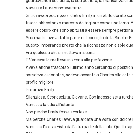
guardavano il suo abito, la sua postura, la mancanza di d
Vanessa Laurent notava tutto.
Si trovava a pochi passi dietro Emily in un abito dorato sci
trucco abbastanza marcato da tagliare come una lama. Va
essere coloro che sono abituati a essere sempre perdonat
Sua madre aveva fatto parte del consiglio della Sinclair 
questo, imparando presto che la ricchezza non è solo qua
Era qualcosa che si metteva in scena.
E Vanessa lo metteva in scena alla perfezione.
Aveva anche trascorso l’ultimo anno cercando di posiziona
sorrideva ai donatori, sedeva accanto a Charles alle aste 
profilo migliore.
Poi arrivò Emily.
Silenziosa. Sconosciuta. Giovane. Con indosso seta turche
Vanessa la odiò all’istante.
Non perché Emily fosse scortese.
Ma perché Charles l’aveva guardata una volta con dolore n
Vanessa l’aveva visto dall’altra parte della sala. Quello s