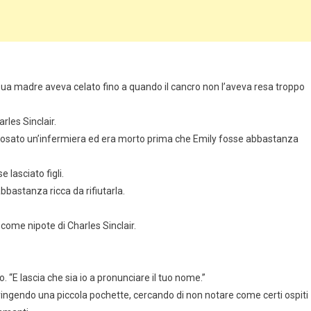
sua madre aveva celato fino a quando il cancro non l’aveva resa troppo
arles Sinclair.
 sposato un’infermiera ed era morto prima che Emily fosse abbastanza
 lasciato figli.
bbastanza ricca da rifiutarla.
ome nipote di Charles Sinclair.
o. “E lascia che sia io a pronunciare il tuo nome.”
stringendo una piccola pochette, cercando di non notare come certi ospiti