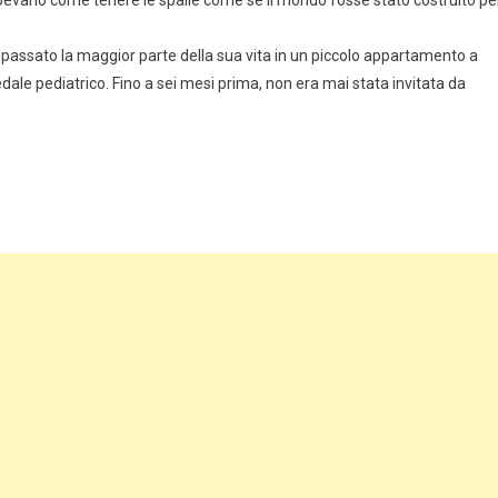
sapevano come tenere le spalle come se il mondo fosse stato costruito pe
passato la maggior parte della sua vita in un piccolo appartamento a
dale pediatrico. Fino a sei mesi prima, non era mai stata invitata da