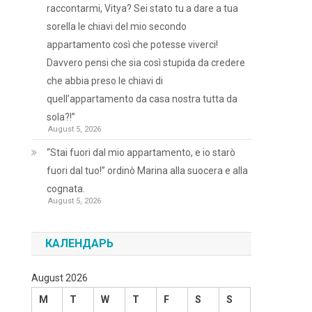
raccontarmi, Vitya? Sei stato tu a dare a tua
sorella le chiavi del mio secondo
appartamento così che potesse viverci!
Davvero pensi che sia così stupida da credere
che abbia preso le chiavi di
quell’appartamento da casa nostra tutta da
sola?!”
August 5, 2026
“Stai fuori dal mio appartamento, e io starò
fuori dal tuo!” ordinò Marina alla suocera e alla
cognata.
August 5, 2026
КАЛЕНДАРЬ
August 2026
M
T
W
T
F
S
S