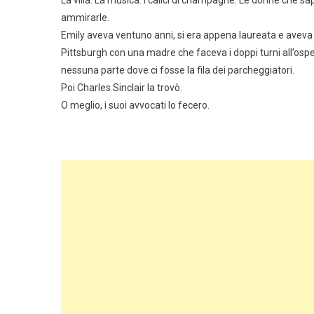
La villa. La musica. I calici di champagne. Le donne che 
ammirarle.
Emily aveva ventuno anni, si era appena laureata e aveva 
Pittsburgh con una madre che faceva i doppi turni all’ospe
nessuna parte dove ci fosse la fila dei parcheggiatori.
Poi Charles Sinclair la trovò.
O meglio, i suoi avvocati lo fecero.