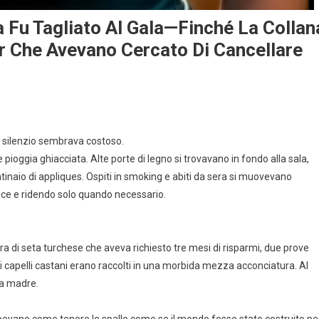
a Fu Tagliato Al Gala—Finché La Collan
air Che Avevano Cercato Di Cancellare
 il silenzio sembrava costoso.
ioggia ghiacciata. Alte porte di legno si trovavano in fondo alla sala,
entinaio di appliques. Ospiti in smoking e abiti da sera si muovevano
ce e ridendo solo quando necessario.
era di seta turchese che aveva richiesto tre mesi di risparmi, due prove
i capelli castani erano raccolti in una morbida mezza acconciatura. Al
ua madre.