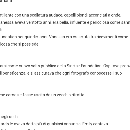
iamanti.
ntillante con una scollatura audace, capelli biondi acconciati a onde,
nessa aveva ventotto anni, era bella, influente e pericolosa come san
i.
Foundation per quindici anni. Vanessa era cresciuta tra ricevimenti come
lcosa che si possiede.
rsi come nuovo volto pubblico della Sinclair Foundation. Ospitava pranz
di beneficenza, e si assicurava che ogni fotografo conoscesse il suo
se come se fosse uscita da un vecchio ritratto.
egli occhi.
guardo le aveva detto più di qualsiasi annuncio. Emily contava.