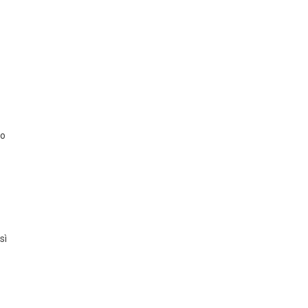
to
sì