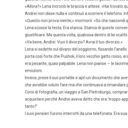
«Allora?» Lena incrociò le braccia e attese. «Hai trovato 
Andrei non disse nulla e continuò a scorrere il telefono. Infi
«Questo non prova niente,» mormorò. «So che nascondi q
Lena scosse la testa. Era stanca. Stanca di queste convers
giustificare. Ma questa volta, qualcosa dentro di lei scattò. 
«Va bene, Andrei. Vuoi il divorzio? Avrai il tuo divorzio.»
Lena si sedette sul divano del soggiorno, fissando l’anello
porta così forte che Pushok, il loro vecchio gatto rosso, er
era pesante, quasi palpabile. Lena non pianse — le lacr
emozioni.
Invece, prese il suo portatile e aprì un documento che aveva
che avrebbe voluto fare ma che continuava a rimandare p
Corsi di fotografia, un viaggio a San Pietroburgo, compr
acquistare perché Andrei aveva detto che era ‘troppo appa
tanto?’
I suoi pensieri furono interrotti da una telefonata. Era sua