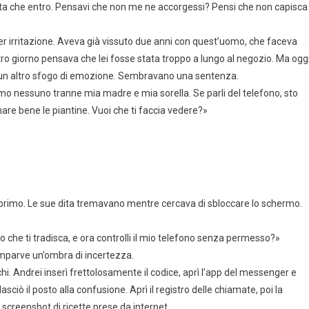
lta che entro. Pensavi che non me ne accorgessi? Pensi che non capisca
er irritazione. Aveva già vissuto due anni con quest’uomo, che faceva
ltro giorno pensava che lei fosse stata troppo a lungo al negozio. Ma ogg
 un altro sfogo di emozione. Sembravano una sentenza.
amo nessuno tranne mia madre e mia sorella. Se parli del telefono, sto
re bene le piantine. Vuoi che ti faccia vedere?»
r primo. Le sue dita tremavano mentre cercava di sbloccare lo schermo.
ro che ti tradisca, e ora controlli il mio telefono senza permesso?»
omparve un’ombra di incertezza.
chi. Andrei inserì frettolosamente il codice, aprì l’app del messenger e
sciò il posto alla confusione. Aprì il registro delle chiamate, poi la
e screenshot di ricette prese da internet.