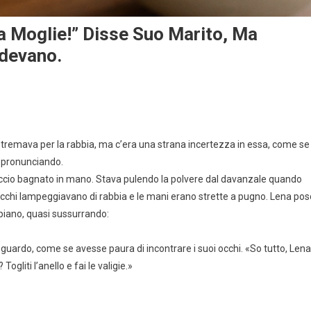
ia Moglie!” Disse Suo Marito, Ma
ndevano.
ei tremava per la rabbia, ma c’era una strana incertezza in essa, come se
a pronunciando.
traccio bagnato in mano. Stava pulendo la polvere dal davanzale quando
li occhi lampeggiavano di rabbia e le mani erano strette a pugno. Lena pos
 piano, quasi sussurrando:
guardo, come se avesse paura di incontrare i suoi occhi. «So tutto, Lena
gliti l’anello e fai le valigie.»