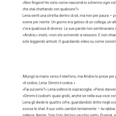
«Non fingere! Ho visto come nascondi lo schermo ogni vo
che stai chattando con qualcuno?»
Lena sentì una stretta dentro di sé, ma non per paura — p
scene per niente. Un giorno era geloso di un collega; un a
c’era qualcosa di diverso. Le sue parole non sembravano
«Andrei,» iniziò, «non sto scrivendo a nessuno. E non chi
solo leggendo articoli. O guardando video su come concima
Allungò la mano verso il telefono, ma Andrei lo prese pe
«Il codice, Lena. Dimmi il codice.»
«Fai sul serio?» Lena sollevò le sopracciglia. «Pensi davve
«Dimmi il codice!» quasi gridò, anche se nella sua voce c
Lena gli diede le quattro cifre, guardandolo dritto negli oc
scorse le chat. Il suo volto cambiò lentamente — la rabbia la
galleria. Niente. Solo foto del loro vecchio gatto, Pushok, 