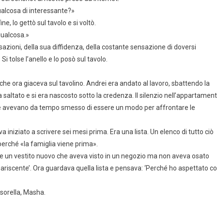
qualcosa di interessante?»
ne, lo gettò sul tavolo e si voltò.
ualcosa.»
azioni, della sua diffidenza, della costante sensazione di doversi
Si tolse l’anello e lo posò sul tavolo.
 che ora giaceva sul tavolino. Andrei era andato al lavoro, sbattendo la
a saltato e si era nascosto sotto la credenza. Il silenzio nell’appartamen
ime avevano da tempo smesso di essere un modo per affrontare le
 iniziato a scrivere sei mesi prima. Era una lista. Un elenco di tutto ciò
erché «la famiglia viene prima».
are un vestito nuovo che aveva visto in un negozio ma non aveva osato
riscente’. Ora guardava quella lista e pensava: ‘Perché ho aspettato co
 sorella, Masha.