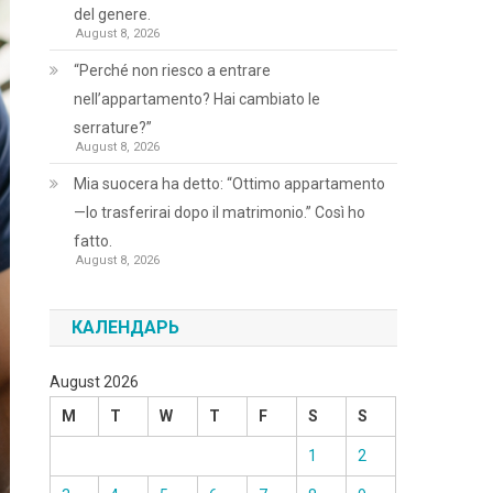
del genere.
August 8, 2026
“Perché non riesco a entrare
nell’appartamento? Hai cambiato le
serrature?”
August 8, 2026
Mia suocera ha detto: “Ottimo appartamento
—lo trasferirai dopo il matrimonio.” Così ho
fatto.
August 8, 2026
КАЛЕНДАРЬ
August 2026
M
T
W
T
F
S
S
1
2