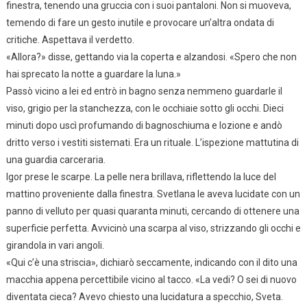
finestra, tenendo una gruccia con i suoi pantaloni. Non si muoveva,
temendo di fare un gesto inutile e provocare un’altra ondata di
critiche. Aspettava il verdetto.
«Allora?» disse, gettando via la coperta e alzandosi. «Spero che non
hai sprecato la notte a guardare la luna.»
Passò vicino a lei ed entrò in bagno senza nemmeno guardarle il
viso, grigio per la stanchezza, con le occhiaie sotto gli occhi. Dieci
minuti dopo uscì profumando di bagnoschiuma e lozione e andò
dritto verso i vestiti sistemati. Era un rituale. L’ispezione mattutina di
una guardia carceraria.
Igor prese le scarpe. La pelle nera brillava, riflettendo la luce del
mattino proveniente dalla finestra. Svetlana le aveva lucidate con un
panno di velluto per quasi quaranta minuti, cercando di ottenere una
superficie perfetta. Avvicinò una scarpa al viso, strizzando gli occhi e
girandola in vari angoli.
«Qui c’è una striscia», dichiarò seccamente, indicando con il dito una
macchia appena percettibile vicino al tacco. «La vedi? O sei di nuovo
diventata cieca? Avevo chiesto una lucidatura a specchio, Sveta.