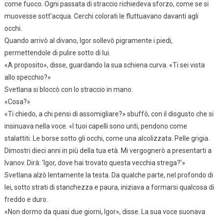
come fuoco. Ogni passata di straccio richiedeva sforzo, come se si
muovesse sott’acqua. Cerchi colorati le fluttuavano davanti agli
occhi.
Quando arrivò al divano, Igor sollevò pigramente i piedi,
permettendole di pulire sotto di lui.
«A proposito», disse, guardando la sua schiena curva. «Ti sei vista
allo specchio?»
Svetlana si bloccò con lo straccio in mano.
«Cosa?»
«Ti chiedo, a chi pensi di assomigliare?» sbuffò, con il disgusto che si
insinuava nella voce. «I tuoi capelli sono unti, pendono come
stalattiti. Le borse sotto gli occhi, come una alcolizzata. Pelle grigia.
Dimostri dieci anni in più della tua età. Mi vergognerò a presentarti a
Ivanov. Dirà: ‘Igor, dove hai trovato questa vecchia strega?’»
Svetlana alzò lentamente la testa. Da qualche parte, nel profondo di
lei, sotto strati di stanchezza e paura, iniziava a formarsi qualcosa di
freddo e duro.
«Non dormo da quasi due giorni, Igor», disse. La sua voce suonava