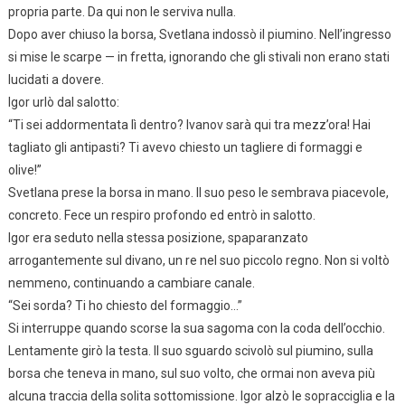
propria parte. Da qui non le serviva nulla.
Dopo aver chiuso la borsa, Svetlana indossò il piumino. Nell’ingresso
si mise le scarpe — in fretta, ignorando che gli stivali non erano stati
lucidati a dovere.
Igor urlò dal salotto:
“Ti sei addormentata lì dentro? Ivanov sarà qui tra mezz’ora! Hai
tagliato gli antipasti? Ti avevo chiesto un tagliere di formaggi e
olive!”
Svetlana prese la borsa in mano. Il suo peso le sembrava piacevole,
concreto. Fece un respiro profondo ed entrò in salotto.
Igor era seduto nella stessa posizione, spaparanzato
arrogantemente sul divano, un re nel suo piccolo regno. Non si voltò
nemmeno, continuando a cambiare canale.
“Sei sorda? Ti ho chiesto del formaggio…”
Si interruppe quando scorse la sua sagoma con la coda dell’occhio.
Lentamente girò la testa. Il suo sguardo scivolò sul piumino, sulla
borsa che teneva in mano, sul suo volto, che ormai non aveva più
alcuna traccia della solita sottomissione. Igor alzò le sopracciglia e la