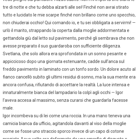
tre di notte e che tu debba alzarti alle sei! Finché non avrai stirato
tutto e lucidato le mie scarpe finché non brillano come uno specchio,
non chiuderai occhio! Qui comando io, e tu sei obbligata a servirmi! —
urlò il marito, strappando la coperta dalla moglie addormentata e
gettandola giù dal letto sul pavimento, perché gli sembrava che non
avesse preparato il suo guardaroba con sufficiente diligenza.
Svetlana, che solo allora era sprofondata in un sonno pesante e
appiccicoso dopo una giornata estenuante, cadde sull’anca sul
freddo pavimento in laminato con un tonfo sordo. Un dolore acuto al
fianco cancellò subito gli ultimi residui di sonno, ma la sua mente era
ancora confusa, rifiutando di accettare la realtà. La luce intensa e
innaturalmente bianca del lampadario la colpì agli occhi — Igor
l’aveva accesa al massimo, senza curarsi che guardarla facesse
male.
Igor incombeva su di lei come una roccia. In una mano teneva una
camicia bianca da ufficio, agitandola davanti al viso della moglie
come se fosse uno straccio sporco invece di un capo di cotone