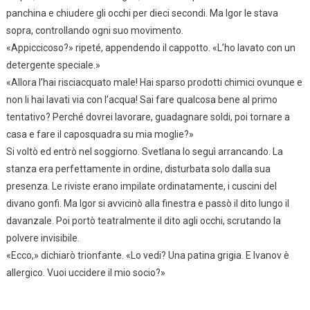
panchina e chiudere gli occhi per dieci secondi. Ma Igor le stava
sopra, controllando ogni suo movimento.
«Appiccicoso?» ripeté, appendendo il cappotto. «L’ho lavato con un
detergente speciale.»
«Allora l’hai risciacquato male! Hai sparso prodotti chimici ovunque e
non li hai lavati via con l’acqua! Sai fare qualcosa bene al primo
tentativo? Perché dovrei lavorare, guadagnare soldi, poi tornare a
casa e fare il caposquadra su mia moglie?»
Si voltò ed entrò nel soggiorno. Svetlana lo seguì arrancando. La
stanza era perfettamente in ordine, disturbata solo dalla sua
presenza. Le riviste erano impilate ordinatamente, i cuscini del
divano gonfi. Ma Igor si avvicinò alla finestra e passò il dito lungo il
davanzale. Poi portò teatralmente il dito agli occhi, scrutando la
polvere invisibile.
«Ecco,» dichiarò trionfante. «Lo vedi? Una patina grigia. E Ivanov è
allergico. Vuoi uccidere il mio socio?»