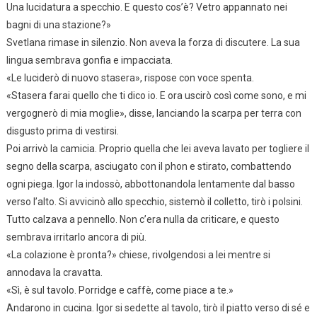
Una lucidatura a specchio. E questo cos’è? Vetro appannato nei
bagni di una stazione?»
Svetlana rimase in silenzio. Non aveva la forza di discutere. La sua
lingua sembrava gonfia e impacciata.
«Le luciderò di nuovo stasera», rispose con voce spenta.
«Stasera farai quello che ti dico io. E ora uscirò così come sono, e mi
vergognerò di mia moglie», disse, lanciando la scarpa per terra con
disgusto prima di vestirsi.
Poi arrivò la camicia. Proprio quella che lei aveva lavato per togliere il
segno della scarpa, asciugato con il phon e stirato, combattendo
ogni piega. Igor la indossò, abbottonandola lentamente dal basso
verso l’alto. Si avvicinò allo specchio, sistemò il colletto, tirò i polsini.
Tutto calzava a pennello. Non c’era nulla da criticare, e questo
sembrava irritarlo ancora di più.
«La colazione è pronta?» chiese, rivolgendosi a lei mentre si
annodava la cravatta.
«Sì, è sul tavolo. Porridge e caffè, come piace a te.»
Andarono in cucina. Igor si sedette al tavolo, tirò il piatto verso di sé e