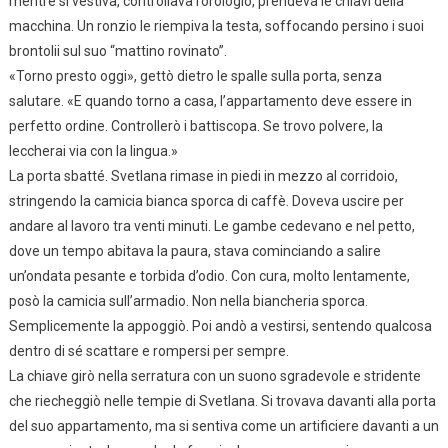
mentre si vestiva, controllava l’orologio, prendeva le chiavi della
macchina. Un ronzio le riempiva la testa, soffocando persino i suoi
brontolii sul suo “mattino rovinato”.
«Torno presto oggi», gettò dietro le spalle sulla porta, senza
salutare. «E quando torno a casa, l’appartamento deve essere in
perfetto ordine. Controllerò i battiscopa. Se trovo polvere, la
leccherai via con la lingua.»
La porta sbatté. Svetlana rimase in piedi in mezzo al corridoio,
stringendo la camicia bianca sporca di caffè. Doveva uscire per
andare al lavoro tra venti minuti. Le gambe cedevano e nel petto,
dove un tempo abitava la paura, stava cominciando a salire
un’ondata pesante e torbida d’odio. Con cura, molto lentamente,
posò la camicia sull’armadio. Non nella biancheria sporca.
Semplicemente la appoggiò. Poi andò a vestirsi, sentendo qualcosa
dentro di sé scattare e rompersi per sempre.
La chiave girò nella serratura con un suono sgradevole e stridente
che riecheggiò nelle tempie di Svetlana. Si trovava davanti alla porta
del suo appartamento, ma si sentiva come un artificiere davanti a un