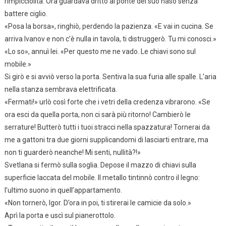
rimpicciolita. Ora guardava dritto al ponte del suo naso senza
battere ciglio.
«Posa la borsa», ringhiò, perdendo la pazienza. «E vai in cucina. Se
arriva Ivanov e non c’è nulla in tavola, ti distruggerò. Tu mi conosci.»
«Lo so», annuì lei. «Per questo me ne vado. Le chiavi sono sul
mobile.»
Si girò e si avviò verso la porta. Sentiva la sua furia alle spalle. L’aria
nella stanza sembrava elettrificata.
«Fermati!» urlò così forte che i vetri della credenza vibrarono. «Se
ora esci da quella porta, non ci sarà più ritorno! Cambierò le
serrature! Butterò tutti i tuoi stracci nella spazzatura! Tornerai da
me a gattoni tra due giorni supplicandomi di lasciarti entrare, ma
non ti guarderò neanche! Mi senti, nullità?!»
Svetlana si fermò sulla soglia. Depose il mazzo di chiavi sulla
superficie laccata del mobile. Il metallo tintinnò contro il legno:
l’ultimo suono in quell’appartamento.
«Non tornerò, Igor. D’ora in poi, ti stirerai le camicie da solo.»
Aprì la porta e uscì sul pianerottolo.