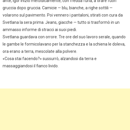
ante, Igor iniziò metodicamente, con fredda furia, a tirare fuori
gruccia dopo gruccia. Camicie — blu, bianche, a righe sottili —
volarono sul pavimento. Poi vennero i pantaloni, stirati con cura da
Svetlana la sera prima. Jeans, giacche — tutto si trasformò in un
ammasso informe di stracci ai suoi piedi.
Svetlana guardava con orrore. Tre ore del suo lavoro serale, quando
le gambe le formicolavano per la stanchezza e la schiena le doleva,
ora erano a terra, mescolate alla polvere.
«Cosa stai facendo?» sussurrò, alzandosi da terra e
massaggiandosi il fianco livido.