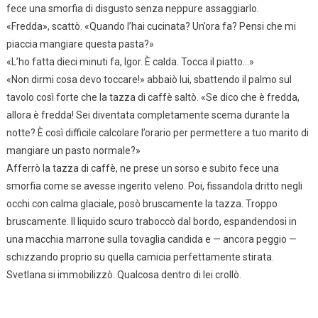
fece una smorfia di disgusto senza neppure assaggiarlo.
«Fredda», scattò. «Quando l’hai cucinata? Un’ora fa? Pensi che mi
piaccia mangiare questa pasta?»
«L’ho fatta dieci minuti fa, Igor. È calda. Tocca il piatto…»
«Non dirmi cosa devo toccare!» abbaiò lui, sbattendo il palmo sul
tavolo così forte che la tazza di caffè saltò. «Se dico che è fredda,
allora è fredda! Sei diventata completamente scema durante la
notte? È così difficile calcolare l’orario per permettere a tuo marito di
mangiare un pasto normale?»
Afferrò la tazza di caffè, ne prese un sorso e subito fece una
smorfia come se avesse ingerito veleno. Poi, fissandola dritto negli
occhi con calma glaciale, posò bruscamente la tazza. Troppo
bruscamente. Il liquido scuro traboccò dal bordo, espandendosi in
una macchia marrone sulla tovaglia candida e — ancora peggio —
schizzando proprio su quella camicia perfettamente stirata.
Svetlana si immobilizzò. Qualcosa dentro di lei crollò.