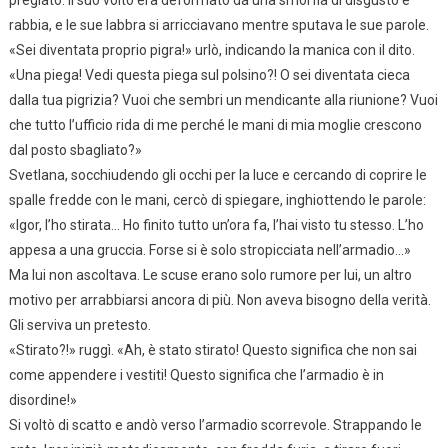
pregiato. Il suo volto era deformato da una smorfia di disgusto e
rabbia, e le sue labbra si arricciavano mentre sputava le sue parole.
«Sei diventata proprio pigra!» urlò, indicando la manica con il dito.
«Una piega! Vedi questa piega sul polsino?! O sei diventata cieca
dalla tua pigrizia? Vuoi che sembri un mendicante alla riunione? Vuoi
che tutto l’ufficio rida di me perché le mani di mia moglie crescono
dal posto sbagliato?»
Svetlana, socchiudendo gli occhi per la luce e cercando di coprire le
spalle fredde con le mani, cercò di spiegare, inghiottendo le parole:
«Igor, l’ho stirata… Ho finito tutto un’ora fa, l’hai visto tu stesso. L’ho
appesa a una gruccia. Forse si è solo stropicciata nell’armadio…»
Ma lui non ascoltava. Le scuse erano solo rumore per lui, un altro
motivo per arrabbiarsi ancora di più. Non aveva bisogno della verità.
Gli serviva un pretesto.
«Stirato?!» ruggì. «Ah, è stato stirato! Questo significa che non sai
come appendere i vestiti! Questo significa che l’armadio è in
disordine!»
Si voltò di scatto e andò verso l’armadio scorrevole. Strappando le