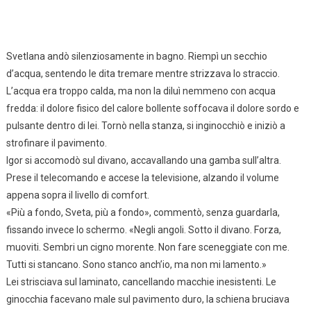
Svetlana andò silenziosamente in bagno. Riempì un secchio
d’acqua, sentendo le dita tremare mentre strizzava lo straccio.
L’acqua era troppo calda, ma non la diluì nemmeno con acqua
fredda: il dolore fisico del calore bollente soffocava il dolore sordo e
pulsante dentro di lei. Tornò nella stanza, si inginocchiò e iniziò a
strofinare il pavimento.
Igor si accomodò sul divano, accavallando una gamba sull’altra.
Prese il telecomando e accese la televisione, alzando il volume
appena sopra il livello di comfort.
«Più a fondo, Sveta, più a fondo», commentò, senza guardarla,
fissando invece lo schermo. «Negli angoli. Sotto il divano. Forza,
muoviti. Sembri un cigno morente. Non fare sceneggiate con me.
Tutti si stancano. Sono stanco anch’io, ma non mi lamento.»
Lei strisciava sul laminato, cancellando macchie inesistenti. Le
ginocchia facevano male sul pavimento duro, la schiena bruciava