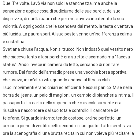
Due. Tre volte. Lavò via non solo la stanchezza, ma anche la
sensazione appiccicosa di sudiciume delle sue parole, del suo
disprezzo, di quella paura che per mesi aveva incatenato la sua
volontà. A ogni goccia che le scendeva dal mento, la testa diventava
più lucida. La paura sparì. Al suo posto venne un’indifferenza calma
e cristallina.
Svetlana chiuse l’acqua. Non si truccò. Non indossò quel vestito nero
che piaceva tanto a Igor perché era stretto e scomodo ma “faceva
status”. Andò invece in camera da letto, cercando di non fare
rumore. Dal fondo dell’armadio prese una vecchia borsa sportiva
che usava, in un’altra vita, quando andava al fitness club.
I suoi movimenti erano chiari ed efficienti. Nessun panico. Mise nella
borsa dei jeans, un paio di maglioni, un cambio di biancheria intima. Il
passaporto. La carta dello stipendio che miracolosamente era
riuscita a nascondere dal suo totale controllo. Il caricatore del
telefono. Si guardò intorno: tende costose, ordine perfetto, un
armadio pieno di vestiti scelti secondo il suo gusto. Tutto sembrava
ora la scenografia di una brutta recita in cui non voleva più recitare la