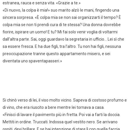
estranea, rauca e senza vita. «Grazie a te.»
«Di nuovo, la colpa è mia!» suo marito alzò le mani, fingendo una
sincera sorpresa. «È colpa mia se non sai organizzarti il tempo? È
colpa mia se non ti prendi cura di te stessa? Una donna dovrebbe
fiorire, ispirare un uomo! E tu? Mi fai solo venir voglia di voltarmi
dall’altra parte. Sai, oggi guardavo la segretaria in ufficio… Lei sì che
sa essere fresca. E ha due figli, tra l’altro. Tu non hai figli, nessuna
preoccupazione tranne questo appartamento misero, e sei
diventata uno spaventapasseri.»
Si chinò verso di lei, il viso molto vicino. Sapeva di costoso profumo e
di vino, che era riuscito a bere mentre lei tornava a casa.
«Finisci di lavare il pavimento più in fretta. Poi vai a farti la doccia.
Mettiti in ordine. Truccati. Indossa quel vestito nero. Se arrivano
ospiti, devi brillare. E se hai intenzione di stare lì con quella faccia