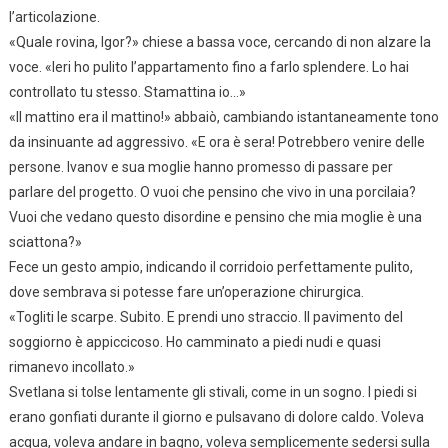
l’articolazione.
«Quale rovina, Igor?» chiese a bassa voce, cercando di non alzare la
voce. «Ieri ho pulito l’appartamento fino a farlo splendere. Lo hai
controllato tu stesso. Stamattina io…»
«Il mattino era il mattino!» abbaiò, cambiando istantaneamente tono
da insinuante ad aggressivo. «E ora è sera! Potrebbero venire delle
persone. Ivanov e sua moglie hanno promesso di passare per
parlare del progetto. O vuoi che pensino che vivo in una porcilaia?
Vuoi che vedano questo disordine e pensino che mia moglie è una
sciattona?»
Fece un gesto ampio, indicando il corridoio perfettamente pulito,
dove sembrava si potesse fare un’operazione chirurgica.
«Togliti le scarpe. Subito. E prendi uno straccio. Il pavimento del
soggiorno è appiccicoso. Ho camminato a piedi nudi e quasi
rimanevo incollato.»
Svetlana si tolse lentamente gli stivali, come in un sogno. I piedi si
erano gonfiati durante il giorno e pulsavano di dolore caldo. Voleva
acqua, voleva andare in bagno, voleva semplicemente sedersi sulla