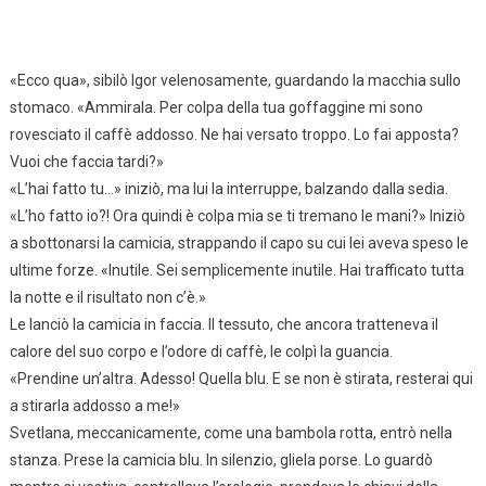
«Ecco qua», sibilò Igor velenosamente, guardando la macchia sullo
stomaco. «Ammirala. Per colpa della tua goffaggine mi sono
rovesciato il caffè addosso. Ne hai versato troppo. Lo fai apposta?
Vuoi che faccia tardi?»
«L’hai fatto tu…» iniziò, ma lui la interruppe, balzando dalla sedia.
«L’ho fatto io?! Ora quindi è colpa mia se ti tremano le mani?» Iniziò
a sbottonarsi la camicia, strappando il capo su cui lei aveva speso le
ultime forze. «Inutile. Sei semplicemente inutile. Hai trafficato tutta
la notte e il risultato non c’è.»
Le lanciò la camicia in faccia. Il tessuto, che ancora tratteneva il
calore del suo corpo e l’odore di caffè, le colpì la guancia.
«Prendine un’altra. Adesso! Quella blu. E se non è stirata, resterai qui
a stirarla addosso a me!»
Svetlana, meccanicamente, come una bambola rotta, entrò nella
stanza. Prese la camicia blu. In silenzio, gliela porse. Lo guardò