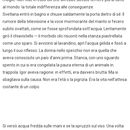
al mondo: la totale indifferenza alle conseguenze.
Svetlana entrò in bagno e chiuse saldamente la porta dietro di sé. Il
rumore della televisione e la voce mormorante del marito si fecero
subito ovattati, come se fosse sprofondata sott’acqua. Lentamente
girò il chiavistello — il morbido clic risuonò nella stanza piastrellata
come uno sparo. Si avvicinò al lavandino, aprì l’acqua gelida e fissò a
lungo il suo riflesso. La donna nello specchio non era quella che
aveva conosciuto un paio d’anni prima. Stanca, con uno sguardo
spento in cui si era congelata la paura eterna di un animale in
trappola. Igor aveva ragione: in effetti, era davvero brutta. Ma si
sbagliava sulla causa. Non era l’età o la pigrizia. Era la vita nell’attesa
costante di un colpo.
Si versò acqua fredda sulle mani e se la spruzzò sul viso. Una volta.