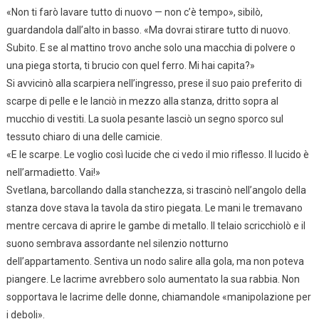
«Non ti farò lavare tutto di nuovo — non c’è tempo», sibilò,
guardandola dall’alto in basso. «Ma dovrai stirare tutto di nuovo.
Subito. E se al mattino trovo anche solo una macchia di polvere o
una piega storta, ti brucio con quel ferro. Mi hai capita?»
Si avvicinò alla scarpiera nell’ingresso, prese il suo paio preferito di
scarpe di pelle e le lanciò in mezzo alla stanza, dritto sopra al
mucchio di vestiti. La suola pesante lasciò un segno sporco sul
tessuto chiaro di una delle camicie.
«E le scarpe. Le voglio così lucide che ci vedo il mio riflesso. Il lucido è
nell’armadietto. Vai!»
Svetlana, barcollando dalla stanchezza, si trascinò nell’angolo della
stanza dove stava la tavola da stiro piegata. Le mani le tremavano
mentre cercava di aprire le gambe di metallo. Il telaio scricchiolò e il
suono sembrava assordante nel silenzio notturno
dell’appartamento. Sentiva un nodo salire alla gola, ma non poteva
piangere. Le lacrime avrebbero solo aumentato la sua rabbia. Non
sopportava le lacrime delle donne, chiamandole «manipolazione per
i deboli».