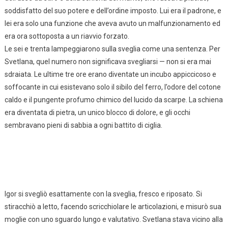
soddisfatto del suo potere e dell’ordine imposto. Lui era il padrone, e
lei era solo una funzione che aveva avuto un malfunzionamento ed
era ora sottoposta a un riavvio forzato.
Le sei e trenta lampeggiarono sulla sveglia come una sentenza. Per
Svetlana, quel numero non significava svegliarsi — non si era mai
sdraiata. Le ultime tre ore erano diventate un incubo appiccicoso e
soffocante in cui esistevano solo il sibilo del ferro, l’odore del cotone
caldo e il pungente profumo chimico del lucido da scarpe. La schiena
era diventata di pietra, un unico blocco di dolore, e gli occhi
sembravano pieni di sabbia a ogni battito di ciglia.
Igor si svegliò esattamente con la sveglia, fresco e riposato. Si
stiracchiò a letto, facendo scricchiolare le articolazioni, e misurò sua
moglie con uno sguardo lungo e valutativo. Svetlana stava vicino alla