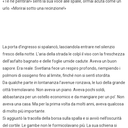
«Te ne pentirai!» sentì la sua voce alle spalle, ormai acuta come un
urlo. «Morirai sotto una recinzione!»
La porta d’ingresso si spalancò, lasciandola entrare nel silenzio
fresco della notte. L’aria della strada le colpì il viso con la freschezza
dell’asfalto bagnato e delle foglie umide cadute. Aveva un buon
sapore. Era reale. Svetlana fece un respiro profondo, riempiendo i
polmoni di ossigeno fino al limite, finché non si sentì stordita.
Da qualche parte in lontananza l’avenue ronzava, le luci della grande
città tremolavano. Non aveva un piano. Aveva pochi soldi,
abbastanza per un ostello economico e da mangiare per un po’. Non
aveva una casa. Ma per la prima volta da molti anni, aveva qualcosa
di molto più importante.
Si aggiustò la tracolla della borsa sulla spalla e si avviò nell’oscurità
del cortile. Le gambe non le formicolavano più. La sua schiena si