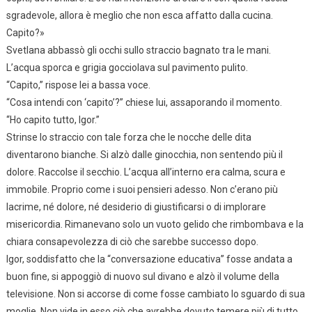
sgradevole, allora è meglio che non esca affatto dalla cucina.
Capito?»
Svetlana abbassò gli occhi sullo straccio bagnato tra le mani.
L’acqua sporca e grigia gocciolava sul pavimento pulito.
“Capito,” rispose lei a bassa voce.
“Cosa intendi con ‘capito’?” chiese lui, assaporando il momento.
“Ho capito tutto, Igor.”
Strinse lo straccio con tale forza che le nocche delle dita
diventarono bianche. Si alzò dalle ginocchia, non sentendo più il
dolore. Raccolse il secchio. L’acqua all’interno era calma, scura e
immobile. Proprio come i suoi pensieri adesso. Non c’erano più
lacrime, né dolore, né desiderio di giustificarsi o di implorare
misericordia. Rimanevano solo un vuoto gelido che rimbombava e la
chiara consapevolezza di ciò che sarebbe successo dopo.
Igor, soddisfatto che la “conversazione educativa” fosse andata a
buon fine, si appoggiò di nuovo sul divano e alzò il volume della
televisione. Non si accorse di come fosse cambiato lo sguardo di sua
moglie. Non vide in esso ciò che avrebbe dovuto temere più di tutto