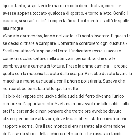
Igor, intanto, si spolverò le mani in modo dimostrativo, come se
avesse appena toccato qualcosa di sporco, e tornò a letto. Gonfiò il
cuscino, si sdraiò, si tirò la coperta fin sotto il mento e voltò le spalle
alla moglie.
«Non sto dormendo», lanciò nel vuoto. «Ti sento lavorare. E guai a te
se decidi di tirare a campare. Domattina controllerò ogni cucitura.»
Svetlana attaccò la spina del ferro. L’indicatore rosso si accese
come un occhio cattivo nella stanza in penombra, che ora le
sembrava una camera di tortura. Prese la prima camicia — proprio
quella con la macchia lasciata dalla scarpa. Avrebbe dovuto lavare la
macchia a mano, asciugarla con il phon e poi stirarla. Sapeva che
non sarebbe tornata a letto quella notte.
Il sibilo del vapore che usciva dalla suola del ferro divenne l’unico
rumore nell’appartamento. Svetlana muoveva il metallo caldo sulla
stoffa, cercando di non pensare che tra tre ore avrebbe dovuto
alzarsi per andare al lavoro, dove le sarebbero stati richiesti anche
rapporti e sorrisi. Ora il suo mondo si era ristretto alla dimensione
dell’asse da stiro e della schiena del marito, che russava placido,