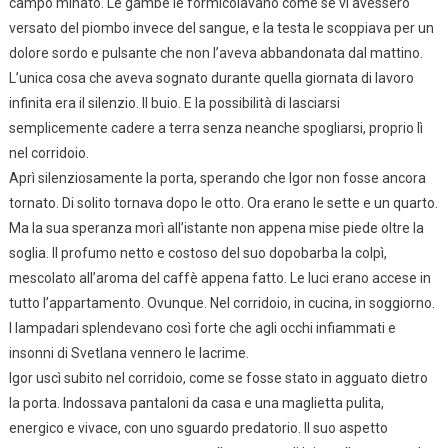
campo minato. Le gambe le formicolavano come se vi avessero
versato del piombo invece del sangue, e la testa le scoppiava per un
dolore sordo e pulsante che non l’aveva abbandonata dal mattino.
L’unica cosa che aveva sognato durante quella giornata di lavoro
infinita era il silenzio. Il buio. E la possibilità di lasciarsi
semplicemente cadere a terra senza neanche spogliarsi, proprio lì
nel corridoio.
Aprì silenziosamente la porta, sperando che Igor non fosse ancora
tornato. Di solito tornava dopo le otto. Ora erano le sette e un quarto.
Ma la sua speranza morì all’istante non appena mise piede oltre la
soglia. Il profumo netto e costoso del suo dopobarba la colpì,
mescolato all’aroma del caffè appena fatto. Le luci erano accese in
tutto l’appartamento. Ovunque. Nel corridoio, in cucina, in soggiorno.
I lampadari splendevano così forte che agli occhi infiammati e
insonni di Svetlana vennero le lacrime.
Igor uscì subito nel corridoio, come se fosse stato in agguato dietro
la porta. Indossava pantaloni da casa e una maglietta pulita,
energico e vivace, con uno sguardo predatorio. Il suo aspetto