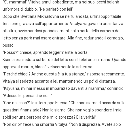
“Sì, mamma!” Vitalya annuì obbediente, ma nei suoi occhi balenò
un’ombra di dubbio. “Ne parlerò con lei!”
Dopo che Svetlana Mikhailovna se ne fu andata, un’insopportabile
tensione gravava sull’appartamento. Vitalya vagava da una stanza
all’altra, avvicinandosi periodicamente alla porta della camera da
letto senza però mai osare entrare. Alla fine, radunando il coraggio,
bussò.
“Posso?” chiese, aprendo leggermente la porta.
Ksenia era seduta sul bordo del letto con il telefono in mano. Quando
apparve il marito, bloccò velocemente lo schermo.
“Perché chiedi? Anche questa è la tua stanza,” rispose seccamente.
Vitalya si sedette accanto a lei, mantenendo un po’ di distanza.
“Ksyusha, mi hai messo in imbarazzo davanti a mamma,” cominciò.
“Adesso lei pensa che noi…”
“Che noi cosa?” lo interruppe Ksenia. “Che non siamo d’accordo sulle
questioni finanziarie? Non lo siamo! Che non voglio spendere i miei
soldi per una persona che mi disprezza? È la verità!”
“Non dirlo!” fece una smorfia Vitalya. “Non ti disprezza. Avete solo