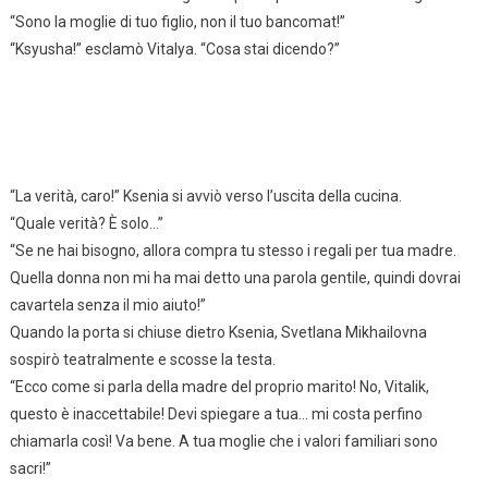
“Sono la moglie di tuo figlio, non il tuo bancomat!”
“Ksyusha!” esclamò Vitalya. “Cosa stai dicendo?”
“La verità, caro!” Ksenia si avviò verso l’uscita della cucina.
“Quale verità? È solo…”
“Se ne hai bisogno, allora compra tu stesso i regali per tua madre.
Quella donna non mi ha mai detto una parola gentile, quindi dovrai
cavartela senza il mio aiuto!”
Quando la porta si chiuse dietro Ksenia, Svetlana Mikhailovna
sospirò teatralmente e scosse la testa.
“Ecco come si parla della madre del proprio marito! No, Vitalik,
questo è inaccettabile! Devi spiegare a tua… mi costa perfino
chiamarla così! Va bene. A tua moglie che i valori familiari sono
sacri!”