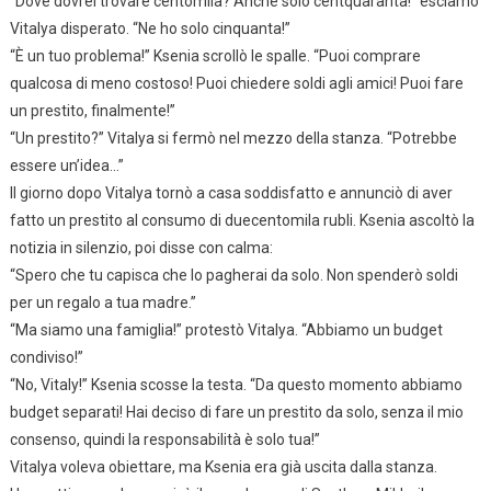
“Dove dovrei trovare centomila? Anche solo centquaranta!” esclamò
Vitalya disperato. “Ne ho solo cinquanta!”
“È un tuo problema!” Ksenia scrollò le spalle. “Puoi comprare
qualcosa di meno costoso! Puoi chiedere soldi agli amici! Puoi fare
un prestito, finalmente!”
“Un prestito?” Vitalya si fermò nel mezzo della stanza. “Potrebbe
essere un’idea…”
Il giorno dopo Vitalya tornò a casa soddisfatto e annunciò di aver
fatto un prestito al consumo di duecentomila rubli. Ksenia ascoltò la
notizia in silenzio, poi disse con calma:
“Spero che tu capisca che lo pagherai da solo. Non spenderò soldi
per un regalo a tua madre.”
“Ma siamo una famiglia!” protestò Vitalya. “Abbiamo un budget
condiviso!”
“No, Vitaly!” Ksenia scosse la testa. “Da questo momento abbiamo
budget separati! Hai deciso di fare un prestito da solo, senza il mio
consenso, quindi la responsabilità è solo tua!”
Vitalya voleva obiettare, ma Ksenia era già uscita dalla stanza.