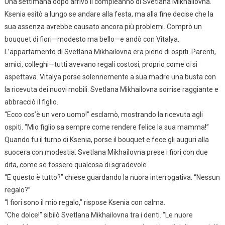
Una settimana dopo arrivò il compleanno di Svetlana Mikhailovna.
Ksenia esitò a lungo se andare alla festa, ma alla fine decise che la
sua assenza avrebbe causato ancora più problemi. Comprò un
bouquet di fiori—modesto ma bello—e andò con Vitalya.
L’appartamento di Svetlana Mikhailovna era pieno di ospiti. Parenti,
amici, colleghi—tutti avevano regali costosi, proprio come ci si
aspettava. Vitalya porse solennemente a sua madre una busta con
la ricevuta dei nuovi mobili. Svetlana Mikhailovna sorrise raggiante e
abbracciò il figlio.
“Ecco cos’è un vero uomo!” esclamò, mostrando la ricevuta agli
ospiti. “Mio figlio sa sempre come rendere felice la sua mamma!”
Quando fu il turno di Ksenia, porse il bouquet e fece gli auguri alla
suocera con modestia. Svetlana Mikhailovna prese i fiori con due
dita, come se fossero qualcosa di sgradevole.
“E questo è tutto?” chiese guardando la nuora interrogativa. “Nessun
regalo?”
“I fiori sono il mio regalo,” rispose Ksenia con calma.
“Che dolce!” sibilò Svetlana Mikhailovna tra i denti. “Le nuore