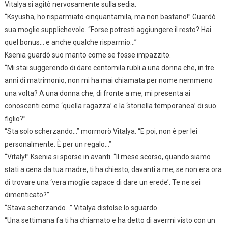
Vitalya si agitò nervosamente sulla sedia.
“Ksyusha, ho risparmiato cinquantamila, ma non bastano!” Guardò
sua moglie supplichevole. “Forse potresti aggiungere il resto? Hai
quel bonus… e anche qualche risparmio…”
Ksenia guardò suo marito come se fosse impazzito.
“Mi stai suggerendo di dare centomila rubli a una donna che, in tre
anni di matrimonio, non mi ha mai chiamata per nome nemmeno
una volta? A una donna che, di fronte a me, mi presenta ai
conoscenti come ‘quella ragazza’ e la ‘storiella temporanea’ di suo
figlio?”
“Sta solo scherzando…” mormorò Vitalya. “E poi, non è per lei
personalmente. È per un regalo…”
“Vitaly!” Ksenia si sporse in avanti. “Il mese scorso, quando siamo
stati a cena da tua madre, ti ha chiesto, davanti a me, se non era ora
di trovare una ‘vera moglie capace di dare un erede’. Te ne sei
dimenticato?”
“Stava scherzando…” Vitalya distolse lo sguardo.
“Una settimana fa ti ha chiamato e ha detto di avermi visto con un