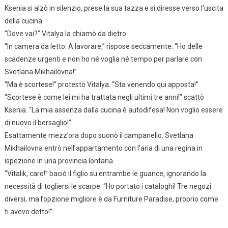
Ksenia si alzò in silenzio, prese la sua tazza e si diresse verso l’uscita
della cucina.
“Dove vai?” Vitalya la chiamò da dietro.
“In camera da letto. A lavorare,” rispose seccamente. “Ho delle
scadenze urgenti e non ho né voglia né tempo per parlare con
Svetlana Mikhailovna!”
“Ma è scortese!” protestò Vitalya. “Sta venendo qui apposta!”
“Scortese è come lei mi ha trattata negli ultimi tre anni!” scattò
Ksenia. “La mia assenza dalla cucina è autodifesa! Non voglio essere
di nuovo il bersaglio!”
Esattamente mezz’ora dopo suonò il campanello. Svetlana
Mikhailovna entrò nell’appartamento con l’aria di una regina in
ispezione in una provincia lontana.
“Vitalik, caro!” baciò il figlio su entrambe le guance, ignorando la
necessità di togliersi le scarpe. “Ho portato i cataloghi! Tre negozi
diversi, ma l’opzione migliore è da Furniture Paradise, proprio come
ti avevo detto!”