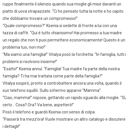
ruppe finalmente il silenzio quando sua moglie gli mise davanti un
piatto di uova strapazzate. “Ci ho pensato tutta la notte e ho capito
che dobbiamo trovare un compromesso!”
“Quale compromesso?” Ksenia si sedette di fronte a lui con una
tazza di caffè. “Qui è tutto chiarissimo! Hai promesso a tua madre
un regalo che non ti puoi permettere economicamente! Questo è un
problema tuo, non mio!”
“Ma siamo una famiglia!” Vitalya posò la forchetta. “In famiglia, tutti i
problemi si risolvono insieme!”
“Esatto!” Ksenia annuì. “Famiglia! Tua madre fa parte della nostra
famiglia? Ti ha mai trattata come parte della famiglia?”
Vitalya sospirò, pronto a controbattere ancora una volta, quando il
suo telefono squillò. Sullo schermo apparve “Mamma”.
“Ciao, mamma!” rispose, gettando un rapido sguardo alla moglie. “Sì,
certo… Cosa? Ora? Va bene, aspetterò!”
Posò il telefono e guardò Ksenia con senso di colpa.
“Passerà tra mezz’ora! Vuole mostrare un altro catalogo e discutere
i dettagli!”