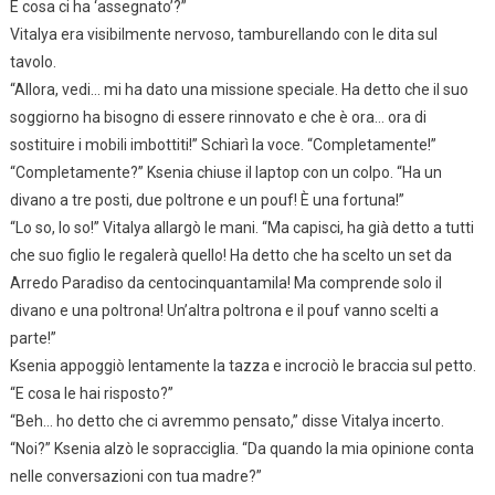
E cosa ci ha ‘assegnato’?”
Vitalya era visibilmente nervoso, tamburellando con le dita sul
tavolo.
“Allora, vedi… mi ha dato una missione speciale. Ha detto che il suo
soggiorno ha bisogno di essere rinnovato e che è ora… ora di
sostituire i mobili imbottiti!” Schiarì la voce. “Completamente!”
“Completamente?” Ksenia chiuse il laptop con un colpo. “Ha un
divano a tre posti, due poltrone e un pouf! È una fortuna!”
“Lo so, lo so!” Vitalya allargò le mani. “Ma capisci, ha già detto a tutti
che suo figlio le regalerà quello! Ha detto che ha scelto un set da
Arredo Paradiso da centocinquantamila! Ma comprende solo il
divano e una poltrona! Un’altra poltrona e il pouf vanno scelti a
parte!”
Ksenia appoggiò lentamente la tazza e incrociò le braccia sul petto.
“E cosa le hai risposto?”
“Beh… ho detto che ci avremmo pensato,” disse Vitalya incerto.
“Noi?” Ksenia alzò le sopracciglia. “Da quando la mia opinione conta
nelle conversazioni con tua madre?”