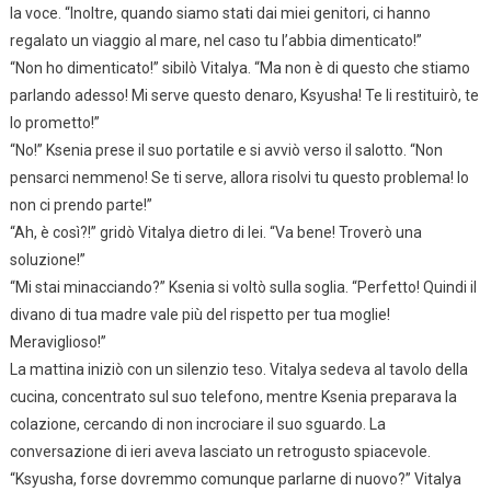
la voce. “Inoltre, quando siamo stati dai miei genitori, ci hanno
regalato un viaggio al mare, nel caso tu l’abbia dimenticato!”
“Non ho dimenticato!” sibilò Vitalya. “Ma non è di questo che stiamo
parlando adesso! Mi serve questo denaro, Ksyusha! Te li restituirò, te
lo prometto!”
“No!” Ksenia prese il suo portatile e si avviò verso il salotto. “Non
pensarci nemmeno! Se ti serve, allora risolvi tu questo problema! Io
non ci prendo parte!”
“Ah, è così?!” gridò Vitalya dietro di lei. “Va bene! Troverò una
soluzione!”
“Mi stai minacciando?” Ksenia si voltò sulla soglia. “Perfetto! Quindi il
divano di tua madre vale più del rispetto per tua moglie!
Meraviglioso!”
La mattina iniziò con un silenzio teso. Vitalya sedeva al tavolo della
cucina, concentrato sul suo telefono, mentre Ksenia preparava la
colazione, cercando di non incrociare il suo sguardo. La
conversazione di ieri aveva lasciato un retrogusto spiacevole.
“Ksyusha, forse dovremmo comunque parlarne di nuovo?” Vitalya