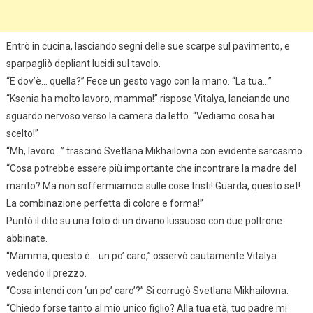
Entrò in cucina, lasciando segni delle sue scarpe sul pavimento, e
sparpagliò depliant lucidi sul tavolo.
“E dov’è… quella?” Fece un gesto vago con la mano. “La tua…”
“Ksenia ha molto lavoro, mamma!” rispose Vitalya, lanciando uno
sguardo nervoso verso la camera da letto. “Vediamo cosa hai
scelto!”
“Mh, lavoro…” trascinò Svetlana Mikhailovna con evidente sarcasmo.
“Cosa potrebbe essere più importante che incontrare la madre del
marito? Ma non soffermiamoci sulle cose tristi! Guarda, questo set!
La combinazione perfetta di colore e forma!”
Puntò il dito su una foto di un divano lussuoso con due poltrone
abbinate.
“Mamma, questo è… un po’ caro,” osservò cautamente Vitalya
vedendo il prezzo.
“Cosa intendi con ‘un po’ caro’?” Si corrugò Svetlana Mikhailovna.
“Chiedo forse tanto al mio unico figlio? Alla tua età, tuo padre mi