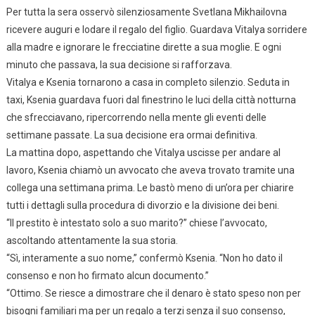
Per tutta la sera osservò silenziosamente Svetlana Mikhailovna
ricevere auguri e lodare il regalo del figlio. Guardava Vitalya sorridere
alla madre e ignorare le frecciatine dirette a sua moglie. E ogni
minuto che passava, la sua decisione si rafforzava.
Vitalya e Ksenia tornarono a casa in completo silenzio. Seduta in
taxi, Ksenia guardava fuori dal finestrino le luci della città notturna
che sfrecciavano, ripercorrendo nella mente gli eventi delle
settimane passate. La sua decisione era ormai definitiva.
La mattina dopo, aspettando che Vitalya uscisse per andare al
lavoro, Ksenia chiamò un avvocato che aveva trovato tramite una
collega una settimana prima. Le bastò meno di un’ora per chiarire
tutti i dettagli sulla procedura di divorzio e la divisione dei beni.
“Il prestito è intestato solo a suo marito?” chiese l’avvocato,
ascoltando attentamente la sua storia.
“Sì, interamente a suo nome,” confermò Ksenia. “Non ho dato il
consenso e non ho firmato alcun documento.”
“Ottimo. Se riesce a dimostrare che il denaro è stato speso non per
bisogni familiari ma per un regalo a terzi senza il suo consenso,