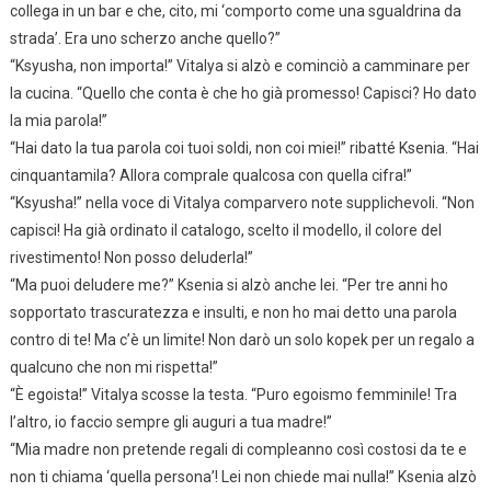
collega in un bar e che, cito, mi ‘comporto come una sgualdrina da
strada’. Era uno scherzo anche quello?”
“Ksyusha, non importa!” Vitalya si alzò e cominciò a camminare per
la cucina. “Quello che conta è che ho già promesso! Capisci? Ho dato
la mia parola!”
“Hai dato la tua parola coi tuoi soldi, non coi miei!” ribatté Ksenia. “Hai
cinquantamila? Allora comprale qualcosa con quella cifra!”
“Ksyusha!” nella voce di Vitalya comparvero note supplichevoli. “Non
capisci! Ha già ordinato il catalogo, scelto il modello, il colore del
rivestimento! Non posso deluderla!”
“Ma puoi deludere me?” Ksenia si alzò anche lei. “Per tre anni ho
sopportato trascuratezza e insulti, e non ho mai detto una parola
contro di te! Ma c’è un limite! Non darò un solo kopek per un regalo a
qualcuno che non mi rispetta!”
“È egoista!” Vitalya scosse la testa. “Puro egoismo femminile! Tra
l’altro, io faccio sempre gli auguri a tua madre!”
“Mia madre non pretende regali di compleanno così costosi da te e
non ti chiama ‘quella persona’! Lei non chiede mai nulla!” Ksenia alzò