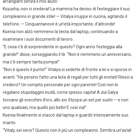
arrangiarti senza il mio aiuto.”
Ksyusha, non ci crederai! La mamma ha deciso di festeggiare il suo
compleanno in grande stile! — Vitalya irruppe in cucina, agitando il
telefono. — Cinquantanove è un’età importante, d’altronde!
Ksenia non alzò nemmeno la testa dal laptop, continuando a
esaminare i suoi documenti di lavoro.
“E cosa c’è di sorprendente in questo? Ogni anno festeggia alla
grande!” disse, sorseggiando il tè. “Non è nemmeno un anniversario,
ma c’è sempre tanta pompa!”
“Non è questo il punto!” Vitalya si sedette di fronte a lei e si sporse in
avanti. “Ha persino fatto una lista di regali per tutti gli invitati! Riesci a
crederci? Un compito personale per ogni parente! Così non le
regalano stupidaggini inutili, come spesso capita! A zia Galya
toccano gli orecchini d’oro, allo zio Styopa un set per sushi — e non
uno qualsiasi, ma quello più bello! E così via!”
Ksenia finalmente si staccò dal laptop e guardò intensamente suo
marito.
“Vitaly, sei serio? Questo non è più un compleanno. Sembra un’asta!