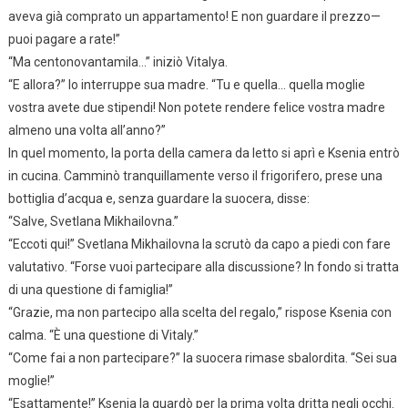
aveva già comprato un appartamento! E non guardare il prezzo—
puoi pagare a rate!”
“Ma centonovantamila…” iniziò Vitalya.
“E allora?” lo interruppe sua madre. “Tu e quella… quella moglie
vostra avete due stipendi! Non potete rendere felice vostra madre
almeno una volta all’anno?”
In quel momento, la porta della camera da letto si aprì e Ksenia entrò
in cucina. Camminò tranquillamente verso il frigorifero, prese una
bottiglia d’acqua e, senza guardare la suocera, disse:
“Salve, Svetlana Mikhailovna.”
“Eccoti qui!” Svetlana Mikhailovna la scrutò da capo a piedi con fare
valutativo. “Forse vuoi partecipare alla discussione? In fondo si tratta
di una questione di famiglia!”
“Grazie, ma non partecipo alla scelta del regalo,” rispose Ksenia con
calma. “È una questione di Vitaly.”
“Come fai a non partecipare?” la suocera rimase sbalordita. “Sei sua
moglie!”
“Esattamente!” Ksenia la guardò per la prima volta dritta negli occhi.