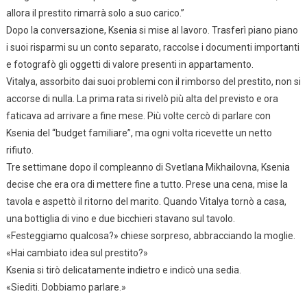
allora il prestito rimarrà solo a suo carico.”
Dopo la conversazione, Ksenia si mise al lavoro. Trasferì piano piano
i suoi risparmi su un conto separato, raccolse i documenti importanti
e fotografò gli oggetti di valore presenti in appartamento.
Vitalya, assorbito dai suoi problemi con il rimborso del prestito, non si
accorse di nulla. La prima rata si rivelò più alta del previsto e ora
faticava ad arrivare a fine mese. Più volte cercò di parlare con
Ksenia del “budget familiare”, ma ogni volta ricevette un netto
rifiuto.
Tre settimane dopo il compleanno di Svetlana Mikhailovna, Ksenia
decise che era ora di mettere fine a tutto. Prese una cena, mise la
tavola e aspettò il ritorno del marito. Quando Vitalya tornò a casa,
una bottiglia di vino e due bicchieri stavano sul tavolo.
«Festeggiamo qualcosa?» chiese sorpreso, abbracciando la moglie.
«Hai cambiato idea sul prestito?»
Ksenia si tirò delicatamente indietro e indicò una sedia.
«Siediti. Dobbiamo parlare.»