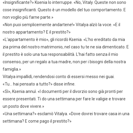
«Insignificante?» Ksenia lo interruppe. «No, Vitaly. Queste non sono
cose insignificanti. Questo è un modello del tuo comportamento. E
non voglio più farne parte.»
«Non puoi semplicemente andartene!» Vitalya alzò la voce. «E il
nostro appartamento? E il prestito?»
«L’appartamento è mio», gli ricordò Ksenia. «L’ho ereditato da mia
zia prima del nostro matrimonio, nel caso tu te ne sia dimenticato. E
il prestito è solo una tua responsabilità. L’hai fatto senza il mio
consenso, per un regalo a tua madre, non per i bisogni della nostra
famiglia.»
Vitalya impallidì, rendendosi conto di essersi messo nei guai.
«Tu… hai pensato a tutto?» disse infine.
«Sì», Ksenia annuì. «I documenti per il divorzio sono già pronti per
essere presentati. Ti do una settimana per fare le valigie e trovare
un posto dove vivere.»
«Una settimana?» esclamò Vitalya. «Dove dovrei trovare casa in una
settimana? E come pago il prestito?»