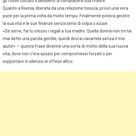
gli fosse costato il desiderio di compiacere sua madre.
Quanto a Ksenia, liberata da una relazione tossica, provò una vera
pace per la prima volta da molto tempo. Finalmente poteva gestire
la sua vita e le sue finanze senza sensi di colpa o scuse.
«Se serve, fai tu stesso i regali a tua madre. Quella donna non mi ha
mai detto una parola gentile, quindi dovrai cavartela senza il mio
aiuto!» — questa frase divenne una sorta di motto della sua nuova
vita, dove non c’era spazio per compromessi forzati o per
sopportare in silenzio le offese altrui.