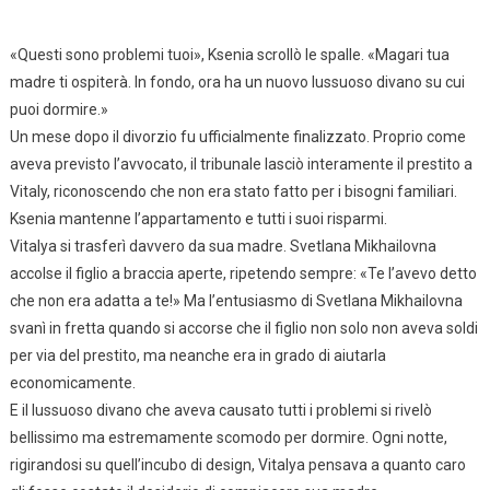
«Questi sono problemi tuoi», Ksenia scrollò le spalle. «Magari tua
madre ti ospiterà. In fondo, ora ha un nuovo lussuoso divano su cui
puoi dormire.»
Un mese dopo il divorzio fu ufficialmente finalizzato. Proprio come
aveva previsto l’avvocato, il tribunale lasciò interamente il prestito a
Vitaly, riconoscendo che non era stato fatto per i bisogni familiari.
Ksenia mantenne l’appartamento e tutti i suoi risparmi.
Vitalya si trasferì davvero da sua madre. Svetlana Mikhailovna
accolse il figlio a braccia aperte, ripetendo sempre: «Te l’avevo detto
che non era adatta a te!» Ma l’entusiasmo di Svetlana Mikhailovna
svanì in fretta quando si accorse che il figlio non solo non aveva soldi
per via del prestito, ma neanche era in grado di aiutarla
economicamente.
E il lussuoso divano che aveva causato tutti i problemi si rivelò
bellissimo ma estremamente scomodo per dormire. Ogni notte,
rigirandosi su quell’incubo di design, Vitalya pensava a quanto caro