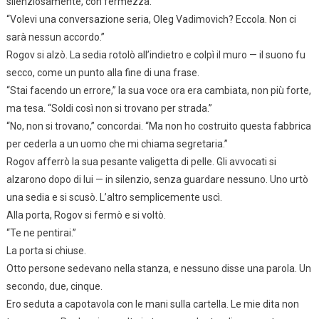
silenziosamente, con fermezza.
“Volevi una conversazione seria, Oleg Vadimovich? Eccola. Non ci
sarà nessun accordo.”
Rogov si alzò. La sedia rotolò all’indietro e colpì il muro — il suono fu
secco, come un punto alla fine di una frase.
“Stai facendo un errore,” la sua voce ora era cambiata, non più forte,
ma tesa. “Soldi così non si trovano per strada.”
“No, non si trovano,” concordai. “Ma non ho costruito questa fabbrica
per cederla a un uomo che mi chiama segretaria.”
Rogov afferrò la sua pesante valigetta di pelle. Gli avvocati si
alzarono dopo di lui — in silenzio, senza guardare nessuno. Uno urtò
una sedia e si scusò. L’altro semplicemente uscì.
Alla porta, Rogov si fermò e si voltò.
“Te ne pentirai.”
La porta si chiuse.
Otto persone sedevano nella stanza, e nessuno disse una parola. Un
secondo, due, cinque.
Ero seduta a capotavola con le mani sulla cartella. Le mie dita non