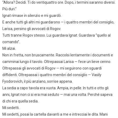
“Allora? Decidi. Ti do ventiquattro ore. Dopo, i termini saranno diversi.
Più duri.”
Ignat rimase in silenzio e mi guardò.
E anche tutti gli altri mi guardarono — i quattro membri del consiglio,
Larisa, persino gli avvocati di Rogov.
Tutti tranne Rogov stesso. Lui guardava Ignat. Guardava “quello al
comando”.
Mi alzai.
Non in fretta, non bruscamente. Raccolsi lentamente i documenti e
camminai lungo il tavolo. Oltrepassai Larisa — fece un lieve cenno.
Oltrepassai gli avvocati di Rogov — mi seguirono con sguardi
diffidenti. Oltrepassai i quattro membri del consiglio — Vasily
Fyodorovich, il più anziano, sorrise appena.
La sedia a capo tavola era vuota. Ampia, in pelle. In tutti e otto gli
anni, Ignat non ci si era mai seduto — mai una volta. Perché sapeva
di chi era quella sedia.
Mi sedetti.
Mi sedetti, posai la cartella davanti a me e intrecciai le dita. Mani