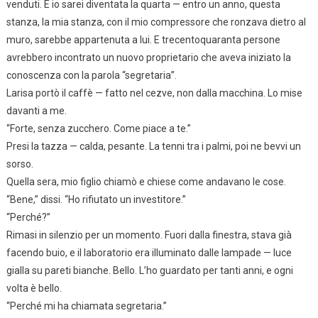
venduti. E io sarei diventata la quarta — entro un anno, questa
stanza, la mia stanza, con il mio compressore che ronzava dietro al
muro, sarebbe appartenuta a lui. E trecentoquaranta persone
avrebbero incontrato un nuovo proprietario che aveva iniziato la
conoscenza con la parola “segretaria”.
Larisa portò il caffè — fatto nel cezve, non dalla macchina. Lo mise
davanti a me.
“Forte, senza zucchero. Come piace a te.”
Presi la tazza — calda, pesante. La tenni tra i palmi, poi ne bevvi un
sorso.
Quella sera, mio figlio chiamò e chiese come andavano le cose.
“Bene,” dissi. “Ho rifiutato un investitore.”
“Perché?”
Rimasi in silenzio per un momento. Fuori dalla finestra, stava già
facendo buio, e il laboratorio era illuminato dalle lampade — luce
gialla su pareti bianche. Bello. L’ho guardato per tanti anni, e ogni
volta è bello.
“Perché mi ha chiamata segretaria.”