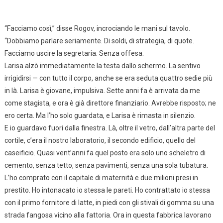
“Facciamo così,” disse Rogov, incrociando le mani sul tavolo.
“Dobbiamo parlare seriamente. Di soldi, di strategia, di quote.
Facciamo uscire la segretaria. Senza offesa.
Larisa alzò immediatamente la testa dallo schermo. La sentivo
irrigidirsi — con tutto il corpo, anche se era seduta quattro sedie più
in là. Larisa è giovane, impulsiva. Sette anni fa è arrivata da me
come stagista, e ora è già direttore finanziario. Avrebbe risposto; ne
ero certa. Ma l’ho solo guardata, e Larisa è rimasta in silenzio.
E io guardavo fuori dalla finestra. Là, oltre il vetro, dall’altra parte del
cortile, c’era il nostro laboratorio, il secondo edificio, quello del
caseificio. Quasi vent’anni fa quel posto era solo uno scheletro di
cemento, senza tetto, senza pavimenti, senza una sola tubatura.
L’ho comprato con il capitale di maternità e due milioni presi in
prestito. Ho intonacato io stessa le pareti. Ho contrattato io stessa
con il primo fornitore di latte, in piedi con gli stivali di gomma su una
strada fangosa vicino alla fattoria. Ora in questa fabbrica lavorano