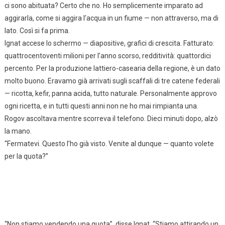
ci sono abituata? Certo che no. Ho semplicemente imparato ad
aggirarla, come si aggira l’acqua in un fiume — non attraverso, ma di
lato. Così si fa prima.
Ignat accese lo schermo — diapositive, grafici di crescita. Fatturato:
quattrocentoventi milioni per l’anno scorso, redditività: quattordici
percento. Per la produzione lattiero-casearia della regione, è un dato
molto buono. Eravamo già arrivati sugli scaffali di tre catene federali
— ricotta, kefir, panna acida, tutto naturale. Personalmente approvo
ogni ricetta, e in tutti questi anni non ne ho mai rimpianta una.
Rogov ascoltava mentre scorreva il telefono. Dieci minuti dopo, alzò
la mano.
“Fermatevi. Questo l’ho già visto. Venite al dunque — quanto volete
per la quota?”
“Non stiamo vendendo una quota”, disse Ignat. “Stiamo attirando un