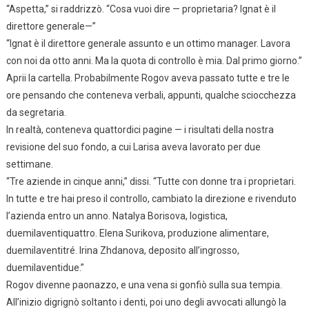
“Aspetta,” si raddrizzò. “Cosa vuoi dire — proprietaria? Ignat è il
direttore generale—”
“Ignat è il direttore generale assunto e un ottimo manager. Lavora
con noi da otto anni. Ma la quota di controllo è mia. Dal primo giorno.”
Aprii la cartella. Probabilmente Rogov aveva passato tutte e tre le
ore pensando che conteneva verbali, appunti, qualche sciocchezza
da segretaria.
In realtà, conteneva quattordici pagine — i risultati della nostra
revisione del suo fondo, a cui Larisa aveva lavorato per due
settimane.
“Tre aziende in cinque anni,” dissi. “Tutte con donne tra i proprietari.
In tutte e tre hai preso il controllo, cambiato la direzione e rivenduto
l’azienda entro un anno. Natalya Borisova, logistica,
duemilaventiquattro. Elena Surikova, produzione alimentare,
duemilaventitré. Irina Zhdanova, deposito all’ingrosso,
duemilaventidue.”
Rogov divenne paonazzo, e una vena si gonfiò sulla sua tempia.
All’inizio digrignò soltanto i denti, poi uno degli avvocati allungò la