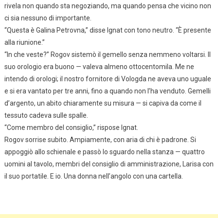
rivela non quando sta negoziando, ma quando pensa che vicino non
ci sia nessuno di importante.
“Questa è Galina Petrovna,” disse Ignat con tono neutro. “È presente
alla riunione.”
“In che veste?” Rogov sistemò il gemello senza nemmeno voltarsi. Il
suo orologio era buono — valeva almeno ottocentomila. Me ne
intendo di orologi; il nostro fornitore di Vologda ne aveva uno uguale
e si era vantato per tre anni, fino a quando non l’ha venduto. Gemelli
d’argento, un abito chiaramente su misura — si capiva da come il
tessuto cadeva sulle spalle.
“Come membro del consiglio,” rispose Ignat.
Rogov sorrise subito. Ampiamente, con aria di chi è padrone. Si
appoggiò allo schienale e passò lo sguardo nella stanza — quattro
uomini al tavolo, membri del consiglio di amministrazione, Larisa con
il suo portatile. E io. Una donna nell’angolo con una cartella.