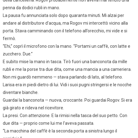
penna da dodici rubli in mano.
La pausa fu annunciata solo dopo quaranta minuti. Mi alzai per
andare al distributore d’acqua, ma Rogov mi intercettò vicino alla
porta. Stava camminando con il telefono all’orecchio, mi vide e si
fermò.
“Ehi,” coprì il microfono con la mano. “Portami un caffè, con latte e
zucchero. Due.”
E subito mise la mano in tasca. Tirò fuori una banconota da mille
rubli e me la porse tra due dita, come una mancia a una cameriera.
Non mi guardò nemmeno — stava parlando di lato, al telefono.
Larisa era in piedi dietro di lui. Vidi i suoi pugni stringersi e le nocche
diventare bianche.
Guardai la banconota — nuova, croccante. Poi guardai Rogov. Si era
già girato e rideva nel ricevitore.
La presi. Con attenzione. E la rimisi nella tasca del suo petto. Con
due dita — proprio come lui me l’aveva passata.
“La macchina del caffè è la seconda porta a sinistra lungo il