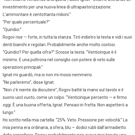
investimento per una nuova linea di ultrapastorizzazione.
L’ammontare è centottanta milioni.”
“Per quale percentuale?”
“Quindici.”
Rogov rise — forte, in tutta la stanza. Tirò indietro la testa e vidi i suoi
denti bianchi e regolari. Probabilmente anche molto costosi.
“Quindici? Per quella cifra?” Scosse la testa. “Venticinque è il
minimo. E una poltrona nel consiglio con potere di veto sulle
operazioni principali.”
Ignat mi guardò, ma io non mi mossi nemmeno.
“Ne parleremo”, disse Ignat.
“Non c’è niente da discutere”, Rogov batté la mano sul tavolo e il
suono uscì vuoto, come un colpo. “Venticinque percento — e firmo
oggi. È una buona offerta, Ignat. Pensaci in fretta. Non aspetterò a
lungo.”
Ho scritto nella mia cartella: “25%. Veto. Pressione per velocità.” La
mia penna era ordinaria, a sfera, blu — dodici rubli dall’armadietto
della cancelleria. Rogov probabilmente non aveva mai tenuto una