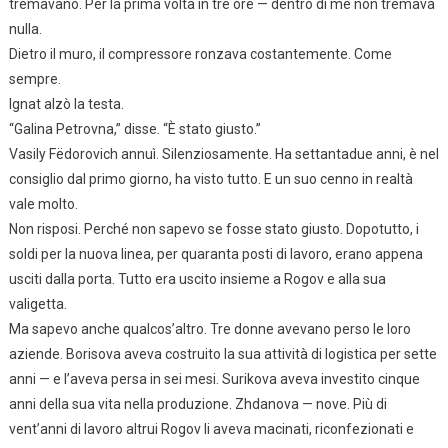
tremavano. Per la prima volta in tre ore — dentro di me non tremava
nulla.
Dietro il muro, il compressore ronzava costantemente. Come
sempre.
Ignat alzò la testa.
“Galina Petrovna,” disse. “È stato giusto.”
Vasily Fëdorovich annuì. Silenziosamente. Ha settantadue anni, è nel
consiglio dal primo giorno, ha visto tutto. E un suo cenno in realtà
vale molto.
Non risposi. Perché non sapevo se fosse stato giusto. Dopotutto, i
soldi per la nuova linea, per quaranta posti di lavoro, erano appena
usciti dalla porta. Tutto era uscito insieme a Rogov e alla sua
valigetta.
Ma sapevo anche qualcos’altro. Tre donne avevano perso le loro
aziende. Borisova aveva costruito la sua attività di logistica per sette
anni — e l’aveva persa in sei mesi. Surikova aveva investito cinque
anni della sua vita nella produzione. Zhdanova — nove. Più di
vent’anni di lavoro altrui Rogov li aveva macinati, riconfezionati e