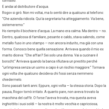
corridoio.”
E andai al distributore d’acqua.
Rogov si girò. Non mi voltai, ma lo sentii dire a qualcuno al telefono:
“Che azienda ridicola. Qui la segretaria ha atteggiamento. Va bene,
sistemeremo.”
Ho riempito il bicchiere d’acqua. La mano era calma. Ma dentro — no.
Dentro, qualcosa di familiare, pesante e caldo, stava salendo, come
metallo fuso in uno stampo — non ancora indurito, ma già con una
forma. Conosco bene quella sensazione. Arrivava quando il mio ex
marito diceva: “Che affari? Sei solo una donna. Vai a cucinare il
borscht.” Arrivava quando la banca rifiutava un prestito perché
“un’impresa senza un uomo a capo è un rischio maggiore.” Tornava
ogni volta che qualcuno decideva chi fossi senza nemmeno
chiedermelo.
Sono passati tanti anni. Eppure, ogni volta — la stessa storia. Dopo la
pausa, Rogov tornò irritato. A quanto pare, non aveva trovato la
macchina del caffè. O forse l’aveva trovata, ma questa aveva
inghiottito i suoi soldi — la nostra è molto vecchia e capricciosa;