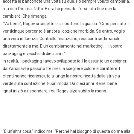
accetta le banconote una volta su due. Ho sempre voluto cambiarla,
ma non l’ho mai fatto. E ora ho pensato: forse alla fine non la
cambierò. Che rimanga.
“Va bene”, Rogov si sedette e si sbottonò la giacca. “Ci ho pensato. Il
venticinque percento è ancora l’opzione morbida. Se entro, voglio
una vera influenza. Controllo finanziario, resoconti settimanali
direttamente a me. E un cambiamento nel marketing — il vostro
packaging è vecchio di dieci anni.”
In realtà, il packaging l’avevo sviluppato io. Ho assunto un designer
da Yaroslavl e passato tre mesi a scegliere colore e carattere. I
clienti hanno riconosciuto a lungo la nostra ricotta dalla striscia
verde sulla confezione. Fuori moda. Da dieci anni. Bene, bene.
Ignat iniziò a rispondere, ma Rogov alzò subito la mano.
“E un’altra cosa,” indicò me. “Perché hai bisogno di questa donna alla