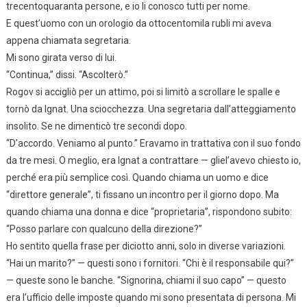
trecentoquaranta persone, e io li conosco tutti per nome.
E quest’uomo con un orologio da ottocentomila rubli mi aveva
appena chiamata segretaria.
Mi sono girata verso di lui.
“Continua,” dissi. “Ascolterò.”
Rogov si accigliò per un attimo, poi si limitò a scrollare le spalle e
tornò da Ignat. Una sciocchezza. Una segretaria dall’atteggiamento
insolito. Se ne dimenticò tre secondi dopo.
“D’accordo. Veniamo al punto.” Eravamo in trattativa con il suo fondo
da tre mesi. O meglio, era Ignat a contrattare — gliel’avevo chiesto io,
perché era più semplice così. Quando chiama un uomo e dice
“direttore generale”, ti fissano un incontro per il giorno dopo. Ma
quando chiama una donna e dice “proprietaria”, rispondono subito:
“Posso parlare con qualcuno della direzione?”
Ho sentito quella frase per diciotto anni, solo in diverse variazioni.
“Hai un marito?” — questi sono i fornitori. “Chi è il responsabile qui?”
— queste sono le banche. “Signorina, chiami il suo capo” — questo
era l’ufficio delle imposte quando mi sono presentata di persona. Mi