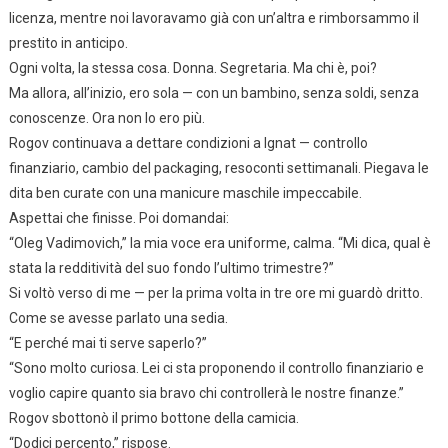
licenza, mentre noi lavoravamo già con un’altra e rimborsammo il
prestito in anticipo.
Ogni volta, la stessa cosa. Donna. Segretaria. Ma chi è, poi?
Ma allora, all’inizio, ero sola — con un bambino, senza soldi, senza
conoscenze. Ora non lo ero più.
Rogov continuava a dettare condizioni a Ignat — controllo
finanziario, cambio del packaging, resoconti settimanali. Piegava le
dita ben curate con una manicure maschile impeccabile.
Aspettai che finisse. Poi domandai:
“Oleg Vadimovich,” la mia voce era uniforme, calma. “Mi dica, qual è
stata la redditività del suo fondo l’ultimo trimestre?”
Si voltò verso di me — per la prima volta in tre ore mi guardò dritto.
Come se avesse parlato una sedia.
“E perché mai ti serve saperlo?”
“Sono molto curiosa. Lei ci sta proponendo il controllo finanziario e
voglio capire quanto sia bravo chi controllerà le nostre finanze.”
Rogov sbottonò il primo bottone della camicia.
“Dodici percento,” rispose.