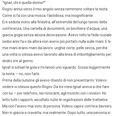
“Ignat, chi è quella donna?”
Rogov annuì verso il mio angolo senza nemmeno voltare la testa.
Come si fa con una mosca: fastidiosa, ma insignificante.
Ero seduta vicino alla finestra, all’estremità del lungo tavolo della
conferenza. Una cartella di documenti, un bicchiere d’acqua, una
giacca grigia senza alcuna decorazione. Avevo tolto la fede nuziale
sedici anni fa e da allora non avevo più portato nulla sulle mani. E le
mie mani erano mani da lavoro: unghie corte, pelle secca, perché
una volta io stessa avevo lavorato alla linea di imbottigliamento per
dodici ore al giorno.
Ignat si schiarì la gola e mi lanciò uno sguardo. Scossi leggermente
la testa — no, non farlo.
Prima della riunione gli avevo chiesto di non presentarmi. Volevo
vedere io stessa questo Rogov. Da tre mesi Ignat aveva a che fare
con lui — per telefono, nei ristoranti, agli incontri con i revisori. Ho
letto tutti i rapporti, ascoltato tutte le registrazioni delle trattative.
Ma non l’avevo mai visto di persona. Volevo capire com’era davvero.
Non in giacca e cravatta, ma realmente. Dopo tutto, una persona si