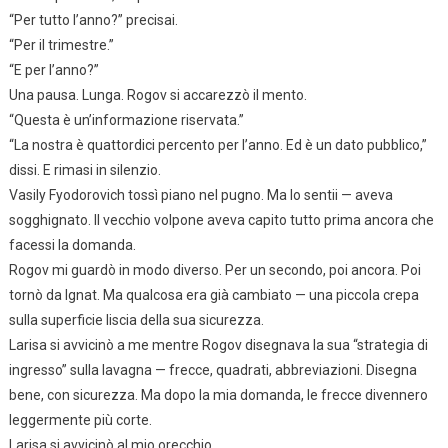
“Per tutto l’anno?” precisai.
“Per il trimestre.”
“E per l’anno?”
Una pausa. Lunga. Rogov si accarezzò il mento.
“Questa è un’informazione riservata.”
“La nostra è quattordici percento per l’anno. Ed è un dato pubblico,”
dissi. E rimasi in silenzio.
Vasily Fyodorovich tossì piano nel pugno. Ma lo sentii — aveva
sogghignato. Il vecchio volpone aveva capito tutto prima ancora che
facessi la domanda.
Rogov mi guardò in modo diverso. Per un secondo, poi ancora. Poi
tornò da Ignat. Ma qualcosa era già cambiato — una piccola crepa
sulla superficie liscia della sua sicurezza.
Larisa si avvicinò a me mentre Rogov disegnava la sua “strategia di
ingresso” sulla lavagna — frecce, quadrati, abbreviazioni. Disegna
bene, con sicurezza. Ma dopo la mia domanda, le frecce divennero
leggermente più corte.
Larisa si avvicinò al mio orecchio.