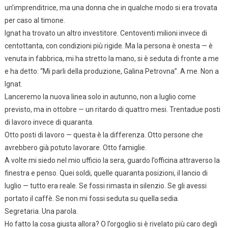
un’imprenditrice, ma una donna che in qualche modo si era trovata
per caso al timone.
Ignat ha trovato un altro investitore. Centoventi milioni invece di
centottanta, con condizioni più rigide. Ma la persona è onesta — è
venuta in fabbrica, mi ha stretto la mano, si è seduta di fronte a me
e ha detto: “Mi parli della produzione, Galina Petrovna”. A me. Non a
Ignat.
Lanceremo la nuova linea solo in autunno, non a luglio come
previsto, ma in ottobre — un ritardo di quattro mesi. Trentadue posti
di lavoro invece di quaranta.
Otto posti di lavoro — questa è la differenza. Otto persone che
avrebbero già potuto lavorare. Otto famiglie.
A volte mi siedo nel mio ufficio la sera, guardo l’officina attraverso la
finestra e penso. Quei soldi, quelle quaranta posizioni, il lancio di
luglio — tutto era reale. Se fossi rimasta in silenzio. Se gli avessi
portato il caffè. Se non mi fossi seduta su quella sedia.
Segretaria. Una parola.
Ho fatto la cosa giusta allora? O l’orgoglio si è rivelato più caro degli