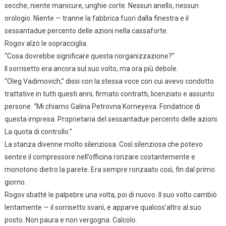
secche, niente manicure, unghie corte. Nessun anello, nessun
orologio. Niente — tranne la fabbrica fuori dalla finestra e il
sessantadue percento delle azioni nella cassaforte.
Rogov alzò le sopracciglia.
“Cosa dovrebbe significare questa riorganizzazione?”
Il sorrisetto era ancora sul suo volto, ma ora più debole.
“Oleg Vadimovich,” dissi con la stessa voce con cui avevo condotto
trattative in tutti questi anni, firmato contratti, licenziato e assunto
persone. “Mi chiamo Galina Petrovna Korneyeva. Fondatrice di
questa impresa. Proprietaria del sessantadue percento delle azioni.
La quota di controllo.”
La stanza divenne molto silenziosa. Così silenziosa che potevo
sentire il compressore nell’officina ronzare costantemente e
monotono dietro la parete. Era sempre ronzaato così, fin dal primo
giorno.
Rogov sbatté le palpebre una volta, poi di nuovo. Il suo volto cambiò
lentamente — il sorrisetto svanì, e apparve qualcos’altro al suo
posto. Non paura e non vergogna. Calcolo.