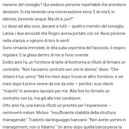
riunione del consiglio? Qui siedono persone rispettabili che prendono
decisioni. Si sta tenendo una conversazione seria. E lei sta lì, in
silenzio, bevendo acqua. Ma chi è, poi?”
Lo disse ad alta voce, davanti a tutti — quattro membri del consiglio,
Larisa, i due avvocati che Rogov aveva portato con sé. Nove persone
nella stanza, e ognuno di loro lo sentì.
Sono rimasta immobile, le dita sulla copertina del fascicolo, il respiro
regolare. E la ghisa dentro di me si fece rovente.
Dodici anni fa, un fornitore di latte di Kostroma si rifiutò di firmare un
contratto. “Non facciamo contratti seri con le donne,” disse. “Che
chiami il tuo uomo.” Ma tre mesi dopo trovai un altro fornitore, e sei
mesi dopo il primo venne da me da solo — perché i suoi clienti
“maschi” lo avevano lasciato per me. Alla fine ho firmato un
contratto con lui, ma già alle mie condizioni.
Otto anni fa, una banca rifiutò un prestito per l’espansione —
centoventi milioni. Motivo: “insufficiente stabilità della struttura
manageriale.” Tradotto dal linguaggio bancario: “Non avete uomini in
management, non ci fidiamo.” Un anno dopo quella banca perse la