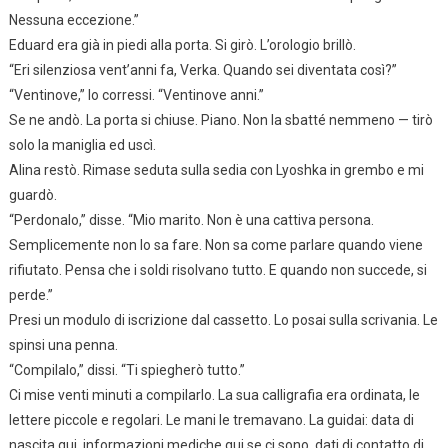
Nessuna eccezione.”
Eduard era già in piedi alla porta. Si girò. L’orologio brillò.
“Eri silenziosa vent’anni fa, Verka. Quando sei diventata così?”
“Ventinove,” lo corressi. “Ventinove anni.”
Se ne andò. La porta si chiuse. Piano. Non la sbatté nemmeno — tirò
solo la maniglia ed uscì.
Alina restò. Rimase seduta sulla sedia con Lyoshka in grembo e mi
guardò.
“Perdonalo,” disse. “Mio marito. Non è una cattiva persona.
Semplicemente non lo sa fare. Non sa come parlare quando viene
rifiutato. Pensa che i soldi risolvano tutto. E quando non succede, si
perde.”
Presi un modulo di iscrizione dal cassetto. Lo posai sulla scrivania. Le
spinsi una penna.
“Compilalo,” dissi. “Ti spiegherò tutto.”
Ci mise venti minuti a compilarlo. La sua calligrafia era ordinata, le
lettere piccole e regolari. Le mani le tremavano. La guidai: data di
nascita qui, informazioni mediche qui se ci sono, dati di contatto di