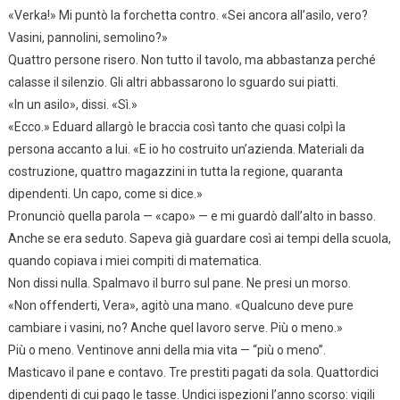
«Verka!» Mi puntò la forchetta contro. «Sei ancora all’asilo, vero?
Vasini, pannolini, semolino?»
Quattro persone risero. Non tutto il tavolo, ma abbastanza perché
calasse il silenzio. Gli altri abbassarono lo sguardo sui piatti.
«In un asilo», dissi. «Sì.»
«Ecco.» Eduard allargò le braccia così tanto che quasi colpì la
persona accanto a lui. «E io ho costruito un’azienda. Materiali da
costruzione, quattro magazzini in tutta la regione, quaranta
dipendenti. Un capo, come si dice.»
Pronunciò quella parola — «capo» — e mi guardò dall’alto in basso.
Anche se era seduto. Sapeva già guardare così ai tempi della scuola,
quando copiava i miei compiti di matematica.
Non dissi nulla. Spalmavo il burro sul pane. Ne presi un morso.
«Non offenderti, Vera», agitò una mano. «Qualcuno deve pure
cambiare i vasini, no? Anche quel lavoro serve. Più o meno.»
Più o meno. Ventinove anni della mia vita — “più o meno”.
Masticavo il pane e contavo. Tre prestiti pagati da sola. Quattordici
dipendenti di cui pago le tasse. Undici ispezioni l’anno scorso: vigili