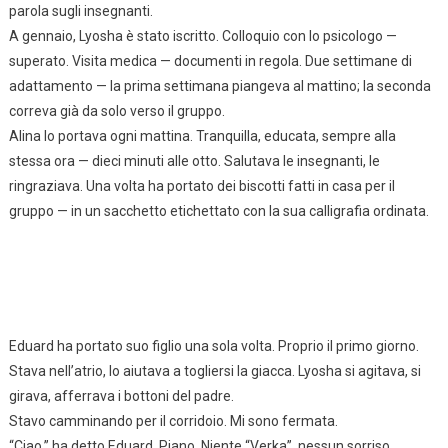
parola sugli insegnanti.
A gennaio, Lyosha è stato iscritto. Colloquio con lo psicologo —
superato. Visita medica — documenti in regola. Due settimane di
adattamento — la prima settimana piangeva al mattino; la seconda
correva già da solo verso il gruppo.
Alina lo portava ogni mattina. Tranquilla, educata, sempre alla
stessa ora — dieci minuti alle otto. Salutava le insegnanti, le
ringraziava. Una volta ha portato dei biscotti fatti in casa per il
gruppo — in un sacchetto etichettato con la sua calligrafia ordinata.
Eduard ha portato suo figlio una sola volta. Proprio il primo giorno.
Stava nell’atrio, lo aiutava a togliersi la giacca. Lyosha si agitava, si
girava, afferrava i bottoni del padre.
Stavo camminando per il corridoio. Mi sono fermata.
“Ciao,” ha detto Eduard. Piano. Niente “Verka”, nessun sorriso