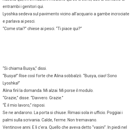
entrambi i genitori qui.
Lyoshka sedeva sul pavimento vicino all’acquario a gambe incrociate
e parlava ai pesci.
“Come stai?” chiese ai pesci. “Ti piace qui?”
“Si chiama Busya,” dissi.
“Busya!” Rise così forte che Alina sobbalzò. “Busya, ciao! Sono
Lyoshka!”
Alina finì la domanda. Mi alzai. Mi porse il modulo.
“Grazie,” disse. “Davvero. Grazie.”
“È il mio lavoro,” risposi.
Se ne andarono. La porta si chiuse. Rimasi sola in ufficio. Poggiai i
palmi sulla scrivania. Calde, ferme. Non tremavano.
Ventinove anni. E lì c’era. Quello che aveva detto “vasini”. In piedi nel