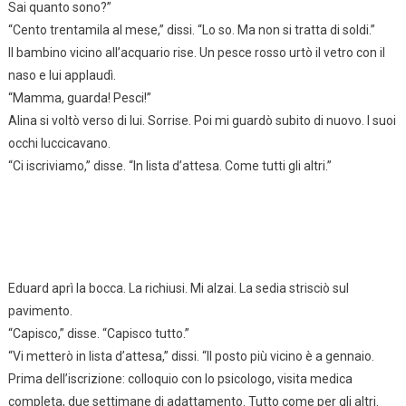
Sai quanto sono?”
“Cento trentamila al mese,” dissi. “Lo so. Ma non si tratta di soldi.”
Il bambino vicino all’acquario rise. Un pesce rosso urtò il vetro con il
naso e lui applaudì.
“Mamma, guarda! Pesci!”
Alina si voltò verso di lui. Sorrise. Poi mi guardò subito di nuovo. I suoi
occhi luccicavano.
“Ci iscriviamo,” disse. “In lista d’attesa. Come tutti gli altri.”
Eduard aprì la bocca. La richiusi. Mi alzai. La sedia strisciò sul
pavimento.
“Capisco,” disse. “Capisco tutto.”
“Vi metterò in lista d’attesa,” dissi. “Il posto più vicino è a gennaio.
Prima dell’iscrizione: colloquio con lo psicologo, visita medica
completa, due settimane di adattamento. Tutto come per gli altri.