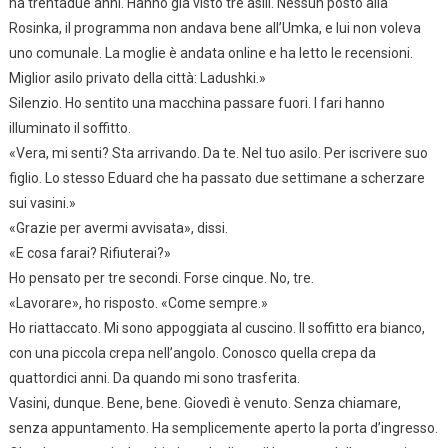
ha trentadue anni. Hanno già visto tre asili. Nessun posto alla
Rosinka, il programma non andava bene all’Umka, e lui non voleva
uno comunale. La moglie è andata online e ha letto le recensioni.
Miglior asilo privato della città: Ladushki.»
Silenzio. Ho sentito una macchina passare fuori. I fari hanno
illuminato il soffitto.
«Vera, mi senti? Sta arrivando. Da te. Nel tuo asilo. Per iscrivere suo
figlio. Lo stesso Eduard che ha passato due settimane a scherzare
sui vasini.»
«Grazie per avermi avvisata», dissi.
«E cosa farai? Rifiuterai?»
Ho pensato per tre secondi. Forse cinque. No, tre.
«Lavorare», ho risposto. «Come sempre.»
Ho riattaccato. Mi sono appoggiata al cuscino. Il soffitto era bianco,
con una piccola crepa nell’angolo. Conosco quella crepa da
quattordici anni. Da quando mi sono trasferita.
Vasini, dunque. Bene, bene. Giovedì è venuto. Senza chiamare,
senza appuntamento. Ha semplicemente aperto la porta d’ingresso.