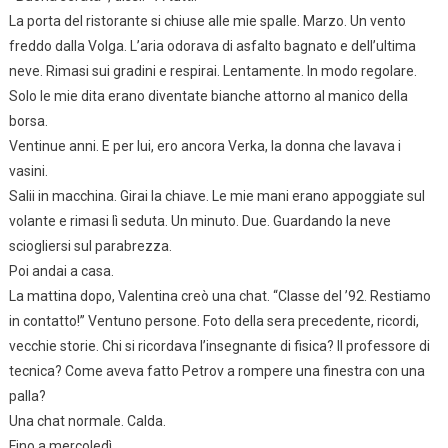
La porta del ristorante si chiuse alle mie spalle. Marzo. Un vento
freddo dalla Volga. L’aria odorava di asfalto bagnato e dell’ultima
neve. Rimasi sui gradini e respirai. Lentamente. In modo regolare.
Solo le mie dita erano diventate bianche attorno al manico della
borsa.
Ventinue anni. E per lui, ero ancora Verka, la donna che lavava i
vasini.
Salii in macchina. Girai la chiave. Le mie mani erano appoggiate sul
volante e rimasi lì seduta. Un minuto. Due. Guardando la neve
sciogliersi sul parabrezza.
Poi andai a casa.
La mattina dopo, Valentina creò una chat. “Classe del ’92. Restiamo
in contatto!” Ventuno persone. Foto della sera precedente, ricordi,
vecchie storie. Chi si ricordava l’insegnante di fisica? Il professore di
tecnica? Come aveva fatto Petrov a rompere una finestra con una
palla?
Una chat normale. Calda.
Fino a mercoledì.