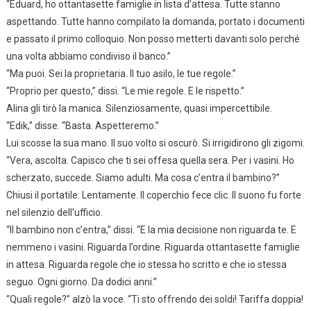
“Eduard, ho ottantasette famiglie in lista d’attesa. Tutte stanno
aspettando. Tutte hanno compilato la domanda, portato i documenti
e passato il primo colloquio. Non posso metterti davanti solo perché
una volta abbiamo condiviso il banco.”
“Ma puoi. Sei la proprietaria. Il tuo asilo, le tue regole.”
“Proprio per questo,” dissi. “Le mie regole. E le rispetto.”
Alina gli tirò la manica. Silenziosamente, quasi impercettibile.
“Edik,” disse. “Basta. Aspetteremo.”
Lui scosse la sua mano. Il suo volto si oscurò. Si irrigidirono gli zigomi.
“Vera, ascolta. Capisco che ti sei offesa quella sera. Per i vasini. Ho
scherzato, succede. Siamo adulti. Ma cosa c’entra il bambino?”
Chiusi il portatile. Lentamente. Il coperchio fece clic. Il suono fu forte
nel silenzio dell’ufficio.
“Il bambino non c’entra,” dissi. “E la mia decisione non riguarda te. E
nemmeno i vasini. Riguarda l’ordine. Riguarda ottantasette famiglie
in attesa. Riguarda regole che io stessa ho scritto e che io stessa
seguo. Ogni giorno. Da dodici anni.”
“Quali regole?” alzò la voce. “Ti sto offrendo dei soldi! Tariffa doppia!