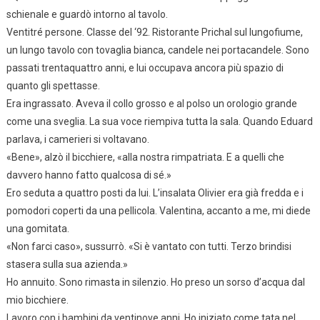
schienale e guardò intorno al tavolo.
Ventitré persone. Classe del ‘92. Ristorante Prichal sul lungofiume,
un lungo tavolo con tovaglia bianca, candele nei portacandele. Sono
passati trentaquattro anni, e lui occupava ancora più spazio di
quanto gli spettasse.
Era ingrassato. Aveva il collo grosso e al polso un orologio grande
come una sveglia. La sua voce riempiva tutta la sala. Quando Eduard
parlava, i camerieri si voltavano.
«Bene», alzò il bicchiere, «alla nostra rimpatriata. E a quelli che
davvero hanno fatto qualcosa di sé.»
Ero seduta a quattro posti da lui. L’insalata Olivier era già fredda e i
pomodori coperti da una pellicola. Valentina, accanto a me, mi diede
una gomitata.
«Non farci caso», sussurrò. «Si è vantato con tutti. Terzo brindisi
stasera sulla sua azienda.»
Ho annuito. Sono rimasta in silenzio. Ho preso un sorso d’acqua dal
mio bicchiere.
Lavoro con i bambini da ventinove anni. Ho iniziato come tata nel