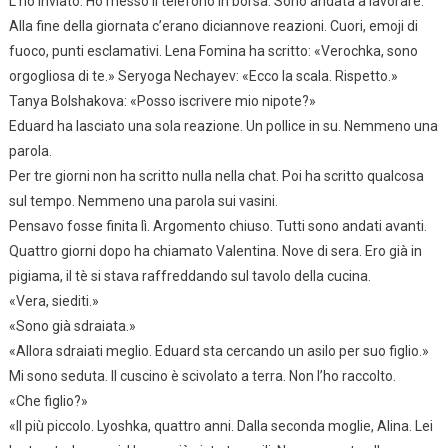
L’ho inviato. Ho messo il telefono in borsa. Sono andata a lavorare.
Alla fine della giornata c’erano diciannove reazioni. Cuori, emoji di
fuoco, punti esclamativi. Lena Fomina ha scritto: «Verochka, sono
orgogliosa di te.» Seryoga Nechayev: «Ecco la scala. Rispetto.»
Tanya Bolshakova: «Posso iscrivere mio nipote?»
Eduard ha lasciato una sola reazione. Un pollice in su. Nemmeno una
parola.
Per tre giorni non ha scritto nulla nella chat. Poi ha scritto qualcosa
sul tempo. Nemmeno una parola sui vasini.
Pensavo fosse finita lì. Argomento chiuso. Tutti sono andati avanti.
Quattro giorni dopo ha chiamato Valentina. Nove di sera. Ero già in
pigiama, il tè si stava raffreddando sul tavolo della cucina.
«Vera, siediti.»
«Sono già sdraiata.»
«Allora sdraiati meglio. Eduard sta cercando un asilo per suo figlio.»
Mi sono seduta. Il cuscino è scivolato a terra. Non l’ho raccolto.
«Che figlio?»
«Il più piccolo. Lyoshka, quattro anni. Dalla seconda moglie, Alina. Lei