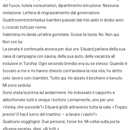
del fuoco, tutela consumatori, dipartimento istruzione. Nessuna
violazione. Lettera di ringraziamento dal governatore.
Quattrocentotrentadue bambini passati dal mio asilo in dodici anni.
Li ricordo tutti per nome.
Valentina mi diede un’altra gomitata. Scossi la testa. No. Non qui.
Non con lui.
La serata è continuata ancora per due ore. Eduard parlava della sua
casa di campagna con sauna, della sua auto, della vacanza all
inclusive in Turchia. Ogni secondo brindisi era su se stesso. Quando è
toccato a me e mi hanno chiesto com’andava la mia vita, ho detto
solo: lavoro con i bambini. Tutto qui. Ho alzato il bicchiere e bevuto.
Mi sono seduta.
Sono stata la prima ad andarmene. Ho indossato il cappotto e
abbottonato tutti e cinque i bottoni. Lentamente, uno per uno.
«Verka, che succede?» Eduard gridò attraverso tutta la sala. «Troppo
presto! O hai il turno del mattino — a lavare i vasini?»
Qualcuno sogghignò. Due persone, forse tre. Mi voltai sulla porta.
«Buona serata», dissi. «A tutti.»