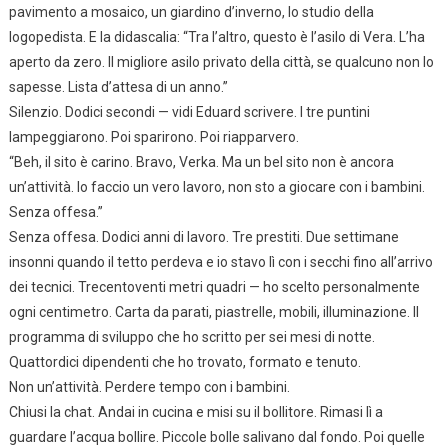
pavimento a mosaico, un giardino d’inverno, lo studio della
logopedista. E la didascalia: “Tra l’altro, questo è l’asilo di Vera. L’ha
aperto da zero. Il migliore asilo privato della città, se qualcuno non lo
sapesse. Lista d’attesa di un anno.”
Silenzio. Dodici secondi — vidi Eduard scrivere. I tre puntini
lampeggiarono. Poi sparirono. Poi riapparvero.
“Beh, il sito è carino. Bravo, Verka. Ma un bel sito non è ancora
un’attività. Io faccio un vero lavoro, non sto a giocare con i bambini.
Senza offesa.”
Senza offesa. Dodici anni di lavoro. Tre prestiti. Due settimane
insonni quando il tetto perdeva e io stavo lì con i secchi fino all’arrivo
dei tecnici. Trecentoventi metri quadri — ho scelto personalmente
ogni centimetro. Carta da parati, piastrelle, mobili, illuminazione. Il
programma di sviluppo che ho scritto per sei mesi di notte.
Quattordici dipendenti che ho trovato, formato e tenuto.
Non un’attività. Perdere tempo con i bambini.
Chiusi la chat. Andai in cucina e misi su il bollitore. Rimasi lì a
guardare l’acqua bollire. Piccole bolle salivano dal fondo. Poi quelle