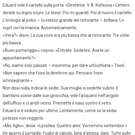
Eduard vide il cartello sulla porta. «Direttrice. V. A. Koltsova.» Lettere
dorate su legno scuro. Lo lesse. Poi mi guardò. Poi di nuovo il cartello.
L’orologio al polso — lo stesso grande del ristorante — brillava. Lo
coprì con la manica. Automaticamente.
«Vera?» disse. La sua voce era più bassa che al ristorante. Tre volte
più bassa.
«Buon pomeriggio», risposi. «Entrate. Sedetevi. Avete un
appuntamento?»
«No, siamo solo passati — insomma, per dare un’occhiata.» Tossì.
«Non sapevo che fossi la direttrice qui. Pensavo fossi
un’insegnante.»
Non dissi nulla. Indicai le sedie. Sua moglie si sedette subito. Il
bambino scese dalle sue ginocchia, vide l’acquario nell’angolo
dell’ufficio e ci andò vicino. Premette il naso contro il vetro.
Eduard si è seduto per ultimo. Lentamente, come se la sedia
potesse non reggerlo.
«Mio figlio», disse. «Lyoshka. Quattro anni. Vorremmo settembre.»
Ho aperto il portatile. Foglio di calcolo, lista d’attesa, date. Tutto sullo