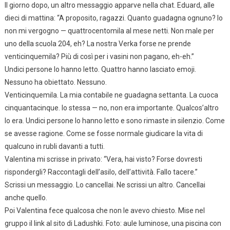
Il giorno dopo, un altro messaggio apparve nella chat. Eduard, alle
dieci di mattina: “A proposito, ragazzi. Quanto guadagna ognuno? Io
non mi vergogno — quattrocentomila al mese netti. Non male per
uno della scuola 204, eh? La nostra Verka forse ne prende
venticinquemila? Più di così per i vasini non pagano, eh-eh.”
Undici persone lo hanno letto. Quattro hanno lasciato emoji.
Nessuno ha obiettato. Nessuno.
Venticinquemila. La mia contabile ne guadagna settanta. La cuoca
cinquantacinque. Io stessa — no, non era importante. Qualcos’altro
lo era. Undici persone lo hanno letto e sono rimaste in silenzio. Come
se avesse ragione. Come se fosse normale giudicare la vita di
qualcuno in rubli davanti a tutti.
Valentina mi scrisse in privato: “Vera, hai visto? Forse dovresti
rispondergli? Raccontagli dell’asilo, dell’attività. Fallo tacere.”
Scrissi un messaggio. Lo cancellai. Ne scrissi un altro. Cancellai
anche quello.
Poi Valentina fece qualcosa che non le avevo chiesto. Mise nel
gruppo il link al sito di Ladushki. Foto: aule luminose, una piscina con