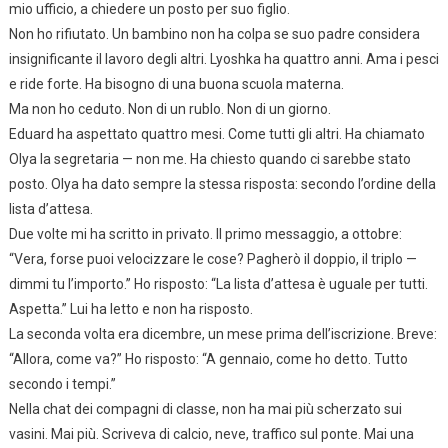
mio ufficio, a chiedere un posto per suo figlio.
Non ho rifiutato. Un bambino non ha colpa se suo padre considera
insignificante il lavoro degli altri. Lyoshka ha quattro anni. Ama i pesci
e ride forte. Ha bisogno di una buona scuola materna.
Ma non ho ceduto. Non di un rublo. Non di un giorno.
Eduard ha aspettato quattro mesi. Come tutti gli altri. Ha chiamato
Olya la segretaria — non me. Ha chiesto quando ci sarebbe stato
posto. Olya ha dato sempre la stessa risposta: secondo l’ordine della
lista d’attesa.
Due volte mi ha scritto in privato. Il primo messaggio, a ottobre:
“Vera, forse puoi velocizzare le cose? Pagherò il doppio, il triplo —
dimmi tu l’importo.” Ho risposto: “La lista d’attesa è uguale per tutti.
Aspetta.” Lui ha letto e non ha risposto.
La seconda volta era dicembre, un mese prima dell’iscrizione. Breve:
“Allora, come va?” Ho risposto: “A gennaio, come ho detto. Tutto
secondo i tempi.”
Nella chat dei compagni di classe, non ha mai più scherzato sui
vasini. Mai più. Scriveva di calcio, neve, traffico sul ponte. Mai una