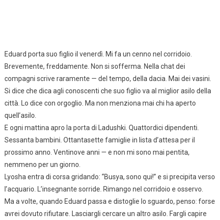
Eduard porta suo figlio il venerdì. Mi fa un cenno nel corridoio.
Brevemente, freddamente. Non si sofferma. Nella chat dei
compagni scrive raramente — del tempo, della dacia. Mai dei vasini.
Si dice che dica agli conoscenti che suo figlio va al miglior asilo della
città. Lo dice con orgoglio. Ma non menziona mai chi ha aperto
quell’asilo.
E ogni mattina apro la porta di Ladushki. Quattordici dipendenti.
Sessanta bambini. Ottantasette famiglie in lista d’attesa per il
prossimo anno. Ventinove anni — e non mi sono mai pentita,
nemmeno per un giorno.
Lyosha entra di corsa gridando: “Busya, sono qui!” e si precipita verso
l’acquario. L’insegnante sorride. Rimango nel corridoio e osservo.
Ma a volte, quando Eduard passa e distoglie lo sguardo, penso: forse
avrei dovuto rifiutare. Lasciargli cercare un altro asilo. Fargli capire