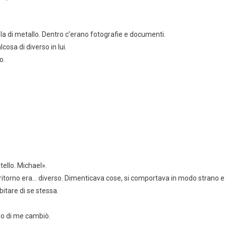
la di metallo. Dentro c’erano fotografie e documenti.
osa di diverso in lui.
o.
tello. Michael».
l ritorno era… diverso. Dimenticava cose, si comportava in modo strano e
itare di se stessa.
ro di me cambiò.