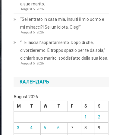
a suo marito.
August 5, 2026
“Sei entrato in casa mia, insulti il mio uomo e
mi minacci?! Sei un idiota, Oleg!”
August 5, 2026
“…E lascia l’appartamento. Dopo di che,
divorzieremo. È troppo spazio per te da sola,”
dichiarò suo marito, soddisfatto della sua idea.
August 5, 2026
КАЛЕНДАРЬ
August 2026
M
T
W
T
F
S
S
1
2
3
4
5
6
7
8
9