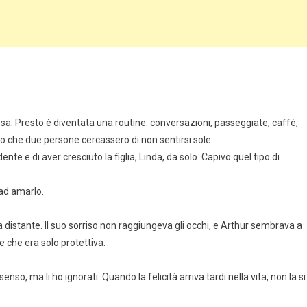
iesa. Presto è diventata una routine: conversazioni, passeggiate, caffè,
o che due persone cercassero di non sentirsi sole.
te e di aver cresciuto la figlia, Linda, da solo. Capivo quel tipo di
 ad amarlo.
 ma distante. Il suo sorriso non raggiungeva gli occhi, e Arthur sembrava a
se che era solo protettiva.
so, ma li ho ignorati. Quando la felicità arriva tardi nella vita, non la si