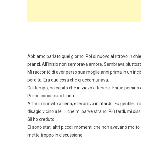
Abbiamo parlato quel giorno. Poi di nuovo al ritrovo in ch
pranzi. All’inizio non sembrava amore. Sembrava piuttost
Mi raccontò di aver perso sua moglie anni prima in un inciden
perdita. Era qualcosa che ci accomunava.
Col tempo, ho capito che iniziavo a tenerci. Forse persino
Poi ho conosciuto Linda.
Arthur mi invitò a cena, e lei arrivò in ritardo. Fu gentile,
disagio vicino a lei, il che mi parve strano. Più tardi, mi dis
Gli ho creduto.
Ci sono stati altri piccoli momenti che non avevano molto sen
mette troppo in discussione.