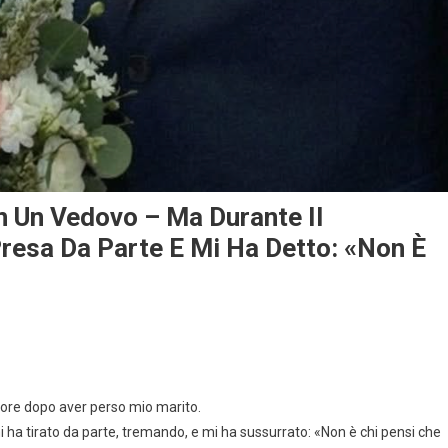
 Un Vedovo – Ma Durante Il
Presa Da Parte E Mi Ha Detto: «Non È
more dopo aver perso mio marito.
mi ha tirato da parte, tremando, e mi ha sussurrato: «Non è chi pensi che