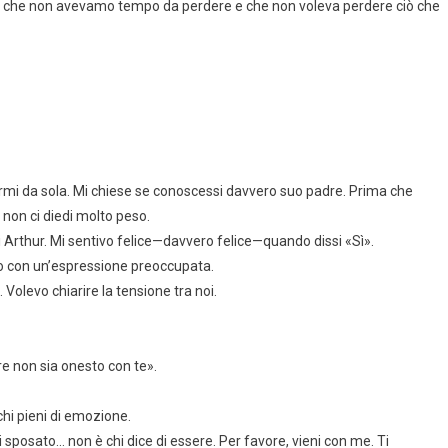
se che non avevamo tempo da perdere e che non voleva perdere ciò che
rmi da sola. Mi chiese se conoscessi davvero suo padre. Prima che
 non ci diedi molto peso.
di Arthur. Mi sentivo felice—davvero felice—quando dissi «Sì».
do con un’espressione preoccupata.
 Volevo chiarire la tensione tra noi.
e non sia onesto con te».
cchi pieni di emozione.
 sposato… non è chi dice di essere. Per favore, vieni con me. Ti