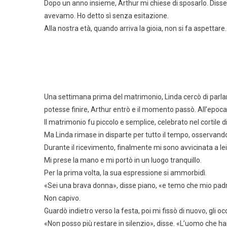
Dopo un anno insieme, Arthur mi chiese di sposarlo. Dis
avevamo. Ho detto sì senza esitazione.
Alla nostra età, quando arriva la gioia, non si fa aspettare.
Una settimana prima del matrimonio, Linda cercò di parla
potesse finire, Arthur entrò e il momento passò. All’epoca
Il matrimonio fu piccolo e semplice, celebrato nel cortile 
Ma Linda rimase in disparte per tutto il tempo, osservan
Durante il ricevimento, finalmente mi sono avvicinata a lei.
Mi prese la mano e mi portò in un luogo tranquillo.
Per la prima volta, la sua espressione si ammorbidì.
«Sei una brava donna», disse piano, «e temo che mio padr
Non capivo.
Guardò indietro verso la festa, poi mi fissò di nuovo, gli o
«Non posso più restare in silenzio», disse. «L’uomo che hai