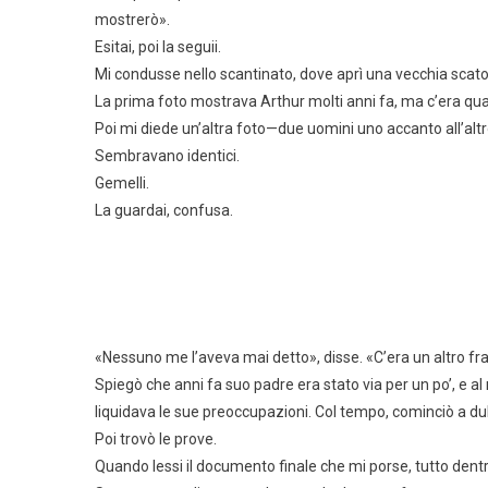
mostrerò».
Esitai, poi la seguii.
Mi condusse nello scantinato, dove aprì una vecchia scato
La prima foto mostrava Arthur molti anni fa, ma c’era qualc
Poi mi diede un’altra foto—due uomini uno accanto all’altr
Sembravano identici.
Gemelli.
La guardai, confusa.
«Nessuno me l’aveva mai detto», disse. «C’era un altro fra
Spiegò che anni fa suo padre era stato via per un po’, e a
liquidava le sue preoccupazioni. Col tempo, cominciò a dub
Poi trovò le prove.
Quando lessi il documento finale che mi porse, tutto dent