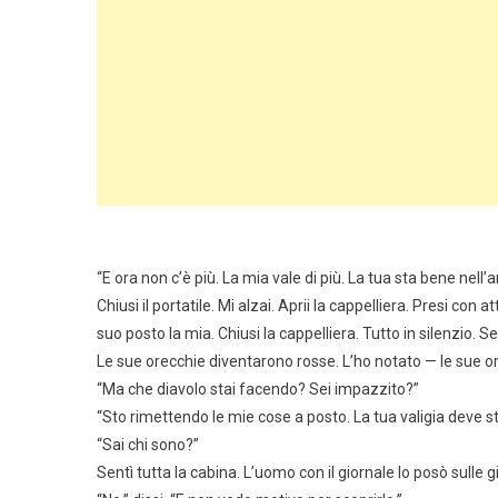
“E ora non c’è più. La mia vale di più. La tua sta bene nell’a
Chiusi il portatile. Mi alzai. Aprii la cappelliera. Presi con 
suo posto la mia. Chiusi la cappelliera. Tutto in silenzio. 
Le sue orecchie diventarono rosse. L’ho notato — le sue ore
“Ma che diavolo stai facendo? Sei impazzito?”
“Sto rimettendo le mie cose a posto. La tua valigia deve st
“Sai chi sono?”
Sentì tutta la cabina. L’uomo con il giornale lo posò sulle 