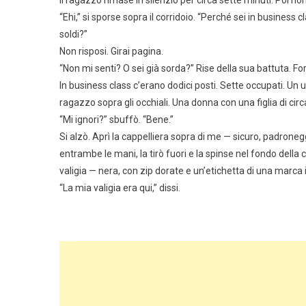
Il ragazzo rimase in silenzio per circa sette minuti. Poi non
“Ehi,” si sporse sopra il corridoio. “Perché sei in business 
soldi?”
Non risposi. Girai pagina.
“Non mi senti? O sei già sorda?” Rise della sua battuta. For
In business class c’erano dodici posti. Sette occupati. Un u
ragazzo sopra gli occhiali. Una donna con una figlia di circa 
“Mi ignori?” sbuffò. “Bene.”
Si alzò. Aprì la cappelliera sopra di me — sicuro, padrone
entrambe le mani, la tirò fuori e la spinse nel fondo della 
valigia — nera, con zip dorate e un’etichetta di una marca 
“La mia valigia era qui,” dissi.