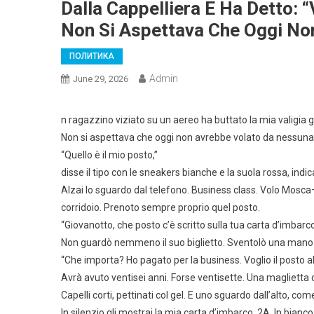
Dalla Cappelliera E Ha Detto: “
Non Si Aspettava Che Oggi No
ПОЛИТИКА
Admin
June 29, 2026
n ragazzino viziato su un aereo ha buttato la mia valigia g
Non si aspettava che oggi non avrebbe volato da nessuna
“Quello è il mio posto,”
disse il tipo con le sneakers bianche e la suola rossa, indica
Alzai lo sguardo dal telefono. Business class. Volo Mosca–
corridoio. Prenoto sempre proprio quel posto.
“Giovanotto, che posto c’è scritto sulla tua carta d’imbarc
Non guardò nemmeno il suo biglietto. Sventolò una mano
“Che importa? Ho pagato per la business. Voglio il posto al 
Avrà avuto ventisei anni. Forse ventisette. Una maglietta c
Capelli corti, pettinati col gel. E uno sguardo dall’alto, c
In silenzio gli mostrai la mia carta d’imbarco. 2A. In bianco