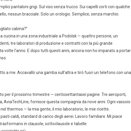
emplici pantaloni grigi. Sul viso senza trucco. Sui capelli corti con qualche
nello, nessun bracciale. Solo un orologio. Semplice, senza marchio.
agliato cabina?”
na cucina in una zona industriale a Podolsk — quattro persone, un
nti, tre laboratori di produzione e contratti con la più grande
 volte l’anno. E dopo tutti questi anni, ancora non ho imparato a porta
nso.
petto a me. Accavallò una gamba sull’altra e tirò fuori un telefono con una
ratto per il prossimo trimestre — centosettantasei pagine. Tre aeroporti,
enda, AviaTechLine, fornisce questa compagnia da nove anni. Ogni vassoio
nel thermos — la mia gente, il mio laboratorio, le mie ricette.
asti caldi, standard di carico degli aerei. Lavoro familiare. Mi piace
rasformano in clausole, sottoclausole e tabelle.