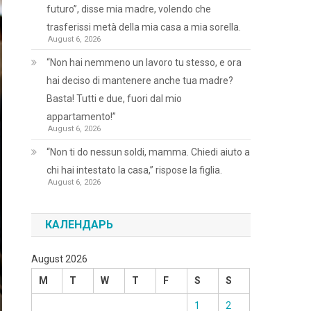
futuro”, disse mia madre, volendo che
trasferissi metà della mia casa a mia sorella.
August 6, 2026
“Non hai nemmeno un lavoro tu stesso, e ora
hai deciso di mantenere anche tua madre?
Basta! Tutti e due, fuori dal mio
appartamento!”
August 6, 2026
“Non ti do nessun soldi, mamma. Chiedi aiuto a
chi hai intestato la casa,” rispose la figlia.
August 6, 2026
КАЛЕНДАРЬ
August 2026
M
T
W
T
F
S
S
1
2