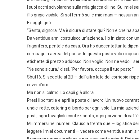
I suoi occhi scivolarono sulla mia giacca di lino. Sui miei s
filo grigio visibile. Si soffermò sulle mie mani — nessun a
E sogghignò.
“Senta, signora. Ma è sicura di stare qui? Non è che ha sb
Da ventidue anni costruisco un’azienda. Ho iniziato con u
frigorifero, pentole da casa. Ora ho duecentottanta dipende
compagnia aerea del paese. In questo posto volo cinquanta
etichette di prezzo addosso. Non voglio. Non ne vedo il se
“Ne sono sicura,” dissi. “Per favore, occupa il tuo posto.”
Sbuffò. Si sedette al 2B — dall’altro lato del corridoio ris
cover d’oro.
Ma non si calmò. Lo capii già allora.
Presi il portatile e aprii la posta di lavoro. Un nuovo cont
undici rotte, catering di bordo per ogni volo. La mia azi
pasti, ogni tovagliolo confezionato, ogni porzione di caffè 
Mi immersi nei numeri. Clausola trenta due — logistica dei p
leggere i miei documenti — vedere come ventidue anni si t