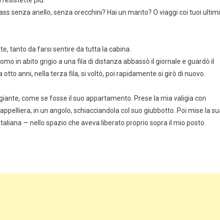
 resistette più.
class senza anello, senza orecchini? Hai un marito? O viaggi coi tuoi ultimi
te, tanto da farsi sentire da tutta la cabina.
omo in abito grigio a una fila di distanza abbassò il giornale e guardò il
otto anni, nella terza fila, si voltò, poi rapidamente si girò di nuovo.
ggiante, come se fosse il suo appartamento. Prese la mia valigia con
cappelliera, in un angolo, schiacciandola col suo giubbotto. Poi mise la s
italiana — nello spazio che aveva liberato proprio sopra il mio posto.