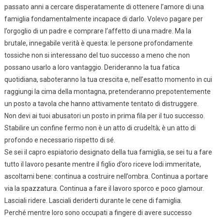
passato anni a cercare disperatamente di ottenere l’amore di una
famiglia fondamentalmente incapace di darlo. Volevo pagare per
l’orgoglio di un padre e comprare l’affetto di una madre. Ma la
brutale, innegabile verità è questa: le persone profondamente
tossiche non si interessano del tuo successo a meno che non
possano usarlo a loro vantaggio. Derideranno la tua fatica
quotidiana, saboteranno la tua crescita e, nell’esatto momento in cui
raggiungi la cima della montagna, pretenderanno prepotentemente
un posto a tavola che hanno attivamente tentato di distruggere.
Non devi ai tuoi abusatori un posto in prima fila per il tuo successo.
Stabilire un confine fermo non è un atto di crudeltà; è un atto di
profondo e necessario rispetto di sé.
Se sei il capro espiatorio designato della tua famiglia, se sei tu a fare
tutto il lavoro pesante mentre il figlio d’oro riceve lodi immeritate,
ascoltami bene: continua a costruire nell’ombra. Continua a portare
via la spazzatura. Continua a fare il lavoro sporco e poco glamour.
Lasciali ridere. Lasciali deriderti durante le cene di famiglia.
Perché mentre loro sono occupati a fingere di avere successo