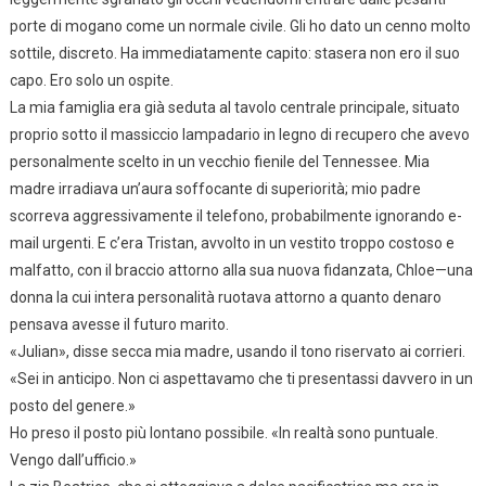
porte di mogano come un normale civile. Gli ho dato un cenno molto
sottile, discreto. Ha immediatamente capito: stasera non ero il suo
capo. Ero solo un ospite.
La mia famiglia era già seduta al tavolo centrale principale, situato
proprio sotto il massiccio lampadario in legno di recupero che avevo
personalmente scelto in un vecchio fienile del Tennessee. Mia
madre irradiava un’aura soffocante di superiorità; mio padre
scorreva aggressivamente il telefono, probabilmente ignorando e-
mail urgenti. E c’era Tristan, avvolto in un vestito troppo costoso e
malfatto, con il braccio attorno alla sua nuova fidanzata, Chloe—una
donna la cui intera personalità ruotava attorno a quanto denaro
pensava avesse il futuro marito.
«Julian», disse secca mia madre, usando il tono riservato ai corrieri.
«Sei in anticipo. Non ci aspettavamo che ti presentassi davvero in un
posto del genere.»
Ho preso il posto più lontano possibile. «In realtà sono puntuale.
Vengo dall’ufficio.»