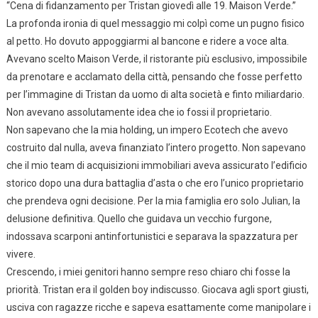
“Cena di fidanzamento per Tristan giovedì alle 19. Maison Verde.”
La profonda ironia di quel messaggio mi colpì come un pugno fisico
al petto. Ho dovuto appoggiarmi al bancone e ridere a voce alta.
Avevano scelto Maison Verde, il ristorante più esclusivo, impossibile
da prenotare e acclamato della città, pensando che fosse perfetto
per l’immagine di Tristan da uomo di alta società e finto miliardario.
Non avevano assolutamente idea che io fossi il proprietario.
Non sapevano che la mia holding, un impero Ecotech che avevo
costruito dal nulla, aveva finanziato l’intero progetto. Non sapevano
che il mio team di acquisizioni immobiliari aveva assicurato l’edificio
storico dopo una dura battaglia d’asta o che ero l’unico proprietario
che prendeva ogni decisione. Per la mia famiglia ero solo Julian, la
delusione definitiva. Quello che guidava un vecchio furgone,
indossava scarponi antinfortunistici e separava la spazzatura per
vivere.
Crescendo, i miei genitori hanno sempre reso chiaro chi fosse la
priorità. Tristan era il golden boy indiscusso. Giocava agli sport giusti,
usciva con ragazze ricche e sapeva esattamente come manipolare i