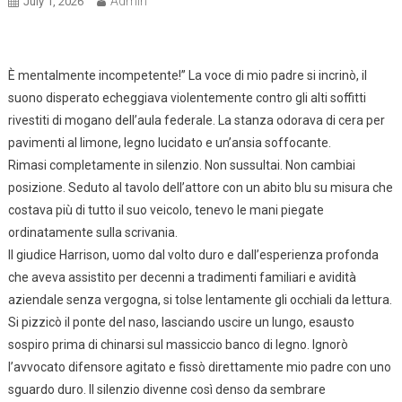
Admin
July 1, 2026
È mentalmente incompetente!” La voce di mio padre si incrinò, il
suono disperato echeggiava violentemente contro gli alti soffitti
rivestiti di mogano dell’aula federale. La stanza odorava di cera per
pavimenti al limone, legno lucidato e un’ansia soffocante.
Rimasi completamente in silenzio. Non sussultai. Non cambiai
posizione. Seduto al tavolo dell’attore con un abito blu su misura che
costava più di tutto il suo veicolo, tenevo le mani piegate
ordinatamente sulla scrivania.
Il giudice Harrison, uomo dal volto duro e dall’esperienza profonda
che aveva assistito per decenni a tradimenti familiari e avidità
aziendale senza vergogna, si tolse lentamente gli occhiali da lettura.
Si pizzicò il ponte del naso, lasciando uscire un lungo, esausto
sospiro prima di chinarsi sul massiccio banco di legno. Ignorò
l’avvocato difensore agitato e fissò direttamente mio padre con uno
sguardo duro. Il silenzio divenne così denso da sembrare