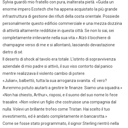
Sylvia guardò mio fratello con pura, inalterata pietà. «Guida un
enorme impero Ecotech che ha appena acquistato la più grande
infrastruttura di gestione dei rifiuti della costa orientale. Possiede
personalmente questo edificio commerciale e una mezza dozzina
di attività altamente redditizie in questa città. Se non lo sai, sei
completamente irrilevante nella sua vita.» Alzò il bicchiere di
champagne verso di me e si allontanò, lasciando devastazione
dietro di sé.
Il deserto di shock al tavolo era totale. L’istinto di sopravvivenza
aziendale di mio padre si attivò, il suo viso contorto dal panico
mentre realizzava il violento cambio di potere.
«Julian», balbettò, tutta la sua arroganza svanita. «È vero?
Avremmo potuto aiutarti a gestire le finanze. Siamo una squadra.»
«Non hai chiesto, Arthur», risposi, e il suono del suo nome lo fece
trasalire. «Non volevi un figlio che costruisse una compagnia dal
nulla. Volevi un brillante trofeo come Tristan. Hai scelto il tuo
investimento, ed è andato completamente in bancarotta.»
Come se fosse stato programmato, il signor Sterling rientrò nella