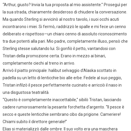
“Arthur, giusto? Invia la tua proposta al mio assistente.” Proseguì per
la sua strada, chiaramente desideroso di chiudere la conversazione.
Ma quando Sterling si avvicinò al nostro tavolo, i suoi occhi acuti
incontrarono i miei. Si fermò, raddrizzò le spalle e mi fece un cenno
deliberato e rispettoso—un chiaro cenno di assoluto riconoscimento
tra due potenti alla pari. Mio padre, completamente illuso, pensò che
Sterling stesse salutando lui. Si gonfiò il petto, vantandosi con
Tristan della promozione certa. Erano in mezzo ai binari,
completamente ciechi al treno in arrivo.
Arrivò il piatto principale: halibut selvaggio d’Alaska scottato in
padella su un letto di lenticchie bio alle erbe. Fedele al suo peggio,
Tristan infilzò il pesce perfettamente cucinato e arricciò il naso in
una disgustosa teatralità.
“Questo è completamente inaccettabile,” sibilò Tristan, lasciando
cadere rumorosamente la pesante forchetta d’argento. “Il pesce è
secco e queste lenticchie sembrano cibo da prigione. Cameriere!
Chiami subito il direttore generale!”
Elias si materializzò dalle ombre. Il suo volto era una maschera