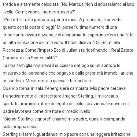
fredda e altamente calcolata. “No, Marcus. Non ci abbassiamo al loro
livello. Come vanno i numeri stasera?”
“Perfetto. Tutto prenotato per tre mesi. A proposito, è arrivato
questo con la posta di oggi.” Mi porse l’ultimo numero di una
importante rivista nazionale di economia. In copertina c’era una foto
ad alta risoluzione del mio volto. Il titolo diceva: “Dai Rifiuti alla
Ricchezza: Come l’Impero Eco di Julian sta ridefinendo il Real Estate
Corporate e la Sostenibilità.”
La mia famiglia misurava il successo dal logo su un abito; io lo
misuravo dal personale che pagavo e dalle proprietà immobiliari che
possedevo. Mi sistemai la giacca e tornai fuori.
Quando tornai in sala, l’energia era cambiata. Mio padre cercava
freneticamente di intercettare il signor Sterling, il miliardario
spietato amministratore delegato del colosso aziendale dove mio
padre lavorava come direttore di medio livello.
“Signor Sterling, signore!” chiamò mio padre, quasi inciampando
sulla propria sedia.
Sterling si fermò, guardando mio padre con una leggera irritazione.