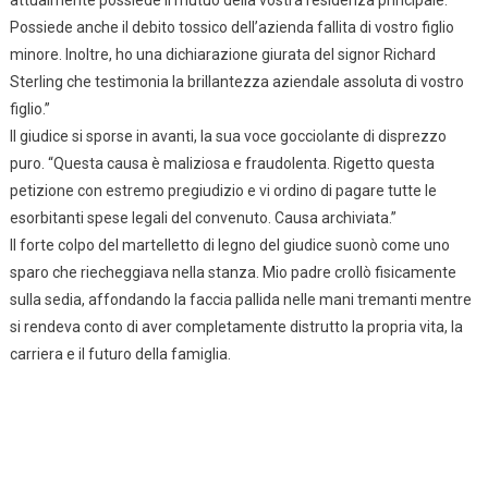
attualmente possiede il mutuo della vostra residenza principale.
Possiede anche il debito tossico dell’azienda fallita di vostro figlio
minore. Inoltre, ho una dichiarazione giurata del signor Richard
Sterling che testimonia la brillantezza aziendale assoluta di vostro
figlio.”
Il giudice si sporse in avanti, la sua voce gocciolante di disprezzo
puro. “Questa causa è maliziosa e fraudolenta. Rigetto questa
petizione con estremo pregiudizio e vi ordino di pagare tutte le
esorbitanti spese legali del convenuto. Causa archiviata.”
Il forte colpo del martelletto di legno del giudice suonò come uno
sparo che riecheggiava nella stanza. Mio padre crollò fisicamente
sulla sedia, affondando la faccia pallida nelle mani tremanti mentre
si rendeva conto di aver completamente distrutto la propria vita, la
carriera e il futuro della famiglia.