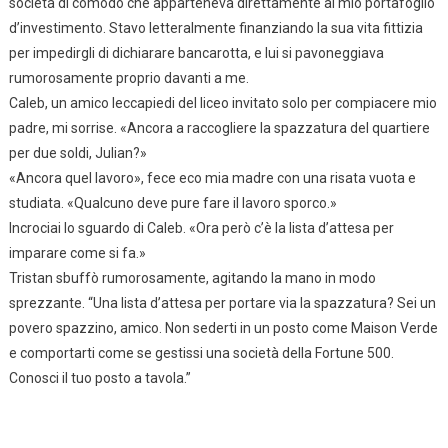
società di comodo che apparteneva direttamente al mio portafoglio
d’investimento. Stavo letteralmente finanziando la sua vita fittizia
per impedirgli di dichiarare bancarotta, e lui si pavoneggiava
rumorosamente proprio davanti a me.
Caleb, un amico leccapiedi del liceo invitato solo per compiacere mio
padre, mi sorrise. «Ancora a raccogliere la spazzatura del quartiere
per due soldi, Julian?»
«Ancora quel lavoro», fece eco mia madre con una risata vuota e
studiata. «Qualcuno deve pure fare il lavoro sporco.»
Incrociai lo sguardo di Caleb. «Ora però c’è la lista d’attesa per
imparare come si fa.»
Tristan sbuffò rumorosamente, agitando la mano in modo
sprezzante. “Una lista d’attesa per portare via la spazzatura? Sei un
povero spazzino, amico. Non sederti in un posto come Maison Verde
e comportarti come se gestissi una società della Fortune 500.
Conosci il tuo posto a tavola.”