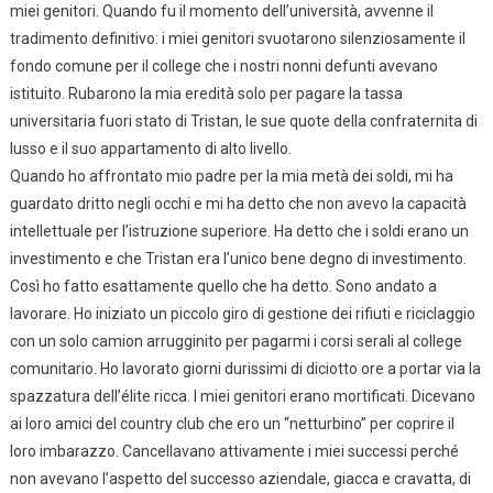
miei genitori. Quando fu il momento dell’università, avvenne il
tradimento definitivo: i miei genitori svuotarono silenziosamente il
fondo comune per il college che i nostri nonni defunti avevano
istituito. Rubarono la mia eredità solo per pagare la tassa
universitaria fuori stato di Tristan, le sue quote della confraternita di
lusso e il suo appartamento di alto livello.
Quando ho affrontato mio padre per la mia metà dei soldi, mi ha
guardato dritto negli occhi e mi ha detto che non avevo la capacità
intellettuale per l’istruzione superiore. Ha detto che i soldi erano un
investimento e che Tristan era l’unico bene degno di investimento.
Così ho fatto esattamente quello che ha detto. Sono andato a
lavorare. Ho iniziato un piccolo giro di gestione dei rifiuti e riciclaggio
con un solo camion arrugginito per pagarmi i corsi serali al college
comunitario. Ho lavorato giorni durissimi di diciotto ore a portar via la
spazzatura dell’élite ricca. I miei genitori erano mortificati. Dicevano
ai loro amici del country club che ero un “netturbino” per coprire il
loro imbarazzo. Cancellavano attivamente i miei successi perché
non avevano l’aspetto del successo aziendale, giacca e cravatta, di