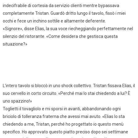
indecifrabile di cortesia da servizio clienti mentre bypassava
completamente Tristan. Guardò dritto lungo il tavolo, fissò i miei
occhi e fece un inchino sottile e altamente deferente.
«Signore», disse Elias, la sua voce riecheggiando perfettamente nel
silenzio del ristorante. «Come desidera che gestisca questa
situazione?»
L’intero tavolo si bloccò in uno shock collettivo. Tristan fissava Elias, il
suo cervello in corto circuito. «Perché mai lo stai chiedendo a lui? È
uno spazzino!»
Toglietti il tovagliolo e mi sporsi in avanti, abbandonando ogni
briciolo di tolleranza fraterna che avessi mai avuto. «Elias lo sta
chiedendo a me, Tristan, perché ho progettato io questo menù
specifico. Ho approvato questo piatto preciso dopo sei settimane