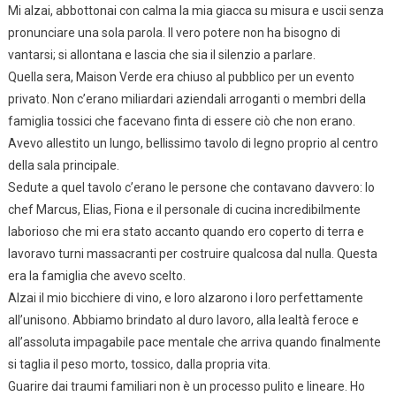
Mi alzai, abbottonai con calma la mia giacca su misura e uscii senza
pronunciare una sola parola. Il vero potere non ha bisogno di
vantarsi; si allontana e lascia che sia il silenzio a parlare.
Quella sera, Maison Verde era chiuso al pubblico per un evento
privato. Non c’erano miliardari aziendali arroganti o membri della
famiglia tossici che facevano finta di essere ciò che non erano.
Avevo allestito un lungo, bellissimo tavolo di legno proprio al centro
della sala principale.
Sedute a quel tavolo c’erano le persone che contavano davvero: lo
chef Marcus, Elias, Fiona e il personale di cucina incredibilmente
laborioso che mi era stato accanto quando ero coperto di terra e
lavoravo turni massacranti per costruire qualcosa dal nulla. Questa
era la famiglia che avevo scelto.
Alzai il mio bicchiere di vino, e loro alzarono i loro perfettamente
all’unisono. Abbiamo brindato al duro lavoro, alla lealtà feroce e
all’assoluta impagabile pace mentale che arriva quando finalmente
si taglia il peso morto, tossico, dalla propria vita.
Guarire dai traumi familiari non è un processo pulito e lineare. Ho