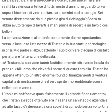
La zia Beatrice, che si atteggiava a dolce pacificatrice ma era in
realtà la velenosa artefice di tutti i nostri drammi, mi guardò torva
sopra il bicchiere di vino. «Julian, caro, sembri così a tuo agio. Sei
venuto direttamente dal tuo piccolo giro di riciclaggio? Spero tu
abbia avuto tempo di lavarti le mani prima di sederti a un tavolo così
bello.»
La conversazione si allontanò rapidamente da me, spostandosi
verso la lussuosa lista nozze di Tristan e la sua startup tecnologica
in crisi. Mio padre si alzò, battendo il suo bicchiere d’acqua di cristallo
per attirare l’attenzione della sala.
«A Tristan», la sua voce tuonò fastidiosamente attraverso la sala da
pranzo. «All’uomo che eleverà il nome di questa famiglia. Tristan ha
appena ottenuto un altro enorme round di finanziamenti di venture
capital, a dimostrazione che il vero spirito imprenditoriale scorre
nelle nostre vene.»
L’ironia mi soffocava quasi fisicamente. Il «grande finanziamento»
che Tristan avrebbe ottenuto era in realtà un salvataggio aziendale
ad alto tasso d’interesse da una società di comodo senza volto. Una