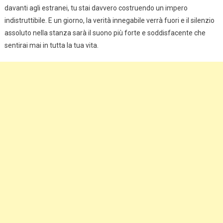
davanti agli estranei, tu stai davvero costruendo un impero
indistruttibile. E un giorno, la verità innegabile verrà fuori e il silenzio
assoluto nella stanza sarà il suono più forte e soddisfacente che
sentirai mai in tutta la tua vita.