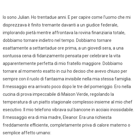
Io sono Julian. Ho trentadue anni. E per capire come l’uomo che mi
disprezzava è finito tremante davanti a un giudice federale,
implorando pietà mentre affrontava la rovina finanziaria totale,
dobbiamo tornare indietro nel tempo. Dobbiamo tornare
esattamente a settantadue ore prima, a un giovedì sera, a una
sontuosa cena di fidanzamento pensata per celebrare la vita
apparentemente perfetta di mio fratello maggiore. Dobbiamo
tornare al momento esatto in cui ho deciso che avevo chiuso per
sempre con il ruolo di fantasma invisibile nella mia stessa famiglia.
Il messaggio era arrivato poco dopo le tre del pomeriggio. Ero nella
cucina di prova impeccabile di Maison Verde, regolando la
temperatura di un piatto stagionale complesso insieme al mio chef
esecutivo. Il mio telefono vibrava sul bancone in acciaio inossidabile.
Il messaggio era di mia madre, Eleanor. Era una richiesta
freddamente efficiente, completamente priva di calore materno o
semplice affetto umano: