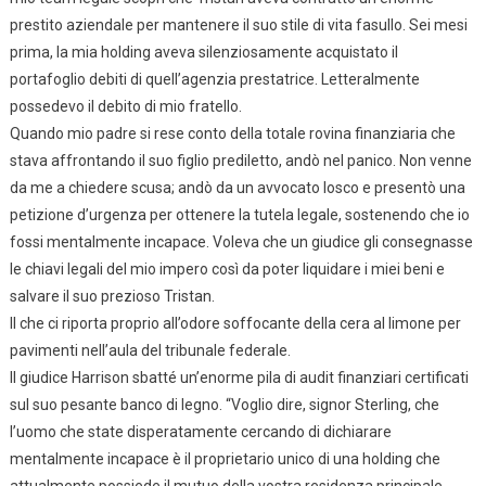
prestito aziendale per mantenere il suo stile di vita fasullo. Sei mesi
prima, la mia holding aveva silenziosamente acquistato il
portafoglio debiti di quell’agenzia prestatrice. Letteralmente
possedevo il debito di mio fratello.
Quando mio padre si rese conto della totale rovina finanziaria che
stava affrontando il suo figlio prediletto, andò nel panico. Non venne
da me a chiedere scusa; andò da un avvocato losco e presentò una
petizione d’urgenza per ottenere la tutela legale, sostenendo che io
fossi mentalmente incapace. Voleva che un giudice gli consegnasse
le chiavi legali del mio impero così da poter liquidare i miei beni e
salvare il suo prezioso Tristan.
Il che ci riporta proprio all’odore soffocante della cera al limone per
pavimenti nell’aula del tribunale federale.
Il giudice Harrison sbatté un’enorme pila di audit finanziari certificati
sul suo pesante banco di legno. “Voglio dire, signor Sterling, che
l’uomo che state disperatamente cercando di dichiarare
mentalmente incapace è il proprietario unico di una holding che