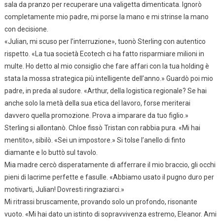
sala da pranzo per recuperare una valigetta dimenticata. Ignorò
completamente mio padre, mi porse la mano e mi strinse la mano
con decisione.
«Julian, mi scuso per l’interruzione», tuonò Sterling con autentico
rispetto. «La tua società Ecotech ci ha fatto risparmiare milioni in
multe. Ho detto al mio consiglio che fare affari con la tua holding è
stata la mossa strategica più intelligente dell’anno.» Guardò poi mio
padre, in preda al sudore. «Arthur, della logistica regionale? Se hai
anche solo la metà della sua etica del lavoro, forse meriterai
davvero quella promozione. Prova a imparare da tuo figlio.»
Sterling si allontanò. Chloe fissò Tristan con rabbia pura. «Mi hai
mentito», sibilò. «Sei un impostore.» Si tolse l’anello di finto
diamante e lo buttò sul tavolo.
Mia madre cercò disperatamente di afferrare il mio braccio, gli occhi
pieni di lacrime perfette e fasulle. «Abbiamo usato il pugno duro per
motivarti, Julian! Dovresti ringraziarci.»
Mi ritrassi bruscamente, provando solo un profondo, risonante
vuoto. «Mi hai dato un istinto di sopravvivenza estremo, Eleanor. Ami