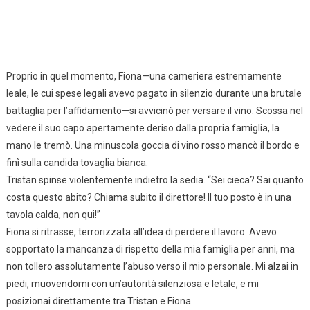
Proprio in quel momento, Fiona—una cameriera estremamente
leale, le cui spese legali avevo pagato in silenzio durante una brutale
battaglia per l’affidamento—si avvicinò per versare il vino. Scossa nel
vedere il suo capo apertamente deriso dalla propria famiglia, la
mano le tremò. Una minuscola goccia di vino rosso mancò il bordo e
finì sulla candida tovaglia bianca.
Tristan spinse violentemente indietro la sedia. “Sei cieca? Sai quanto
costa questo abito? Chiama subito il direttore! Il tuo posto è in una
tavola calda, non qui!”
Fiona si ritrasse, terrorizzata all’idea di perdere il lavoro. Avevo
sopportato la mancanza di rispetto della mia famiglia per anni, ma
non tollero assolutamente l’abuso verso il mio personale. Mi alzai in
piedi, muovendomi con un’autorità silenziosa e letale, e mi
posizionai direttamente tra Tristan e Fiona.