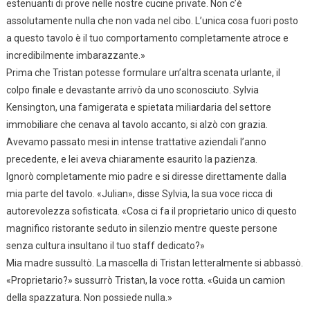
estenuanti di prove nelle nostre cucine private. Non c’è
assolutamente nulla che non vada nel cibo. L’unica cosa fuori posto
a questo tavolo è il tuo comportamento completamente atroce e
incredibilmente imbarazzante.»
Prima che Tristan potesse formulare un’altra scenata urlante, il
colpo finale e devastante arrivò da uno sconosciuto. Sylvia
Kensington, una famigerata e spietata miliardaria del settore
immobiliare che cenava al tavolo accanto, si alzò con grazia.
Avevamo passato mesi in intense trattative aziendali l’anno
precedente, e lei aveva chiaramente esaurito la pazienza.
Ignorò completamente mio padre e si diresse direttamente dalla
mia parte del tavolo. «Julian», disse Sylvia, la sua voce ricca di
autorevolezza sofisticata. «Cosa ci fa il proprietario unico di questo
magnifico ristorante seduto in silenzio mentre queste persone
senza cultura insultano il tuo staff dedicato?»
Mia madre sussultò. La mascella di Tristan letteralmente si abbassò.
«Proprietario?» sussurrò Tristan, la voce rotta. «Guida un camion
della spazzatura. Non possiede nulla.»