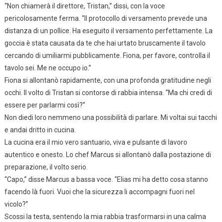
“Non chiamerà il direttore, Tristan,” dissi, con la voce
pericolosamente ferma. “Il protocollo di versamento prevede una
distanza di un pollice. Ha eseguito il versamento perfettamente. La
goccia è stata causata da te che hai urtato bruscamente il tavolo
cercando di umiliarmi pubblicamente. Fiona, per favore, controlla il
tavolo sei. Me ne occupo io.”
Fiona si allontanò rapidamente, con una profonda gratitudine negli
occhi. Il volto di Tristan si contorse di rabbia intensa. “Ma chi credi di
essere per parlarmi così?”
Non diedi loro nemmeno una possibilità di parlare. Mi voltai sui tacchi
e andai dritto in cucina.
La cucina era il mio vero santuario, viva e pulsante di lavoro
autentico e onesto. Lo chef Marcus si allontanò dalla postazione di
preparazione, il volto serio.
“Capo,” disse Marcus a bassa voce. “Elias mi ha detto cosa stanno
facendo là fuori. Vuoi che la sicurezza li accompagni fuori nel
vicolo?”
Scossi la testa, sentendo la mia rabbia trasformarsi in una calma