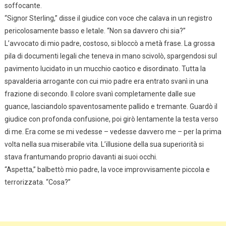
soffocante.
“Signor Sterling,” disse il giudice con voce che calava in un registro
pericolosamente basso e letale. “Non sa davvero chi sia?”
L’avvocato di mio padre, costoso, si bloccò a metà frase. La grossa
pila di documenti legali che teneva in mano scivolò, spargendosi sul
pavimento lucidato in un mucchio caotico e disordinato. Tutta la
spavalderia arrogante con cui mio padre era entrato svanì in una
frazione di secondo. Il colore svanì completamente dalle sue
guance, lasciandolo spaventosamente pallido e tremante. Guardò il
giudice con profonda confusione, poi girò lentamente la testa verso
di me. Era come se mi vedesse – vedesse davvero me – per la prima
volta nella sua miserabile vita. L’illusione della sua superiorità si
stava frantumando proprio davanti ai suoi occhi.
“Aspetta,” balbettò mio padre, la voce improvvisamente piccola e
terrorizzata. “Cosa?”