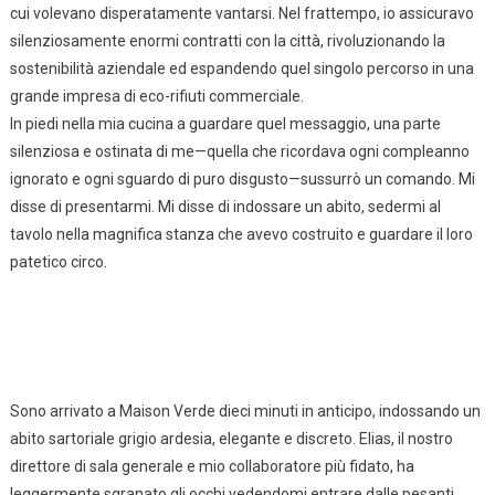
cui volevano disperatamente vantarsi. Nel frattempo, io assicuravo
silenziosamente enormi contratti con la città, rivoluzionando la
sostenibilità aziendale ed espandendo quel singolo percorso in una
grande impresa di eco-rifiuti commerciale.
In piedi nella mia cucina a guardare quel messaggio, una parte
silenziosa e ostinata di me—quella che ricordava ogni compleanno
ignorato e ogni sguardo di puro disgusto—sussurrò un comando. Mi
disse di presentarmi. Mi disse di indossare un abito, sedermi al
tavolo nella magnifica stanza che avevo costruito e guardare il loro
patetico circo.
Sono arrivato a Maison Verde dieci minuti in anticipo, indossando un
abito sartoriale grigio ardesia, elegante e discreto. Elias, il nostro
direttore di sala generale e mio collaboratore più fidato, ha
leggermente sgranato gli occhi vedendomi entrare dalle pesanti