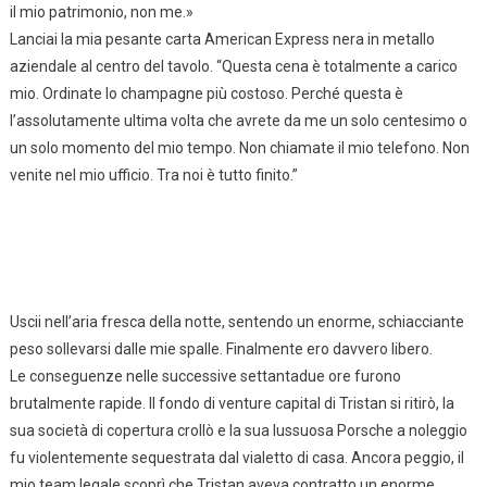
il mio patrimonio, non me.»
Lanciai la mia pesante carta American Express nera in metallo
aziendale al centro del tavolo. “Questa cena è totalmente a carico
mio. Ordinate lo champagne più costoso. Perché questa è
l’assolutamente ultima volta che avrete da me un solo centesimo o
un solo momento del mio tempo. Non chiamate il mio telefono. Non
venite nel mio ufficio. Tra noi è tutto finito.”
Uscii nell’aria fresca della notte, sentendo un enorme, schiacciante
peso sollevarsi dalle mie spalle. Finalmente ero davvero libero.
Le conseguenze nelle successive settantadue ore furono
brutalmente rapide. Il fondo di venture capital di Tristan si ritirò, la
sua società di copertura crollò e la sua lussuosa Porsche a noleggio
fu violentemente sequestrata dal vialetto di casa. Ancora peggio, il
mio team legale scoprì che Tristan aveva contratto un enorme